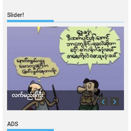
Slider!
လက်မည်းကြီး
သ
ADS