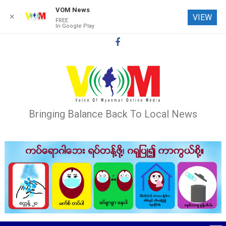
VOM News
✕
VIEW
FREE
In Google Play
Skip
to
content
Bringing Balance Back To Local News