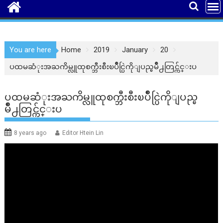
You are here
Home
2019
January
20
ပထမဆံုးအႀကိမ္လူထုစက္ဘီးစီးၿပိဳင္ပြဲကိုျပည္ၿမိဳ႕တြင္က်င္းပ
ပထမဆံုးအႀကိမ္လူထုစက္ဘီးစီးၿပိဳင္ပြဲကိုျပည္ၿ
မိဳ႕တြင္က်င္းပ
8 years ago
Editor Htein Lin