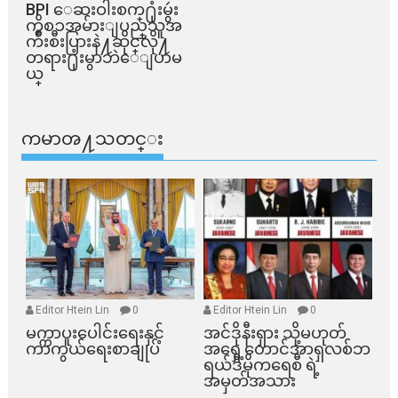
BPI ​ေဆးဝါးစက္​႐ုံးမွဴး
ကိစၥအမ်ားျပည္​သူအ
က်ိဳးစီးပြားနဲ႔ဆိုင္​လို႔
တရား႐ုံးမွာဘဲေျပာမ
ယ္​
ကမာၻ႔သတင္း
Editor Htein Lin
0
Editor Htein Lin
0
မက္ကာပူးပေါင်းရေးနှင့်
အင်ဒိုနီးရှား သို့မဟုတ်
ကာကွယ်ရေးစာချုပ်
အရှေ့တောင်အာရှလစ်ဘ
ရယ်ဒီမိုကရေစီ ရဲ့
အမှတ်အသား