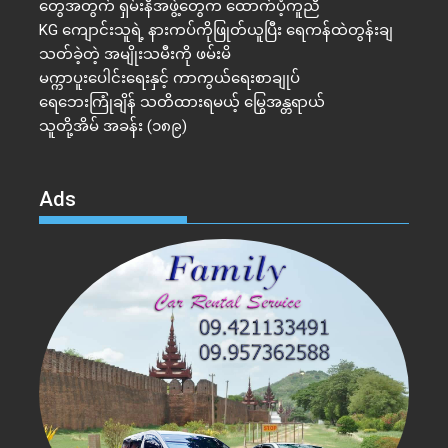
တွေအတွက် ရှမ်းနီအဖွဲ့တွေက ထောက်ပံ့ကူညီ
KG ကျောင်းသူရဲ့ နားကပ်ကိုဖြုတ်ယူပြီး ရေကန်ထဲတွန်းချ
သတ်ခဲ့တဲ့ အမျိုးသမီးကို ဖမ်းမိ
မက္ကာပူးပေါင်းရေးနှင့် ကာကွယ်ရေးစာချုပ်
ရေဘေးကြုံချိန် သတိထားရမယ့် မြွေအန္တရာယ်
သူတို့အိမ် အခန်း (၁၈၉)
Ads