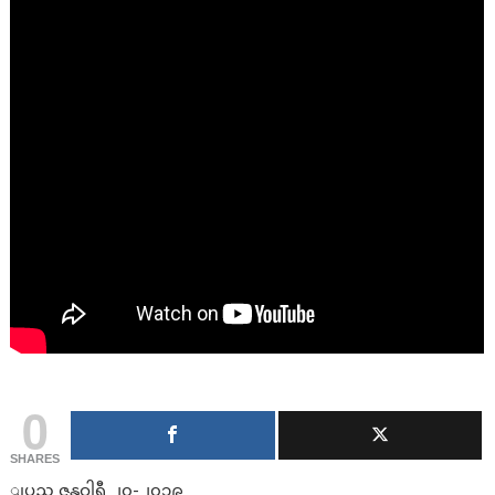
0
SHARES
ျပည္ ဇန္နဝါရီ ၂၀-၂၀၁၉