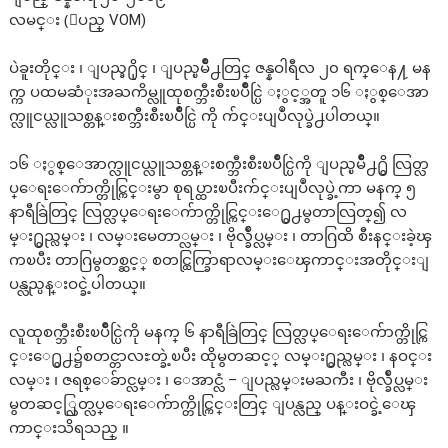
လမင္း (ျပည္ VOM)
ပဲခူးတိုင္း ၊ ျပည္ခ႐ိုင္ ၊ ျပည္ၿမိဳ႕တြင္ ဇန္နဝါရီလ ၂၀ ရက္ေန႔ မန
က္က ပထမဆံုးအႀကိမ္လူထုစက္ဘီးစီးၿပိဳင္ပြဲ ႏွင့္အတူ ၁၆ ႏွစ္ေအာ
က္လူငယ္လူသစ္တန္းစက္ဘီးစီးၿပိဳင္ပြဲ ကို က်င္းပျပဳလုပ္ခဲ႕ပါတယ္။
၁၆ ႏွစ္ေအာက္လူငယ္လူသစ္တန္းစက္ဘီးစီးၿပိဳင္ပြဲကို ျပည္ၿမိဳ႕႐ွိ လြတ္လ
ပ္ေရးေက်ာက္တိုင္ကြင္းမွာ စုရပ္ထားၿပီးက်င္းပျပဳလုပ္ခဲ့ကာ မနက္ ၅
နာရီခြဲတြင္ လြတ္လပ္ေရးေက်ာက္တိုင္ကြင္းေ႐ွ႕မွတာလြတ္၍ လ
မ္း႐ွည္လမ္း ၊ လမ္းမေတာ္လမ္း ၊ ဗိုလ္ခ်ဳပ္လမ္း ၊ တာဂြထိ စီးနင္းခဲ့ၾ
ကၿပီး တာဂြမွတစ္ဆင့္ စတင္ထြက္ခြာရာလမ္းေၾကာင္းအတိုင္းျ
ပန္လည္ပန္းဝင္ခဲ့ပါတယ္။
လူထုစက္ဘီးစီးၿပိဳင္ပြဲကို မနက္ ၆ နာရီခြဲတြင္ လြတ္လပ္ေရးေက်ာက္တိုင္ကြ
င္းေ႐ွ႕၌စတင္တာလႊတ္ခဲ့ၿပီး ထိုမွတဆင့္ လမ္း႐ွည္လမ္း ၊ နဝင္း
လမ္း ၊ ဇရစ္ေခ်ာင္လမ္း ၊ ေအာင္လံ – ျပည္လမ္းမႀကီး ၊ ဗိုလ္ခ်ဳပ္လမ္း
မွတဆင့္လြတ္လပ္ေရးေက်ာက္တိုင္ကြင္းတြင္ ျပန္လည္ ပန္းဝင္ခဲ့ေၾ
ကာင္းသိရသည္ ။