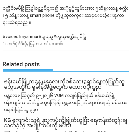
စက္ဘီစီးၿပိဳင္ပြဲတြင္ပါဝင္ယွဥ္ၿပိဳင္ၾက၍ အႏိုင္ရ႐ွိသူမ်ားအား ၅သိန္းတန္ စက္ဘီး
၊ ၅ သိန္းတန္ smart phone တို႔ဆုလက္ေဆာင္ေပးခဲ့ေၾကာ
င္းသိရသည္ ။
#voiceofmyanmar
#ျပည္#လူထုစက္ဘီးျပိဳင္ပြဲ
,
,
ဓာတ်ပုံ ဗီဒီယို
မြန်မာသတင်း
သတင်း
Related posts
ဗန်းမော်မြို့ကနေ မန္တလေးကိုစစ်ဘေးရှောင်နေတဲ့ပြည်သူ
တွေအတွက် ရှမ်းနီအဖွဲ့တွေက ထောက်ပံ့ကူညီ
မန္တလေး-ဩဂုတ် ၉-၂၀၂၆ VOM ကချင်ပြည်နယ် ဗန်းမော်မြို့
ဝန်းကျင်က တိုက်ပွဲတွေကြောင့် မန္တလေးမြို့ကိုရောက်နေတဲ့ စစ်ဘေး
ရှောင်ပြည်သူ ၃၄၀...
KG ကျောင်းသူရဲ့ နားကပ်ကိုဖြုတ်ယူပြီး ရေကန်ထဲတွန်းချ
သတ်ခဲ့တဲ့ အမျိုးသမီးကို ဖမ်းမိ