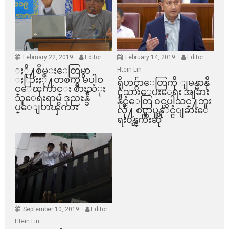
February 22, 2019
Editor
February 14, 2019
Editor
ႏို႔စိမ္းေတြမွာ
Htein Lin
ႏြားႏို႔တစက္မွ မပါဝ
ရိုဟင္ဂ်ာေတြကို ျမန္မာနို
င္ေၾကာင္း စားသံုး
င္ငံသားေပးေရး အျခား
သူေရးရာမွ ဒုညႊန္ခ်ဳ
နိုင္ငံေတြ ၀င္မပါသင္႔ဘူး
ပ္ေျပာၾကား
လို႔ စင္ကာပူနုိင္ငံျခားေ
ရး၀န္ၾကီးဆို
September 10, 2019
Editor
Htein Lin