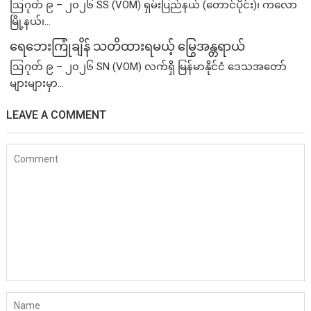
ဩဂုတ် ၉ – ၂၀၂၆ SS (VOM) ရှမ်းပြည်နယ် (တောင်ပိုင်း)၊ ကလော
မြို့နယ်၊...
ရေဘေးကြုံချိန် သတိထားရမယ့် မြွေအန္တရာယ်
ဩဂုတ် ၉ – ၂၀၂၆ SN (VOM) လက်ရှိ မြန်မာနိုင်ငံ ဒေသအတော်
များများမှာ...
LEAVE A COMMENT