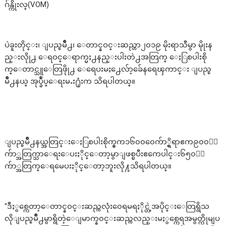
ဂ်န္ကိုးလ္(VOM)
ပဲခူးတိုင္း၊ ျပည္ၿမိဳ႕၊ ေတာင္နဝင္းဆည္ဟာ၂၀၁၉ မိုးရာသီမွာ မိုုးန
ည္းလိုု႕ ေရဝင္ေရာက္မႈ႕နည္းပါးတဲ႕အတြက္ ေႏြစပါးစို
က္ေတာင္သူေတြဖိုု႕ ေရေပးမႈ႕ေလ်ာ့ခ်ေနရေၾကာင္း ျပည္ၿ
မိဳ႕နယ္ အုပ္ခ်ဳပ္ေရးမႉး႐ုံးက သိရပါတယ္။
ျပည္ၿမိဳ႕နယ္အတြင္းေႏြစပါးစိုက္ဧက၁၆၀၀၀ေက်ာ္ရွိရာဧက၉၀၀၀ေ
က်ာ္အတြက္သာေရးေပးႏိုင္ေတာ့မွာျဖစ္ၿပီးဧကေပါင္း၆၅၀၀ေ
က်ာ္အတြက္ေရမေပးႏိုင္ေတာ့ဘူးလို႔သိရပါတယ္။
“ဒီႏွစ္ကေတာ့ေတာင္န၀င္းဆည္ကလုံး၀ေရမရႏိုင္တဲ့အပိုင္းေတြရွိသ
လိုျပည္ၿမိဳ႕မွာရွိတဲ့ေျမာက္န၀င္းဆည္ကလည္းမႏွစ္ကေရအမွတ္ကိုမျပ