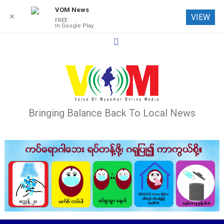
VOM News
✕
VIEW
FREE
In Google Play
Skip
to
content
Bringing Balance Back To Local News