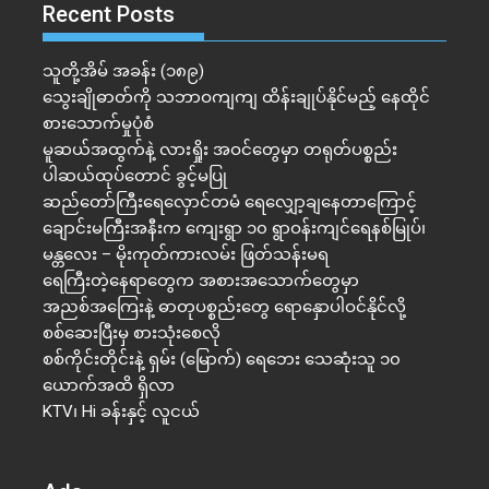
Recent Posts
သူတို့အိမ် အခန်း (၁၈၉)
သွေးချိုဓာတ်ကို သဘာဝကျကျ ထိန်းချုပ်နိုင်မည့် နေထိုင်
စားသောက်မှုပုံစံ
မူဆယ်အထွက်နဲ့ လားရှိုး အဝင်တွေမှာ တရုတ်ပစ္စည်း
ပါဆယ်ထုပ်တောင် ခွင့်မပြု
ဆည်တော်ကြီးရေလှောင်တမံ ရေလျှော့ချနေတာကြောင့်
ချောင်းမကြီးအနီးက ကျေးရွာ ၁၀ ရွာဝန်းကျင်ရေနစ်မြုပ်၊
မန္တလေး – မိုးကုတ်ကားလမ်း ဖြတ်သန်းမရ
ရေကြီးတဲ့​နေရာ​တွေက အစားအသောက်တွေမှာ
အညစ်အကြေးနဲ့ ဓာတုပစ္စည်းတွေ ရောနှောပါဝင်နိုင်လို့
စစ်ဆေးပြီးမှ စားသုံးစေလို
စစ်ကိုင်းတိုင်းနဲ့ ရှမ်း (မြောက်) ရေဘေး သေဆုံးသူ ၁၀
ယောက်အထိ ရှိလာ
KTV၊ Hi ခန်းနှင့် လူငယ်