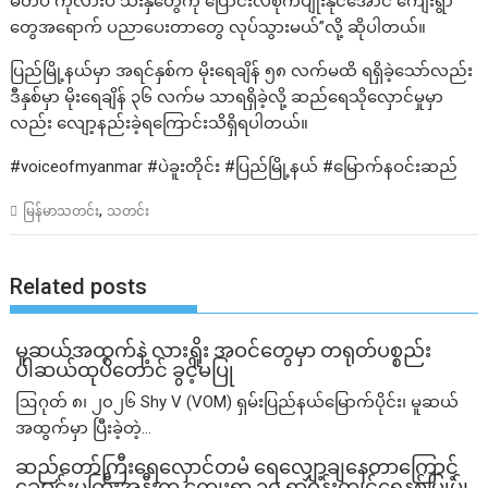
မတ်ပဲ ကုလားပဲ သီးနှံတွေကို ပြောင်းလဲစိုက်ပျိုးနိုင်အောင် ကျေးရွာ
တွေအရောက် ပညာပေးတာတွေ လုပ်သွားမယ်”လို့ ဆိုပါတယ်။
ပြည်မြို့နယ်မှာ အရင်နှစ်က မိုးရေချိန် ၅၈ လက်မထိ ရရှိခဲ့သော်လည်း
ဒီနှစ်မှာ မိုးရေချိန် ၃၆ လက်မ သာရရှိခဲ့လို့ ဆည်ရေသိုလှောင်မှုမှာ
လည်း လျော့နည်းခဲ့ရကြောင်းသိရှိရပါတယ်။
#voiceofmyanmar #ပဲခူးတိုင်း #ပြည်မြို့နယ် #မြောက်နဝင်းဆည်
,
မြန်မာသတင်း
သတင်း
Related posts
မူဆယ်အထွက်နဲ့ လားရှိုး အဝင်တွေမှာ တရုတ်ပစ္စည်း
ပါဆယ်ထုပ်တောင် ခွင့်မပြု
ဩဂုတ် ၈၊ ၂၀၂၆ Shy V (VOM) ရှမ်းပြည်နယ်မြောက်ပိုင်း၊ မူဆယ်
အထွက်မှာ ပြီးခဲ့တဲ့...
ဆည်တော်ကြီးရေလှောင်တမံ ရေလျှော့ချနေတာကြောင့်
ချောင်းမကြီးအနီးက ကျေးရွာ ၁၀ ရွာဝန်းကျင်ရေနစ်မြုပ်၊