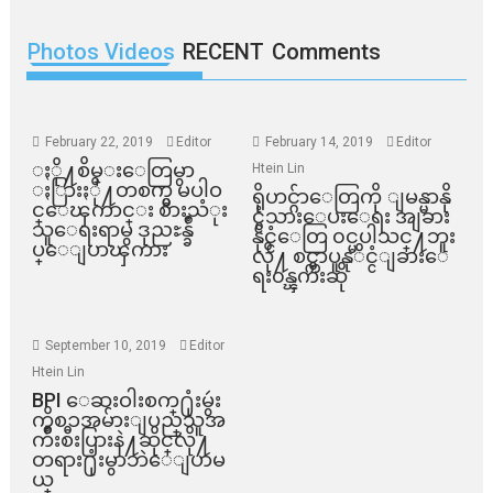
Photos Videos
RECENT
Comments
February 22, 2019
Editor
February 14, 2019
Editor
ႏို႔စိမ္းေတြမွာ
Htein Lin
ႏြားႏို႔တစက္မွ မပါဝ
ရိုဟင္ဂ်ာေတြကို ျမန္မာနို
င္ေၾကာင္း စားသံုး
င္ငံသားေပးေရး အျခား
သူေရးရာမွ ဒုညႊန္ခ်ဳ
နိုင္ငံေတြ ၀င္မပါသင္႔ဘူး
ပ္ေျပာၾကား
လို႔ စင္ကာပူနုိင္ငံျခားေ
ရး၀န္ၾကီးဆို
September 10, 2019
Editor
Htein Lin
BPI ​ေဆးဝါးစက္​႐ုံးမွဴး
ကိစၥအမ်ားျပည္​သူအ
က်ိဳးစီးပြားနဲ႔ဆိုင္​လို႔
တရား႐ုံးမွာဘဲေျပာမ
ယ္​