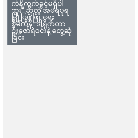
ကန့်ကွက်ခွင့်မရှိပါ
ဘူး” ဆိုတဲ့ အမရပူရ
မြို့ပြဖွံ့ဖြိုးရေး
စီမံကိန်း ဒါရိုက်တာ
ဦးဇော်ရဲဝင်းနဲ့ တွေ့ဆုံ
ခြင်း