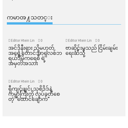
ကမာၻ႔သတင္း
Editor Htein Lin
0
Editor Htein Lin
0
အင်ဒိုနီးရှား သို့မဟုတ်
ဗာဆိုင်းမှသည် ငြိမ်းချမ်း
အရှေ့တောင်အာရှလစ်ဘ
ရေးဆီသို့
ရယ်ဒီမိုကရေစီ ရဲ့
အမှတ်အသား
Editor Htein Lin
0
ရှီကျင့်ဖျင်၊ သုစိဒိဒ်နဲ့
ကမ္ဘာကြီးကို လှုပ်ခတ်စေ
တဲ့ “ထောင်ချောက်”