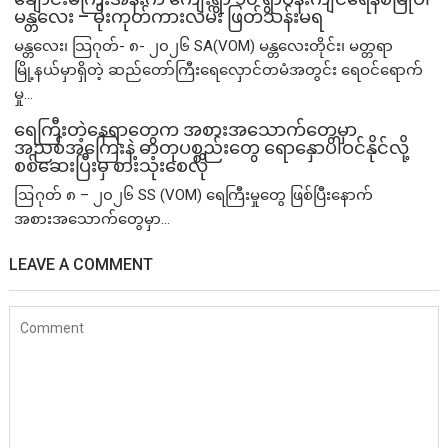
မန္တလေး – မိုးကုတ်ကားလမ်း ဖြတ်သန်းမရ
မန္တလေး၊ သြဂုတ်- ၈- ၂၀၂၆ SA(VOM) မန္တလေးတိုင်း၊ မတ္တရာ
မြို့နယ်မှာရှိတဲ့ ဆည်တော်ကြီးရေလှောင်တမံအတွင်း ရေဝင်ရောက်
မှု...
ရေကြီးတဲ့​နေရာ​တွေက အစားအသောက်တွေမှာ
အညစ်အကြေးနဲ့ ဓာတုပစ္စည်းတွေ ရောနှောပါဝင်နိုင်လို့
စစ်ဆေးပြီးမှ စားသုံးစေလို
ဩဂုတ် ၈ – ၂၀၂၆ SS (VOM) ရေကြီးမှုတွေ ဖြစ်ပြီးနောက်
အစားအသောက်တွေမှာ...
LEAVE A COMMENT