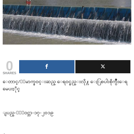
0
SHARES
ေတာင္/ေျမာက္နဝင္းဆည္ ေရဝင္နည္းလို႔ ေႏြစပါးစိုက္ပ်ိဳးေရ
မေပးႏိုင္
ျပည္-ႏိုဝင္ဘာ-၁၇-၂၀၁၉