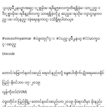
ျပည္ၿမိဳ႕နယ္မွာအရင္ႏွစ္ကမိုးေရခ်ိန္၅၈လက္မထိရရွိခဲ့ေသာ္လည္း
ဒီႏွစ္မွာမိုးေရခ်ိန္၃၆လက္မ သာရရွိခဲ့လို႔ ဆည္ေရသိုေလွာင္မႈမွာလ
ည္းေလ်ာ့နည္းခဲ့ရေၾကာင္းသိရွိရပါတယ္။
#voiceofmyanmar #ပဲခူးတုုိင္း #ျပည္ျမိဳ႕နယ္ #ေျမာက္နဝ
င္းဆည္
Unicode
တောင်/မြောက်နဝင်းဆည် ရေဝင်နည်းလို့ နွေစပါးစိုက်ပျိုးရေမပေးနိုင်
ပြည်-နိုဝင်ဘာ-၁၇-၂၀၁၉
ဂျန်ကိုးလ်(VOM)
ပဲခူးတိုင်း၊ ပြည်မြို့၊ တောင်နဝင်းဆည်ဟာ၂၀၁၉ မိုးရာသီမှာ မိုးနည်း