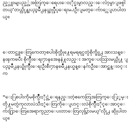
ည့္ဘူးမျပည့္တဲ့အတြက္ေရေပးေဝႏိုင္မႈမွာလည္းေလ်ာ့မွာျဖစ္ပါ
တယ္”တယ္လို႔ျပည္ၿမိဳ႕နယ္အုပ္ခ်ဳပ္ေရးမႉးဦးျမတ္ေက်ာ္ကေျပာပါတ
ယ္။
ေတာင္သူေတြကေတာ့စပါးစိုက္ဘို႔ေရမရရင္မတ္ပဲစိုက္ဖိုု႕ အားသန္ေ
နၾကၿပီး စိုက္ပ်ိဳးေရး႒ာနအေနနဲ႔လည္း အကူေပးသြားမယ္လို႔ ျ
ပည္ၿမိဳ႕နယ္စိုက္ပ်ိဳးေရးဦးစီး႒ာနၿမိဳ႕နယ္မန္ေနဂ်ာဦးေအာင္ဆန္း၀င္း
က
“ေႏြစပါးကိုမစိုက္ပ်ိဳးႏိုင္တဲ့ေရနည္းတဲ့ဧကေတြအတြက္ေႏြႏွမ္း
တို႔မတ္ပဲကုလားပဲသီးႏွံေတြကိုေျပာင္းလဲစိုက္ပ်ိဳးႏိုင္ေအာင္ေ
က်း႐ြာေတြအေရာက္ပညာေပးတာေတြလုပ္သြားမယ္”လိုု႕ ဆိုုပါတ
ယ္။