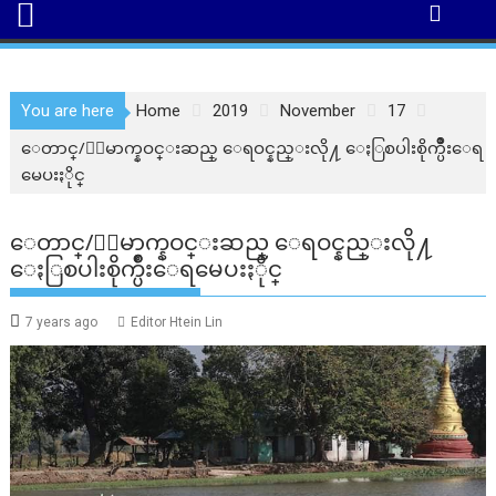
You are here
Home
2019
November
17
ေတာင္/ေျမာက္နဝင္းဆည္ ေရဝင္နည္းလို႔ ေႏြစပါးစိုက္ပ်ိဳးေရ
မေပးႏိုင္
ေတာင္/ေျမာက္နဝင္းဆည္ ေရဝင္နည္းလို႔
ေႏြစပါးစိုက္ပ်ိဳးေရမေပးႏိုင္
7 years ago
Editor Htein Lin