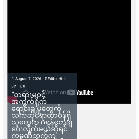
August 7, 2026
Editor Htein
Lin
0
“တရားမဝင်
အကွက်ရိုက်
ရောင်းချမှုတွေကို
သက်ဆိုင်ရာတာဝန်ရှိ
သူတွေက ဂရန်တွေချ
ပေးလိုက်မယ်ဆိုရင်
ကုမ္ပဏီဘက်က