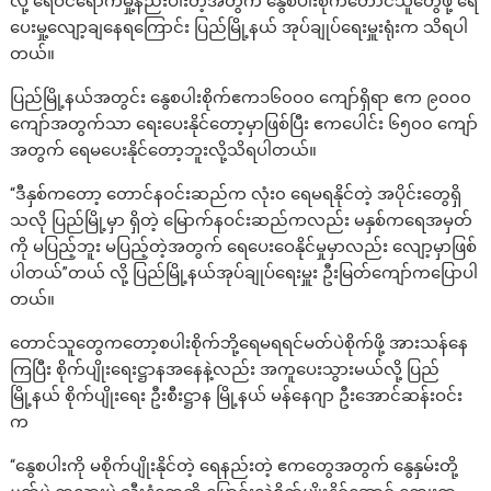
လို့ ရေဝင်ရောက်မှု့နည်းပါးတဲ့အတွက် နွေစပါးစိုက်တောင်သူတွေဖို့ ရေ
ပေးမှု့လျော့ချနေရကြောင်း ပြည်မြို့နယ် အုပ်ချုပ်ရေးမှူးရုံးက သိရပါ
တယ်။
ပြည်မြို့နယ်အတွင်း နွေစပါးစိုက်ဧက၁၆၀၀၀ ကျော်ရှိရာ ဧက ၉၀၀၀
ကျော်အတွက်သာ ရေးပေးနိုင်တော့မှာဖြစ်ပြီး ဧကပေါင်း ၆၅၀၀ ကျော်
အတွက် ရေမပေးနိုင်တော့ဘူးလို့သိရပါတယ်။
“ဒီနှစ်ကတော့ တောင်နဝင်းဆည်က လုံး၀ ရေမရနိုင်တဲ့ အပိုင်းတွေရှိ
သလို ပြည်မြို့မှာ ရှိတဲ့ မြောက်နဝင်းဆည်ကလည်း မနှစ်ကရေအမှတ်
ကို မပြည့်ဘူး မပြည့်တဲ့အတွက် ရေပေးဝေနိုင်မှုမှာလည်း လျော့မှာဖြစ်
ပါတယ်”တယ် လို့ ပြည်မြို့နယ်အုပ်ချုပ်ရေးမှူး ဦးမြတ်ကျော်ကပြောပါ
တယ်။
တောင်သူတွေကတော့စပါးစိုက်ဘို့ရေမရရင်မတ်ပဲစိုက်ဖို့ အားသန်နေ
ကြပြီး စိုက်ပျိုးရေးဋ္ဌာနအနေနဲ့လည်း အကူပေးသွားမယ်လို့ ပြည်
မြို့နယ် စိုက်ပျိုးရေး ဦးစီးဋ္ဌာန မြို့နယ် မန်နေဂျာ ဦးအောင်ဆန်းဝင်း
က
“နွေစပါးကို မစိုက်ပျိုးနိုင်တဲ့ ရေနည်းတဲ့ ဧကတွေအတွက် နွေနှမ်းတို့