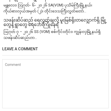
မန္တလေး၊ သြဂုတ်- ၆- ၂၀၂၆ SA(VOM) ပုသိမ်ကြီးမြို့နယ်၊
ကိုယ်စားလှယ်အမှတ် (၂)၊ တိုင်းဒေသကြီးလွှတ်တော်...
သဖန်းဆိပ်ဆည် ရေလွှတ်ချလို့ မူးမြစ်ရိုးတလျှောက်ရှိ မြို့
တွေနဲ့ ရွာတွေ ရေဘေးကြုံနေရ
ဩဂုတ် ၇ – ၂၀၂၆ SS (VOM) စစ်ကိုင်းတိုင်း၊ ကျွန်းလှမြို့နယ်ရှိ
သဖန်းဆိပ်ဆည်ဟာ...
LEAVE A COMMENT