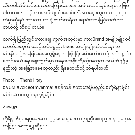
သီလဝါဆိပ်ကမ်းရေလမ်းကြောင်းကနေ အဓိကတင်သွင်းနေတာ ဖြစ်
ပါတယ်။လက်ရှိ ကားအပိုပစ္စည်းရောင်းလိုအားဈေးကွက်ဟာ ၂၀၂၀
ထဲမှာဆိုရင် ကားတာယာ နဲ့ ဘက်ထရီက ရောင်းအားမြင့်တက်လာ
တယ်လို့ သိရပါတယ်။
လက်ရှိ ပြည်တွင်းကားဈေးကွက်အတွင်းမှာ ကားBrand အမျိုးမျိုး ဝင်
လာတဲ့အတွက် ယာဉ်အပိုပစ္စည်း brand အမျိုးမျိုးကိုဝယ်ယူကာ
ရင်းနှီးရတဲ့အခြေအနေတွေရှိနေတာဖြစ်ပြီး မော်တော်ယာဉ် အပိုပစ္စည်း
ရောင်းဝယ်ရေးဈေးကွက်မှာ အရင်းအနှီးကြီးတဲ့အတွက် အမြတ်ရရှိမှု
နည်းတဲ့ အခြေအနေတွေလည်း ရှိနေတယ်လို့ သိရပါတယ်။
Photo – Thanb Htay
#VOM #voiceofmyanmar #ရန်ကုန် #ကားအပိုပစ္စည်း #ကိုရိုနာဗိုင်း
ရပ်စ် #တင်သွင်းမှုတုန့်ဆိုင်း
Zawgyi
ကိုရိုနာဗိုင္းရပ္စ္ေၾကာင့္ ေမာ္ေတာ္ယာဥ္အပိုပစၥည္း နယ္စက္ကေန
တင္သြင္းမႈတုန္႔ဆိုင္း