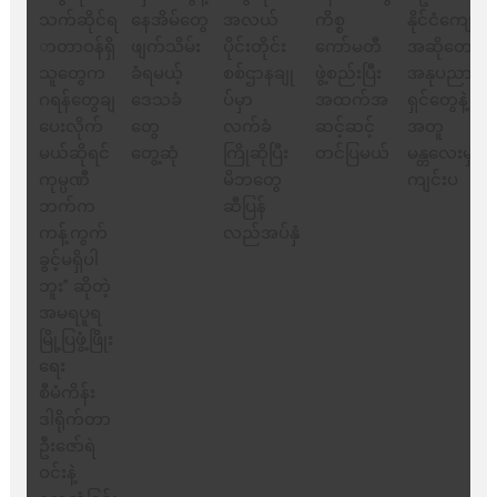
မြို့ပြဖွံ့ဖြိုးရေး
စီမံကိန်း ဒါရိုက်တာ
ဦးဇော်ရဲဝင်းနဲ့ တွေ့ဆုံ
ခြင်း