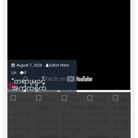
August 7, 2026
Editor Htein
Lin
0
“တရားမဝင်
အကွက်ရိုက်
ရောင်းချမှုတွေကို
သက်ဆိုင်ရာတာဝန်ရှိ
သူတွေက ဂရန်တွေချ
ပေးလိုက်မယ်ဆိုရင်
ကုမ္ပဏီဘက်က
ကန့်ကွက်ခွင့်မရှိပါ
ဘူး” ဆိုတဲ့ အမရပူရ