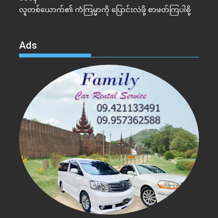
လူတစ်ယောက်၏ ကံကြမ္မာကို ပြောင်းလဲဖို့ စာဖတ်ကြပါစို့
Ads