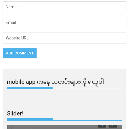
mobile app ​​ကနေ ​​သတင်းများကို ရယူပါ
Slider!
လက်မည်းကြီး
သ