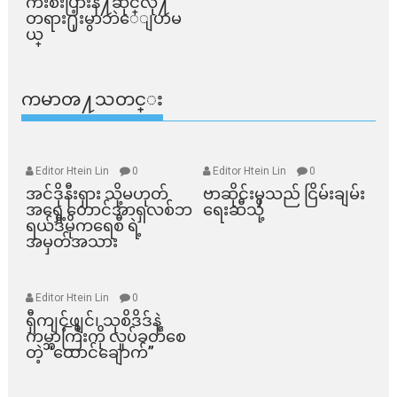
က်ိဳးစီးပြားနဲ႔ဆိုင္​လို႔
တရား႐ုံးမွာဘဲေျပာမ
ယ္​
ကမာၻ႔သတင္း
Editor Htein Lin
0
Editor Htein Lin
0
အင်ဒိုနီးရှား သို့မဟုတ်
ဗာဆိုင်းမှသည် ငြိမ်းချမ်း
အရှေ့တောင်အာရှလစ်ဘ
ရေးဆီသို့
ရယ်ဒီမိုကရေစီ ရဲ့
အမှတ်အသား
Editor Htein Lin
0
ရှီကျင့်ဖျင်၊ သုစိဒိဒ်နဲ့
ကမ္ဘာကြီးကို လှုပ်ခတ်စေ
တဲ့ “ထောင်ချောက်”