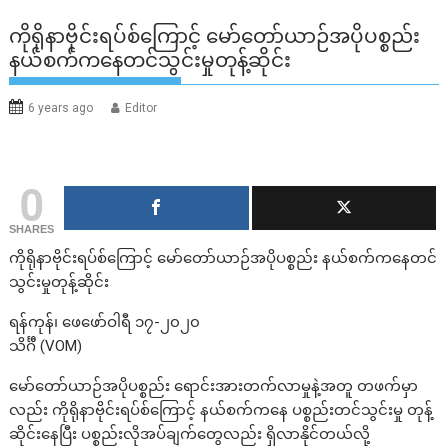
ကိုရိုနာဗိုင်းရပ်စ်ကြောင့် မော်တော်ယာဉ်အပိုပစ္စည်း
နယ်စက်ကနေတင်သွင်းမှုတုန့်ဆိုင်း
6 years ago
Editor
0
SHARES
ကိုရိုနာဗိုင်းရပ်စ်ကြောင့် မော်တော်ယာဉ်အပိုပစ္စည်း နယ်စက်ကနေတင်
သွင်းမှုတုန့်ဆိုင်း
ရန်ကုန်၊ ဖေဖော်ဝါရီ ၁၇-၂၀၂၀
သိင်္ဂီ (VOM)
မော်တော်ယာဉ်အပိုပစ္စည်း ရောင်းအားတက်လာမှုနဲ့အတူ တဖက်မှာ
လည်း ကိုရိုနာဗိုင်းရပ်စ်ကြောင့် နယ်စက်ကနေ ပစ္စည်းတင်သွင်းမှု တုန့်
ဆိုင်းနေပြီး ပစ္စည်းလိုအပ်ချက်တွေလည်း ရှိလာနိုင်တယ်လို့