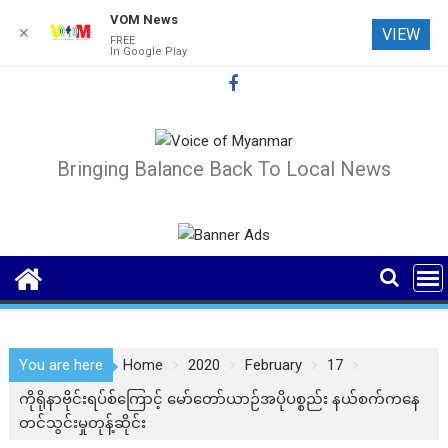
VOM News
✕
VIEW
FREE
In Google Play
Skip
to
content
Bringing Balance Back To Local News
You are here
Home
2020
February
17
ကိုရိုနာဗိုင်းရပ်စ်ကြောင့် မော်တော်ယာဉ်အပိုပစ္စည်း နယ်စက်ကနေ
တင်သွင်းမှုတုန့်ဆိုင်း