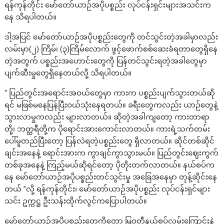
ရန်ကုန်တိုင်း မော်တော်ယာဉ်အပိုပစ္စည်း လုပ်ငန်းရှင်းများအသင်းက
နေ သိရပါတယ်။
ဒါ့အပြင် မော်တော်ယာဉ်အပိုပစ္စည်းတွေကို တင်သွင်းတဲ့အခါမှာလည်း
လမ်းမှာ(၂) ကြိမ်၊ (၃)ကြိမ်လောက် ဖွင့်ဖောက်စစ်ဆေးခံရတာတွေရှိနေ
တဲ့အတွက် ပစ္စည်းအဟောင်းတွေကို ပြန်တင်သွင်းရတဲ့အခါတွေမှာ
ပျက်ဆီးမှုတွေရှိနေတယ်လို့ သိရပါတယ်။
“ ပြည်တွင်းအရောင်းအဝယ်တွေမှာ ကားက ပစ္စည်းပျက်သွားတယ်ဆို
ရင် မဖြစ်မနေပြန်ပြီးဝယ်သုံးနေရတယ်။ ခရီးတွေကလည်း ယာဉ်တွေနဲ့
သွားလာမှုကလည်း များလာတယ်။ ဆိုတဲ့အခါကျတော့ ကားတာရာ
တို့၊ ဘတ္ထရီတို့က ပိုရောင်းအားကောင်းလာတယ်။ ကားရဲ့သက်တမ်း
ပေါ်မူတည်ပြီးတော့ ပြန်လဲရတဲ့ပစ္စည်းတွေ ရှိလာတယ်။ ဆိုင်တစ်ဆိုင်
ချင်းအနေနဲ့ ရောင်းအားက ကွာချင်ကွာသွားမယ်။ ပြည်တွင်းဈေးကွက်
တစ်ခုအနေနဲ့ ကြည့်မယ်ဆိုရင်တော့ ပိုတိုးတက်လာတယ်။ နယ်စပ်က
နေ မော်တော်ယာဉ်အပိုပစ္စည်းတင်သွင်းမှု အခြေအနေမှာ တုန့်ဆိုင်းနေ
တယ် ”လို့ ရန်ကုန်တိုင်း၊ မော်တော်ယာဉ်အပိုပစ္စည်း လုပ်ငန်းရှင်များ
သင်း ဥက္ကဋ္ဌ ဦးသန်းထိုက်လွင်ကပြောပါတယ်။
မော်တော်ယာဉ်အပိုပစ္စည်းတွေကိုတော့ မြဝတီနယ်စပ်လမ်းကြောင်းနဲ့