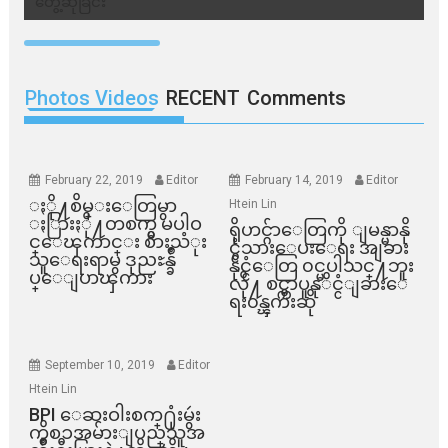
Photos Videos
RECENT
Comments
February 22, 2019
Editor
February 14, 2019
Editor
ႏို႔စိမ္းေတြမွာ
Htein Lin
ႏြားႏို႔တစက္မွ မပါဝ
ရိုဟင္ဂ်ာေတြကို ျမန္မာနို
င္ေၾကာင္း စားသံုး
င္ငံသားေပးေရး အျခား
သူေရးရာမွ ဒုညႊန္ခ်ဳ
နိုင္ငံေတြ ၀င္မပါသင္႔ဘူး
ပ္ေျပာၾကား
လို႔ စင္ကာပူနုိင္ငံျခားေ
ရး၀န္ၾကီးဆို
September 10, 2019
Editor
Htein Lin
BPI ​ေဆးဝါးစက္​႐ုံးမွဴး
ကိစၥအမ်ားျပည္​သူအ