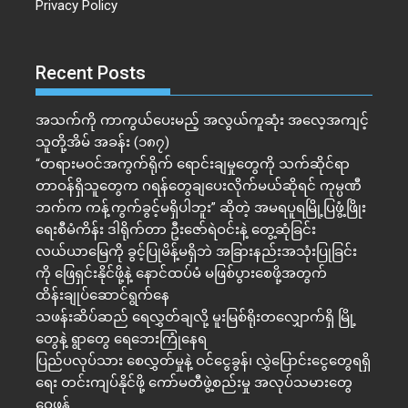
Privacy Policy
Recent Posts
အသက်ကို ကာကွယ်ပေးမည့် အလွယ်ကူဆုံး အလေ့အကျင့်
သူတို့အိမ် အခန်း (၁၈၇)
“တရားမဝင်အကွက်ရိုက် ရောင်းချမှုတွေကို သက်ဆိုင်ရာ
တာဝန်ရှိသူတွေက ဂရန်တွေချပေးလိုက်မယ်ဆိုရင် ကုမ္ပဏီ
ဘက်က ကန့်ကွက်ခွင့်မရှိပါဘူး” ဆိုတဲ့ အမရပူရမြို့ပြဖွံ့ဖြိုး
ရေးစီမံကိန်း ဒါရိုက်တာ ဦးဇော်ရဲဝင်းနဲ့ တွေ့ဆုံခြင်း
လယ်ယာမြေကို ခွင့်ပြုမိန့်မရှိဘဲ အခြားနည်းအသုံးပြုခြင်း
ကို ဖြေရှင်းနိုင်ဖို့နဲ့ နောင်ထပ်မံ မဖြစ်ပွားစေဖို့အတွက်
ထိန်းချုပ်ဆောင်ရွက်နေ
သဖန်းဆိပ်ဆည် ရေလွှတ်ချလို့ မူးမြစ်ရိုးတလျှောက်ရှိ မြို့
တွေနဲ့ ရွာတွေ ရေဘေးကြုံနေရ
ပြည်ပလုပ်သား စေလွှတ်မှုနဲ့ ဝင်ငွေခွန်၊ လွှဲပြောင်းငွေတွေရရှိ
ရေး တင်းကျပ်နိုင်ဖို့ ကော်မတီဖွဲ့စည်းမှု အလုပ်သမားတွေ
ဝေဖန်