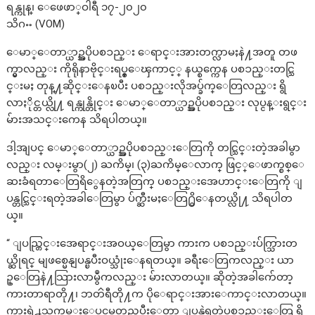
ရန္ကုန္၊ ေဖေဖာ္ဝါရီ ၁၇-၂၀၂၀
သိဂႌ (VOM)
ေမာ္ေတာ္ယာဥ္အပိုပစၥည္း ေရာင္းအားတက္လာမႈနဲ႔အတူ တဖ
က္မွာလည္း ကိုရိုနာဗိုင္းရပ္စ္ေၾကာင့္ နယ္စက္ကေန ပစၥည္းတင္သြ
င္းမႈ တုန္႔ဆိုင္းေနၿပီး ပစၥည္းလိုအပ္ခ်က္ေတြလည္း ရွိ
လာႏိုင္တယ္လို႔ ရန္ကုန္တိုင္း ေမာ္ေတာ္ယာဥ္အပိုပစၥည္း လုပ္ငန္းရွင္း
မ်ားအသင္းကေန သိရပါတယ္။
ဒါ့အျပင္ ေမာ္ေတာ္ယာဥ္အပိုပစၥည္းေတြကို တင္သြင္းတဲ့အခါမွာ
လည္း လမ္းမွာ(၂) ႀကိမ္၊ (၃)ႀကိမ္ေလာက္ ဖြင့္ေဖာက္စစ္ေ
ဆးခံရတာေတြရိွေနတဲ့အတြက္ ပစၥည္းအေဟာင္းေတြကို ျ
ပန္တင္သြင္းရတဲ့အခါေတြမွာ ပ်က္ဆီးမႈေတြ႐ွိေနတယ္လို႔ သိရပါတ
ယ္။
“ ျပည္တြင္းအေရာင္းအဝယ္ေတြမွာ ကားက ပစၥည္းပ်က္သြားတ
ယ္ဆိုရင္ မျဖစ္မေနျပန္ၿပီးဝယ္သုံးေနရတယ္။ ခရီးေတြကလည္း ယာ
ဥ္ေတြနဲ႔သြားလာမွဳကလည္း မ်ားလာတယ္။ ဆိုတဲ့အခါက်ေတာ့
ကားတာရာတို႔၊ ဘတၳရီတို႔က ပိုေရာင္းအားေကာင္းလာတယ္။
ကားရဲ႕သက္တမ္းေပၚမူတည္ၿပီးေတာ့ ျပန္လဲရတဲ့ပစၥည္းေတြ ရွိ