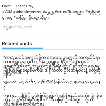
Photo – Thanb Htay
#VOM #voiceofmyanmar #ရန္ကုန္ #ကားအပိုပစၥည္း #ကိုရိုနာဗို
င္းရပ္စ္ #တင္သြင္းမွဳတုန္႔ဆိုင္း
,
မြန်မာသတင်း
သတင်း
Related posts
“တရားမဝင်အကွက်ရိုက် ရောင်းချမှုတွေကို သက်ဆိုင်ရာ
တာဝန်ရှိသူတွေက ဂရန်တွေချပေးလိုက်မယ်ဆိုရင်
ကုမ္ပဏီဘက်က ကန့်ကွက်ခွင့်မရှိပါဘူး” ဆိုတဲ့ အမရပူရ
မြို့ပြဖွံ့ဖြိုးရေးစီမံကိန်း ဒါရိုက်တာ ဦးဇော်ရဲဝင်းနဲ့ တွေ့ဆုံ
ခြင်း
မန္တလေး- သြဂုတ်- ၆-၂၀၂၆ VOM သြဂုတ်လ ၅ ရက်နေ့ မနေ့ညနေ
၃...
လယ်ယာမြေကို ခွင့်ပြုမိန့်မရှိဘဲ အခြားနည်းအသုံးပြုခြင်း
ကို ဖြေရှင်းနိုင်ဖို့နဲ့ နောင်ထပ်မံ မဖြစ်ပွားစေဖို့အတွက်
ထိန်းချုပ်ဆောင်ရွက်နေ