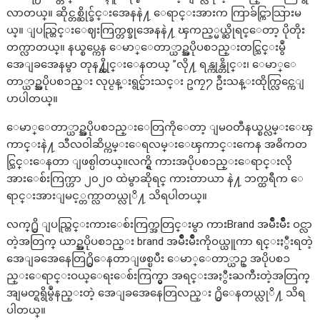
လာတယ္။ ဆိုင္တစ္ဆိုင္ခ်င္းအေနနဲ႔ ေရာင္းအားက ကြာခ်င္ကြာသြားမ
ယ္။ ျပည္တြင္းေဈးကြက္တစ္ခုအေနနဲ႔ ၾကည့္မယ္ဆိုရင္ေတာ့ ပိုတိုး
တက္လာတယ္။ နယ္စပ္ကေန ေမာ္ေတာ္ယာဥ္အပိုပစၥည္းတင္သြင္းမွဳ
အေျခအေနမွာ တုန႔္ဆိုင္းေနတယ္ ”လို႔ ရန္ကုန္တိုင္း၊ ေမာ္ေ
တာ္ယာဥ္အပိုပစၥည္း လုပ္ငန္းရွင္မ်ားသင္း ဥကၠ႒ ဦးသန္းထိုက္လြင္ကေျ
ပာပါတယ္။
ေမာ္ေတာ္ယာဥ္အပိုပစၥည္းေတြကိုေတာ့ ျမဝတီနယ္စပ္လမ္းေၾ
ကာင္းနဲ႔ သီလဝါဆိပ္ကမ္းေရလမ္းေၾကာင္းကေန အဓိကတ
င္သြင္းေနတာ ျဖစ္ပါတယ္။လက္ရွိ ကားအပိုပစၥည္းေရာင္းလို
အားေစ်းကြက္ဟာ ၂၀၂၀ ထဲမွာဆိုရင္ ကားတာယာ နဲ႔ ဘက္ထရီက ေ
ရာင္းအားျမင့္တက္လာတယ္လုိ႔ သိရပါတယ္။
လက္႐ွိ ျပည္တြင္းကားေစ်းကြက္အတြင္းမွာ ကားBrand အမ်ိဳးမ်ိဳး ဝင္လာ
တဲ့အတြက္ ယာဥ္အပိုပစၥည္း brand အမ်ိဳးမ်ိဳးကိုဝယ္ယူကာ ရင္းႏွီးရတဲ့
အေျခအေနေတြ႐ွိေနတာျဖစ္ၿပီး ေမာ္ေတာ္ယာဥ္ အပိုပစၥ
ည္းေရာင္းဝယ္ေရးေစ်းကြက္မွာ အရင္းအႏွီးႀကီးတဲ့အတြက္
အျမတ္ရရွိမွဳနည္းတဲ့ အေျခအေနေတြလည္း ႐ွိေနတယ္လုိ႔ သိရ
ပါတယ္။