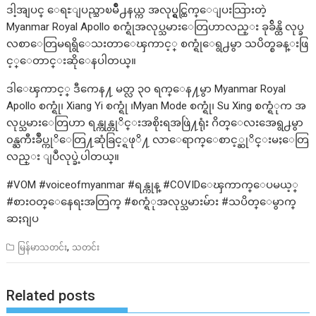
ဒါ့အျပင္ ေရႊျပည္သာၿမိဳ႕နယ္က အလုပ္ရွင္ထြက္ေျပးသြားတဲ့
Myanmar Royal Apollo စက္ရုံအလုပ္သမားေတြဟာလည္း ခုခ်ိန္ထိ လုပ္ခ
လစာေတြမရရွိေသးတာေၾကာင့္ စက္ရုံေရွ႕မွာ သပိတ္စခန္းဖြ
င့္ေတာင္းဆိုေနပါတယ္။
ဒါေၾကာင့္ ဒီကေန႔ မတ္လ ၃၀ ရက္ေန႔မွာ Myanmar Royal
Apollo စက္ရုံ၊ Xiang Yi စက္ရုံ ၊Myan Mode စက္ရုံ၊ Su Xing စက္ရံုက အ
လုပ္သမားေတြဟာ ရန္ကုန္တုိင္းအစိုးရအဖြဲ႔ရုံး ဂိတ္ေလးအေရွ႕မွာ
၀န္ႀကီးခ်ဳပ္ကုိေတြ႔ဆုံခြင့္ရဖုိ႔ လာေရာက္ေစာင့္ဆုိင္းမႈေတြ
လည္း ျပဳလုပ္ခဲ့ပါတယ္။
#VOM #voiceofmyanmar #ရန္ကုန္ #COVIDေၾကာက္ေပမယ့္
#စားဝတ္ေနေရးအတြက္ #စက္ရံုအလုပ္သမားမ်ား #သပိတ္ေမွာက္
ဆႏၵျပ
,
မြန်မာသတင်း
သတင်း
Related posts