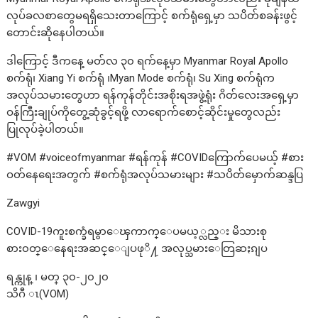
လုပ်ခလစာတွေမရရှိသေးတာကြောင့် စက်ရုံရှေ့မှာ သပိတ်စခန်းဖွင့်
တောင်းဆိုနေပါတယ်။
ဒါကြောင့် ဒီကနေ့ မတ်လ ၃၀ ရက်နေ့မှာ Myanmar Royal Apollo
စက်ရုံ၊ Xiang Yi စက်ရုံ ၊Myan Mode စက်ရုံ၊ Su Xing စက်ရုံက
အလုပ်သမားတွေဟာ ရန်ကုန်တိုင်းအစိုးရအဖွဲ့ရုံး ဂိတ်လေးအရှေ့မှာ
ဝန်ကြီးချုပ်ကိုတွေ့ဆုံခွင့်ရဖို့ လာရောက်စောင့်ဆိုင်းမှုတွေလည်း
ပြုလုပ်ခဲ့ပါတယ်။
#VOM #voiceofmyanmar #ရန်ကုန် #COVIDကြောက်ပေမယ့် #စား
ဝတ်နေရေးအတွက် #စက်ရုံအလုပ်သမားများ #သပိတ်မှောက်ဆန္ဒပြ
Zawgyi
COVID-19ကူးစက္ခံရမွာေၾကာက္ေပမယ့္လည္း မိသားစု
စား၀တ္ေနေရးအဆင္ေျပဖုိ႔ အလုပ္သမားေတြဆႏၵျပ
ရန္ကုန္ ၊ မတ္ ၃၀-၂၀၂၀
သိဂီ ၤ(VOM)