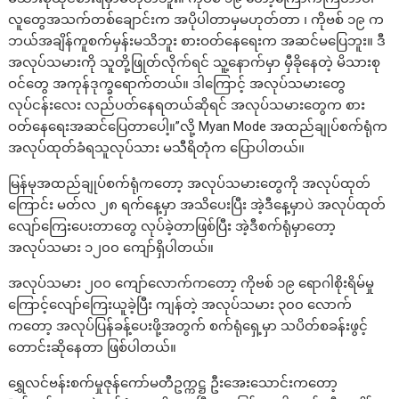
လူတွေအသက်တစ်ချောင်းက အပိုပါတာမှမဟုတ်တာ ၊ ကိုဗစ် ၁၉ က
ဘယ်အချိန်ကူစက်မှန်းမသိဘူး စားဝတ်နေရေးက အဆင်မပြေဘူး။ ဒီ
အလုပ်သမားကို သူတို့ဖြုတ်လိုက်ရင် သူ့နောက်မှာ မှီခိုနေတဲ့ မိသားစု
ဝင်တွေ အကုန်ဒုက္ခရောက်တယ်။ ဒါကြောင့် အလုပ်သမားတွေ
လုပ်ငန်းလေး လည်ပတ်နေရတယ်ဆိုရင် အလုပ်သမားတွေက စား
ဝတ်နေရေးအဆင်ပြေတာပေါ့။”လို့ Myan Mode အထည်ချုပ်စက်ရုံက
အလုပ်ထုတ်ခံရသူလုပ်သား မသီရိတုံက ပြောပါတယ်။
မြန်မုအထည်ချုပ်စက်ရုံကတော့ အလုပ်သမားတွေကို အလုပ်ထုတ်
ကြောင်း မတ်လ ၂၈ ရက်နေ့မှာ အသိပေးပြီး အဲ့ဒီနေ့မှာပဲ အလုပ်ထုတ်
လျော်ကြေးပေးတာတွေ လုပ်ခဲ့တာဖြစ်ပြီး အဲ့ဒီစက်ရုံမှာတော့
အလုပ်သမား ၁၂၀၀ ကျော်ရှိပါတယ်။
အလုပ်သမား ၂၀၀ ကျော်လောက်ကတော့ ကိုဗစ် ၁၉ ရောဂါစိုးရိမ်မှု
ကြောင့်လျော်ကြေးယူခဲ့ပြီး ကျန်တဲ့ အလုပ်သမား ၃၀၀ လောက်
ကတော့ အလုပ်ပြန်ခန့်ပေးဖို့အတွက် စက်ရုံရှေ့မှာ သပိတ်စခန်းဖွင့်
တောင်းဆိုနေတာ ဖြစ်ပါတယ်။
ရွှေလင်ဗန်းစက်မှုဇုန်ကော်မတီဥက္ကဋ္ဌ ဦးအေးသောင်းကတော့