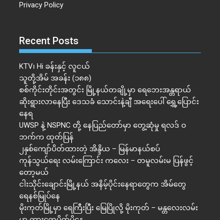
Privacy Policy
Recent Posts
KTV၊ Hi ခန်းနှင့် လူငယ်
သူတို့အိမ် အခန်း (၁၈၈)
စစ်ကိုင်းတိုင်းအတွင်း မြို့နယ်တချို့မှာ ရေဘေးအန္တရာယ်
ဆိုးရွားလာနေပြီး ဒေသခံ သောင်းနဲ့ချီ အရေးပေါ် ရွှေ့ပြောင်း
နေရ
UWSP နဲ့ NSPNC တို့ နေပြည်တော်မှာ တွေ့ဆုံမှု ရလဒ် ဝ
ဘက်က ထုတ်ပြန်
၂နှစ်​ကျော်ပိတ်ထားတဲ့ အိန္ဒိယ – မြန်မာနယ်စပ်
ကုန်သွယ်ရေး လမ်းကြောင်း ကလေး – တမူလမ်းမ ပြန်ဖွင့်
တော့မယ်
ငါးသိုင်းချောင်းမြို့နယ် အနိမ့်ပိုင်းနေရာတွေက အိမ်​တွေ
ရေနစ်မြုပ်နေ
မိုးကုတ်မြို့မှာ ရေကြီးပြီး မြေပြိုလို့ မိုးကုတ် – မန္တလေးလမ်း
မှာ ကားတွေပိတ်မိနေ