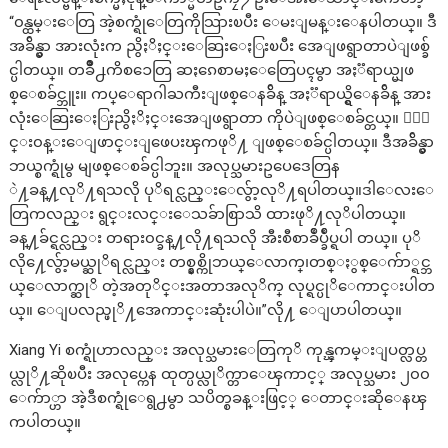
“၀န္ထမ္းေတြ အဲ့စက္ရုံေတြကိုသြားၿပီး ေမးျမန္းေနပါတယ္။ ဒီ
အခ်ိန္မွာ အားလုံးက ညွိႏိႈင္းေဆြးေႏြးၿပီး အေျဖရွာတာပဲျဖစ္ခ်
င္ပါတယ္။ တခ်ိဳ႕ကိစၥေတြ ဆႏၵေစာမႈေတြေပၚမွာ အႏၱရာယ္မျဖ
စ္ေစခ်င္ဘူး။ ကပ္ေရာဂါႀကီးျဖစ္ေနခ်ိန္ အႏၱရာယ္ရွိေနခ်ိန္ အား
လုံးေဆြးေႏြးညွိႏိႈင္းအေျဖရွာတာ ကိုပဲျဖစ္ေစခ်င္တယ္။ ၀ုိ
င္း၀န္းေျဖာင္းျဖေပးၾကဖုိ႔ ျဖစ္ေစခ်င္ပါတယ္။ ဒီအခ်ိန္မွာ
ဘယ္စက္ရုံမွ မျဖစ္ေစခ်င္ပါဘူး။ အလုပ္သမားဥပေဒေတြန
ဲ႔ခန္႔လုိ႔ရသလို ပုိရင္လည္းေလွ်ာ့လုိ႔ရပါတယ္။ဒါေလးေ
တြကလည္း ရွင္းလင္းေသခ်ာစြာသိ ထားဖုိ႔လုိပါတယ္။
ခန္႔ခ်င္ရင္လည္း တရား၀င္ခန္႔လို႔ရသလို အီးစီစာခ်ဳပ္ခ်ဳပ္ရပါ တယ္။ ပုိ
လို႔ေလွ်ာ့မယ္ဆုိရင္လည္း တစ္နွစ္ကိုဘယ္ေလာက္၊တစ္ႏွစ္ေက်ာ္ရင္ဘ
ယ္ေလာက္ဆုိ တဲ့အတုိင္းအတာအလုိက္ လုပ္ရင္ပုိေကာင္းပါတ
ယ္။ ေျပလည္ဖုိ႔အေကာင္းဆုံးပါပဲ။”လို႔ ေျပာပါတယ္။
Xiang Yi စက္ရုံဟာလည္း အလုပ္သမားေတြကုိ ကုန္ၾကမ္းျပတ္လပ္တ
ယ္လုိ႔ဆိုၿပီး အလုပ္ကေန ထုတ္ပယ္လုိက္တာေၾကာင့္ အလုပ္သမား ၂၀၀
ေက်ာ္ဟာ အဲ့ဒီစက္ရုံေရွ႕မွာ သပိတ္စခန္းဖြင့္ ေတာင္းဆိုေနၾ
ကပါတယ္။