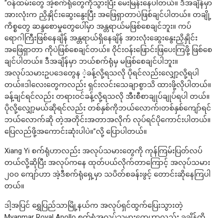
“ဝန်ထမ်းတွေ အဲ့စက်ရုံတွေကိုသွားပြီး မေးမြန်းနေပါတယ်။ ဒီအချိန်မှာ
အားလုံးက ညှိနှိုင်းဆွေးနွေးပြီး အဖြေရှာတာပဲဖြစ်ချင်ပါတယ်။ တချို့
ကိစ္စတွေ ဆန္ဒစောမှုတွေပေါ်မှာ အန္တရာယ်မဖြစ်စေချင်ဘူး။ ကပ်
ရောဂါကြီးဖြစ်နေချိန် အန္တရာယ်ရှိနေချိန် အားလုံးဆွေးနွေးညှိနှိုင်း
အဖြေရှာတာ ကိုပဲဖြစ်စေချင်တယ်။ ဝိုင်းဝန်းဖြောင်းဖြပေးကြဖို့ ဖြစ်စေ
ချင်ပါတယ်။ ဒီအချိန်မှာ ဘယ်စက်ရုံမှ မဖြစ်စေချင်ပါဘူး။
အလုပ်သမားဥပဒေတွေန ဲ့ခန့်လို့ရသလို ပိုရင်လည်းလျှော့လို့ရပါ
တယ်။ဒါလေးတွေကလည်း ရှင်းလင်းသေချာစွာသိ ထားဖို့လိုပါတယ်။
ခန့်ချင်ရင်လည်း တရားဝင်ခန့်လို့ရသလို အီးစီစာချုပ်ချုပ်ရပါ တယ်။
ပိုလို့လျှော့မယ်ဆိုရင်လည်း တစ်နှစ်ကိုဘယ်လောက်၊တစ်နှစ်ကျော်ရင်
ဘယ်လောက်ဆို တဲ့အတိုင်းအတာအလိုက် လုပ်ရင်ပိုကောင်းပါတယ်။
ပြေလည်ဖို့အကောင်းဆုံးပါပဲ။”လို့ ပြောပါတယ်။
Xiang Yi စက်ရုံဟာလည်း အလုပ်သမားတွေကို ကုန်ကြမ်းပြတ်လပ်
တယ်လို့ဆိုပြီး အလုပ်ကနေ ထုတ်ပယ်လိုက်တာကြောင့် အလုပ်သမား
၂၀၀ ကျော်ဟာ အဲ့ဒီစက်ရုံရှေ့မှာ သပိတ်စခန်းဖွင့် တောင်းဆိုနေကြပါ
တယ်။
ဒါ့အပြင် ရွှေပြည်သာမြို့နယ်က အလုပ်ရှင်ထွက်ပြေးသွားတဲ့
Myanmar Royal Apollo စက်ရုံအလုပ်သမားတွေဟာလည်း ခုချိန်ထိ