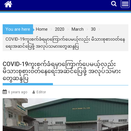
You are here
Home
2020
March
30
COVID-19ကူးစက်ခံရမှာကြောက်ပေမယ့်လည်း မိသားစုစားဝတ်နေ
ရေးအဆင်ပြေဖို့ အလုပ်သမားတွေဆန္ဒပြ
COVID-19ကူးစက်ခံရမှာကြောက်ပေမယ့်လည်း
မိသားစုစားဝတ်နေရေးအဆင်ပြေဖို့ အလုပ်သမား
တွေဆန္ဒပြ
6 years ago
Editor