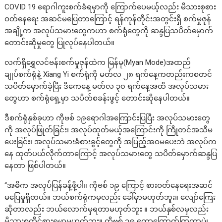
COVID 19 ရောဂါကူးစက်ခံရမှာကို ကြောက်ပေမယ့်လည်း မိသားစုစား
ဝတ်နေရေး အဆင်မပြေတာကြောင့် ရန်ကုန်တိုင်းအတွင်းရှိ စက်မှုဇုန်
အချို့က အလုပ်သမားတွေကဟာ စက်ရုံတွေကို ဆန္ဒပြသပိတ်မှောက်
တောင်းဆိုမှုတွေ ပြုလုပ်နေပါတယ်။
လက်ရှိရွှေလင်ဗန်းစက်မှုဇုန်ထဲက မြန်မု(Myan Mode)အထည်
ချုပ်စက်ရုံနဲ့ Xiang Yi စက်ရုံကို မတ်လ ၂၈ ရက်နေ့ကတည်းကစတင်
သပိတ်မှောက်ခဲ့ပြီး ဒီကေနေ့ မတ်လ ၃၀ ရက်နေ့အထိ အလုပ်သမား
တွေဟာ စက်ရုံရှေ့မှာ သပိတ်စခန်းဖွင့် တောင်းဆိုနေပါတယ်။
ဒီစက်ရုံနှစ်ခုဟာ ကိုဗစ် ၁၉ရောဂါအကြောင်းပြပြီး အလုပ်သမားတွေ
ကို အလုပ်ဖြုတ်ခြင်း၊ အလုပ်ထုတ်မယ့်အကြောင်းကို ကြိုတင်အသိမ
ပေးခြင်း၊ အလုပ်သမားခံစားခွင့်တွေကို အပြည့်အဝမပေးဘဲ အလုပ်က
နေ ထုတ်ပယ်လိုက်တာကြောင့် အလုပ်သမားတွေ သပိတ်မှောက်ဆန္ဒပြ
နေတာ ဖြစ်ပါတယ်။
“အဓိက အလုပ်ပြန်ခန့်ဖို့ပါ။ ကိုဗစ် ၁၉ ကြောင့် စားဝတ်နေရေးအဆင်
မပြေမှုရှိတယ်။ ဘယ်စက်ရုံကမှလည်း ခေါ်မှာမဟုတ်ဘူး။ လျော်ကြေး
ဆိုတာလည်း ဘယ်လောက်မှရတာမဟုတ်ဘူး ။ ဘယ်နှစ်လမှလည်း
မိသားစုထိုင်စားရမှာမဟုတ်ဘူး။ ကိုဗစ် ၁၉ တော့ကြောက်ကြတာပဲ၊