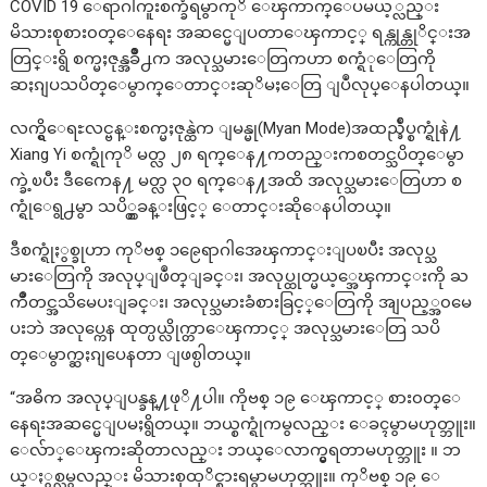
COVID 19 ေရာဂါကူးစက္ခံရမွာကုိ ေၾကာက္ေပမယ့္လည္း
မိသားစုစား၀တ္ေနေရး အဆင္မေျပတာေၾကာင့္ ရန္ကုန္တုိင္းအ
တြင္းရွိ စက္မႈဇုန္အခ်ိဳ႕က အလုပ္သမားေတြကဟာ စက္ရံုေတြကို
ဆႏၵျပသပိတ္ေမွာက္ေတာင္းဆုိမႈေတြ ျပဳလုပ္ေနပါတယ္။
လက္ရွိေရႊလင္ဗန္းစက္မႈဇုန္ထဲက ျမန္မု(Myan Mode)အထည္ခ်ဳပ္စက္ရုံနဲ႔
Xiang Yi စက္ရုံကုိ မတ္လ ၂၈ ရက္ေန႔ကတည္းကစတင္သပိတ္ေမွာ
က္ခဲ့ၿပီး ဒီကေေန႔ မတ္လ ၃၀ ရက္ေန႔အထိ အလုပ္သမားေတြဟာ စ
က္ရုံေရွ႕မွာ သပိ္တ္စခန္းဖြင့္ ေတာင္းဆိုေနပါတယ္။
ဒီစက္ရုံႏွစ္ခုဟာ ကုိဗစ္ ၁၉ေရာဂါအေၾကာင္းျပၿပီး အလုပ္သ
မားေတြကို အလုပ္ျဖဳတ္ျခင္း၊ အလုပ္ထုတ္မယ့္အေၾကာင္းကို ႀ
ကိဳတင္အသိမေပးျခင္း၊ အလုပ္သမားခံစားခြင့္ေတြကို အျပည့္အ၀မေ
ပးဘဲ အလုပ္ကေန ထုတ္ပယ္လိုက္တာေၾကာင့္ အလုပ္သမားေတြ သပိ
တ္ေမွာက္ဆႏၵျပေနတာ ျဖစ္ပါတယ္။
“အဓိက အလုပ္ျပန္ခန္႔ဖုိ႔ပါ။ ကိုဗစ္ ၁၉ ေၾကာင့္ စား၀တ္ေ
နေရးအဆင္မေျပမႈရွိတယ္။ ဘယ္စက္ရုံကမွလည္း ေခၚမွာမဟုတ္ဘူး။
ေလ်ာ္ေၾကးဆိုတာလည္း ဘယ္ေလာက္မွရတာမဟုတ္ဘူး ။ ဘ
ယ္ႏွစ္လမွလည္း မိသားစုထုိင္စားရမွာမဟုတ္ဘူး။ ကုိဗစ္ ၁၉ ေ