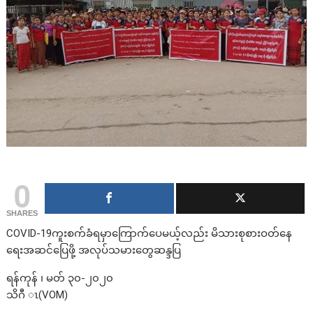
0
SHARES
COVID-19ကူးစက်ခံရမှာကြောက်ပေမယ့်လည်း မိသားစုစားဝတ်နေ
ရေးအဆင်ပြေဖို့ အလုပ်သမားတွေဆန္ဒပြ
ရန်ကုန် ၊ မတ် ၃၀-၂၀၂၀
သိဂီ ၤ(VOM)