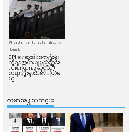
September 10, 2019
Editor
Htein Lin
BPI ​ေဆးဝါးစက္​႐ုံးမွဴး
ကိစၥအမ်ားျပည္​သူအ
က်ိဳးစီးပြားနဲ႔ဆိုင္​လို႔
တရား႐ုံးမွာဘဲေျပာမ
ယ္​
ကမာၻ႔သတင္း