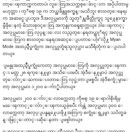
တာ့ေၾကာက္ၾကတာပဲ၊ လူေတြအသက္တစ္ေခ်ာင္းက အပိုပါတာမွ
မဟုတ္တာ ၊ ကုိဗစ္ ၁၉ က ဘယ္အခ်ိန္ကူစက္မွန္းမသိဘူး စား၀တ္ေနေရး
က အဆင္မေျပဘူး။ ဒီအလုပ္သမားကို သူတုိ႔ျဖဳတ္လိုက္ရင္ သူ႔ေနာက္မွာ
မွီခိုေနတဲ့ မိသားစု၀င္ေတြ အကုန္ဒုကၡေရာက္တယ္။ ဒါေၾကာင့္
အလုပ္သမားေတြ လုပ္ငန္းေလး လည္ပတ္ေနရတယ္ဆုိရင္ အလုပ္သ
မားေတြက စား၀တ္ေနေရးအဆင္ေျပတာေပါ့။”လို႔ Myan
Mode အထည္ခ်ဳပ္စက္ရုံက အလုပ္ထုတ္ခံရသူလုပ္သား မသီရိတုံက ေျပာပါ
တယ္။
ျမန္မုအထည္ခ်ဳပ္စက္ရုံကေတာ့ အလုပ္သမားေတြကို အလုပ္ထုတ္ေၾကာ
င္း မတ္လ ၂၈ ရက္ေန႔မွာ အသိေပးၿပီး အဲ့ဒီေန႔မွာပဲ အလုပ္ထု
တ္ေလ်ာ္ေႀကးေပးတာေတြ လုပ္ခဲ့တာျဖစ္ၿပီး အဲ့ဒီစက္ရံုမွာေ
တာ့ အလုပ္သမား ၁၂၀၀ ေက်ာ္ရွိပါတယ္။
အလုပ္သမား ၂၀၀ ေက်ာ္ေလာက္ကေတာ့ ကိုဗစ္ ၁၉ ေရာဂါစိုးရိမ္
မႈေၾကာင့္ေလ်ာ္ေၾကးယူခဲ့ၿပီး က်န္တဲ့ အလုပ္သမား ၃၀၀ ေ
လာက္ကေတာ့ အလုပ္ျပန္ခန္႔ေပးဖို႔အတြက္ စက္ရုံေရွ႕မွာ သပိတ္စခ
န္းဖြင့္ေတာင္းဆိုေနတာ ျဖစ္ပါတယ္။
ေရႊလင္ဗန္းစက္မႈဇုန္ေကာ္မတီဥကၠ႒ ဦးေအးေသာင္းကေတာ့