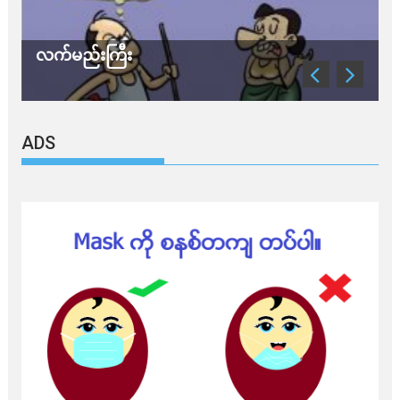
လက်မည်းကြီး
သတိ 
ADS