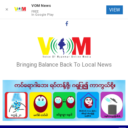
VOM News
✕
VIEW
FREE
In Google Play
Skip
to
content
Bringing Balance Back To Local News