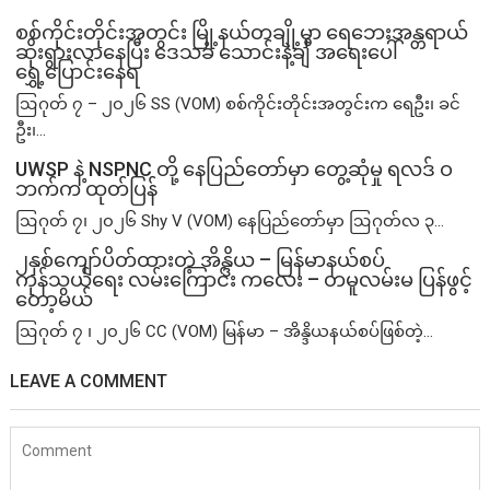
စစ်ကိုင်းတိုင်းအတွင်း မြို့နယ်တချို့မှာ ရေဘေးအန္တရာယ်
ဆိုးရွားလာနေပြီး ဒေသခံ သောင်းနဲ့ချီ အရေးပေါ်
ရွှေ့ပြောင်းနေရ
ဩဂုတ် ၇ – ၂၀၂၆ SS (VOM) စစ်ကိုင်းတိုင်းအတွင်းက ရေဦး၊ ခင်
ဦး၊...
UWSP နဲ့ NSPNC တို့ နေပြည်တော်မှာ တွေ့ဆုံမှု ရလဒ် ဝ
ဘက်က ထုတ်ပြန်
ဩဂုတ် ၇၊ ၂၀၂၆ Shy V (VOM) နေပြည်တော်မှာ ဩဂုတ်လ ၃...
၂နှစ်​ကျော်ပိတ်ထားတဲ့ အိန္ဒိယ – မြန်မာနယ်စပ်
ကုန်သွယ်ရေး လမ်းကြောင်း ကလေး – တမူလမ်းမ ပြန်ဖွင့်
တော့မယ်
ဩဂုတ် ၇ ၊ ၂၀၂၆ CC (VOM) မြန်မာ – အိန္ဒိယနယ်စပ်ဖြစ်တဲ့...
LEAVE A COMMENT