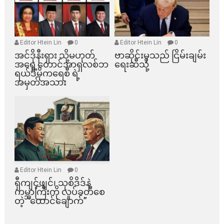
Editor Htein Lin
0
Editor Htein Lin
0
အင်ဒိုနီးရှား သို့မဟုတ်
ဗာဆိုင်းမှသည် ငြိမ်းချမ်း
အရှေ့တောင်အာရှလစ်ဘ
ရေးဆီသို့
ရယ်ဒီမိုကရေစီ ရဲ့
အမှတ်အသား
Editor Htein Lin
0
ရှီကျင့်ဖျင်၊ သုစိဒိဒ်နဲ့
ကမ္ဘာကြီးကို လှုပ်ခတ်စေ
တဲ့ “ထောင်ချောက်”