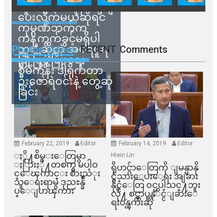
သူတွေက ဂရန်တွေချ
ပေးလိုက်မယ်ဆိုရင်
ကုမ္ပဏီဘက်က
ကန့်ကွက်ခွင့်မရှိပါ
ဘူး” ဆိုတဲ့ အမရပူရ
Photos Videos
RECENT
Comments
မြို့ပြဖွံ့ဖြိုးရေး
စီမံကိန်း ဒါရိုက်တာ
ဦးဇော်ရဲဝင်းနဲ့ တွေ့ဆုံ
ခြင်း
February 22, 2019
Editor
February 14, 2019
Editor
ႏို႔စိမ္းေတြမွာ
Htein Lin
ႏြားႏို႔တစက္မွ မပါဝ
ရိုဟင္ဂ်ာေတြကို ျမန္မာနို
င္ေၾကာင္း စားသံုး
င္ငံသားေပးေရး အျခား
သူေရးရာမွ ဒုညႊန္ခ်ဳ
နိုင္ငံေတြ ၀င္မပါသင္႔ဘူး
ပ္ေျပာၾကား
လို႔ စင္ကာပူနုိင္ငံျခားေ
ရး၀န္ၾကီးဆို