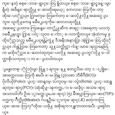
က္ေနတဲ့ စစ္ေဘးေရွာင္ေတြ ရွိတယ္။ စစ္ေဘးေရွာင္စခန္းမွာ
ရွိတဲ့ အခ်ိန္ေရာက္လို႔ ေဆးထိုးရမယ့္ ကေလးေတြကိုေတာ့
ထိုးေပးႏိုင္တယ္။ ႐ြာဖက္ေတြက်ေတာ့ ေဆးပို႔လို႔အဆင္မေျပ
ဘူး။ သူတို႔ကေန ၿမိဳ႕ေပၚကိုေဆးလာထုတ္ဖို႔
အဆင္မေျပတာ။ ကြၽန္ေတာ္တို႔ဆီက စာရင္းအရေတာ့ ပလက္
ဝၿမိဳ႕နယ္မွာ ႐ြာေပါင္း၃၀၀ ေက်ာ္ ေလာက္ရွိတယ္။ အဲ့ထဲကမွ ခု
ထိုးႏိုင္တာသည္ ၿမိဳ႕ေပၚရပ္ကြက္နဲ႔ ဒီအနီးအနား႐ြာ အဲ့႐ြာေတြ ထိုးႏို
င္တယ္။ က်န္တဲ့႐ြာေတြကေတာ့ သူ႔သက္ဆိုင္ရာ က်န္းမာေရးဌာနေတြ
က မထိုးႏိုင္တာ။ ေဆးလဲထုတ္ေပးလို႔ အဆင္မေျပဘူး”လို႔ ေဒါ
က္တာစိုးသက္ဝင္း က ေျပာပါတယ္။
ျမန္မာတစ္ႏိုင္ငံလုံးမွာ ဇြန္လ ၁ ရက္ေန႔ စတင္ၿပီးေတာ့ ၁ ႏွစ္ခြဲေ
အာက္ကေလးေတြကို ဧၿပီ၊ ေမ၊ ဇြန္ (၃)လစာ ဘီစီဂ်ီ(BCG)၊
ပိုလီယို(Polio)၊ ျပင္းထန္ဝမ္းပ်က္ဝမ္းေလွ်ာ(Rota)၊ ျပင္းထန္အ
ဆုတ္ေရာင္(PCV)၊ (ဆုံဆို႔၊ ၾကက္ညႇာ၊ ေမးခိုင္၊ အသဲေရာင္
အသားဝါဘီ၊ ဦးေႏွာက္အေျမႇးေရာင္) (၅) မ်ိဳးစပ္ကာကြယ္ေဆး(TDP)၊
ဝက္သက္-ဂ်ိဳက္သိုး(Mealse)၊ ဂ်ပန္ဦးေႏွာက္ေရာင္(JE) စတဲ့ကာကြ
ယ္ေဆးေတြကုိထိုးေပးဖို႔ အစိုးရကၫႊန္ၾကာထားၿပီး ျဖစ္ပါတ
ယ္။