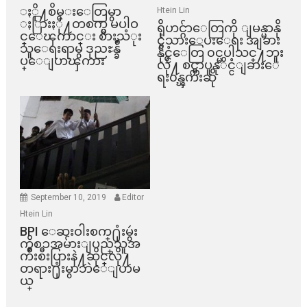
ႏို႔စိမ္းေတြမွာ
Htein Lin
ႏြားႏို႔တစက္မွ မပါဝ
ရိုဟင္ဂ်ာေတြကို ျမန္မာနို
င္ေၾကာင္း စားသံုး
င္ငံသားေပးေရး အျခား
သူေရးရာမွ ဒုညႊန္ခ်ဳ
နိုင္ငံေတြ ၀င္မပါသင္႔ဘူး
ပ္ေျပာၾကား
လို႔ စင္ကာပူနုိင္ငံျခားေ
ရး၀န္ၾကီးဆို
September 10, 2019
Editor
Htein Lin
BPI ​ေဆးဝါးစက္​႐ုံးမွဴး
ကိစၥအမ်ားျပည္​သူအ
က်ိဳးစီးပြားနဲ႔ဆိုင္​လို႔
တရား႐ုံးမွာဘဲေျပာမ
ယ္​