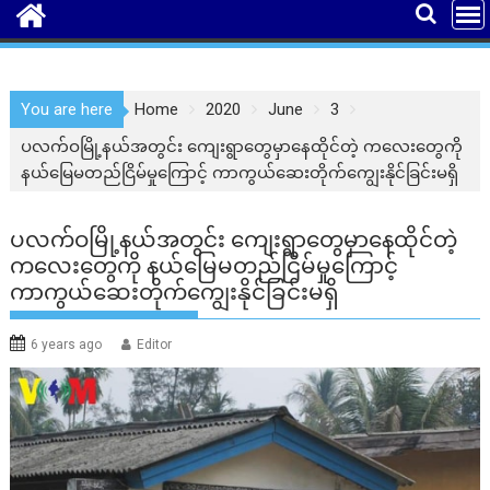
You are here
Home
2020
June
3
ပလက်ဝမြို့နယ်အတွင်း ကျေးရွာတွေမှာနေထိုင်တဲ့ ကလေးတွေကို
နယ်မြေမတည်ငြိမ်မှုကြောင့် ကာကွယ်ဆေးတိုက်ကျွေးနိုင်ခြင်းမရှိ
ပလက်ဝမြို့နယ်အတွင်း ကျေးရွာတွေမှာနေထိုင်တဲ့
ကလေးတွေကို နယ်မြေမတည်ငြိမ်မှုကြောင့်
ကာကွယ်ဆေးတိုက်ကျွေးနိုင်ခြင်းမရှိ
6 years ago
Editor