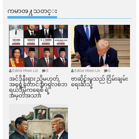
ကမာၻ႔သတင္း
Editor Htein Lin
0
Editor Htein Lin
0
အင်ဒိုနီးရှား သို့မဟုတ်
ဗာဆိုင်းမှသည် ငြိမ်းချမ်း
အရှေ့တောင်အာရှလစ်ဘ
ရေးဆီသို့
ရယ်ဒီမိုကရေစီ ရဲ့
အမှတ်အသား