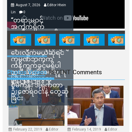
August 7, 2026
Editor Htein
Lin
0
“တရားမဝင်
အကွက်ရိုက်
ရောင်းချမှုတွေကို
သက်ဆိုင်ရာတာဝန်ရှိ
သူတွေက ဂရန်တွေချ
ပေးလိုက်မယ်ဆိုရင်
ကုမ္ပဏီဘက်က
ကန့်ကွက်ခွင့်မရှိပါ
ဘူး” ဆိုတဲ့ အမရပူရ
Photos Videos
RECENT
Comments
မြို့ပြဖွံ့ဖြိုးရေး
စီမံကိန်း ဒါရိုက်တာ
ဦးဇော်ရဲဝင်းနဲ့ တွေ့ဆုံ
ခြင်း
February 22, 2019
Editor
February 14, 2019
Editor