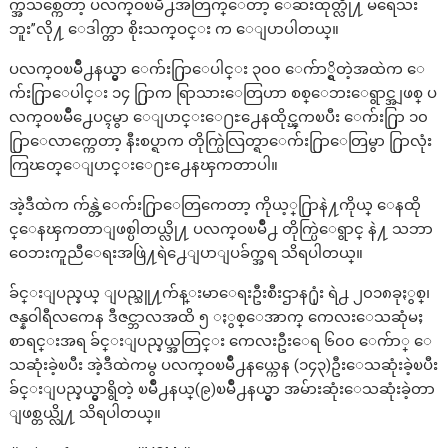
က္အသစ္ကေတာ့ ပလက္ဝၿမိဳ႕အတြက္ေတာ့ ေဆးထုတ္လို႔ မရေသး
ဘူး”လို႔ ေဒါက္တာ စိုးသက္ဝင္း က ေျပာပါတယ္။
ပလက္ဝၿမိဳ႕နယ္မွာ ေက်း႐ြာေပါင္း ၃၀၀ ေက်ာ္ရွိတဲ့အထဲက ေ
က်း႐ြာေပါင္း ၁၄ ႐ြာက ရြာသားေတြဟာ စစ္ေဘးေရွာင္အျဖစ္ ပ
လက္ဝၿမိဳ႕ေပၚမွာ ေျပာင္းေ႐ႊ႕ေနထိုင္ၾကၿပီး ေက်း႐ြာ ၁၀
႐ြာေလာက္ကေတာ့ နီးစပ္ရာက တိုက္ပြဲလြတ္ရာေက်း႐ြာေတြမွာ ႐ြာလုံး
ကြၽတ္ေျပာင္းေ႐ႊ႕ေနၾကတာပါ။
အဲ့ဒီထဲက က်န္တဲ့ေက်း႐ြာေတြကေတာ့ ကိုယ့္႐ြာနဲ႔ကိုယ္ ေနထို
င္ေနၾကတာျဖစ္ပါတယ္လို႔ ပလက္ဝၿမိဳ႕ တိုက္ပြဲေရွာင္ နဲ႔ သဘာ
ဝေဘးကူညီေရးအဖြဲ႔ရဲ႕ေျပာျပခ်က္အရ သိရပါတယ္။
ခ်င္းျပည္နယ္ ျပည္သူ႔က်န္းမာေရးဦးစီးဌာန႐ုံး ရဲ႕ ၂၀၁၈ခုႏွစ္၊
ဇန္နဝါရီလကေန ဒီဇင္ဘာလအထိ ၅ ႏွစ္ေအာက္ ကေလးေသဆုံမႈ
စာရင္းအရ ခ်င္းျပည္နယ္အတြင္း ကေလးဦးေရ ၆၀၀ ေက်ာ္ ေ
သဆုံးခဲ့ၿပီး အဲ့ဒီထဲကမွ ပလက္ဝၿမိဳ႕နယ္ကေန (၁၄၃)ဦးေသဆုံးခဲ့ၿပီး
ခ်င္းျပည္နယ္မွာရွိတဲ့ ၿမိဳ႕နယ္(၉)ၿမိဳ႕နယ္မွာ အမ်ားဆုံးေသဆုံးခဲ့တာ
ျဖစ္တယ္လို႔ သိရပါတယ္။