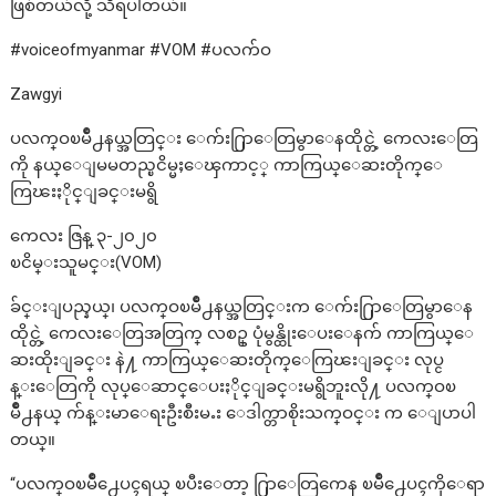
ဖြစ်တယ်လို့ သိရပါတယ်။
#voiceofmyanmar #VOM #ပလက်ဝ
Zawgyi
ပလက္ဝၿမိဳ႕နယ္အတြင္း ေက်း႐ြာေတြမွာေနထိုင္တဲ့ ကေလးေတြ
ကို နယ္ေျမမတည္ၿငိမ္မႈေၾကာင့္ ကာကြယ္ေဆးတိုက္ေ
ကြၽးႏိုင္ျခင္းမရွိ
ကေလး ဇြန္ ၃-၂၀၂၀
ၿငိမ္းသူမင္း(VOM)
ခ်င္းျပည္နယ္၊ ပလက္ဝၿမိဳ႕နယ္အတြင္းက ေက်း႐ြာေတြမွာေန
ထိုင္တဲ့ ကေလးေတြအတြက္ လစဥ္ ပုံမွန္ထိုးေပးေနက် ကာကြယ္ေ
ဆးထိုးျခင္း နဲ႔ ကာကြယ္ေဆးတိုက္ေကြၽးျခင္း လုပ္င
န္းေတြကို လုပ္ေဆာင္ေပးႏိုင္ျခင္းမရွိဘူးလို႔ ပလက္ဝၿ
မိဳ႕နယ္ က်န္းမာေရးဦးစီးမႉး ေဒါက္တာစိုးသက္ဝင္း က ေျပာပါ
တယ္။
“ပလက္ဝၿမိဳ႕ေပၚရယ္ ၿပီးေတာ့ ႐ြာေတြကေန ၿမိဳ႕ေပၚကိုေရာ