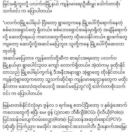
ခြင်းမရှိဘူးလို့ ပလက်ဝမြို့နယ် ကျန်းမာရေးဦးစီးမှူး ဒေါက်တာစိုး
သက်ဝင်း က ပြောပါတယ်။
“ပလက်ဝမြို့ပေါ်ရယ် ပြီးတော့ ရွာတွေကနေ မြို့ပေါ်ကိုရောက်နေတဲ့
စစ်ဘေးရှောင်တွေ ရှိတယ်။ စစ်ဘေးရှောင်စခန်းမှာရှိတဲ့ အချိန်ရောက်
လို့ ဆေးထိုးရမယ့် ကလေးတွေကိုတော့ ထိုးပေးနိုင်တယ်။ ရွာဖက်တွေ
ကျတော့ ဆေးပို့လို့အဆင်မပြေဘူး။ သူတို့ကနေ မြို့ပေါ်ကိုဆေးလာ
ထုတ်ဖို့
အဆင်မပြေတာ။ ကျွန်တော်တို့ဆီက စာရင်းအရတော့ ပလက်ဝ
မြို့နယ်မှာ ရွာပေါင်း၃၀၀ ကျော် လောက်ရှိတယ်။ အဲ့ထဲကမှ ခုထိုးနိုင်
တာသည် မြို့ပေါ်ရပ်ကွက်နဲ့ ဒီအနီးအနားရွာ အဲ့ရွာတွေ ထိုးနိုင်တယ်။
ကျန်တဲ့ရွာတွေကတော့ သူ့သက်ဆိုင်ရာ ကျန်းမာရေးဌာနတွေက မထိုး
နိုင်တာ။ ဆေးလဲထုတ်ပေးလို့ အဆင်မပြေဘူး”လို့ ဒေါက်တာစိုးသက်
ဝင်း က ပြောပါတယ်။
မြန်မာတစ်နိုင်ငံလုံးမှာ ဇွန်လ ၁ ရက်နေ့ စတင်ပြီးတော့ ၁ နှစ်ခွဲအောက်
ကလေးတွေကို ဧပြီ၊ မေ၊ ဇွန် (၃)လစာ ဘီစီဂျီ(BCG)၊ ပိုလီယို(Polio)၊
ပြင်းထန်ဝမ်းပျက်ဝမ်းလျှော(Rota)၊ ပြင်းထန်အဆုတ်ရောင်(PCV)၊
(ဆုံဆို့၊ ကြက်ညှာ၊ မေးခိုင်၊ အသဲရောင်အသားဝါဘီ၊ ဦးနှောက်အမြှေး