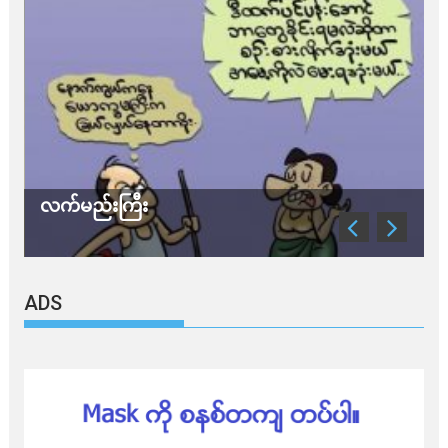
လက်မည်းကြီး
သ
ADS