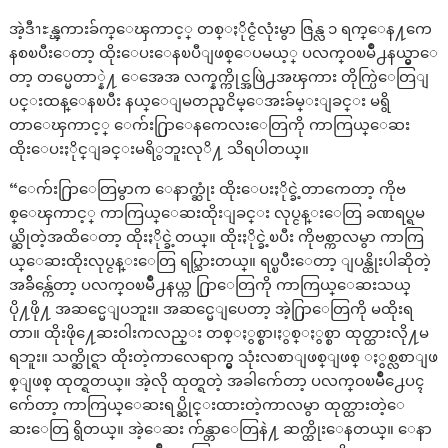
အဲ့ဒီၫႊန္ၾကားခ်က္ေၾကာင့္ တစ္ႏိုင္ငံလုံးမွာ ဇြန္လ ၁ ရက္ေန႔ကေ
နစၿပီးေတာ့ ထိုးေပးေနၿပီျဖစ္ေပမယ့္ ပလက္ဝၿမိဳ႕နယ္မွာေ
တာ့ တပ္မေတာ္နဲ႔ ေအေအ လက္နက္ကိုင္အဖြဲ႕အၾကား တိုက္ပြဲေတြျ
ပင္းထန္ေနၿပီး နယ္ေျမတည္ၿငိမ္ေအးခ်မ္းျခင္း မရွိ
တာေၾကာင့္ ေက်း႐ြာေနကေလးေတြကို ကာကြယ္ေဆး
ထိုးေပးႏိုင္ျခင္းမရိွဘူးလုိ႔ သိရပါတယ္။
“ေက်း႐ြာေတြမွာက ေနာက္ဆုံး ထိုးေပးႏိုင္ခဲ့တာကေတာ့ ကိုဗ
စ္ေၾကာင့္ ကာကြယ္ေဆးထိုးျခင္း လုပ္ငန္းေတြ ခဏရပ္ရမ
ယ္ဆိုတဲ့အထိေတာ့ ထိုးႏိုင္ခဲ့တယ္။ ထိုးႏိုင္ခဲ့ၿပီး ကိုဗစ္ကာလမွာ ကာကြ
ယ္ေဆးထိုးလုပ္ငန္းေတြ ရပ္သြားတယ္။ ရပ္ၿပီးေတာ့ ျပန္ထိုးပါဆိုတဲ့
အခ်ိန္က်ေတာ့ ပလက္ဝၿမိဳ႕နယ္က ႐ြာေတြကို ကာကြယ္ေဆးသယ္
ပို႔ဖို႔ အဆင္မေျပဘူး။ အဆင္မေျပေတာ့ အဲ့႐ြာေတြကို မထိုးရ
တာ။ ထိုးဖို႔ေဆးဝါးကလည္း တစ္ႏွစ္စာ၊ႏွစ္ႏွစ္စာ ထုတ္ထားလို႔မ
ရဘူး။ သက္ဆိုင္ရာ ထိုးတဲ့ကာလေရာက္မွ သုံးလစာျဖစ္ျဖစ္ ႏွစ္လစာျဖ
စ္ျဖစ္ ထုတ္ရတယ္။ အဲ့လို ထုတ္ရတဲ့ အခါက်ေတာ့ ပလက္ဝၿမိဳ႕ေပၚ
က်ေတာ့ ကာကြယ္ေဆးရပ္ဆိုင္းထားတဲ့ကာလမွာ ထုတ္ထားတဲ့ေ
ဆးေတြ ရွိတယ္။ အဲ့ေဆး က်န္တာေတြနဲ႔ ဆက္ထိုးေနတယ္။ ေနာ