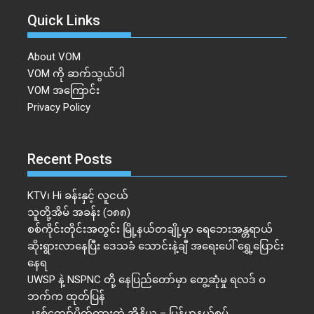
Quick Links
About VOM
VOM ကို ဆက်သွယ်ပါ
VOM အကြောင်း
Privacy Policy
Recent Posts
KTV၊ Hi ခန်းနှင့် လူငယ်
သူတို့အိမ် အခန်း (၁၈၈)
စစ်ကိုင်းတိုင်းအတွင်း မြို့နယ်တချို့မှာ ရေဘေးအန္တရာယ်
ဆိုးရွားလာနေပြီး ဒေသခံ သောင်းနဲ့ချီ အရေးပေါ် ရွှေ့ပြောင်း
နေရ
UWSP နဲ့ NSPNC တို့ နေပြည်တော်မှာ တွေ့ဆုံမှု ရလဒ် ဝ
ဘက်က ထုတ်ပြန်
၂နှစ်​ကျော်ပိတ်ထားတဲ့ အိန္ဒိယ – မြန်မာနယ်စပ်