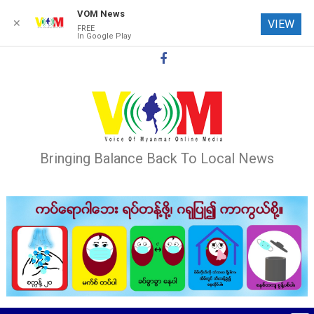
VOM News
✕
VIEW
FREE
In Google Play
Skip
to
content
Bringing Balance Back To Local News