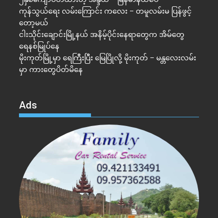
ကုန်သွယ်ရေး လမ်းကြောင်း ကလေး – တမူလမ်းမ ပြန်ဖွင့်
တော့မယ်
ငါးသိုင်းချောင်းမြို့နယ် အနိမ့်ပိုင်းနေရာတွေက အိမ်​တွေ
ရေနစ်မြုပ်နေ
မိုးကုတ်မြို့မှာ ရေကြီးပြီး မြေပြိုလို့ မိုးကုတ် – မန္တလေးလမ်း
မှာ ကားတွေပိတ်မိနေ
Ads