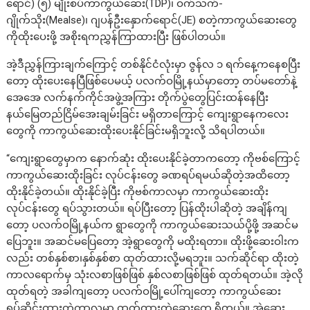
ရောင်) (၅) မျိုးစပ်ကာကွယ်ဆေး(TDP)၊ ဝက်သက်-
ဂျိုက်သိုး(Mealse)၊ ဂျပန်ဦးနှောက်ရောင်(JE) စတဲ့ကာကွယ်ဆေးတွေ
ကိုထိုးပေးဖို့ အစိုးရကညွှန်ကြာထားပြီး ဖြစ်ပါတယ်။
အဲ့ဒီညွှန်ကြားချက်ကြောင့် တစ်နိုင်ငံလုံးမှာ ဇွန်လ ၁ ရက်နေ့ကနေစပြီး
တော့ ထိုးပေးနေပြီဖြစ်ပေမယ့် ပလက်ဝမြို့နယ်မှာတော့ တပ်မတော်နဲ့
အေအေ လက်နက်ကိုင်အဖွဲ့အကြား တိုက်ပွဲတွေပြင်းထန်နေပြီး
နယ်မြေတည်ငြိမ်အေးချမ်းခြင်း မရှိတာကြောင့် ကျေးရွာနေကလေး
တွေကို ကာကွယ်ဆေးထိုးပေးနိုင်ခြင်းမရှိဘူးလို့ သိရပါတယ်။
“ကျေးရွာတွေမှာက နောက်ဆုံး ထိုးပေးနိုင်ခဲ့တာကတော့ ကိုဗစ်ကြောင့်
ကာကွယ်ဆေးထိုးခြင်း လုပ်ငန်းတွေ ခဏရပ်ရမယ်ဆိုတဲ့အထိတော့
ထိုးနိုင်ခဲ့တယ်။ ထိုးနိုင်ခဲ့ပြီး ကိုဗစ်ကာလမှာ ကာကွယ်ဆေးထိုး
လုပ်ငန်းတွေ ရပ်သွားတယ်။ ရပ်ပြီးတော့ ပြန်ထိုးပါဆိုတဲ့ အချိန်ကျ
တော့ ပလက်ဝမြို့နယ်က ရွာတွေကို ကာကွယ်ဆေးသယ်ပို့ဖို့ အဆင်မ
ပြေဘူး။ အဆင်မပြေတော့ အဲ့ရွာတွေကို မထိုးရတာ။ ထိုးဖို့ဆေးဝါးက
လည်း တစ်နှစ်စာ၊နှစ်နှစ်စာ ထုတ်ထားလို့မရဘူး။ သက်ဆိုင်ရာ ထိုးတဲ့
ကာလရောက်မှ သုံးလစာဖြစ်ဖြစ် နှစ်လစာဖြစ်ဖြစ် ထုတ်ရတယ်။ အဲ့လို
ထုတ်ရတဲ့ အခါကျတော့ ပလက်ဝမြို့ပေါ်ကျတော့ ကာကွယ်ဆေး
ရပ်ဆိုင်းထားတဲ့ကာလမှာ ထုတ်ထားတဲ့ဆေးတွေ ရှိတယ်။ အဲ့ဆေး