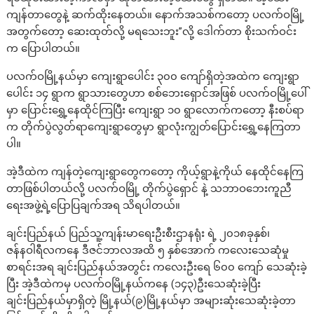
ကျန်တာတွေနဲ့ ဆက်ထိုးနေတယ်။ နောက်အသစ်ကတော့ ပလက်ဝမြို့
အတွက်တော့ ဆေးထုတ်လို့ မရသေးဘူး”လို့ ဒေါက်တာ စိုးသက်ဝင်း
က ပြောပါတယ်။
ပလက်ဝမြို့နယ်မှာ ကျေးရွာပေါင်း ၃၀၀ ကျော်ရှိတဲ့အထဲက ကျေးရွာ
ပေါင်း ၁၄ ရွာက ရွာသားတွေဟာ စစ်ဘေးရှောင်အဖြစ် ပလက်ဝမြို့ပေါ်
မှာ ပြောင်းရွှေ့နေထိုင်ကြပြီး ကျေးရွာ ၁၀ ရွာလောက်ကတော့ နီးစပ်ရာ
က တိုက်ပွဲလွတ်ရာကျေးရွာတွေမှာ ရွာလုံးကျွတ်ပြောင်းရွှေ့နေကြတာ
ပါ။
အဲ့ဒီထဲက ကျန်တဲ့ကျေးရွာတွေကတော့ ကိုယ့်ရွာနဲ့ကိုယ် နေထိုင်နေကြ
တာဖြစ်ပါတယ်လို့ ပလက်ဝမြို့ တိုက်ပွဲရှောင် နဲ့ သဘာဝဘေးကူညီ
ရေးအဖွဲ့ရဲ့ပြောပြချက်အရ သိရပါတယ်။
ချင်းပြည်နယ် ပြည်သူ့ကျန်းမာရေးဦးစီးဌာနရုံး ရဲ့ ၂၀၁၈ခုနှစ်၊
ဇန်နဝါရီလကနေ ဒီဇင်ဘာလအထိ ၅ နှစ်အောက် ကလေးသေဆုံမှု
စာရင်းအရ ချင်းပြည်နယ်အတွင်း ကလေးဦးရေ ၆၀၀ ကျော် သေဆုံးခဲ့
ပြီး အဲ့ဒီထဲကမှ ပလက်ဝမြို့နယ်ကနေ (၁၄၃)ဦးသေဆုံးခဲ့ပြီး
ချင်းပြည်နယ်မှာရှိတဲ့ မြို့နယ်(၉)မြို့နယ်မှာ အများဆုံးသေဆုံးခဲ့တာ