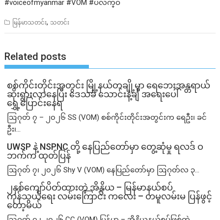
#voiceofmyanmar #VOM #ပလက္ဝ
,
မြန်မာသတင်း
သတင်း
Related posts
စစ်ကိုင်းတိုင်းအတွင်း မြို့နယ်တချို့မှာ ရေဘေးအန္တရာယ်
ဆိုးရွားလာနေပြီး ဒေသခံ သောင်းနဲ့ချီ အရေးပေါ်
ရွှေ့ပြောင်းနေရ
ဩဂုတ် ၇ – ၂၀၂၆ SS (VOM) စစ်ကိုင်းတိုင်းအတွင်းက ရေဦး၊ ခင်
ဦး၊...
UWSP နဲ့ NSPNC တို့ နေပြည်တော်မှာ တွေ့ဆုံမှု ရလဒ် ဝ
ဘက်က ထုတ်ပြန်
ဩဂုတ် ၇၊ ၂၀၂၆ Shy V (VOM) နေပြည်တော်မှာ ဩဂုတ်လ ၃...
၂နှစ်​ကျော်ပိတ်ထားတဲ့ အိန္ဒိယ – မြန်မာနယ်စပ်
ကုန်သွယ်ရေး လမ်းကြောင်း ကလေး – တမူလမ်းမ ပြန်ဖွင့်
တော့မယ်
ဩဂုတ် ၇ ၊ ၂၀၂၆ CC (VOM) မြန်မာ – အိန္ဒိယနယ်စပ်ဖြစ်တဲ့...