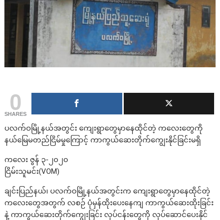
0
SHARES
ပလက်ဝမြို့နယ်အတွင်း ကျေးရွာတွေမှာနေထိုင်တဲ့ ကလေးတွေကို
နယ်မြေမတည်ငြိမ်မှုကြောင့် ကာကွယ်ဆေးတိုက်ကျွေးနိုင်ခြင်းမရှိ
ကလေး ဇွန် ၃-၂၀၂၀
ငြိမ်းသူမင်း(VOM)
ချင်းပြည်နယ်၊ ပလက်ဝမြို့နယ်အတွင်းက ကျေးရွာတွေမှာနေထိုင်တဲ့
ကလေးတွေအတွက် လစဉ် ပုံမှန်ထိုးပေးနေကျ ကာကွယ်ဆေးထိုးခြင်း
နဲ့ ကာကွယ်ဆေးတိုက်ကျွေးခြင်း လုပ်ငန်းတွေကို လုပ်ဆောင်ပေးနိုင်