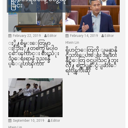
ခြင်း
February 22, 2019
Editor
February 14, 2019
Editor
ႏို႔စိမ္းေတြမွာ
Htein Lin
ႏြားႏို႔တစက္မွ မပါဝ
ရိုဟင္ဂ်ာေတြကို ျမန္မာနို
င္ေၾကာင္း စားသံုး
င္ငံသားေပးေရး အျခား
သူေရးရာမွ ဒုညႊန္ခ်ဳ
နိုင္ငံေတြ ၀င္မပါသင္႔ဘူး
ပ္ေျပာၾကား
လို႔ စင္ကာပူနုိင္ငံျခားေ
ရး၀န္ၾကီးဆို
September 10, 2019
Editor
Htein Lin