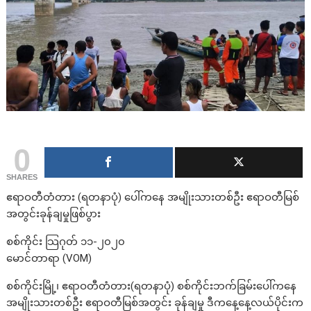
0
SHARES
ဧရာဝတီတံတား (ရတနာပုံ) ပေါ်ကနေ အမျိုးသားတစ်ဦး ဧရာဝတီမြစ်
အတွင်းခုန်ချမှုဖြစ်ပွား
စစ်ကိုင်း သြဂုတ် ၁၁-၂၀၂၀
မောင်တာရာ (VOM)
စစ်ကိုင်းမြို့၊ ဧရာဝတီတံတား(ရတနာပုံ) စစ်ကိုင်းဘက်ခြမ်းပေါ်ကနေ
အမျိုးသားတစ်ဦး ဧရာဝတီမြစ်အတွင်း ခုန်ချမှု ဒီကနေ့နေ့လယ်ပိုင်းက