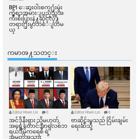
BPI ​ေဆးဝါးစက္​႐ုံးမွဴး
ကိစၥအမ်ားျပည္​သူအ
က်ိဳးစီးပြားနဲ႔ဆိုင္​လို႔
တရား႐ုံးမွာဘဲေျပာမ
ယ္​
ကမာၻ႔သတင္း
Editor Htein Lin
0
Editor Htein Lin
0
အင်ဒိုနီးရှား သို့မဟုတ်
ဗာဆိုင်းမှသည် ငြိမ်းချမ်း
အရှေ့တောင်အာရှလစ်ဘ
ရေးဆီသို့
ရယ်ဒီမိုကရေစီ ရဲ့
အမှတ်အသား