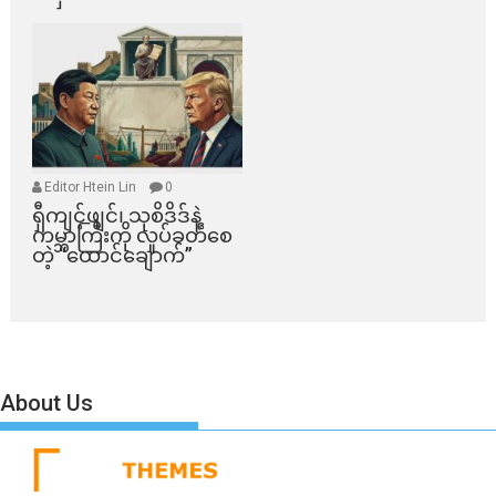
Editor Htein Lin
0
ရှီကျင့်ဖျင်၊ သုစိဒိဒ်နဲ့
ကမ္ဘာကြီးကို လှုပ်ခတ်စေ
တဲ့ “ထောင်ချောက်”
About Us