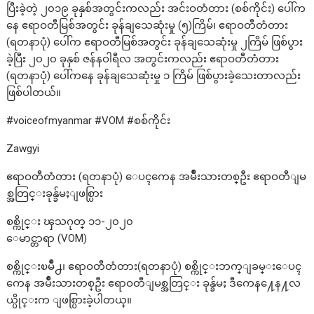
ပြီးခဲ့တဲ့ ၂၀၁၉ ခုနှစ်အတွင်းကလည်း အင်းဝတံတား (စစ်ကိုင်း) ပေါ်က
နေ ဧရာဝတီမြစ်အတွင်း ခုန်ချသေဆုံးမှု (၅)ကြိမ်၊ ဧရာဝတီတံတား
(ရတနာပုံ) ပေါ်က ဧရာဝတီမြစ်အတွင်း ခုန်ချသေဆုံးမှု ၂ကြိမ် ဖြစ်ပွား
ခဲ့ပြီး ၂၀၂၀ ခုနှစ် ဇန်နဝါရီလ အတွင်းကလည်း ဧရာဝတီတံတား
(ရတနာပုံ) ပေါ်ကနေ ခုန်ချသေဆုံးမှု ၁ ကြိမ် ဖြစ်ပွားခဲ့သေးတာလည်း
ဖြစ်ပါတယ်။
#voiceofmyanmar #VOM #စစ်ကိုင်း
Zawgyi
ဧရာဝတီတံတား (ရတနာပုံ) ေပၚကေန အမ်ိဳးသားတစ္ဦး ဧရာဝတီျမ
စ္အတြင္းခုန္ခ်မႈျဖစ္ပြား
စစ္ကိုင္း ၾသဂုတ္ ၁၁-၂၀၂၀
ေမာင္တာရာ (VOM)
စစ္ကိုင္းၿမိဳ႕၊ ဧရာဝတီတံတား(ရတနာပုံ) စစ္ကိုင္းဘက္ျခမ္းေပၚ
ကေန အမ်ိဳးသားတစ္ဦး ဧရာဝတီျမစ္အတြင္း ခုန္ခ်မႈ ဒီကေန႔ေန႔လ
ယ္ပိုင္းက ျဖစ္ပြားခဲ့ပါတယ္။