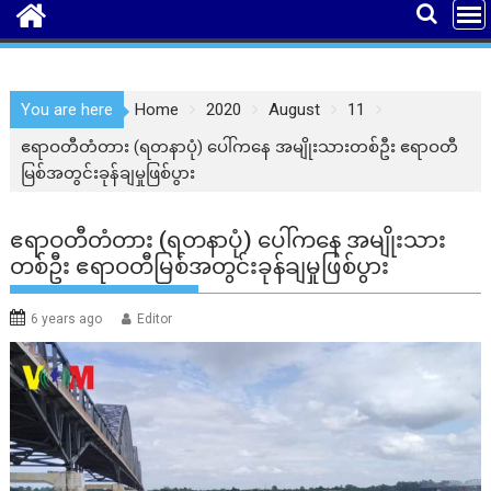
You are here
Home
2020
August
11
ဧရာဝတီတံတား (ရတနာပုံ) ပေါ်ကနေ အမျိုးသားတစ်ဦး ဧရာဝတီ
မြစ်အတွင်းခုန်ချမှုဖြစ်ပွား
ဧရာဝတီတံတား (ရတနာပုံ) ပေါ်ကနေ အမျိုးသား
တစ်ဦး ဧရာဝတီမြစ်အတွင်းခုန်ချမှုဖြစ်ပွား
6 years ago
Editor