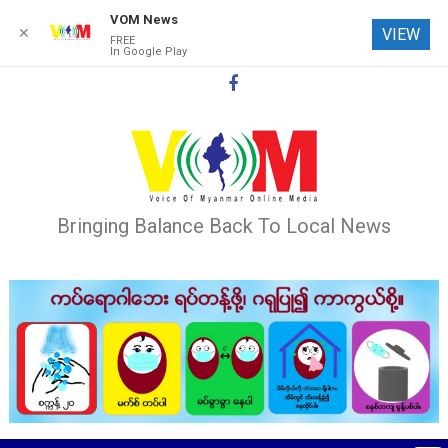
VOM News
✕
VIEW
FREE
In Google Play
Skip
to
content
Bringing Balance Back To Local News