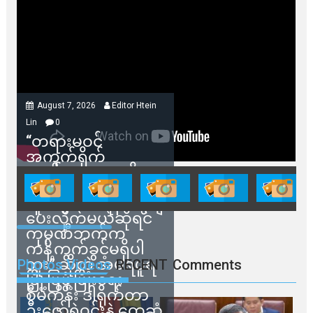
August 7, 2026
Editor Htein
Lin
0
“တရားမဝင်
အကွက်ရိုက်
ရောင်းချမှုတွေကို
သက်ဆိုင်ရာတာဝန်ရှိ
သူတွေက ဂရန်တွေချ
ပေးလိုက်မယ်ဆိုရင်
ကုမ္ပဏီဘက်က
ကန့်ကွက်ခွင့်မရှိပါ
ဘူး” ဆိုတဲ့ အမရပူရ
Photos Videos
RECENT
Comments
မြို့ပြဖွံ့ဖြိုးရေး
စီမံကိန်း ဒါရိုက်တာ
ဦးဇော်ရဲဝင်းနဲ့ တွေ့ဆုံ