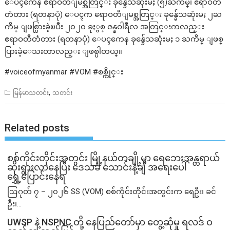
ေပၚကေန ဧရာဝတီျမစ္အတြင္း ခုန္ခ်ေသဆုံးမႈ (၅)ႀကိမ္၊ ဧရာဝတီ
တံတား (ရတနာပုံ) ေပၚက ဧရာဝတီျမစ္အတြင္း ခုန္ခ်ေသဆုံးမႈ ၂ႀ
ကိမ္ ျဖစ္ပြားခဲ့ၿပီး ၂၀၂၀ ခုႏွစ္ ဇန္နဝါရီလ အတြင္းကလည္း
ဧရာဝတီတံတား (ရတနာပုံ) ေပၚကေန ခုန္ခ်ေသဆုံးမႈ ၁ ႀကိမ္ ျဖစ္
ပြားခဲ့ေသးတာလည္း ျဖစ္ပါတယ္။
#voiceofmyanmar #VOM #စစ္ကိုင္း
,
မြန်မာသတင်း
သတင်း
Related posts
စစ်ကိုင်းတိုင်းအတွင်း မြို့နယ်တချို့မှာ ရေဘေးအန္တရာယ်
ဆိုးရွားလာနေပြီး ဒေသခံ သောင်းနဲ့ချီ အရေးပေါ်
ရွှေ့ပြောင်းနေရ
ဩဂုတ် ၇ – ၂၀၂၆ SS (VOM) စစ်ကိုင်းတိုင်းအတွင်းက ရေဦး၊ ခင်
ဦး၊...
UWSP နဲ့ NSPNC တို့ နေပြည်တော်မှာ တွေ့ဆုံမှု ရလဒ် ဝ