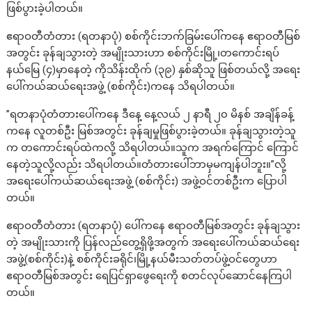
ဖြစ်ပွားခဲ့ပါတယ်။
ဧရာဝတီတံတား (ရတနာပုံ) စစ်ကိုင်းဘက်ခြမ်းပေါ်ကနေ ဧရာဝတီမြစ်
အတွင်း ခုန်ချသွားတဲ့ အမျိုးသားဟာ စစ်ကိုင်းမြို့၊တကောင်းရပ်
နယ်မြေ (၄)မှာနေတဲ့ ကိုသိန်းထိုက် (၃၉) နှစ်ဆိုသူ ဖြစ်တယ်လို့ အရေး
ပေါ်ကယ်ဆယ်ရေးအဖွဲ့ (စစ်ကိုင်း)ကနေ သိရပါတယ်။
”ရတနာပုံတံတားပေါ်ကနေ ဒီနေ့ နေ့လယ် ၂ နာရီ ၂၀ မိနစ် အချိန်ခန့်
ကနေ လူတစ်ဦး မြစ်အတွင်း ခုန်ချမှုဖြစ်ပွားခဲ့တယ်။ ခုန်ချသွားတဲ့သူ
က တကောင်းရပ်ထဲကလို့ သိရပါတယ်။သူက အရက်ကြောင် ကြောင်
နေတဲ့သူလို့လည်း သိရပါတယ်။တံတားပေါ်ဘာမှမကျန်ပါဘူး။”လို့
အရေးပေါ်ကယ်ဆယ်ရေးအဖွဲ့ (စစ်ကိုင်း) အဖွဲ့ဝင်တစ်ဦးက ပြောပါ
တယ်။
ဧရာဝတီတံတား (ရတနာပုံ) ပေါ်ကနေ ဧရာဝတီမြစ်အတွင်း ခုန်ချသွား
တဲ့ အမျိုးသားကို ပြန်လည်တွေ့ရှိဖို့အတွက် အရေးပေါ်ကယ်ဆယ်ရေး
အဖွဲ့(စစ်ကိုင်း)နဲ့ စစ်ကိုင်းခရိုင်၊မြို့နယ်မီးသတ်တပ်ဖွဲ့ဝင်တွေဟာ
ဧရာဝတီမြစ်အတွင်း ရေပြင်ရှာဖွေရေးကို စတင်လုပ်ဆောင်နေကြပါ
တယ်။