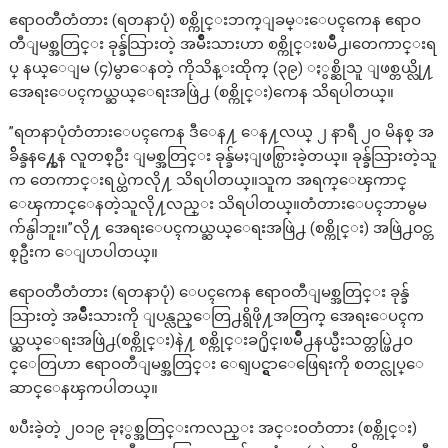
ဧရာဝတီတံတား (ရတနာပုံ) စစ္ကိုင္းဘက္ျခမ္းေပၚကေန ဧရာဝ
တီျမစ္အတြင္း ခုန္ခ်သြားတဲ့ အမ်ိဳးသားဟာ စစ္ကိုင္းၿမိဳ႕၊တေကာင္းရ
ပ္ နယ္ေျမ (၄)မွာေနတဲ့ ကိုသိန္းထိုက္ (၃၉) ႏွစ္ဆိုသူ ျဖစ္တယ္လို႔
အေရးေပၚကယ္ဆယ္ေရးအဖြဲ႕ (စစ္ကိုင္း)ကေန သိရပါတယ္။
”ရတနာပုံတံတားေပၚကေန ဒီေန႔ ေန႔လယ္ ၂ နာရီ ၂၀ မိနစ္ အ
ခ်ိန္ခန႔္ကေန လူတစ္ဦး ျမစ္အတြင္း ခုန္ခ်မႈျဖစ္ပြားခဲ့တယ္။ ခုန္ခ်သြားတဲ့သူ
က တေကာင္းရပ္ထဲကလို႔ သိရပါတယ္။သူက အရက္ေၾကာင္
ေၾကာင္ေနတဲ့သူလို႔လည္း သိရပါတယ္။တံတားေပၚဘာမွမ
က်န္ပါဘူး။”လို႔ အေရးေပၚကယ္ဆယ္ေရးအဖြဲ႕ (စစ္ကိုင္း) အဖြဲ႕ဝင္တ
စ္ဦးက ေျပာပါတယ္။
ဧရာဝတီတံတား (ရတနာပုံ) ေပၚကေန ဧရာဝတီျမစ္အတြင္း ခုန္ခ်
သြားတဲ့ အမ်ိဳးသားကို ျပန္လည္ေတြ႕ရွိဖို႔အတြက္ အေရးေပၚက
ယ္ဆယ္ေရးအဖြဲ႕(စစ္ကိုင္း)နဲ႔ စစ္ကိုင္းခ႐ိုင္၊ၿမိဳ႕နယ္မီးသတ္တပ္ဖြဲ႕ဝ
င္ေတြဟာ ဧရာဝတီျမစ္အတြင္း ေရျပင္ရွာေဖြေရးကို စတင္လုပ္ေ
ဆာင္ေနၾကပါတယ္။
ၿပီးခဲ့တဲ့ ၂၀၁၉ ခုႏွစ္အတြင္းကလည္း အင္းဝတံတား (စစ္ကိုင္း)