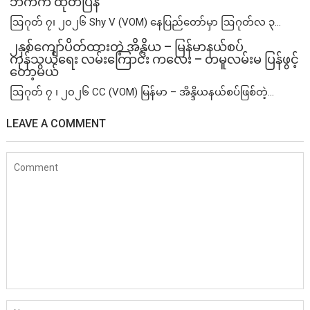
ဘက်က ထုတ်ပြန်
ဩဂုတ် ၇၊ ၂၀၂၆ Shy V (VOM) နေပြည်တော်မှာ ဩဂုတ်လ ၃...
၂နှစ်​ကျော်ပိတ်ထားတဲ့ အိန္ဒိယ – မြန်မာနယ်စပ်
ကုန်သွယ်ရေး လမ်းကြောင်း ကလေး – တမူလမ်းမ ပြန်ဖွင့်
တော့မယ်
ဩဂုတ် ၇ ၊ ၂၀၂၆ CC (VOM) မြန်မာ – အိန္ဒိယနယ်စပ်ဖြစ်တဲ့...
LEAVE A COMMENT