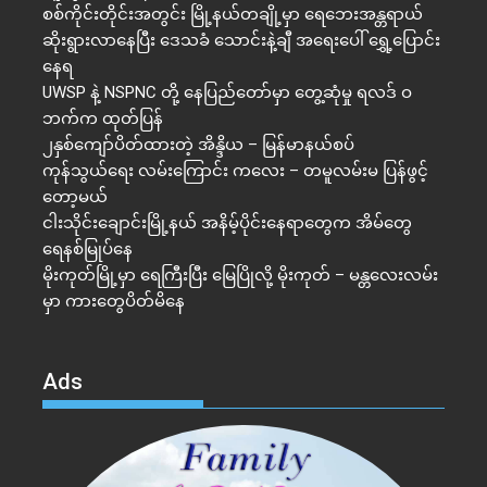
စစ်ကိုင်းတိုင်းအတွင်း မြို့နယ်တချို့မှာ ရေဘေးအန္တရာယ်
ဆိုးရွားလာနေပြီး ဒေသခံ သောင်းနဲ့ချီ အရေးပေါ် ရွှေ့ပြောင်း
နေရ
UWSP နဲ့ NSPNC တို့ နေပြည်တော်မှာ တွေ့ဆုံမှု ရလဒ် ဝ
ဘက်က ထုတ်ပြန်
၂နှစ်​ကျော်ပိတ်ထားတဲ့ အိန္ဒိယ – မြန်မာနယ်စပ်
ကုန်သွယ်ရေး လမ်းကြောင်း ကလေး – တမူလမ်းမ ပြန်ဖွင့်
တော့မယ်
ငါးသိုင်းချောင်းမြို့နယ် အနိမ့်ပိုင်းနေရာတွေက အိမ်​တွေ
ရေနစ်မြုပ်နေ
မိုးကုတ်မြို့မှာ ရေကြီးပြီး မြေပြိုလို့ မိုးကုတ် – မန္တလေးလမ်း
မှာ ကားတွေပိတ်မိနေ
Ads