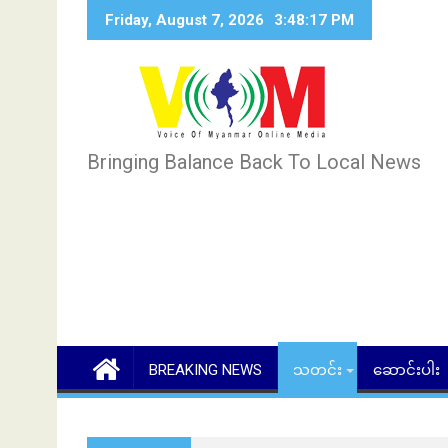
Skip
Friday, August 7, 2026
3:48:18 PM
to
content
Bringing Balance Back To Local News
BREAKING NEWS
သတင်း
ဆောင်းပါး