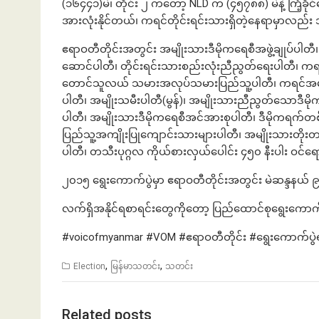
(၁၆၄၄၁)မဲ၊ တိုင်း ၂ ကတော့ NLD က (၄၅၇၈၈) မဲနဲ့ ကြံ့ခိုင်ရ
အားလုံးနိုင်တယ်၊ ကရင်တိုင်းရင်းသားရှိတဲ့နေရာမှာလည်း 
ဧရာဝတီတိုင်းအတွင်း အမျိုးသားဒီမိုကရေစီအဖွဲ့ချုပ်ပါတီ၊ ပ
ဆောင်ပါတီ၊ တိုင်းရင်းသားစည်းလုံးညီညွတ်ရေးပါတီ၊ ကရင်ပ
တောင်သူလယ် သမားအလုပ်သမားပြည်သူ့ပါတီ၊ ကရင်အမျိုးသ
ပါတီ၊ အမျိုးသမီးပါတီ(မွန်)၊ အမျိုးသားညီညွတ်သောဒီမိ
ပါတီ၊ အမျိုးသားဒီမိုကရေစီအင်အားစုပါတီ၊ ဒီမိုကရက်တစ်
ပြည်သူ့အကျိုးပြုကျောင်းသားများပါတီ၊ အမျိုးသားတိုးတ
ပါတီ၊ တသီးပုဂ္ဂလ ကိုယ်စားလှယ်ပေါင်း ၄၅၀ နီးပါး ဝင်ရ
၂၀၁၅ ရွေးကောက်ပွဲမှာ ဧရာဝတီတိုင်းအတွင်း မဲဆန္ဒနယ
လက်ရှိအနိုင်ရစာရင်းတွေကိုတော့ ပြည်ထောင်စုရွေးကော
#voicofmyanmar #VOM #ဧရာဝတီတိုင်း #ရွေးကောက်ပွ
,
,
Election
မြန်မာသတင်း
သတင်း
Related posts