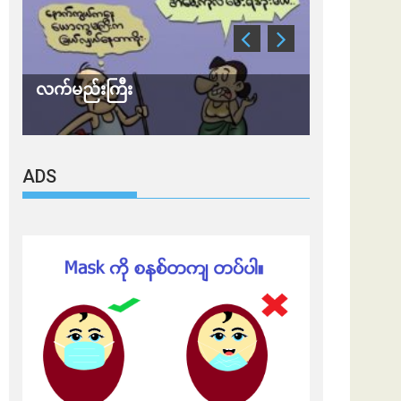
လက်မည်းကြီး
သတိ အိုမီခရ
ADS