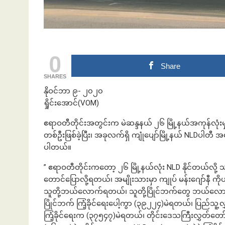
ဘဏ်နဲ့အကြွေး
0
Share
SHARES
နိုဝင်ဘာ ၉- ၂၀၂၀
ရှိုင်းအောင်(VOM)
ဧရာဝတီတိုင်းအတွင်းက မဲဆန္ဒနယ် ၂၆ မြို့နယ်အကုန်လုံးမှ
တစ်ဦးဖြစ်ခဲ့ပြီး၊ အခုလက်ရှိ ကျုံပျော်မြို့နယ် NLDပါတ
ပါတယ်။
” ဧရာဝတီတိုင်းကတော့ ၂၆ မြို့နယ်လုံး NLD နိုင်တယ်လို့
တောင်ပြောလို့ရတယ်၊ အမျိုးသားမှာ ကျုပ် မန်းဂျော်နီ ကိုယ
သူတို့ဘယ်လောက်ရတယ်၊ သူတို့ပြိုင်ဘက်တွေ ဘယ်လောက
ပြိုင်ဘက် ကြံ့ခိုင်ရေးပေါ့ကွာ (၃၉၂၂၄)မဲရတယ်၊ ပြည်
ကြံ့ခိုင်ရေးက (၃၇၅၄၇)မဲရတယ်၊ တိုင်းဒေသကြီးလွှတ်တေ