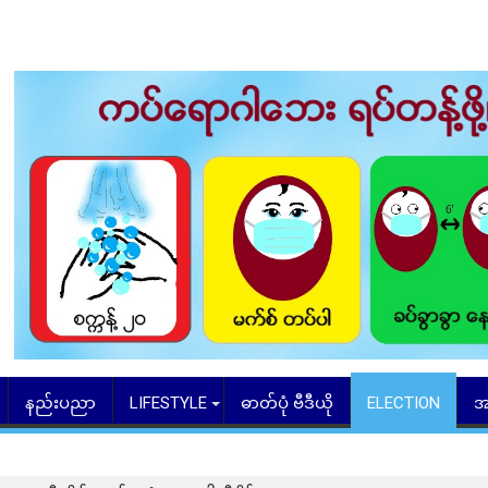
နည်းပညာ
LIFESTYLE
ဓာတ်ပုံ ဗီဒီယို
ELECTION
အ