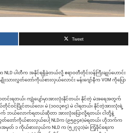
ဘာလျှော့မလဲ
Tweet
ာ NLD ပါတီက အနိုင်ရရှိခဲ့တယ်လို့ ဧရာဝတီတိုင်းဝန်ကြီးချုပ်ဟောင်း
ီ အမျိုးသားလွှတ်တော်ကိုယ်စားလှယ်လောင်း မန်းဂျော်နီက VOM ကိုပြော
 သတင်းရတယ်၊ ကျုံပျော်မှာအားလုံးနိုင်တယ်၊ နိုင်တဲ့ မဲအရေအတွက်
်တိုင်ဝင်ပြိုင်တယ်လေ၊ မဲ (၁၀၀၃၈၄) မဲ ငါရတယ်၊ နိုင်တဲ့အားလုံးရဲ့
် ဘယ်လောက်ရတယ်ဆိုတာ အားလုံးပြောလို့ရတယ်၊ ငါတို့နဲ့
သူ့လွှတ်တော်ကိုယ်စားလှယ်ပေါ့ NLDက (၉၅၉၄၈)မဲရတယ်၊ ဟိုဘက်က
ာ်အမှတ် ၁ ကိုယ်စားလှယ်က NLD က (၅၂၇၃၁)မဲ၊ ကြံ့ခိုင်ရေးက