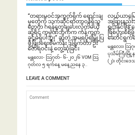
“တရားမဝင်အကွက်ရိုက် ရောင်းချ
လယ်ယာမြေကို 
မှုတွေကို သက်ဆိုင်ရာတာဝန်ရှိသူ
အခြားနည်းအသ
တွေက ဂရန်တွေချပေးလိုက်မယ်
ရှင်းနိုင်ဖို့န
ဆိုရင် ကုမ္ပဏီဘက်က ကန့်ကွက်
ဖြစ်ပွားစေဖိ
ခွင့်မရှိပါဘူး” ဆိုတဲ့ အမရပူရမြို့ပြ
ဆောင်ရွက်
ဖွံ့ဖြိုးရေးစီမံကိန်း ဒါရိုက်တာ ဦး
မန္တလေး၊ သြဂ
ဇော်ရဲဝင်းနဲ့ တွေ့ဆုံခြင်း
ပုသိမ်ကြီးမြိ
မန္တလေး- သြဂုတ်- ၆-၂၀၂၆ VOM သြ
(၂)၊ တိုင်းဒေ
ဂုတ်လ ၅ ရက်နေ့ မနေ့ညနေ ၃...
LEAVE A COMMENT