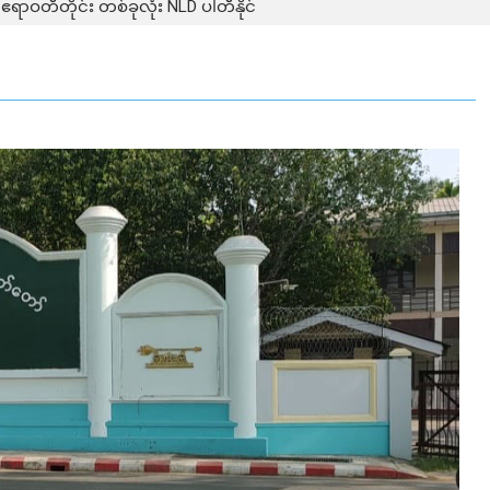
ဧရာဝတီတိုင်း တစ်ခုလုံး NLD ပါတီနိုင်