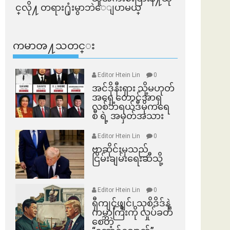
င္​လို႔ တရား႐ုံးမွာဘဲေျပာမယ္​
ကမာၻ႔သတင္း
Editor Htein Lin
0
အင်ဒိုနီးရှား သို့မဟုတ်
အရှေ့တောင်အာရှ
လစ်ဘရယ်ဒီမိုကရေ
စီ ရဲ့ အမှတ်အသား
Editor Htein Lin
0
ဗာဆိုင်းမှသည်
ငြိမ်းချမ်းရေးဆီသို့
Editor Htein Lin
0
ရှီကျင့်ဖျင်၊ သုစိဒိဒ်နဲ့
ကမ္ဘာကြီးကို လှုပ်ခတ်
စေတဲ့