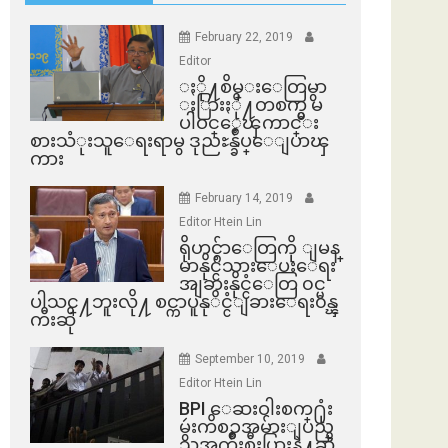
February 22, 2019
Editor
ႏို႔စိမ္းေတြမွာ
ႏြားႏို႔တစက္မွ မ
ပါဝင္ေၾကာင္း
စားသံုးသူေရးရာမွ ဒုညႊန္ခ်ဳပ္ေျပာၾ
ကား
February 14, 2019
Editor Htein Lin
ရိုဟင္ဂ်ာေတြကို ျမန္
မာနိုင္ငံသားေပးေရး
အျခားနိုင္ငံေတြ ၀င္မ
ပါသင္႔ဘူးလို႔ စင္ကာပူနုိင္ငံျခားေရး၀န္ၾ
ကီးဆို
September 10, 2019
Editor Htein Lin
BPI ​ေဆးဝါးစက္​႐ုံး
မွဴးကိစၥအမ်ားျပည္​
သူအက်ိဳးစီးပြားနဲ႔ဆို