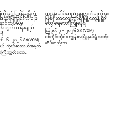
ခွင့်ပြုမိန့်မရှိဘဲ
သဖန်းဆိပ်ဆည် ရေလွှတ်ချလို့ မူး
ုံးပြုခြင်းကို ဖြေ
မြစ်ရိုးတလျှောက်ရှိ မြို့တွေနဲ့ ရွာ
ဲ့ နောင်ထပ်မံ မ
တွေ ရေဘေးကြုံနေရ
ု့အတွက် ထိန်းချုပ်
ဩဂုတ် ၇ – ၂၀၂၆ SS (VOM)
နေ
စစ်ကိုင်းတိုင်း၊ ကျွန်းလှမြို့နယ်ရှိ သဖန်း
ုတ်- ၆- ၂၀၂၆ SA(VOM)
ဆိပ်ဆည်ဟာ...
ု့နယ်၊ ကိုယ်စားလှယ်အမှတ်
သကြီးလွှတ်တော်...