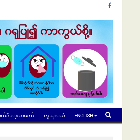
ယ်ဒီတာ့အာဘော်
လူထုအသံ
ENGLISH