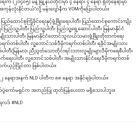
ေးက (၂၁၄၀၅) မဲနဲ့ မြို့နယ်တိုင်းမှာ ၄ နေရာ၊ ၄ နေရာ ရှိတဲ့နေရာမှာ
အကုန်လုံးနိုင်တယ်”လို့ မန်းဂျော်နီက VOMကိုပြောပါတယ်။
ြည်ထောင်စုကြံ့ခိုင်ရေးနှင့်ဖွံ့ဖြိုးရေးပါတီ၊ ပြည်ထောင်စုကောင်းကျိုး
ြည်သူ့ပါတီ၊ ပြည်သူ့ပါတီ၊ ပြည်သူ့ရှေ့ဆောင်ပါတီ၊ မြန်မာနိုင်ငံ
ားပါတီ၊ မြန်မာနိုင်ငံတောင်သူလယ်သမားဖွံ့ဖြိုးတိုးတက်ရေး
ုကရက်တစ်ပါတီ၊ လူ့ဘောင်သစ်ဒီမိုကရက်တစ်ပါတီ၊ ရခိုင်အမျိုးသား
ပါတီ(မြန်မာ)၊ ညီညွတ်သောတိုင်းရင်းသားလူမျိုးများဒီမိုကရေစီပါတီ၊
က်ရေးပါတီ၊ လူ့ဘောင်သစ်ပါတီ၊ အမျိုးသားနိုင်ငံရေးဒီမိုကရက်တစ်
ောက်ယှဉ်ပြိုင်တာ ဖြစ်ပါတယ်။
် ၉၂ နေရာအနက် NLD ပါတီက ၈၈ နေရာ အနိုင်ရခဲ့ပါတယ်။
က်ပွဲကော်မရှင်က အတည်ပြု ထုတ်ပြန်ပေးတာ မရှိသေးပါဘူး။
ဲရလဒ် #NLD