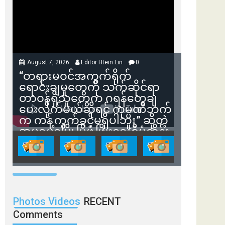
August 7, 2026
Editor Htein Lin
0
“တရားမဝင်အကွက်ရိုက်
ရောင်းချမှုတွေကို သက်ဆိုင်ရာ
တာဝန်ရှိသူတွေက ဂရန်တွေချ
ပေးလိုက်မယ်ဆိုရင် ကုမ္ပဏီဘက်
က ကန့်ကွက်ခွင့်မရှိပါဘူး” ဆိုတဲ့
အမရပူရမြို့ပြဖွံ့ဖြိုးရေးစီမံကိန်း
ဒါရိုက်တာ ဦးဇော်ရဲဝင်းနဲ့ တွေ့ဆုံ
ခြင်း
Photos Videos
RECENT
Comments