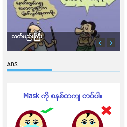
လက်မည်းကြီး
သ
ADS