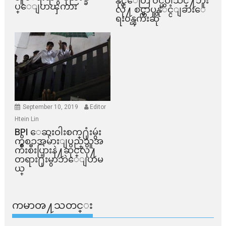
နိုင္ငံေတြ ၀င္မပါသင္႔ဘူး
ပ္ေျပာၾကား
လို႔ စင္ကာပူနုိင္ငံျခားေ
ရး၀န္ၾကီးဆို
September 10, 2019
Editor
Htein Lin
BPI ​ေဆးဝါးစက္​႐ုံးမွဴး
ကိစၥအမ်ားျပည္​သူအ
က်ိဳးစီးပြားနဲ႔ဆိုင္​လို႔
တရား႐ုံးမွာဘဲေျပာမ
ယ္​
ကမာၻ႔သတင္း