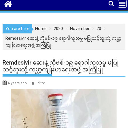
You are here
Home
2020
November
20
Remdesivir ဆေးနဲ့ ကိုဗစ်-၁၉ ရောဂါကုသမှု မပြုသင့်ဘူးလို့ ကမ္ဘာ့
ကျန်းမာရေးအဖွဲ့ အကြံပြု
Remdesivir ဆေးနဲ့ ကိုဗစ်-၁၉ ရောဂါကုသမှု မပြု
သင့်ဘူးလို့ ကမ္ဘာ့ကျန်းမာရေးအဖွဲ့ အကြံပြု
6 years ago
Editor