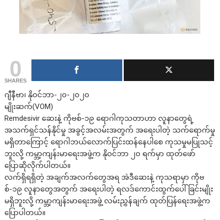
0
SHARES
ဂျီနီဗာ၊ နိုဝင်ဘာ-၂၀-၂၀၂၀
မျိုးဆက်(VOM)
Remdesivir ဆေးနဲ့ ကိုဗစ်-၁၉ ရောဂါကုသတာဟာ လူနာတွေရဲ့
အသက်ရှင်သန်နိုင်မှု အခွင့်အလမ်းအတွက် အရေးပါတဲ့ သက်ရောက်မှု
မရှိတာကြောင့် ရောဂါဘယ်လောက်ပြင်းထန်နေပါစေ ကုသမှုမပြုသင့်
ဘူးလို့ ကမ္ဘာ့ကျန်းမာရေးအဖွဲ့က နိုဝင်ဘာ ၂၀ ရက်မှာ ထုတ်ဖော်
ပြောဆိုလိုက်ပါတယ်။
လက်ရှိရရှိတဲ့ အချက်အလက်တွေအရ အဲဒီဆေးနဲ့ ကုသရာမှာ ကိုဗ
စ်-၁၉ လူနာတွေအတွက် အရေးပါတဲ့ ရလဒ်ကောင်းထွက်ပေါ်ခြင်းမျိုး
မရှိဘူးလို့ ကမ္ဘာ့ကျန်းမာရေးအဖွဲ့ လမ်းညွှန်ချက် ထုတ်ပြန်ရေးအဖွဲ့က
ပြောပါတယ်။