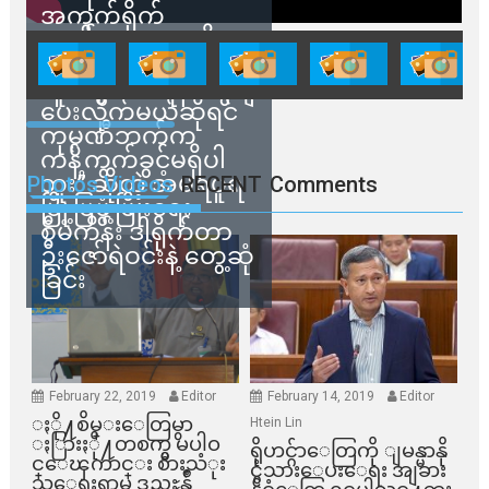
အကွက်ရိုက်
ရောင်းချမှုတွေကို
သက်ဆိုင်ရာတာဝန်ရှိ
သူတွေက ဂရန်တွေချ
ပေးလိုက်မယ်ဆိုရင်
ကုမ္ပဏီဘက်က
ကန့်ကွက်ခွင့်မရှိပါ
ဘူး” ဆိုတဲ့ အမရပူရ
Photos Videos
RECENT
Comments
မြို့ပြဖွံ့ဖြိုးရေး
စီမံကိန်း ဒါရိုက်တာ
ဦးဇော်ရဲဝင်းနဲ့ တွေ့ဆုံ
ခြင်း
February 22, 2019
Editor
February 14, 2019
Editor
ႏို႔စိမ္းေတြမွာ
Htein Lin
ႏြားႏို႔တစက္မွ မပါဝ
ရိုဟင္ဂ်ာေတြကို ျမန္မာနို
င္ေၾကာင္း စားသံုး
င္ငံသားေပးေရး အျခား
သူေရးရာမွ ဒုညႊန္ခ်ဳ