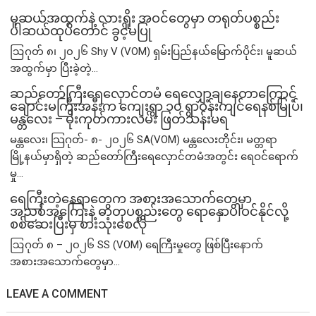
မူဆယ်အထွက်နဲ့ လားရှိုး အဝင်တွေမှာ တရုတ်ပစ္စည်း
ပါဆယ်ထုပ်တောင် ခွင့်မပြု
ဩဂုတ် ၈၊ ၂၀၂၆ Shy V (VOM) ရှမ်းပြည်နယ်မြောက်ပိုင်း၊ မူဆယ်
အထွက်မှာ ပြီးခဲ့တဲ့...
ဆည်တော်ကြီးရေလှောင်တမံ ရေလျှော့ချနေတာကြောင့်
ချောင်းမကြီးအနီးက ကျေးရွာ ၁၀ ရွာဝန်းကျင်ရေနစ်မြုပ်၊
မန္တလေး – မိုးကုတ်ကားလမ်း ဖြတ်သန်းမရ
မန္တလေး၊ သြဂုတ်- ၈- ၂၀၂၆ SA(VOM) မန္တလေးတိုင်း၊ မတ္တရာ
မြို့နယ်မှာရှိတဲ့ ဆည်တော်ကြီးရေလှောင်တမံအတွင်း ရေဝင်ရောက်
မှု...
ရေကြီးတဲ့​နေရာ​တွေက အစားအသောက်တွေမှာ
အညစ်အကြေးနဲ့ ဓာတုပစ္စည်းတွေ ရောနှောပါဝင်နိုင်လို့
စစ်ဆေးပြီးမှ စားသုံးစေလို
ဩဂုတ် ၈ – ၂၀၂၆ SS (VOM) ရေကြီးမှုတွေ ဖြစ်ပြီးနောက်
အစားအသောက်တွေမှာ...
LEAVE A COMMENT