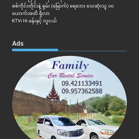
စစ်ကိုင်းတိုင်းနဲ့ ရှမ်း (မြောက်) ရေဘေး သေဆုံးသူ ၁၀
ယောက်အထိ ရှိလာ
KTV၊ Hi ခန်းနှင့် လူငယ်
Ads