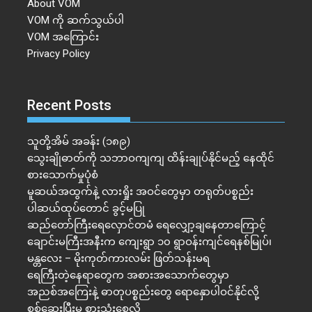
About VOM
VOM ကို ဆက်သွယ်ပါ
VOM အကြောင်း
Privacy Policy
Recent Posts
သူတို့အိမ် အခန်း (၁၈၉)
သွေးချိုဓာတ်ကို သဘာဝကျကျ ထိန်းချုပ်နိုင်မည့် နေထိုင်
စားသောက်မှုပုံစံ
မူဆယ်အထွက်နဲ့ လားရှိုး အဝင်တွေမှာ တရုတ်ပစ္စည်း
ပါဆယ်ထုပ်တောင် ခွင့်မပြု
ဆည်တော်ကြီးရေလှောင်တမံ ရေလျှော့ချနေတာကြောင့်
ချောင်းမကြီးအနီးက ကျေးရွာ ၁၀ ရွာဝန်းကျင်ရေနစ်မြုပ်၊
မန္တလေး – မိုးကုတ်ကားလမ်း ဖြတ်သန်းမရ
ရေကြီးတဲ့​နေရာ​တွေက အစားအသောက်တွေမှာ
အညစ်အကြေးနဲ့ ဓာတုပစ္စည်းတွေ ရောနှောပါဝင်နိုင်လို့
စစ်ဆေးပြီးမှ စားသုံးစေလို