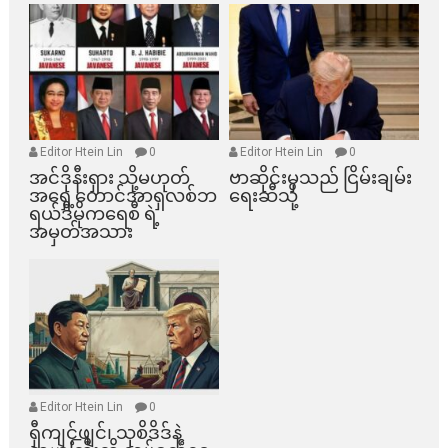
Editor Htein Lin
0
Editor Htein Lin
0
အင်ဒိုနီးရှား သို့မဟုတ်
ဗာဆိုင်းမှသည် ငြိမ်းချမ်း
အရှေ့တောင်အာရှလစ်ဘ
ရေးဆီသို့
ရယ်ဒီမိုကရေစီ ရဲ့
အမှတ်အသား
Editor Htein Lin
0
ရှီကျင့်ဖျင်၊ သုစိဒိဒ်နဲ့