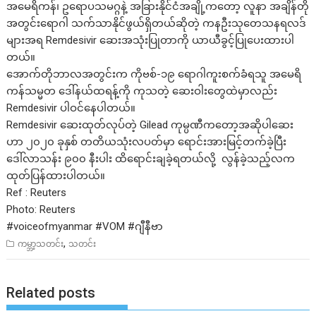
အမေရိကန်၊ ဥရောပသမဂ္ဂနဲ့ အခြားနိုင်ငံအချို့ကတော့ လူနာ အချိန်တို
အတွင်းရောဂါ သက်သာနိုင်ဖွယ်ရှိတယ်ဆိုတဲ့ ကနဦးသုတေသနရလဒ်
များအရ Remdesivir ဆေးအသုံးပြုတာကို ယာယီခွင့်ပြုပေးထားပါ
တယ်။
အောက်တိုဘာလအတွင်းက ကိုဗစ်-၁၉ ရောဂါကူးစက်ခံရသူ အမေရိ
ကန်သမ္မတ ဒေါ်နယ်ထရန့်ကို ကုသတဲ့ ဆေးဝါးတွေထဲမှာလည်း
Remdesivir ပါဝင်နေပါတယ်။
Remdesivir ဆေးထုတ်လုပ်တဲ့ Gilead ကုမ္ပဏီကတော့အဆိုပါဆေး
ဟာ ၂၀၂၀ ခုနှစ် တတိယသုံးလပတ်မှာ ရောင်းအားမြင့်တက်ခဲ့ပြီး
ဒေါ်လာသန်း ၉၀၀ နီးပါး ထိရောင်းချခဲ့ရတယ်လို့ လွန်ခဲ့သည့်လက
ထုတ်ပြန်ထားပါတယ်။
Ref : Reuters
Photo: Reuters
#voiceofmyanmar #VOM #ဂျီနီဗာ
,
ကမ္ဘာ့သတင်း
သတင်း
Related posts