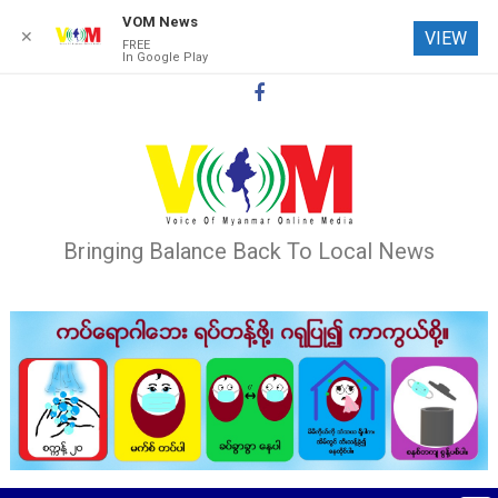
VOM News
✕
VIEW
FREE
In Google Play
Skip
to
content
Bringing Balance Back To Local News