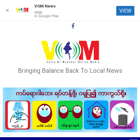
VOM News
✕
VIEW
FREE
In Google Play
Skip
to
content
Bringing Balance Back To Local News