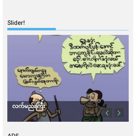
Slider!
သတိ အိုမီခရွန်တဲ့
ADS