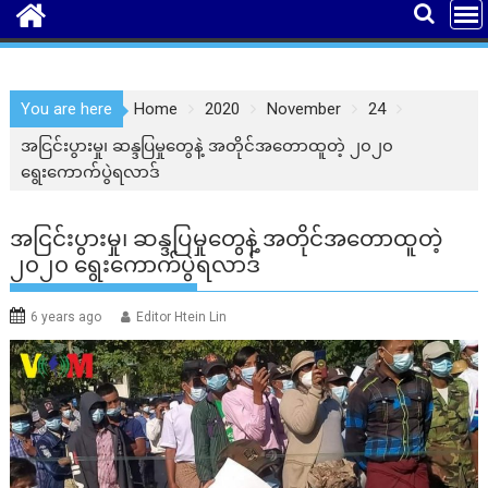
You are here
Home
2020
November
24
အငြင်းပွားမှု၊ ဆန္ဒပြမှုတွေနဲ့ အတိုင်အတောထူတဲ့ ၂၀၂၀
ရွေးကောက်ပွဲရလာဒ်
အငြင်းပွားမှု၊ ဆန္ဒပြမှုတွေနဲ့ အတိုင်အတောထူတဲ့
၂၀၂၀ ရွေးကောက်ပွဲရလာဒ်
6 years ago
Editor Htein Lin