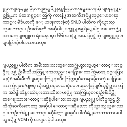
ရွမ္းျပည္နယ္က မိုင္းျဖတ္ၿမိဳ႕နယ္အတြင္းလႈပ္ရွားေနတဲ့ ျပည္သူ႔စ
စ္အဖြဲ႕က မဲဆႏၵရွင္ေတြကို ကားနဲ႔အႀကိဳအပို႔လုပ္ေပးေၾ
ကာင္း မီဒီယာကို ေျပာၾကားခဲ့တဲ့ SNLD ပါတီက ကိုယ္စားလွ
ယ္ေလာင္း ဦးက်ေဖ့ကို အဆိုပါျပည္သူ႔စစ္အဖြဲ႕ေခါင္းေဆာင္ရဲ႕
သားမက္ျဖစ္သူက ရဲစခန္းမွာ ၆၆(ဃ)နဲ႔ အမႉဖြင့္ခဲ့တဲ့ ျဖစ္စဥ္လည္း
ျဖစ္ပြားခဲ့ပါေသးတယ္။
ျပည္သူ႔ပါတီက အမ်ိဳးသားလႊတ္ေတာ္ကိုယ္စားလွယ္ေလာင္းတစ္
ဦးျဖစ္တဲ့ ဦးမ်ိဳးသီဟထြန္းကလည္း ေ႐ြးေကာက္ပြဲမွာအျငင္းပြား
မႈပုံစံအမ်ိဳးမ်ိဳးကိုျမင္ေတြ႕ရၿပီး လြတ္လပ္ၿပီးတရားမွ်တတဲ့ ေ႐ြးေ
ကာက္ပြဲျဖစ္/မျဖစ္ လိုအပ္တဲ့စစ္ေဆးစုံစမ္းမႈေတြျပဳလုပ္ဖို႔အတြ
က္ အခ်ိန္မွီ ထိန္းသိမ္းတားဆီးေပးဖို႔ ကာကြယ္ေရးဦးစီးခ်ဳပ္ကို
စာေရးသားေတာင္းဆိုခဲ့ပါေသးတယ္။ ျပည္သူ႔ပါတီဥကၠဌ ဦး
ကိုကိုႀကီးကေတာ့ အဆိုပါ ေတာင္းဆိုမႈဟာ ကိုယ္စားလွယ္ေလာ
င္းတဦးထဲရဲ႕ ေတာင္းဆိုခ်က္သာျဖစ္ၿပီး ပါတီရဲ႕သေဘာထားမပါ
ဘူးလို႔ VOM ကို ေျပာခဲ့ပါတယ္။