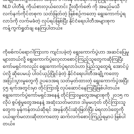
NLD ပါတီရဲ့ ကိုယ်စားလှယ်လောင်း ဦးထိုက်ဇော် ကို အမည်မသိ
လက်နက်ကိုင်တစုက သတ်ဖြတ်တဲ့ ဖြစ်စဉ်ကတော့ ရွေးကောက်ပွဲရ
လာဒ်ကို လက်မခံတဲ့ လုပ်ရပ်ဖြစ်ပြီး နိုင်ငံရေးပါတီအများစုက
ကန့်ကွက်ရှုတ်ချ နေကြပါတယ်။
ကိုဗစ်ကပ်ရောဂါကြားက ကျင်းပခဲ့တဲ့ ရွေးကောက်ပွဲဟာ အဆင်ပြေမှု
များတယ်လို့ ရွေးကောက်ပွဲလေ့လာစောင့်ကြည့်သူတွေကဆိုကြပြီး
ကော်မရှင်ကလည်း ရွေးကောက်ပွဲရလာဒ်ဟာ ပြည်သူတွေရဲ့ အောင်ပွဲ
ပဲလို့ ဆိုပေမယ့် ပါဝင်ယှဉ်ပြိုင်ခဲ့တဲ့ နိုင်ငံရေးပါတီအချို့ကတော့
အငြင်းပွားမှုတွေကို ဥပဒေအရ သတ်မှတ်ထားတဲ့ ရွေးကောက်ပွဲအပြီး
၄၅ ရက်အတွင်းမှာ တိုင်ကြားဖို့ လုပ်ဆောင်နေကြပြီဖြစ်ပါတယ်။
ရွေးကောက်ပွဲကော်မရှင်အနေနဲ့ တိုင်ကြားမှုတွေအများစုကို ၂၀၁၅ က
လိုပဲ စွပ်စွဲမှုတွေအနေနဲ့ အဆုံးသတ်မလား၊ ဒါမှမဟုတ် တိုင်ကြားသူ
တွေက မှန်ကန်တယ်ဆိုရင် အမှန်တိုင်းဆုံးဖြတ်ပြီး မဲရလာဒ်တွေကို
ပယ်ဖျက်မလားဆိုတာကတော့ ဆက်လက်စောင့်ကြည့်ရမှာပဲ ဖြစ်ပါ
တယ်။