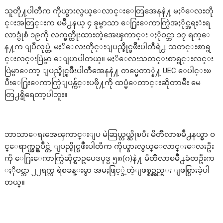
သူတို႔ပါတီက ကိုယ္စားလွယ္ေလာင္းေတြအေနနဲ႔ မႏၲေလးတို
င္းအတြင္းက ၿမိဳ႕နယ္ ၄ ခုမွာသာ ေ႐ြးေကာက္ပြဲအႏိုင္အရႈံးရ
လာဒ္ပုံစံ ၁၉ကို လက္မွတ္ထိုးထားတဲ့အေၾကာင္း ႏိုဝင္ဘာ ၁၇ ရက္ေ
န႔က ျပဳလုပ္တဲ့ မႏၲေလးတိုင္းျပည္ခိုင္ၿဖိဳးပါတီရဲ႕ သတင္းစာရွ
င္းလင္းပြဲမွာ ေျပာပါတယ္။ မႏၲေလးသတင္းစာရွင္းလင္း
ပြဲမွာေတာ့ ျပည္ခိုင္ၿဖိဳးပါတီအေနနဲ႔ တပ္မေတာ္နဲ႔ UEC ေပါင္းၿ
ပီးေ႐ြးေကာက္ပြဲျပန္က်င္းပဖို႔ကို ထပ္မံေတာင္းဆိုတာမ်ိဳး မေ
တြ႕ရွိရေတာ့ပါဘူး။
ဘာသာေရးအေၾကာင္းျပ မဲဆြယ္တယ္ဆိုၿပီး မိတၳီလာၿမိဳ႕နယ္မွာ ဝ
င္ေရာက္ယွဥ္ၿပိဳင္တဲ့ ျပည္ခိုင္ၿဖိဳးပါတီက ကိုယ္စားလွယ္ေလာင္းေလးဦး
ကို ေ႐ြးေကာက္ပြဲဆိုင္ရာဥပေဒပုဒ္မ ၅၈(ဂ)နဲ႔ မိတၳီလာၿမိဳ႕ခံတဦးက
ႏိုဝင္ဘာ ၂၂ရက္က ရဲစခန္းမွာ အမႈဖြင့္ခဲ့တဲ့ျဖစ္စဥ္လည္း ျဖစ္ပြားခဲ့ပါ
တယ္။