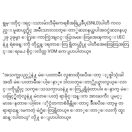
ရွမ္းတိုင္းရင္းသားမ်ားဒီမိုကေရစီအဖြဲ႕ခ်ဳပ္(SNLD)ပါတီ ကလ
ည္း မူဆယ္ခ႐ိုင္ အမ်ိဳးသားလႊတ္ေတာ္မဲဆႏၵနယ္အပါအဝင္မဲဆႏၵနယ္
၂ခု ၃ခုမွာ ေ႐ြးေကာက္ပြဲအျငင္းပြားမႈေတြအေၾကာင္း UEC
နဲ႔ ရဲစခန္းကို တိုင္တန္းရတာေတြ ရွိတယ္လို႔ ပါတီအေထြေထြအတြ
င္းေရးမႉး စိုင္းလိတ္က VOM ကေျပာပါတယ္။
“အသက္မျပည့္ဘဲနဲ႔ မဲေပးတာမ်ိဳး လူစားထိုးၿပီးေတာ့ ႏွစ္ခါသုံးခါ
အထိ မဲေပးတာမ်ိဳးေပါ့ေနာ္။ ဒါလႊတ္ေတာ္ကိုယ္စားလွယ္ေလာ
င္းကိုယ္တိုင္ သက္ေသသကၠာယနဲ႔ ေတြ႕ရွိခဲ့တာပါ။ ေနာက္ မဲေ
ပးခြင့္ရွိတဲ့လူနဲ႔ မဲလာေပးတဲ့ ရာခိုင္ႏႈန္းက အားႀကီး ျမင့္
မားေနတာေပါ့ဗ်ာ။ ႏိုင္ငံတကာစံခ်ိန္ကိုေတာင္ ခ်ိဳးၿပီးေတာ့မွ တ
ရာရာႏႈန္းမကတဲ့ မဲ႐ုံေတြရွိတယ္။ ေတာ္ေတာ္ေလးကို ထူး
ဆန္းပါတယ္” လို႔ ေျပာပါတယ္။