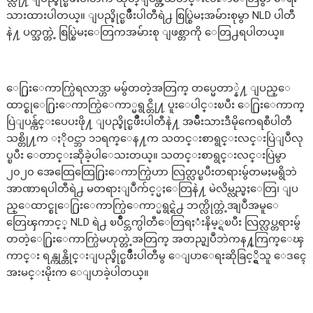
သားထားပါတယ္။ ျပည္ခိုင္ၿဖိဳးပါတီရဲ႕ စြပ္စြဲမႈအမ်ားစုမွာ NLD ပါတီ
နဲ႔ ပတ္သက္တဲ့ စြပ္စြဲမႈေတြကအမ်ားစု ျဖစ္တာကို ေတြ႕ရပါတယ္။
ေ႐ြးေကာက္ပြဲရလာဒ္ဟာ မမွ်တတဲ့အတြက္ တပ္မေတာ္နဲ႔ ျပည္ေ
ထာင္စုေ႐ြးေကာက္ပြဲေကာ္မရွင္တို႔ ပူးေပါင္းၿပီး ေ႐ြးေကာက္
ပြဲျပန္က်င္းပေပးဖို႔ ျပည္ခိုင္ၿဖိဳးပါတီနဲ႔ အမ်ိဳးသားဒီမိုကေရစီပါတီ
သစ္တို႔က ႏိုဝင္ဘာ ၁၁ရက္ေန႔က သတင္းစာရွင္းလင္းပြဲျပဳလု
ပ္ၿပီး ေတာင္းဆိုခဲ့ပါေသးတယ္။ သတင္းစာရွင္းလင္းပြဲမွာ
၂၀၂၀ အေထြေထြေ႐ြးေကာက္ပြဲဟာ လြတ္လပ္ၿပီးတရားမွ်တမႈမရွိဘဲ
အာဏာရပါတီရဲ႕ မတရားျပဳက်င့္မႈေတြနဲ႔ မဲလိမ္လည္မႈေတြ၊ ျပ
ည္ေထာင္စုေ႐ြးေကာက္ပြဲေကာ္မရွင္ရဲ႕ ဘက္လိုက္တဲ့အျပဳအမူေ
တြေၾကာင့္ NLD ရဲ႕ ၿပိဳင္ဘက္ပါတီေတြရႈံးနိမ့္ရၿပီး လြတ္လပ္တရားမွ်
တတဲ့ေ႐ြးေကာက္ပြဲမဟုတ္တဲ့အတြက္ အတည္မျပဳဘဲကန႔္ကြက္ေၾ
ကာင္း ရန္ကုန္တိုင္းျပည္ခိုင္ၿဖိဳးပါတီမွ ေျပာေရးဆိုခြင့္ရွိသူ ေဒၚေ
အးမင္းမိုးက ေျပာခဲ့ပါတယ္။