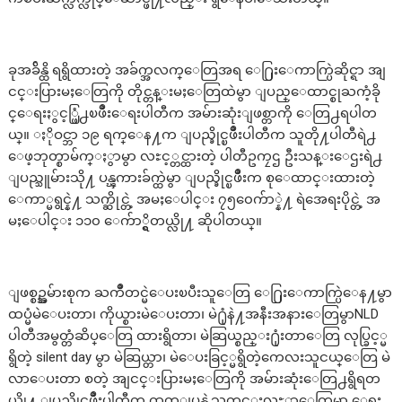
ခုအခ်ိန္ထိ ရရွိထားတဲ့ အခ်က္အလက္ေတြအရ ေ႐ြးေကာက္ပြဲဆိုင္ရာ အျ
ငင္းပြားမႈေတြကို တိုင္တန္းမႈေတြထဲမွာ ျပည္ေထာင္စုႀကံ့ခို
င္ေရးႏွင့္ဖြံ႕ၿဖိဳးေရးပါတီက အမ်ားဆုံးျဖစ္တာကို ေတြ႕ရပါတ
ယ္။ ႏိုဝင္ဘာ ၁၉ ရက္ေန႔က ျပည္ခိုင္ၿဖိဳးပါတီက သူတို႔ပါတီရဲ႕
ေဖ့ဘုတ္စာမ်က္ႏွာမွာ လႊင့္တင္ထားတဲ့ ပါတီဥကၠဌ ဦးသန္းေဌးရဲ႕
ျပည္သူမ်ားသို႔ ပန္ၾကားခ်က္ထဲမွာ ျပည္ခိုင္ၿဖိဳးက စုေထာင္းထားတဲ့
ေကာ္မရွင္နဲ႔ သက္ဆိုင္တဲ့ အမႈေပါင္း ၇၅၀ေက်ာ္နဲ႔ ရဲအေရးပိုင္တဲ့ အ
မႈေပါင္း ၁၁၀ ေက်ာ္ရွိတယ္လို႔ ဆိုပါတယ္။
ျဖစ္စဥ္အမ်ားစုက ႀကိဳတင္မဲေပးၿပီးသူေတြ ေ႐ြးေကာက္ပြဲေန႔မွာ
ထပ္မံမဲေပးတာ၊ ကိုယ္စားမဲေပးတာ၊ မဲ႐ုံနဲ႔အနီးအနားေတြမွာNLD
ပါတီအမွတ္တံဆိပ္ေတြ ထားရွိတာ၊ မဲဆြယ္စည္း႐ုံးတာေတြ လုပ္ခြင့္မ
ရွိတဲ့ silent day မွာ မဲဆြယ္တာ၊ မဲေပးခြင့္မရွိတဲ့ကေလးသူငယ္ေတြ မဲ
လာေပးတာ စတဲ့ အျငင္းပြားမႈေတြကို အမ်ားဆုံးေတြ႕ရွိရတ
ယ္လို႔ ျပည္ခိုင္ၿဖိဳးပါတီက ထုတ္ျပန္တဲ့သတင္းလႊာေတြမွာ ေရး