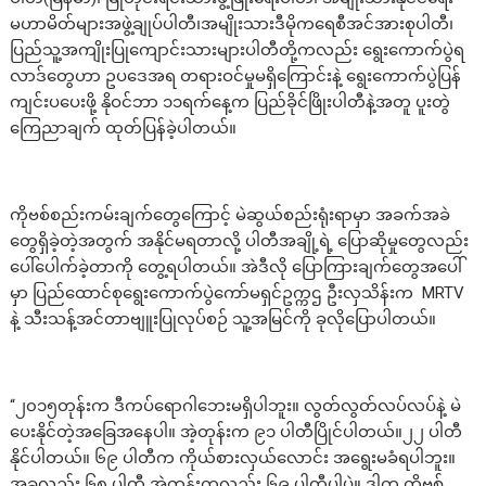
မဟာမိတ်များအဖွဲ့ချုပ်ပါတီ၊အမျိုးသားဒီမိုကရေစီအင်အားစုပါတီ၊
ပြည်သူ့အကျိုးပြုကျောင်းသားများပါတီတို့ကလည်း ရွေးကောက်ပွဲရ
လာဒ်တွေဟာ ဥပဒေအရ တရားဝင်မှုမရှိကြောင်းနဲ့ ရွေးကောက်ပွဲပြန်
ကျင်းပပေးဖို့ နိုဝင်ဘာ ၁၁ရက်နေ့က ပြည်ခိုင်ဖြိုးပါတီနဲ့အတူ ပူးတွဲ
ကြေညာချက် ထုတ်ပြန်ခဲ့ပါတယ်။
ကိုဗစ်စည်းကမ်းချက်တွေကြောင့် မဲဆွယ်စည်းရုံးရာမှာ အခက်အခဲ
တွေရှိခဲ့တဲ့အတွက် အနိုင်မရတာလို့ ပါတီအချို့ရဲ့ ပြောဆိုမှုတွေလည်း
ပေါ်ပေါက်ခဲ့တာကို တွေ့ရပါတယ်။ အဲဒီလို ပြောကြားချက်တွေအပေါ်
မှာ ပြည်ထောင်စုရွေးကောက်ပွဲကော်မရှင်ဥက္ကဌ ဦးလှသိန်းက MRTV
နဲ့ သီးသန့်အင်တာဗျူးပြုလုပ်စဉ် သူ့အမြင်ကို ခုလိုပြောပါတယ်။
“၂၀၁၅တုန်းက ဒီကပ်ရောဂါဘေးမရှိပါဘူး။ လွတ်လွတ်လပ်လပ်နဲ့ မဲ
ပေးနိုင်တဲ့အခြေအနေပါ။ အဲ့တုန်းက ၉၁ ပါတီပြိုင်ပါတယ်။၂၂ ပါတီ
နိုင်ပါတယ်။ ၆၉ ပါတီက ကိုယ်စားလှယ်လောင်း အရွေးမခံရပါဘူး။
အခုလည်း ၆၈ ပါတီ အဲ့တုန်းကလည်း ၆၉ ပါတီပါပဲ။ ဒါက ကိုဗစ်