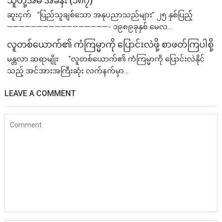
သူတို့အိမ် အခန်း (၁၈၇)
ဆူးငှက် “ပြည်သူချစ်သော အနုပညာသည်များ” ၂၅ နှစ်ပြည့်
—————————————————- ၁၉၈၉ခုနှစ် မေလ...
လူတစ်ယောက်၏ ကံကြမ္မာကို ပြောင်းလဲဖို့ စာဖတ်ကြပါစို့
မန္တလာ ဆရာမျိုး “လူတစ်ယောက်၏ ကံကြမ္မာကို ပြောင်းလဲနိုင်
သည့် အင်အားအကြီးဆုံး လက်နက်မှာ...
LEAVE A COMMENT