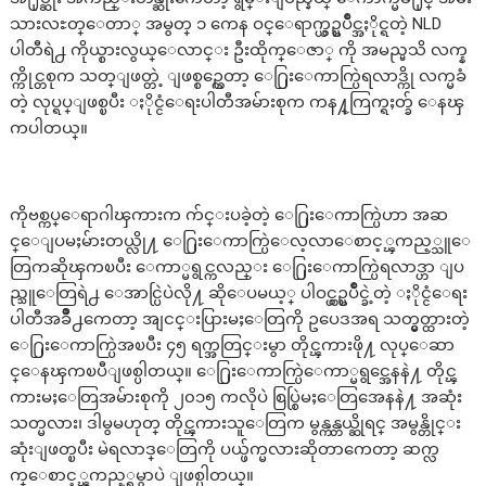
သားလႊတ္ေတာ္ အမွတ္ ၁ ကေန ဝင္ေရာက္ယွဥ္ၿပိဳင္အႏိုင္ရတဲ့ NLD
ပါတီရဲ႕ ကိုယ္စားလွယ္ေလာင္း ဦးထိုက္ေဇာ္ ကို အမည္မသိ လက္န
က္ကိုင္တစုက သတ္ျဖတ္တဲ့ ျဖစ္စဥ္ကေတာ့ ေ႐ြးေကာက္ပြဲရလာဒ္ကို လက္မခံ
တဲ့ လုပ္ရပ္ျဖစ္ၿပီး ႏိုင္ငံေရးပါတီအမ်ားစုက ကန႔္ကြက္ရႈတ္ခ် ေနၾ
ကပါတယ္။
ကိုဗစ္ကပ္ေရာဂါၾကားက က်င္းပခဲ့တဲ့ ေ႐ြးေကာက္ပြဲဟာ အဆ
င္ေျပမႈမ်ားတယ္လို႔ ေ႐ြးေကာက္ပြဲေလ့လာေစာင့္ၾကည့္သူေ
တြကဆိုၾကၿပီး ေကာ္မရွင္ကလည္း ေ႐ြးေကာက္ပြဲရလာဒ္ဟာ ျပ
ည္သူေတြရဲ႕ ေအာင္ပြဲပဲလို႔ ဆိုေပမယ့္ ပါဝင္ယွဥ္ၿပိဳင္ခဲ့တဲ့ ႏိုင္ငံေရး
ပါတီအခ်ိဳ႕ကေတာ့ အျငင္းပြားမႈေတြကို ဥပေဒအရ သတ္မွတ္ထားတဲ့
ေ႐ြးေကာက္ပြဲအၿပီး ၄၅ ရက္အတြင္းမွာ တိုင္ၾကားဖို႔ လုပ္ေဆာ
င္ေနၾကၿပီျဖစ္ပါတယ္။ ေ႐ြးေကာက္ပြဲေကာ္မရွင္အေနနဲ႔ တိုင္ၾ
ကားမႈေတြအမ်ားစုကို ၂၀၁၅ ကလိုပဲ စြပ္စြဲမႈေတြအေနနဲ႔ အဆုံး
သတ္မလား၊ ဒါမွမဟုတ္ တိုင္ၾကားသူေတြက မွန္ကန္တယ္ဆိုရင္ အမွန္တိုင္း
ဆုံးျဖတ္ၿပီး မဲရလာဒ္ေတြကို ပယ္ဖ်က္မလားဆိုတာကေတာ့ ဆက္လ
က္ေစာင့္ၾကည့္ရမွာပဲ ျဖစ္ပါတယ္။