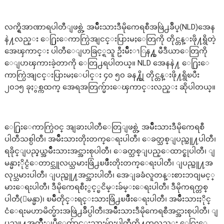
လက္ရွိအာဏာရပါတီျဖစ္တဲ့ အမ်ိဳးသားဒီမိုကေရစီအဖြဲ႕ခ်ဳပ္(NLD)အေန
နဲ႔လည္း ေ႐ြးေကာက္ပြဲအျငင္းပြားမႈေတြကို တိုင္တန္းဖို႔ရွိတဲ့
အေၾကာင္း ပါတီေျပာခြင့္ရသူ ဦးမ်ိဳးၫြန႔္က မီဒီယာေတြကို
ေျပာၾကားခဲ့တာကို ေတြ႕ရပါတယ္။ NLD အေနနဲ႔ ေ႐ြးေ
ကာက္ပြဲအျငင္းပြားမႈေပါင္း ၄၀ ၅၀ ခန႔္ကို တိုင္တန္းဖို႔ရွိၿပီး
၂၀၁၅ ခုႏွစ္ကထက္ အေရအတြက္မ်ားေၾကာင္းလည္း ဆိုပါတယ္။
ေ႐ြးေကာက္ပြဲဝင္ အျခားပါတီေတြျဖစ္တဲ့ အမ်ိဳးသားဒီမိုကေရစီ
ပါတီသစ္ပါတီ၊ အမ်ိဳးသားတိုးတက္ေရးပါတီ၊ ေခတ္သစ္ျပည္သူ႔ပါတီ၊
ရခိုင္ျပည္နယ္အမ်ိဳးသားအင္အားစုပါတီ၊ ေခတ္သစ္ျပည္ေထာင္စုပါတီ၊ ျ
မန္မာႏိုင္ငံေတာင္သူလယ္သမားဖြံ႕ၿဖိဳးတိုးတက္ေရးပါတီ၊ ျပည္သူ႔အ
လုပ္သမားပါတီ၊ ျပည္သူ႔အင္အားပါတီ၊ အေျခခံလူတန္းစားဘဝျမင့္
မားေရးပါတီ၊ ဒီမိုကေရစီႏွင့္ၿငိမ္းခ်မ္းေရးပါတီ၊ ဒီမိုကရက္တစ္
ပါတီ(ျမန္မာ)၊ ၿမိဳတိုင္းရင္းသားဖြံ႕ၿဖိဳးေရးပါတီ၊ အမ်ိဳးသားႏိုင္
ငံေရးမဟာမိတ္မ်ားအဖြဲ႕ခ်ဳပ္ပါတီ၊အမ်ိဳးသားဒီမိုကေရစီအင္အားစုပါတီ၊ ျ
ပည္သူ႔အက်ိဳးျပဳေက်ာင္းသားမ်ားပါတီတို႔ကလည္း ေ႐ြးေ