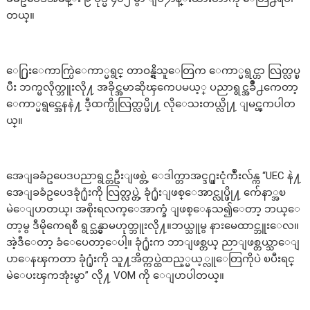
တယ္။
ေ႐ြးေကာက္ပြဲေကာ္မရွင္ တာဝန္ရွိသူေတြက ေကာ္မရွင္ဟာ လြတ္လပ္ၿ
ပီး ဘက္မလိုက္ဘူးလို႔ အခိုင္အမာဆိုၾကေပမယ့္ ပညာရွင္အခ်ိဳ႕ကေတာ့
ေကာ္မရွင္အေနနဲ႔ ဒီ့ထက္ပိုလြတ္လပ္ဖို႔ လိုေသးတယ္လို႔ ျမင္ၾကပါတ
ယ္။
အေျခခံဥပေဒပညာရွင္တဦးျဖစ္တဲ့ ေဒါက္တာအင္ဒ႐ူးငုံက်ဳံးလ်န္က “UEC နဲ႔
အေျခခံဥပေဒခုံ႐ုံးကို လြတ္လပ္တဲ့ ခုံ႐ုံးျဖစ္ေအာင္လုပ္ဖို႔ က်ေနာ္အၿ
မဲေျပာတယ္၊ အစိုးရလက္ေအာက္ခံ ျဖစ္ေနသ၍ေတာ့ ဘယ္ေ
တာ့မွ ဒီမိုကေရစီ ရွင္သန္မွာမဟုတ္ဘူးလို႔။ဘယ္သူမွ နားမေထာင္ဘူးေလ။
အဲ့ဒီေတာ့ ခံေပေတာ့ေပါ့။ ခုံ႐ုံးက ဘာျဖစ္တယ္ ညာျဖစ္တယ္သာေျ
ပာေနၾကတာ ခုံ႐ုံးကို သူ႔အိတ္ကပ္ထဲထည့္မယ့္လူေတြကိုပဲ ၿပီးရင္
မဲေပးၾကအုံးမွာ” လို႔ VOM ကို ေျပာပါတယ္။