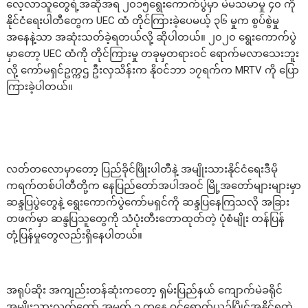
လေ့လာသူတွေရဲ့အဆိုအရ ၂၀၁၅ရွေးကောက်ပွဲမှာ မဲမသမာမှု ၄၀ ကို
နိုင်ငံရေးပါတီတွေက UEC ထံ တိုင်ကြားခဲ့ပေမယ့် ၃၆ မှုက စွပ်စွဲမှု
အနေနဲ့သာ အဆုံးသတ်ခဲ့ရတယ်လို့ ဆိုပါတယ်။ ၂၀၂၀ ရွေးကောက်ပွဲ
မှာတော့ UEC ထံကို တိုင်ကြားမှု တခုမှတရားဝင် ရောက်မလာသေးဘူး
လို့ ကော်မရှင်ဥက္ကဌ ဦးလှသိန်းက နိုဝင်ဘာ ၁၇ရက်က MRTV ကို ပြော
ကြားခဲ့ပါတယ်။
လတ်တလောမှာတော့ ပြည်ခိုင်ဖြိုးပါတီနဲ့ အမျိုးသားနိုင်ငံရေးဒီမို
ကရက်တစ်ပါတီတို့က နေပြည်တော်အပါအဝင် မြို့အတော်များများမှာ
ဆန္ဒပြပွဲတွေနဲ့ ရွေးကောက်ပွဲကော်မရှင်ကို ဆန္ဒပြနေကြသလို အခြား
တဖက်မှာ ဆန္ဒပြသူတွေကို သံပုံးတီးတောထုတ်တဲ့ ပုံစံမျိုး တန်ပြန်
တုံ့ပြန်မှုတွေလည်းရှိနေပါတယ်။
အရုပ်ဆိုး အကျည်းတန်ဆုံးကတော့ ရှမ်းပြည်နယ် ကျောက်မဲခရိုင်
အမျိုးသားလွှတ်တော် အမှတ် ၁ ကနေ ဝင်ရောက်ယှဉ်ပြိုင်အနိုင်ရတဲ့