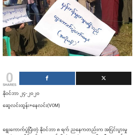
0
SHARES
နိုဝင်ဘာ ၂၄-၂၀၂၀
ဆွေလင်းထွန်း+နေလင်း(VOM)
ရွေးကောက်ပွဲပြီးတဲ့ နိုဝင်ဘာ ၈ ရက် ညနေကတည်းက အငြင်းပွားမှု