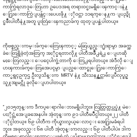
ကာက္ပြဲရလာဒ္ေတြဟာ ဥပေဒအရ တရားဝင္မႈမရွိေၾကာင္းနဲ႔
ေ႐ြးေကာက္ပြဲျပန္က်င္းပေပးဖို႔ ႏိုဝင္ဘာ ၁၁ရက္ေန႔က ျပည္ခို
င္ၿဖိဳးပါတီနဲ႔အတူ ပူးတြဲေၾကညာခ်က္ ထုတ္ျပန္ခဲ့ပါတယ္။
ကိုဗစ္စည္းကမ္းခ်က္ေတြေၾကာင့္ မဲဆြယ္စည္း႐ုံးရာမွာ အခက္အ
ခဲေတြရွိခဲ့တဲ့အတြက္ အႏိုင္မရတာလို႔ ပါတီအခ်ိဳ႕ရဲ႕ ေျပာဆို
မႈေတြလည္း ေပၚေပါက္ခဲ့တာကို ေတြ႕ရပါတယ္။ အဲဒီလို ေျ
ပာၾကားခ်က္ေတြအေပၚမွာ ျပည္ေထာင္စုေ႐ြးေကာက္ပြဲေ
ကာ္မရွင္ဥကၠဌ ဦးလွသိန္းက MRTV နဲ႔ သီးသန႔္အင္တာဗ်ဴးျပဳလုပ္စဥ္
သူ႔အျမင္ကို ခုလိုေျပာပါတယ္။
“၂၀၁၅တုန္းက ဒီကပ္ေရာဂါေဘးမရွိပါဘူး။ လြတ္လြတ္လပ္လပ္နဲ႔ မဲေ
ပးႏိုင္တဲ့အေျခအေနပါ။ အဲ့တုန္းက ၉၁ ပါတီၿပိဳင္ပါတယ္။၂၂ ပါတီ
ႏိုင္ပါတယ္။ ၆၉ ပါတီက ကိုယ္စားလွယ္ေလာင္း အေ႐ြးမခံရပါ
ဘူး။ အခုလည္း ၆၈ ပါတီ အဲ့တုန္းကလည္း ၆၉ ပါတီပါပဲ။ ဒါက
ကိုဗစ္ေရာဂါေၾကာင့္ျဖစ္ခဲ့တဲ့ ျပႆနာမဟုတ္ပါဘူး။ ႏိုင္ငံေရးပါ