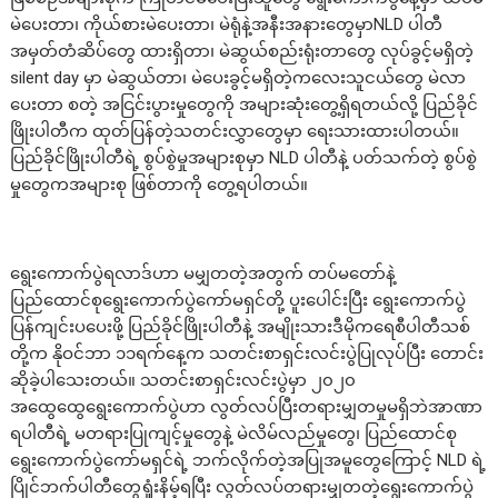
မဲပေးတာ၊ ကိုယ်စားမဲပေးတာ၊ မဲရုံနဲ့အနီးအနားတွေမှာNLD ပါတီ
အမှတ်တံဆိပ်တွေ ထားရှိတာ၊ မဲဆွယ်စည်းရုံးတာတွေ လုပ်ခွင့်မရှိတဲ့
silent day မှာ မဲဆွယ်တာ၊ မဲပေးခွင့်မရှိတဲ့ကလေးသူငယ်တွေ မဲလာ
ပေးတာ စတဲ့ အငြင်းပွားမှုတွေကို အများဆုံးတွေ့ရှိရတယ်လို့ ပြည်ခိုင်
ဖြိုးပါတီက ထုတ်ပြန်တဲ့သတင်းလွှာတွေမှာ ရေးသားထားပါတယ်။
ပြည်ခိုင်ဖြိုးပါတီရဲ့ စွပ်စွဲမှုအများစုမှာ NLD ပါတီနဲ့ ပတ်သက်တဲ့ စွပ်စွဲ
မှုတွေကအများစု ဖြစ်တာကို တွေ့ရပါတယ်။
ရွေးကောက်ပွဲရလာဒ်ဟာ မမျှတတဲ့အတွက် တပ်မတော်နဲ့
ပြည်ထောင်စုရွေးကောက်ပွဲကော်မရှင်တို့ ပူးပေါင်းပြီး ရွေးကောက်ပွဲ
ပြန်ကျင်းပပေးဖို့ ပြည်ခိုင်ဖြိုးပါတီနဲ့ အမျိုးသားဒီမိုကရေစီပါတီသစ်
တို့က နိုဝင်ဘာ ၁၁ရက်နေ့က သတင်းစာရှင်းလင်းပွဲပြုလုပ်ပြီး တောင်း
ဆိုခဲ့ပါသေးတယ်။ သတင်းစာရှင်းလင်းပွဲမှာ ၂၀၂၀
အထွေထွေရွေးကောက်ပွဲဟာ လွတ်လပ်ပြီးတရားမျှတမှုမရှိဘဲအာဏာ
ရပါတီရဲ့ မတရားပြုကျင့်မှုတွေနဲ့ မဲလိမ်လည်မှုတွေ၊ ပြည်ထောင်စု
ရွေးကောက်ပွဲကော်မရှင်ရဲ့ ဘက်လိုက်တဲ့အပြုအမူတွေကြောင့် NLD ရဲ့
ပြိုင်ဘက်ပါတီတွေရှုံးနိမ့်ရပြီး လွတ်လပ်တရားမျှတတဲ့ရွေးကောက်ပွဲ