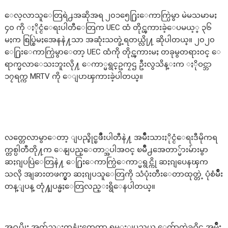
ေလ့လာသူေတြရဲ႕အဆိုအရ ၂၀၁၅ေ႐ြးေကာက္ပြဲမွာ မဲမသမာမႈ
၄၀ ကို ႏိုင္ငံေရးပါတီေတြက UEC ထံ တိုင္ၾကားခဲ့ေပမယ့္ ၃၆
မႈက စြပ္စြဲမႈအေနနဲ႔သာ အဆုံးသတ္ခဲ့ရတယ္လို႔ ဆိုပါတယ္။ ၂၀၂၀
ေ႐ြးေကာက္ပြဲမွာေတာ့ UEC ထံကို တိုင္ၾကားမႈ တခုမွတရားဝင္ ေ
ရာက္မလာေသးဘူးလို႔ ေကာ္မရွင္ဥကၠဌ ဦးလွသိန္းက ႏိုဝင္ဘာ
၁၇ရက္က MRTV ကို ေျပာၾကားခဲ့ပါတယ္။
လတ္တေလာမွာေတာ့ ျပည္ခိုင္ၿဖိဳးပါတီနဲ႔ အမ်ိဳးသားႏိုင္ငံေရးဒီမိုကရ
က္တစ္ပါတီတို႔က ေနျပည္ေတာ္အပါအဝင္ ၿမိဳ႕အေတာ္မ်ားမ်ားမွာ
ဆႏၵျပပြဲေတြနဲ႔ ေ႐ြးေကာက္ပြဲေကာ္မရွင္ကို ဆႏၵျပေနၾက
သလို အျခားတဖက္မွာ ဆႏၵျပသူေတြကို သံပုံးတီးေတာထုတ္တဲ့ ပုံစံမ်ိဳး
တန္ျပန္ တုံ႔ျပန္မႈေတြလည္းရွိေနပါတယ္။
အ႐ုပ္ဆိုး အက်ည္းတန္ဆုံးကေတာ့ ရွမ္းျပည္နယ္ ေက်ာက္မဲခ႐ိုင္ အမ်ိဳး