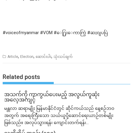
#voiceofmyanmar #VOM #ေ႐ြးေကာက္ပြဲ #ဆႏၵျပပြဲ
,
,
,
Article
Election
ဆောင်းပါး
သုံးသပ်ချက်
Related posts
အသက်ကို ကာကွယ်ပေးမည့် အလွယ်ကူဆုံး
အလေ့အကျင့်
မန္တလာ ဆရာမျိုး မြန်မာနိုင်ငံတွင် ဆိုင်ကယ်သည် နေ့စဉ်ဘဝ
အတွက် အရေးကြီးသော သယ်ယူပို့ဆောင်ရေးယာဉ်တစ်မျိုး
ဖြစ်သည်။ အလုပ်သွားရန်၊ ကျောင်းတက်ရန်၊...