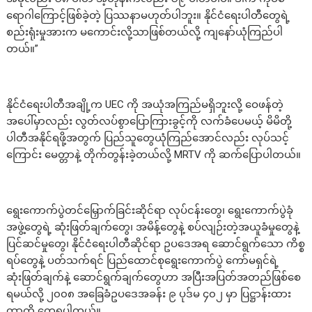
ရောဂါကြောင့်ဖြစ်ခဲ့တဲ့ ပြဿနာမဟုတ်ပါဘူး။ နိုင်ငံရေးပါတီတွေရဲ့
စည်းရုံးမှုအားက မကောင်းလို့သာဖြစ်တယ်လို့ ကျနော်ယုံကြည်ပါ
တယ်။”
နိုင်ငံရေးပါတီအချို့က UEC ကို အယုံအကြည်မရှိဘူးလို့ ဝေဖန်တဲ့
အပေါ်မှာလည်း လွတ်လပ်စွာပြောကြားခွင့်ကို လက်ခံပေမယ့် မိမိတို့
ပါတီအနိုင်ရဖို့အတွက် ပြည်သူတွေယုံကြည်အောင်လည်း လုပ်သင့်
ကြောင်း မေတ္တာနဲ့ တိုက်တွန်းခဲ့တယ်လို့ MRTV ကို ဆက်ပြောပါတယ်။
ရွေးကောက်ပွဲတင်မြှောက်ခြင်းဆိုင်ရာ လုပ်ငန်းတွေ၊ ရွေးကောက်ပွဲခုံ
အဖွဲ့တွေရဲ့ ဆုံးဖြတ်ချက်တွေ၊ အမိန့်တွေနဲ့ စပ်လျဉ်းတဲ့အယူခံမှုတွေနဲ့
ပြင်ဆင်မှုတွေ၊ နိုင်ငံရေးပါတီဆိုင်ရာ ဥပဒေအရ ဆောင်ရွက်သော ကိစ္စ
ရပ်တွေနဲ့ ပတ်သက်ရင် ပြည်ထောင်စုရွေးကောက်ပွဲ ကော်မရှင်ရဲ့
ဆုံးဖြတ်ချက်နဲ့ ဆောင်ရွက်ချက်တွေဟာ အပြီးအပြတ်အတည်ဖြစ်စေ
ရမယ်လို့ ၂၀၀၈ အခြေခံဥပဒေအခန်း ၉ ပုဒ်မ ၄၀၂ မှာ ပြဋ္ဌာန်းထား
တာကို တွေ့ရပါတယ်။