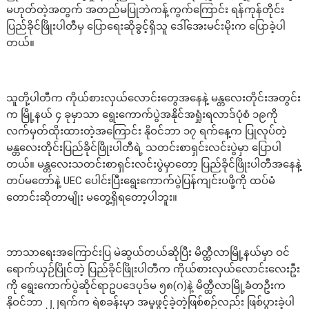
မဟုတ်တဲ့အတွက် အတည်မပြုဘဲကန့်ကွက်ကြောင်း ရန်ကုန်တိုင်း
ပြည်ခိုင်ဖြိုးပါတီမှ ပြောရေးဆိုခွင့်ရှိသူ ဒေါ်အေးမင်းမိုးက ပြောခဲ့ပါ
တယ်။
သူတို့ပါတီက ကိုယ်စားလှယ်လောင်းတွေအနေနဲ့ မန္တလေးတိုင်းအတွင်း
က မြို့နယ် ၄ ခုမှာသာ ရွေးကောက်ပွဲအနိုင်အရှုံးရလာဒ်ပုံစံ ၁၉ကို
လက်မှတ်ထိုးထားတဲ့အကြောင်း နိုဝင်ဘာ ၁၇ ရက်နေ့က ပြုလုပ်တဲ့
မန္တလေးတိုင်းပြည်ခိုင်ဖြိုးပါတီရဲ့ သတင်းစာရှင်းလင်းပွဲမှာ ပြောပါ
တယ်။ မန္တလေးသတင်းစာရှင်းလင်းပွဲမှာတော့ ပြည်ခိုင်ဖြိုးပါတီအနေနဲ့
တပ်မတော်နဲ့ UEC ပေါင်းပြီးရွေးကောက်ပွဲပြန်ကျင်းပဖို့ကို ထပ်မံ
တောင်းဆိုတာမျိုး မတွေ့ရှိရတော့ပါဘူး။
ဘာသာရေးအကြောင်းပြ မဲဆွယ်တယ်ဆိုပြီး မိတ္ထီလာမြို့နယ်မှာ ဝင်
ရောက်ယှဉ်ပြိုင်တဲ့ ပြည်ခိုင်ဖြိုးပါတီက ကိုယ်စားလှယ်လောင်းလေးဦး
ကို ရွေးကောက်ပွဲဆိုင်ရာဥပဒေပုဒ်မ ၅၈(ဂ)နဲ့ မိတ္ထီလာမြို့ခံတဦးက
နိုဝင်ဘာ ၂၂ရက်က ရဲစခန်းမှာ အမှုဖွင့်ခဲ့တဲ့ဖြစ်စဉ်လည်း ဖြစ်ပွားခဲ့ပါ