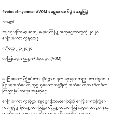
#voiceofmyanmar #VOM #
ရွေးကောက်ပွဲ
#
ဆန္ဒပြပွဲ
zawgyi
အျငင္းပြားမႈ၊ ဆႏၵျပမႈေတြနဲ႔ အတိုင္အေတာထူတဲ့ ၂၀၂၀
ေ႐ြးေကာက္ပြဲရလာဒ္
ႏိုဝင္ဘာ ၂၄-၂၀၂၀
ေဆြလင္းထြန္း+ေနလင္း(VOM)
ေ႐ြးေကာက္ပြဲၿပီးတဲ့ ႏိုဝင္ဘာ ၈ ရက္ ညေနကတည္းက အျငင္း
ပြားမႈအသံေတြ တိုင္မယ္ေတာတယ္ဆိုတဲ့ အသံေတြက ဟိုကဒီက
ထြက္လာခဲ့ပါတယ္။ အခုဆိုရင္
ေ႐ြးေကာက္ပြဲဆိုင္ရာ အျငင္းပြားမႈေတြကို ေ႐ြးေကာက္ပြဲေ
ကာ္မရွင္နဲ႔ ရဲစခန္းေတြမွာ တိုင္တန္းတာေတြ လုပ္ေဆာင္ေနၾ
ကၿပီးဆက္လက္လုပ္ေဆာင္ဖို႔လည္း ရွိေနပါေသးတယ္။