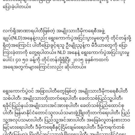
ပြောခဲ့ပါတယ်။
လက်ရှိအာဏာရပါတီဖြစ်တဲ့ အမျိုးသားဒီမိုကရေစီအဖွဲ့
ချုပ်(NLD)အနေနဲ့လည်း ရွေးကောက်ပွဲအငြင်းပွားမှုတွေကို တိုင်တန်းဖို့
ရှိတဲ့အကြောင်း ပါတီပြောခွင့်ရသူ ဦးမျိုးညွန့်က မီဒီယာတွေကို ပြော
ကြားခဲ့တာကို တွေ့ရပါတယ်။ NLD အနေနဲ့ ရွေးကောက်ပွဲအငြင်းပွားမှု
ပေါင်း ၄၀ ၅၀ ခန့်ကို တိုင်တန်းဖို့ရှိပြီး ၂၀၁၅ ခုနှစ်ကထက်
အရေအတွက်များကြောင်းလည်း ဆိုပါတယ်။
ရွေးကောက်ပွဲဝင် အခြားပါတီတွေဖြစ်တဲ့ အမျိုးသားဒီမိုကရေစီပါတီ
သစ်ပါတီ၊ အမျိုးသားတိုးတက်ရေးပါတီ၊ ခေတ်သစ်ပြည်သူ့ပါတီ၊
ရခိုင်ပြည်နယ်အမျိုးသားအင်အားစုပါတီ၊ ခေတ်သစ်ပြည်ထောင်စု
ပါတီ၊ မြန်မာနိုင်ငံတောင်သူလယ်သမားဖွံ့ဖြိုးတိုးတက်ရေးပါတီ၊ ပြည်
သူ့အလုပ်သမားပါတီ၊ ပြည်သူ့အင်အားပါတီ၊ အခြေခံလူတန်းစားဘဝ
မြင့်မားရေးပါတီ၊ ဒီမိုကရေစီနှင့်ငြိမ်းချမ်းရေးပါတီ၊ ဒီမိုကရက်တစ်
ပါတီ(မြန်မာ)၊ မြိုတိုင်းရင်းသားဖွံ့ဖြိုးရေးပါတီ၊ အမျိုးသားနိုင်ငံရေး