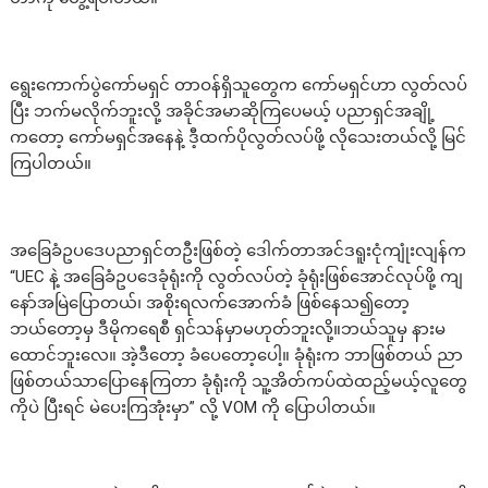
ရွေးကောက်ပွဲကော်မရှင် တာဝန်ရှိသူတွေက ကော်မရှင်ဟာ လွတ်လပ်
ပြီး ဘက်မလိုက်ဘူးလို့ အခိုင်အမာဆိုကြပေမယ့် ပညာရှင်အချို့
ကတော့ ကော်မရှင်အနေနဲ့ ဒီ့ထက်ပိုလွတ်လပ်ဖို့ လိုသေးတယ်လို့ မြင်
ကြပါတယ်။
အခြေခံဥပဒေပညာရှင်တဦးဖြစ်တဲ့ ဒေါက်တာအင်ဒရူးငုံကျုံးလျန်က
“UEC နဲ့ အခြေခံဥပဒေခုံရုံးကို လွတ်လပ်တဲ့ ခုံရုံးဖြစ်အောင်လုပ်ဖို့ ကျ
နော်အမြဲပြောတယ်၊ အစိုးရလက်အောက်ခံ ဖြစ်နေသ၍တော့
ဘယ်တော့မှ ဒီမိုကရေစီ ရှင်သန်မှာမဟုတ်ဘူးလို့။ဘယ်သူမှ နားမ
ထောင်ဘူးလေ။ အဲ့ဒီတော့ ခံပေတော့ပေါ့။ ခုံရုံးက ဘာဖြစ်တယ် ညာ
ဖြစ်တယ်သာပြောနေကြတာ ခုံရုံးကို သူ့အိတ်ကပ်ထဲထည့်မယ့်လူတွေ
ကိုပဲ ပြီးရင် မဲပေးကြအုံးမှာ” လို့ VOM ကို ပြောပါတယ်။