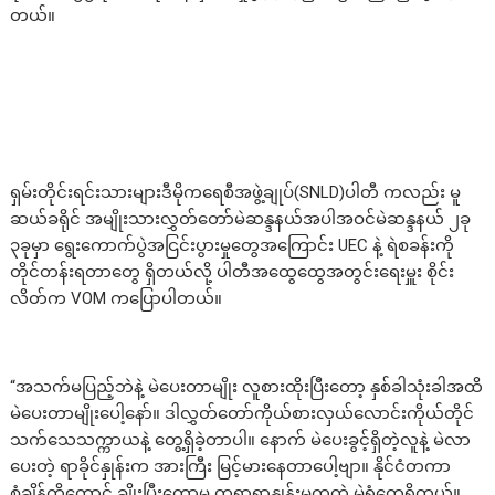
တယ်။
ရှမ်းတိုင်းရင်းသားများဒီမိုကရေစီအဖွဲ့ချုပ်(SNLD)ပါတီ ကလည်း မူ
ဆယ်ခရိုင် အမျိုးသားလွှတ်တော်မဲဆန္ဒနယ်အပါအဝင်မဲဆန္ဒနယ် ၂ခု
၃ခုမှာ ရွေးကောက်ပွဲအငြင်းပွားမှုတွေအကြောင်း UEC နဲ့ ရဲစခန်းကို
တိုင်တန်းရတာတွေ ရှိတယ်လို့ ပါတီအထွေထွေအတွင်းရေးမှူး စိုင်း
လိတ်က VOM ကပြောပါတယ်။
“အသက်မပြည့်ဘဲနဲ့ မဲပေးတာမျိုး လူစားထိုးပြီးတော့ နှစ်ခါသုံးခါအထိ
မဲပေးတာမျိုးပေါ့နော်။ ဒါလွှတ်တော်ကိုယ်စားလှယ်လောင်းကိုယ်တိုင်
သက်သေသက္ကာယနဲ့ တွေ့ရှိခဲ့တာပါ။ နောက် မဲပေးခွင့်ရှိတဲ့လူနဲ့ မဲလာ
ပေးတဲ့ ရာခိုင်နှုန်းက အားကြီး မြင့်မားနေတာပေါ့ဗျာ။ နိုင်ငံတကာ
စံချိန်ကိုတောင် ချိုးပြီးတော့မှ တရာရာနှုန်းမကတဲ့ မဲရုံတွေရှိတယ်။