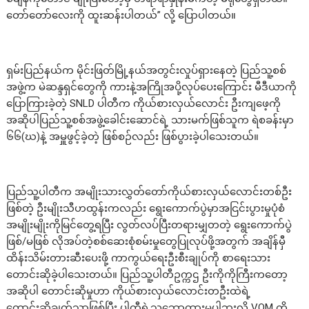
တော်တော်လေးကို ထူးဆန်းပါတယ်” လို့ ပြောပါတယ်။
ရှမ်းပြည်နယ်က မိုင်းဖြတ်မြို့နယ်အတွင်းလှုပ်ရှားနေတဲ့ ပြည်သူ့စစ်
အဖွဲ့က မဲဆန္ဒရှင်တွေကို ကားနဲ့အကြိုအပို့လုပ်ပေးကြောင်း မီဒီယာကို
ပြောကြားခဲ့တဲ့ SNLD ပါတီက ကိုယ်စားလှယ်လောင်း ဦးကျဖေ့ကို
အဆိုပါပြည်သူ့စစ်အဖွဲ့ခေါင်းဆောင်ရဲ့ သားမက်ဖြစ်သူက ရဲစခန်းမှာ
၆၆(ဃ)နဲ့ အမှူဖွင့်ခဲ့တဲ့ ဖြစ်စဉ်လည်း ဖြစ်ပွားခဲ့ပါသေးတယ်။
ပြည်သူ့ပါတီက အမျိုးသားလွှတ်တော်ကိုယ်စားလှယ်လောင်းတစ်ဦး
ဖြစ်တဲ့ ဦးမျိုးသီဟထွန်းကလည်း ရွေးကောက်ပွဲမှာအငြင်းပွားမှုပုံစံ
အမျိုးမျိုးကိုမြင်တွေ့ရပြီး လွတ်လပ်ပြီးတရားမျှတတဲ့ ရွေးကောက်ပွဲ
ဖြစ်/မဖြစ် လိုအပ်တဲ့စစ်ဆေးစုံစမ်းမှုတွေပြုလုပ်ဖို့အတွက် အချိန်မှီ
ထိန်းသိမ်းတားဆီးပေးဖို့ ကာကွယ်ရေးဦးစီးချုပ်ကို စာရေးသား
တောင်းဆိုခဲ့ပါသေးတယ်။ ပြည်သူ့ပါတီဥက္ကဌ ဦးကိုကိုကြီးကတော့
အဆိုပါ တောင်းဆိုမှုဟာ ကိုယ်စားလှယ်လောင်းတဦးထဲရဲ့
တောင်းဆိုချက်သာဖြစ်ပြီး ပါတီရဲ့သဘောထားမပါဘူးလို့ VOM ကို