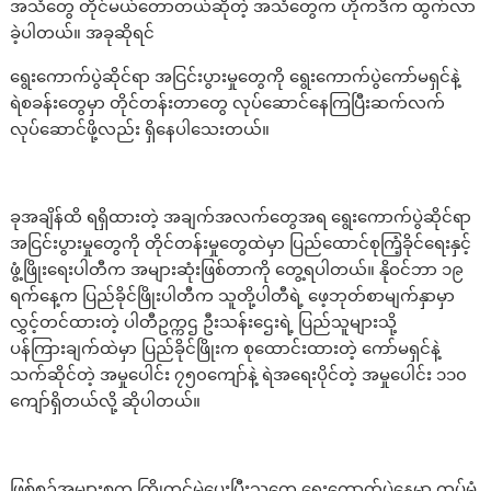
အသံတွေ တိုင်မယ်တောတယ်ဆိုတဲ့ အသံတွေက ဟိုကဒီက ထွက်လာ
ခဲ့ပါတယ်။ အခုဆိုရင်
ရွေးကောက်ပွဲဆိုင်ရာ အငြင်းပွားမှုတွေကို ရွေးကောက်ပွဲကော်မရှင်နဲ့
ရဲစခန်းတွေမှာ တိုင်တန်းတာတွေ လုပ်ဆောင်နေကြပြီးဆက်လက်
လုပ်ဆောင်ဖို့လည်း ရှိနေပါသေးတယ်။
ခုအချိန်ထိ ရရှိထားတဲ့ အချက်အလက်တွေအရ ရွေးကောက်ပွဲဆိုင်ရာ
အငြင်းပွားမှုတွေကို တိုင်တန်းမှုတွေထဲမှာ ပြည်ထောင်စုကြံ့ခိုင်ရေးနှင့်
ဖွံ့ဖြိုးရေးပါတီက အများဆုံးဖြစ်တာကို တွေ့ရပါတယ်။ နိုဝင်ဘာ ၁၉
ရက်နေ့က ပြည်ခိုင်ဖြိုးပါတီက သူတို့ပါတီရဲ့ ဖေ့ဘုတ်စာမျက်နှာမှာ
လွှင့်တင်ထားတဲ့ ပါတီဥက္ကဌ ဦးသန်းဌေးရဲ့ ပြည်သူများသို့
ပန်ကြားချက်ထဲမှာ ပြည်ခိုင်ဖြိုးက စုထောင်းထားတဲ့ ကော်မရှင်နဲ့
သက်ဆိုင်တဲ့ အမှုပေါင်း ၇၅၀ကျော်နဲ့ ရဲအရေးပိုင်တဲ့ အမှုပေါင်း ၁၁၀
ကျော်ရှိတယ်လို့ ဆိုပါတယ်။
ဖြစ်စဉ်အများစုက ကြိုတင်မဲပေးပြီးသူတွေ ရွေးကောက်ပွဲနေ့မှာ ထပ်မံ