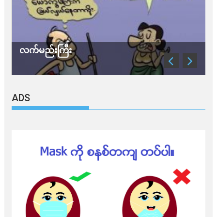
လက်မည်းကြီး
သ
ADS