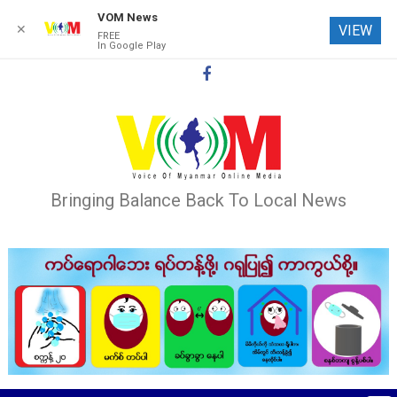
VOM News
✕
VIEW
FREE
In Google Play
Skip
to
content
Bringing Balance Back To Local News