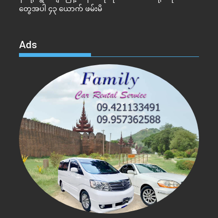
တွေအပါ ၄၃ ယောက် ဖမ်းမိ
Ads