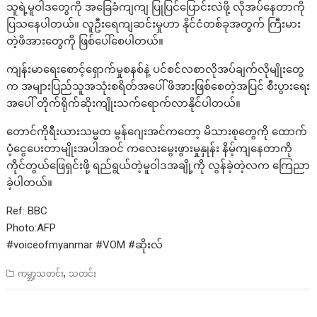
သူရဲ့မူဝါဒတွေကို အခြေခံကျကျ ပြုပြင်ပြောင်းလဲဖို့ လိုအပ်နေတာကို
ပြသနေပါတယ်။ လူဦးရေကျဆင်းမှုဟာ နိုင်ငံတစ်ခုအတွက် ကြီးမား
တဲ့ဖိအားတွေကို ဖြစ်ပေါ်စေပါတယ်။
ကျန်းမာရေးစောင့်ရှောက်မှုစနစ်နဲ့ ပင်စင်လစာလိုအပ်ချက်လိုမျိုးတွေ
က အများပြည်သူအသုံးစရိတ်အပေါ် ဖိအားဖြစ်စေတဲ့အပြင် စီးပွားရေး
အပေါ် တိုက်ရိုက်ဆိုးကျိုးသက်ရောက်လာနိုင်ပါတယ်။
တောင်ကိုရီးယားသမ္မတ မွန်ဂျေးအင်ကတော့ မိသားစုတွေကို ထောက်
ပံံ့ငွေပေးတာမျိုးအပါအဝင် ကလေးမွေးဖွားမှုနှုန်း နိမ့်ကျနေတာကို
ကိုင်တွယ်ဖြေရှင်းဖို့ ရည်ရွယ်တဲ့မူဝါဒအချို့ကို လွန်ခဲ့တဲ့လက ကြေညာ
ခဲ့ပါတယ်။
Ref: BBC
Photo:AFP
#voiceofmyanmar #VOM #ဆိုးလ်
,
ကမ္ဘာ့သတင်း
သတင်း