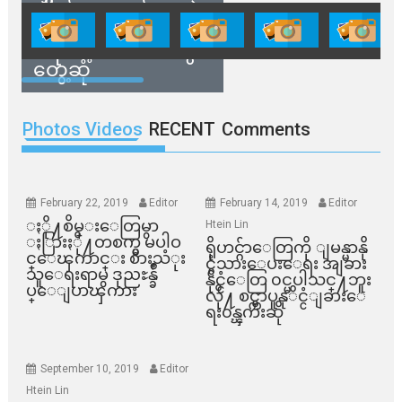
ကိုယ်စားလှယ်တွေနဲ့
နေအိမ်တွေဖျက်သိမ်း
ခံရမယ့် ဒေသခံတွေ
တွေ့ဆုံ
Photos Videos
RECENT
Comments
February 22, 2019
Editor
February 14, 2019
Editor
ႏို႔စိမ္းေတြမွာ
Htein Lin
ႏြားႏို႔တစက္မွ မပါဝ
ရိုဟင္ဂ်ာေတြကို ျမန္မာနို
င္ေၾကာင္း စားသံုး
င္ငံသားေပးေရး အျခား
သူေရးရာမွ ဒုညႊန္ခ်ဳ
နိုင္ငံေတြ ၀င္မပါသင္႔ဘူး
ပ္ေျပာၾကား
လို႔ စင္ကာပူနုိင္ငံျခားေ
ရး၀န္ၾကီးဆို
September 10, 2019
Editor
Htein Lin