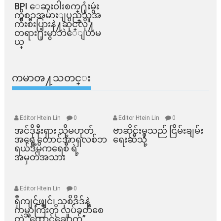
BPI ​ေဆးဝါးစက္​႐ုံးမွဴး
ကိစၥအမ်ားျပည္​သူအ
က်ိဳးစီးပြားနဲ႔ဆိုင္​လို႔
တရား႐ုံးမွာဘဲေျပာမ
ယ္​
ကမာၻ႔သတင္း
Editor Htein Lin
0
Editor Htein Lin
0
အင်ဒိုနီးရှား သို့မဟုတ်
ဗာဆိုင်းမှသည် ငြိမ်းချမ်း
အရှေ့တောင်အာရှလစ်ဘ
ရေးဆီသို့
ရယ်ဒီမိုကရေစီ ရဲ့
အမှတ်အသား
Editor Htein Lin
0
ရှီကျင့်ဖျင်၊ သုစိဒိဒ်နဲ့
ကမ္ဘာကြီးကို လှုပ်ခတ်စေ
တဲ့ “ထောင်ချောက်”