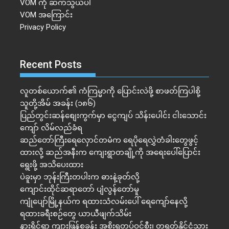
VOM ကို ဆက်သွယ်ပါ
VOM အကြောင်း
Privacy Policy
Recent Posts
လူတစ်ယောက်၏ ကံကြမ္မာကို ပြောင်းလဲဖို့ စာဖတ်ကြပါစို့
သူတို့အိမ် အခန်း (၁၈၆)
ပြည်တွင်းဆန်စျေးကွက်မှာ ငွေကျပ် သိန်းပေါင်း ငါး​သောင်း
ကျော် လိမ်လည်ခံရ
ဆည်တော်ကြီးရေလှောင်တမံက ရေပိုရေလွှဲတံခါးတွေဖွင့်
ထားလို့ ဆည်အနီးက ကျေးရွာတချို့ကို အရေးပေါ်ပြောင်း
ရွေးဖို့ အသိပေးထား
ပဲခူးမှာ ဘုန်းကြီးတပါးက ဓားနဲ့ခုတ်လို့
ကျောင်းထိုင်ဆရာတော် ပျံလွန်တော်မူ
ကျုံပျော်မြို့နယ်က ရထားသံလမ်းပေါ် ရေကျော်နေလို့
ရထားခရီးစဉ်တွေ ယာယီဖျက်သိမ်း
နားရိုင်ရွာ ကျားဖြန့်စခန်း အစိုးရတပ်ဝင်စီး၊ တရုတ်နိုင်ငံသား