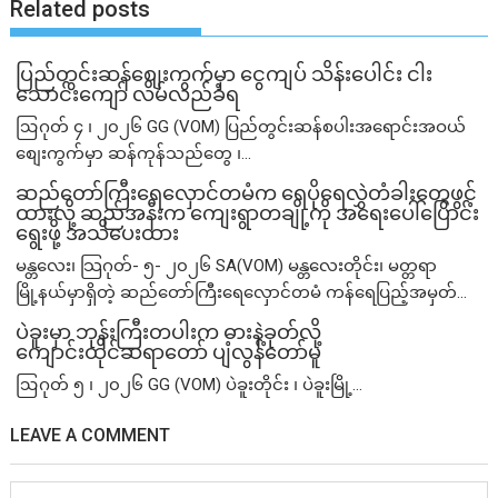
Related posts
ပြည်တွင်းဆန်စျေးကွက်မှာ ငွေကျပ် သိန်းပေါင်း ငါး​
သောင်းကျော် လိမ်လည်ခံရ
ဩဂုတ် ၄ ၊ ၂၀၂၆ GG (VOM) ပြည်တွင်းဆန်စပါးအရောင်းအဝယ်
စျေးကွက်မှာ ဆန်ကုန်သည်တွေ ၊...
ဆည်တော်ကြီးရေလှောင်တမံက ရေပိုရေလွှဲတံခါးတွေဖွင့်
ထားလို့ ဆည်အနီးက ကျေးရွာတချို့ကို အရေးပေါ်ပြောင်း
ရွေးဖို့ အသိပေးထား
မန္တလေး၊ သြဂုတ်- ၅- ၂၀၂၆ SA(VOM) မန္တလေးတိုင်း၊ မတ္တရာ
မြို့နယ်မှာရှိတဲ့ ဆည်တော်ကြီးရေလှောင်တမံ ကန်ရေပြည့်အမှတ်...
ပဲခူးမှာ ဘုန်းကြီးတပါးက ဓားနဲ့ခုတ်လို့
ကျောင်းထိုင်ဆရာတော် ပျံလွန်တော်မူ
ဩဂုတ် ၅ ၊ ၂၀၂၆ GG (VOM) ပဲခူးတိုင်း ၊ ပဲခူးမြို့...
LEAVE A COMMENT