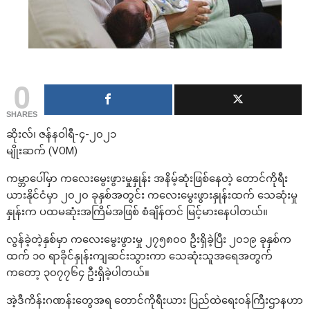
0
SHARES
ဆိုးလ်၊ ဇန်နဝါရီ-၄-၂၀၂၁
မျိုးဆက် (VOM)
ကမ္ဘာပေါ်မှာ ကလေးမွေးဖွားမှုနှုန်း အနိမ့်ဆုံးဖြစ်နေတဲ့ တောင်ကိုရီး
ယားနိုင်ငံမှာ ၂၀၂၀ ခုနှစ်အတွင်း ကလေးမွေးဖွားနှုန်းထက် သေဆုံးမှု
နှုန်းက ပထမဆုံးအကြိမ်အဖြစ် စံချိန်တင် မြင့်မားနေပါတယ်။
လွန်ခဲ့တဲ့နှစ်မှာ ကလေးမွေးဖွားမှု ၂၇၅၈၀၀ ဦးရှိခဲ့ပြီး ၂၀၁၉ ခုနှစ်က
ထက် ၁၀ ရာခိုင်နှုန်းကျဆင်းသွားကာ သေဆုံးသူအရေအတွက်
ကတော့ ၃၀၇၇၆၄ ဦးရှိခဲ့ပါတယ်။
အဲ့ဒီကိန်းဂဏန်းတွေအရ တောင်ကိုရီးယား ပြည်ထဲရေးဝန်ကြီးဌာနဟာ