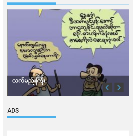
လက်မည်းကြီး
သ
ADS