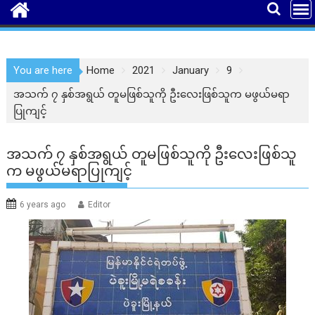
You are here
Home
2021
January
9
အသက် ၇ နှစ်အရွယ် တူမဖြစ်သူကို ဦးလေးဖြစ်သူက မဖွယ်မရာ
ပြုကျင့်
အသက် ၇ နှစ်အရွယ် တူမဖြစ်သူကို ဦးလေးဖြစ်သူ
က မဖွယ်မရာပြုကျင့်
6 years ago
Editor