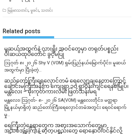
,
,
မြန်မာသတင်း
မှုခင်း
သတင်း
Related posts
မူဆယ်အထွက်နဲ့ လားရှိုး အဝင်တွေမှာ တရုတ်ပစ္စည်း
ပါဆယ်ထုပ်တောင် ခွင့်မပြု
ဩဂုတ် ၈၊ ၂၀၂၆ Shy V (VOM) ရှမ်းပြည်နယ်မြောက်ပိုင်း၊ မူဆယ်
အထွက်မှာ ပြီးခဲ့တဲ့...
ဆည်တော်ကြီးရေလှောင်တမံ ရေလျှော့ချနေတာကြောင့်
ချောင်းမကြီးအနီးက ကျေးရွာ ၁၀ ရွာဝန်းကျင်ရေနစ်မြုပ်၊
မန္တလေး – မိုးကုတ်ကားလမ်း ဖြတ်သန်းမရ
မန္တလေး၊ သြဂုတ်- ၈- ၂၀၂၆ SA(VOM) မန္တလေးတိုင်း၊ မတ္တရာ
မြို့နယ်မှာရှိတဲ့ ဆည်တော်ကြီးရေလှောင်တမံအတွင်း ရေဝင်ရောက်
မှု...
ရေကြီးတဲ့​နေရာ​တွေက အစားအသောက်တွေမှာ
အညစ်အကြေးနဲ့ ဓာတုပစ္စည်းတွေ ရောနှောပါဝင်နိုင်လို့