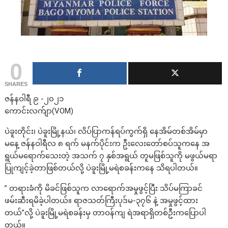
0
SHARES
ဇန်နဝါရီ ၉ -၂၀၂၁
ကောင်းလက်ျာ(VOM)
ပဲခူးတိုင်း၊ ပဲခူးမြို့နယ်၊ လိပ်ပြာကန်ရပ်ကွက်ရှိ နေအိမ်တစ်အိမ်မှာ
မနေ့ ဇန်နဝါရီလ ၈ ရက် မနက်ပိုင်းက ဦးလေးတော်စပ်သူကနေ အ
ရွယ်မရောက်သေးတဲ့ အသက် ၇ နှစ်အရွယ် တူမဖြစ်သူကို မဖွယ်မရာ
ပြုကျင့်ခဲ့တာဖြစ်တယ်လို့ ပဲခူးမြို့မရဲစခန်းကနေ သိရပါတယ်။
” တရားခံကို မိခင်ဖြစ်သူက လာရောက်အမှုဖွင့်ပြီး သိပ်မကြာခင်
ဖမ်းဆီးရမိခဲ့ပါတယ်။ ရာဇသတ်ကြီးပုဒ်မ-၃၇၆ နဲ့ အမှုဖွင့်ထား
တယ်”လို့ ပဲခူးမြို့မရဲစခန်းမှ တာဝန်ကျ ရဲအရာရှိတစ်ဦးကပြောပါ
တယ်။