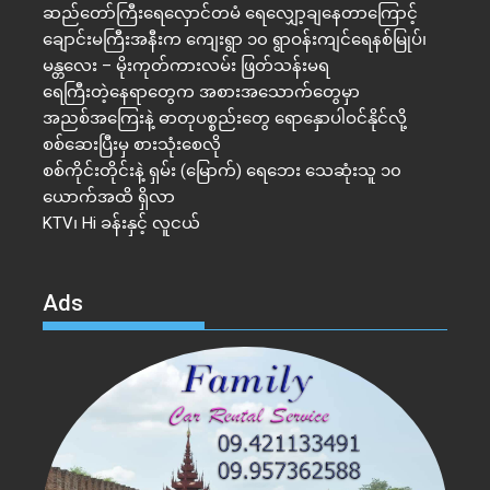
ဆည်တော်ကြီးရေလှောင်တမံ ရေလျှော့ချနေတာကြောင့်
ချောင်းမကြီးအနီးက ကျေးရွာ ၁၀ ရွာဝန်းကျင်ရေနစ်မြုပ်၊
မန္တလေး – မိုးကုတ်ကားလမ်း ဖြတ်သန်းမရ
ရေကြီးတဲ့​နေရာ​တွေက အစားအသောက်တွေမှာ
အညစ်အကြေးနဲ့ ဓာတုပစ္စည်းတွေ ရောနှောပါဝင်နိုင်လို့
စစ်ဆေးပြီးမှ စားသုံးစေလို
စစ်ကိုင်းတိုင်းနဲ့ ရှမ်း (မြောက်) ရေဘေး သေဆုံးသူ ၁၀
ယောက်အထိ ရှိလာ
KTV၊ Hi ခန်းနှင့် လူငယ်
Ads