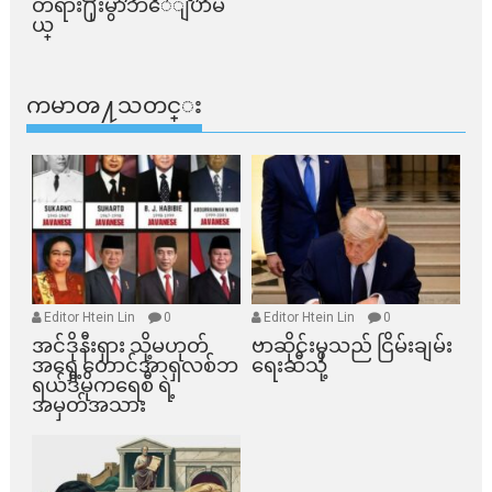
တရား႐ုံးမွာဘဲေျပာမ
ယ္​
ကမာၻ႔သတင္း
Editor Htein Lin
0
Editor Htein Lin
0
အင်ဒိုနီးရှား သို့မဟုတ်
ဗာဆိုင်းမှသည် ငြိမ်းချမ်း
အရှေ့တောင်အာရှလစ်ဘ
ရေးဆီသို့
ရယ်ဒီမိုကရေစီ ရဲ့
အမှတ်အသား