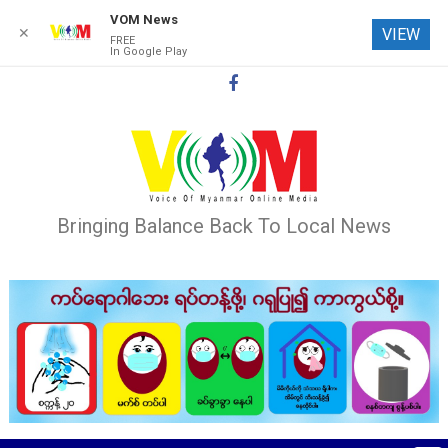
VOM News
✕
VIEW
FREE
In Google Play
Skip
to
content
Bringing Balance Back To Local News