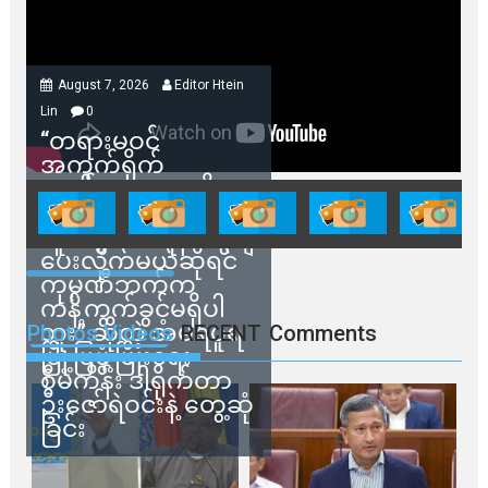
August 7, 2026
Editor Htein
Lin
0
“တရားမဝင်
အကွက်ရိုက်
ရောင်းချမှုတွေကို
သက်ဆိုင်ရာတာဝန်ရှိ
သူတွေက ဂရန်တွေချ
ပေးလိုက်မယ်ဆိုရင်
ကုမ္ပဏီဘက်က
ကန့်ကွက်ခွင့်မရှိပါ
ဘူး” ဆိုတဲ့ အမရပူရ
Photos Videos
RECENT
Comments
မြို့ပြဖွံ့ဖြိုးရေး
စီမံကိန်း ဒါရိုက်တာ
ဦးဇော်ရဲဝင်းနဲ့ တွေ့ဆုံ
ခြင်း