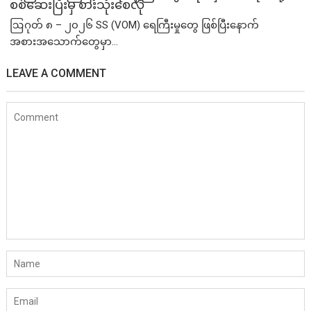
စစ်ဆေးပြီးမှ စားသုံးစေလို
ဩဂုတ် ၈ – ၂၀၂၆ SS (VOM) ရေကြီးမှုတွေ ဖြစ်ပြီးနောက်
အစားအသောက်တွေမှာ...
LEAVE A COMMENT