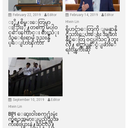
February 22, 2019
Editor
February 14, 2019
Editor
ႏို႔စိမ္းေတြမွာ
Htein Lin
ႏြားႏို႔တစက္မွ မပါဝ
ရိုဟင္ဂ်ာေတြကို ျမန္မာနို
င္ေၾကာင္း စားသံုး
င္ငံသားေပးေရး အျခား
သူေရးရာမွ ဒုညႊန္ခ်ဳ
နိုင္ငံေတြ ၀င္မပါသင္႔ဘူး
ပ္ေျပာၾကား
လို႔ စင္ကာပူနုိင္ငံျခားေ
ရး၀န္ၾကီးဆို
September 10, 2019
Editor
Htein Lin
BPI ​ေဆးဝါးစက္​႐ုံးမွဴး
ကိစၥအမ်ားျပည္​သူအ
က်ိဳးစီးပြားနဲ႔ဆိုင္​လို႔