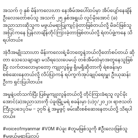
အသက် ၇ နှစ် မိန်းကလေးဟာ နေအိမ်အပေါ်ထပ်မှာ အိပ်ပျော်နေချိန်
ဦးလေးတော်စပ်သူ အသက် ၂၅ နှစ်အရွယ် လွင်မိုးအောင် (ခ)
အညာသားဆိုသူက မဖွယ်မရာပြုကျင့်ခဲ့တာဖြစ်တယ်လို့ မိခင်ဖြစ်သူ
အပြင်ကနေ ပြန်လာချိန်တိုင်ကြားခဲ့တာဖြစ်တယ်လို့ ရဲတပ်ဖွဲ့ကနေ သိ
ရပါတယ်။
အဲ့ဒီအမျိုးသားဟာ မိန်းကလေးရဲ့မိဘတွေနဲ့ဘယ်လိုတော်စပ်တယ် ဆို
တာ သေသေချာချာ မသိရသေးပေမယ့် တစ်အိမ်ထဲမှာအတူနေသူဖြစ်
ပြီး လက်တလောမှာတော့ ကျုးလွန်မှု ရှိ၊မရှိဆိုတာကို ရဲစခန်းမှာ
စစ်ဆေးနေတယ်လို့ လိပ်ပြာကန် ရပ်ကွက်အုပ်ချုပ်ရေးမှူး ဦးယုဆန်း
ဦးက ရှင်းပြပါတယ်။
အမှုနဲ့ပတ်သက်ပြီး ပြစ်မှုကျုးလွန်တယ်လို့ တိုင်ကြားခံရသူ လွင်မိုး
အောင်(ခ)အညာသားကို ပဲခူးမြို့မရဲ စခန်းမှာ (ပ)၇/၂၀၂၁၊ ရာဇသတ်
ကြီးဥပဒေပုဒ်မ – ၃၇၆ နဲ့ အမှုဖွင့် ဖမ်းဆီးစစ်ဆေးနေတယ်လို့ သိရပါ
တယ်။
#voiceofmyanmar #VOM #ပဲခူး #တူမဖြစ်သူကို #ဦးလေးဖြစ်သူ
#မဖွယ်မရာပြုလုပ်