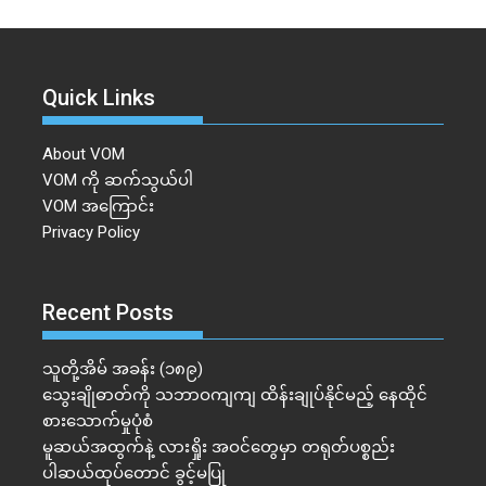
Quick Links
About VOM
VOM ကို ဆက်သွယ်ပါ
VOM အကြောင်း
Privacy Policy
Recent Posts
သူတို့အိမ် အခန်း (၁၈၉)
သွေးချိုဓာတ်ကို သဘာဝကျကျ ထိန်းချုပ်နိုင်မည့် နေထိုင်
စားသောက်မှုပုံစံ
မူဆယ်အထွက်နဲ့ လားရှိုး အဝင်တွေမှာ တရုတ်ပစ္စည်း
ပါဆယ်ထုပ်တောင် ခွင့်မပြု