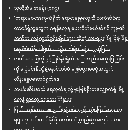
သူတို့အိမ် အခန်း (၁၈၇)
“တရားမဝင်အကွက်ရိုက် ရောင်းချမှုတွေကို သက်ဆိုင်ရာ
တာဝန်ရှိသူတွေက ဂရန်တွေချပေးလိုက်မယ်ဆိုရင် ကုမ္ပဏီ
ဘက်က ကန့်ကွက်ခွင့်မရှိပါဘူး” ဆိုတဲ့ အမရပူရမြို့ပြဖွံ့ဖြိုး
ရေးစီမံကိန်း ဒါရိုက်တာ ဦးဇော်ရဲဝင်းနဲ့ တွေ့ဆုံခြင်း
လယ်ယာမြေကို ခွင့်ပြုမိန့်မရှိဘဲ အခြားနည်းအသုံးပြုခြင်း
ကို ဖြေရှင်းနိုင်ဖို့နဲ့ နောင်ထပ်မံ မဖြစ်ပွားစေဖို့အတွက်
ထိန်းချုပ်ဆောင်ရွက်နေ
သဖန်းဆိပ်ဆည် ရေလွှတ်ချလို့ မူးမြစ်ရိုးတလျှောက်ရှိ မြို့
တွေနဲ့ ရွာတွေ ရေဘေးကြုံနေရ
ပြည်ပလုပ်သား စေလွှတ်မှုနဲ့ ဝင်ငွေခွန်၊ လွှဲပြောင်းငွေတွေ
ရရှိရေး တင်းကျပ်နိုင်ဖို့ ကော်မတီဖွဲ့စည်းမှု အလုပ်သမား
တွေ ဝေဖန်