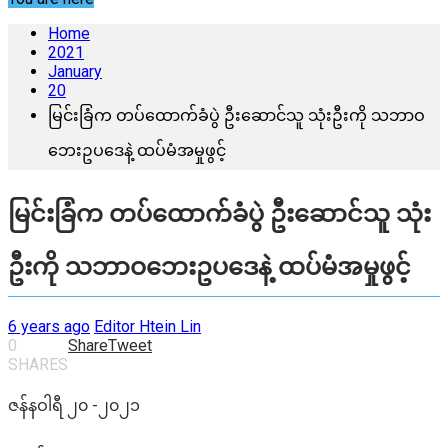
Home
2021
January
20
မြင်းခြံက တပ်ထောက်ခံပွဲ ဦးဆောင်သူ သုံးဦးကို သဘာဝ
ဘေးဥပဒေနဲ့ ထပ်မံအမှုဖွင့်
မြင်းခြံက တပ်ထောက်ခံပွဲ ဦးဆောင်သူ သုံး
ဦးကို သဘာဝဘေးဥပဒေနဲ့ ထပ်မံအမှုဖွင့်
6 years ago
Editor Htein Lin
0
Share
Tweet
SHARES
ဇန်နဝါရီ ၂၀ -၂၀၂၁