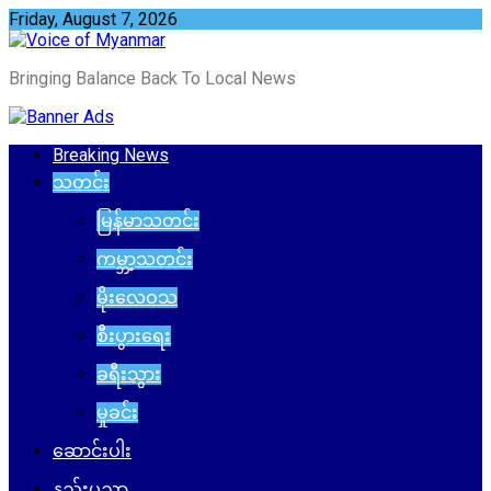
Skip
Friday, August 7, 2026
to
content
Bringing Balance Back To Local News
Breaking News
သတင်း
မြန်မာသတင်း
ကမ္ဘာ့သတင်း
မိုးလေဝသ
စီးပွားရေး
ခရီးသွား
မှုခင်း
ဆောင်းပါး
နည်းပညာ