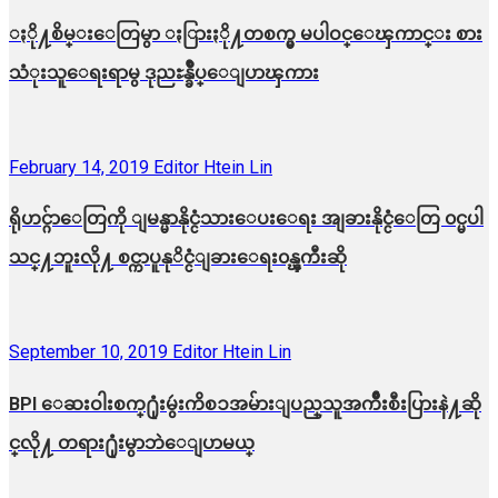
ႏို႔စိမ္းေတြမွာ ႏြားႏို႔တစက္မွ မပါဝင္ေၾကာင္း စား
သံုးသူေရးရာမွ ဒုညႊန္ခ်ဳပ္ေျပာၾကား
February 14, 2019
Editor Htein Lin
ရိုဟင္ဂ်ာေတြကို ျမန္မာနိုင္ငံသားေပးေရး အျခားနိုင္ငံေတြ ၀င္မပါ
သင္႔ဘူးလို႔ စင္ကာပူနုိင္ငံျခားေရး၀န္ၾကီးဆို
September 10, 2019
Editor Htein Lin
BPI ​ေဆးဝါးစက္​႐ုံးမွဴးကိစၥအမ်ားျပည္​သူအက်ိဳးစီးပြားနဲ႔ဆို
င္​လို႔ တရား႐ုံးမွာဘဲေျပာမယ္​