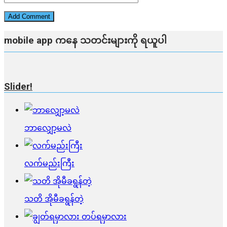
mobile app ​​ကနေ ​​သတင်းများကို ရယူပါ
Slider!
ဘာလျှော့မလဲ
လက်မည်းကြီး
သတိ အိုမီခရွန်တဲ့