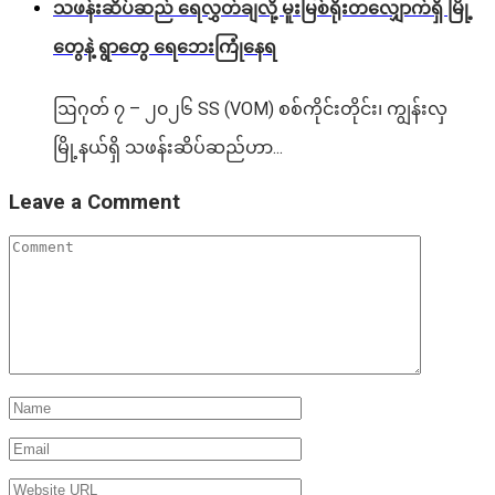
သဖန်းဆိပ်ဆည် ရေလွှတ်ချလို့ မူးမြစ်ရိုးတလျှောက်ရှိ မြို့
တွေနဲ့ ရွာတွေ ရေဘေးကြုံနေရ
ဩဂုတ် ၇ – ၂၀၂၆ SS (VOM) စစ်ကိုင်းတိုင်း၊ ကျွန်းလှ
မြို့နယ်ရှိ သဖန်းဆိပ်ဆည်ဟာ...
Leave a Comment