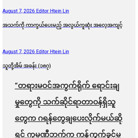
August 7, 2026
Editor Htein Lin
အသက်ကို ကာကွယ်ပေးမည့် အလွယ်ကူဆုံး အလေ့အကျင့်
August 7, 2026
Editor Htein Lin
သူတို့အိမ် အခန်း (၁၈၇)
“တရားမဝင်အကွက်ရိုက် ရောင်းချ
မှုတွေကို သက်ဆိုင်ရာတာဝန်ရှိသူ
တွေက ဂရန်တွေချပေးလိုက်မယ်ဆို
ရင် ကုမ္ပဏီဘက်က ကန့်ကွက်ခွင့်မ