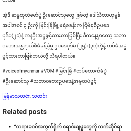
တယ်။
အဲ့ဒီ ဆန္ဒထုတ်ဖော်ပွဲ ဦးဆောင်သူတွေ ဖြစ်တဲ့ ဒေါ်သီတာယုမွန်
အပါအ၀င် ၃ ဦးကို မြင်းခြံမြို့မရဲစခန်းက ငြိမ်စုစီဥပဒေ
ပုဒ်မ(၂၀)နဲ့ ကနဦးအမှုဖွင့်ထားတာဖြစ်ပြီး ဒီကနေ့မှာတော့ သဘာ
ဝဘေးအန္တရာယ်စီမံခန့်ခွဲမှု ဥပဒေပုဒ်မ (၂၅)၊ (၃၀)တို့နဲ့ ထပ်မံအမှု
ဖွင့်ထားတာဖြစ်တယ်လို့ သိရပါတယ်။
#voiceofmyanmar #VOM #မြင်းခြံ #တပ်ထောက်ခံပွဲ
#ဦးဆောင်သူ #သဘာ၀ဘေးဥပဒေနဲ့အမှုထပ်ဖွင့်
မြန်မာသတင်း
,
သတင်း
Related posts
“တရားမဝင်အကွက်ရိုက် ရောင်းချမှုတွေကို သက်ဆိုင်ရာ