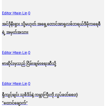
Editor Htein Lin
0
အင်ဒိုနီးရှား သို့မဟုတ် အရှေ့တောင်အာရှလစ်ဘရယ်ဒီမိုကရေစီ
ရဲ့ အမှတ်အသား
Editor Htein Lin
0
ဗာဆိုင်းမှသည် ငြိမ်းချမ်းရေးဆီသို့
Editor Htein Lin
0
ရှီကျင့်ဖျင်၊ သုစိဒိဒ်နဲ့ ကမ္ဘာကြီးကို လှုပ်ခတ်စေတဲ့
“ထောင်ချောက်”