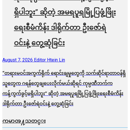
ရှိပါဘူး” ဆိုတဲ့ အမရပူရမြို့ပြဖွံ့ဖြိုး
ရေးစီမံကိန်း ဒါရိုက်တာ ဦးဇော်ရဲ
ဝင်းနဲ့ တွေ့ဆုံခြင်း
August 7, 2026
Editor Htein Lin
“တရားမဝင်အကွက်ရိုက် ရောင်းချမှုတွေကို သက်ဆိုင်ရာတာဝန်ရှိ
သူတွေက ဂရန်တွေချပေးလိုက်မယ်ဆိုရင် ကုမ္ပဏီဘက်က
ကန့်ကွက်ခွင့်မရှိပါဘူး” ဆိုတဲ့ အမရပူရမြို့ပြဖွံ့ဖြိုးရေးစီမံကိန်း
ဒါရိုက်တာ ဦးဇော်ရဲဝင်းနဲ့ တွေ့ဆုံခြင်း
ကမာၻ႔သတင္း