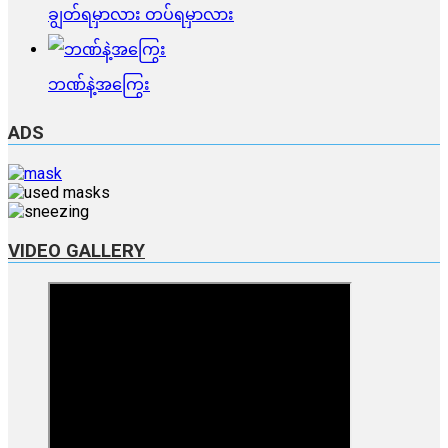
ချွတ်ရမှာလား တပ်ရမှာလား
ဘဏ်နဲ့အကြွေး
ADS
VIDEO GALLERY