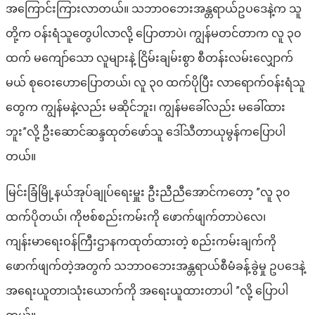
အကြောင်းကြားလာတယ်။ သဘာဝဘေးအန္တရာယ်ဥပဒေနဲ့က သူ
တို့က ဝန်းရံသူတွေပါလာလို့ ပြောတာပဲ၊ ကျွန်မတင်တာက လူ ၃၀
ထက် မကျော်သော လူများနဲ့ ငြိမ်းချမ်းစွာ စီတန်းလမ်းလျှောက်
မယ် စုဝေးဟောပြောတယ်၊ လူ ၃၀ ထက်ပိုပြီး လာရောက်ဝန်းရံသူ
တွေက ကျွန်မနဲ့လည်း မဆိုင်ဘူး၊ ကျွန်မခေါ်လည်း မခေါ်ထား
ဘူး”လို့ ဦးဆောင်ဆန္ဒထုတ်ဖော်သူ ဒေါ်သီတာယုမွန်ကပြောပါ
တယ်။
မြင်းခြံမြို့နယ်အုပ်ချုပ်ရေးမှူး ဦးညီညီအောင်က​တော့ ”လူ ၃၀
ထက်ပိုတယ်၊ ကိုဗစ်စည်းကမ်းကို ဖောက်ဖျက်တာပဲလေ၊
ကျန်းမာရေးဝန်ကြီးဌာနကထုတ်ထားတဲ့ စည်းကမ်းချက်ကို
ဖောက်ဖျက်တဲ့အတွက် သဘာဝဘေးအန္တရာယ်စီမံခန့်ခွဲမှု ဥပဒေနဲ့
အရေးယူတာ၊သုံးယောက်ကို အရေးယူထားတာပါ ”လို့ ပြောပါ