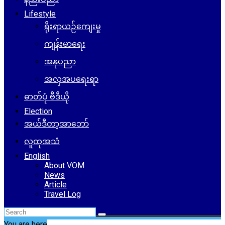
Lifestyle
ရိုးရာယဉ်ကျေးမှု
ကျန်းမာရေး
အနုပညာ
အလှအပရေးရာ
ဓာတ်ပုံ ဗီဒီယို
Election
အယ်ဒီတာ့အာဘော်
လူထုအသံ
English
About VOM
News
Article
Travel Log
You are here