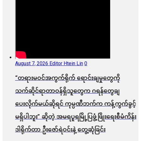
August 7, 2026
Editor Htein Lin
0
“တရားမဝင်အကွက်ရိုက် ရောင်းချမှုတွေကို
သက်ဆိုင်ရာတာဝန်ရှိသူတွေက ဂရန်တွေချ
ပေးလိုက်မယ်ဆိုရင် ကုမ္ပဏီဘက်က ကန့်ကွက်ခွင့်
မရှိပါဘူး” ဆိုတဲ့ အမရပူရမြို့ပြဖွံ့ဖြိုးရေးစီမံကိန်း
ဒါရိုက်တာ ဦးဇော်ရဲဝင်းနဲ့ တွေ့ဆုံခြင်း