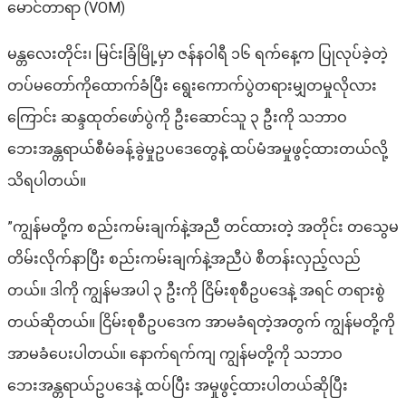
မောင်တာရာ (VOM)
မန္တလေးတိုင်း၊ မြင်းခြံမြို့မှာ ဇန်နဝါရီ ၁၆ ရက်နေ့က ပြုလုပ်ခဲ့တဲ့
တပ်မတော်ကိုထောက်ခံပြီး ရွေးကောက်ပွဲတရားမျှတမှုလိုလား
ကြောင်း ဆန္ဒထုတ်ဖော်ပွဲကို ဦးဆောင်သူ ၃ ဦးကို သဘာဝ
ဘေးအန္တရာယ်စီမံခန့်ခွဲမှုဥပဒေတွေနဲ့ ထပ်မံအမှုဖွင့်ထားတယ်လို့
သိရပါတယ်။
”ကျွန်မတို့က စည်းကမ်းချက်နဲ့အညီ တင်ထားတဲ့ အတိုင်း တသွေမ
တိမ်းလိုက်နာပြီး စည်းကမ်းချက်နဲ့အညီပဲ စီတန်းလှည့်လည်
တယ်။ ဒါကို ကျွန်မအပါ ၃ ဦးကို ငြိမ်းစုစီဥပဒေနဲ့ အရင် တရားစွဲ
တယ်ဆိုတယ်။ ငြိမ်းစုစီဥပဒေက အာမခံရတဲ့အတွက် ကျွန်မတို့ကို
အာမခံပေးပါတယ်။ နောက်ရက်ကျ ကျွန်မတို့ကို သဘာဝ
ဘေးအန္တရာယ်ဥပဒေနဲ့ ထပ်ပြီး အမှုဖွင့်ထားပါတယ်ဆိုပြီး