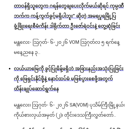
တာဝန်ရှိသူတွေက ဂရန်တွေချပေးလိုက်မယ်ဆိုရင် ကုမ္ပဏီ
ဘက်က ကန့်ကွက်ခွင့်မရှိပါဘူး” ဆိုတဲ့ အမရပူရမြို့ပြ
ဖွံ့ဖြိုးရေးစီမံကိန်း ဒါရိုက်တာ ဦးဇော်ရဲဝင်းနဲ့ တွေ့ဆုံခြင်း
မန္တလေး- သြဂုတ်- ၆-၂၀၂၆ VOM သြဂုတ်လ ၅ ရက်နေ့
မနေ့ညနေ ၃...
လယ်ယာမြေကို ခွင့်ပြုမိန့်မရှိဘဲ အခြားနည်းအသုံးပြုခြင်း
ကို ဖြေရှင်းနိုင်ဖို့နဲ့ နောင်ထပ်မံ မဖြစ်ပွားစေဖို့အတွက်
ထိန်းချုပ်ဆောင်ရွက်နေ
မန္တလေး၊ သြဂုတ်- ၆- ၂၀၂၆ SA(VOM) ပုသိမ်ကြီးမြို့နယ်၊
ကိုယ်စားလှယ်အမှတ် (၂)၊ တိုင်းဒေသကြီးလွှတ်တော်...