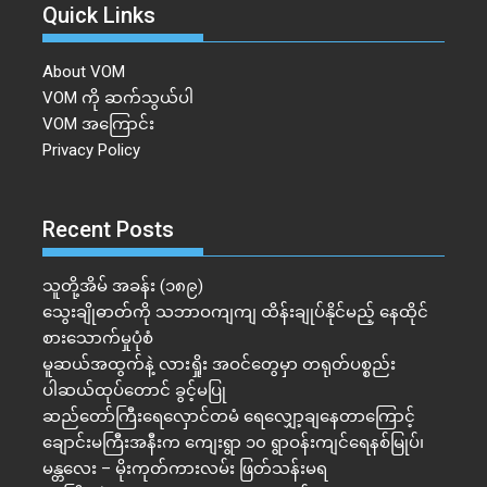
Quick Links
About VOM
VOM ကို ဆက်သွယ်ပါ
VOM အကြောင်း
Privacy Policy
Recent Posts
သူတို့အိမ် အခန်း (၁၈၉)
သွေးချိုဓာတ်ကို သဘာဝကျကျ ထိန်းချုပ်နိုင်မည့် နေထိုင်
စားသောက်မှုပုံစံ
မူဆယ်အထွက်နဲ့ လားရှိုး အဝင်တွေမှာ တရုတ်ပစ္စည်း
ပါဆယ်ထုပ်တောင် ခွင့်မပြု
ဆည်တော်ကြီးရေလှောင်တမံ ရေလျှော့ချနေတာကြောင့်
ချောင်းမကြီးအနီးက ကျေးရွာ ၁၀ ရွာဝန်းကျင်ရေနစ်မြုပ်၊
မန္တလေး – မိုးကုတ်ကားလမ်း ဖြတ်သန်းမရ