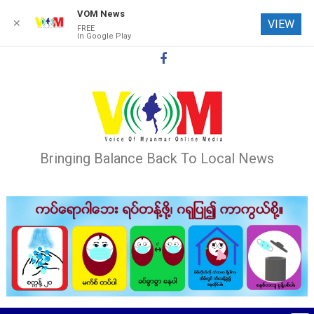
VOM News
✕
VIEW
FREE
In Google Play
Skip
to
content
Bringing Balance Back To Local News