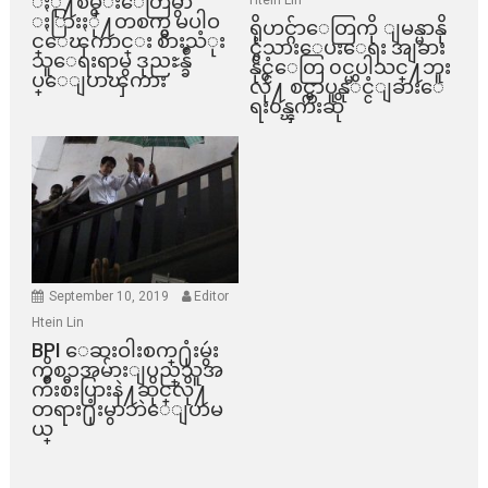
ႏို႔စိမ္းေတြမွာ
ႏြားႏို႔တစက္မွ မပါဝ
ရိုဟင္ဂ်ာေတြကို ျမန္မာနို
င္ေၾကာင္း စားသံုး
င္ငံသားေပးေရး အျခား
သူေရးရာမွ ဒုညႊန္ခ်ဳ
နိုင္ငံေတြ ၀င္မပါသင္႔ဘူး
ပ္ေျပာၾကား
လို႔ စင္ကာပူနုိင္ငံျခားေ
ရး၀န္ၾကီးဆို
September 10, 2019
Editor
Htein Lin
BPI ​ေဆးဝါးစက္​႐ုံးမွဴး
ကိစၥအမ်ားျပည္​သူအ
က်ိဳးစီးပြားနဲ႔ဆိုင္​လို႔
တရား႐ုံးမွာဘဲေျပာမ
ယ္​