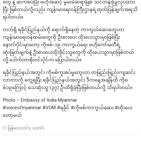
တွေ နဲ့ ဆက်စပ်ပြီး ဗဟိုအဆင့် မွမ်းမံဆရာဖြစ် သင်တန်းပြုလုပ်ထား
ပြီး ဖြစ်တယ်လို့လည်း ကျန်းမာရေးဝန်ကြီးဌာနရဲ့ထုတ်ပြန်ချက်အရသိ
ရပါတယ်။
လက်ရှိ ရခိုင်ပြည်နယ်ကို ရောက်ရှိနေတဲ့ ကာကွယ်ဆေးတွေဟာ
ကျန်းမာရေးဝန်ထမ်းတွေကို ဦးစားပေး ထိုးပေးသွားမှာဖြစ်ပြီး
နောက်ပိုင်းမှာတော့ ကိုဗစ်-၁၉ ကာကွယ်ရေး ဗဟိုကော်မတီရဲ့
ဆုံးဖြတ်ချက်နဲ့ ဦးစားပေးထိုးခိုင်းသူတွေကို ထိုးပေးသွားမှာဖြစ်တယ်
လို့ ဒေါက်တာစိုးဝင်းပိုင်က ပြောပါတယ်။
ရခိုင်ပြည်နယ်အတွင်း ကိုဗစ်ကူးစပ်မှုတွေဟာ တဖြည်းဖြည်းကျဆင်း
လာတာကို တွေ့ရပြီး ရခိုင်ပြည်နယ်အတွင်း ဒီကနေ့အချိန်ထိ ကိုဗ
စ်၁၉ကြောင့် သေဆုံးသူ (၃၇) ဦးထိရှိခဲ့ပြီးဖြစ်တယ်လို့ သိရပါတယ်။
Photo – Embassy of India Myanmar
#voiceofmyanmar #VOM #ရခိုင် #ကိုဗစ်ကာကွယ်ဆေး #ထိုးပေး
တော့မယ်
,
မြန်မာသတင်း
သတင်း