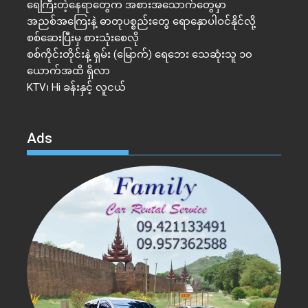
ရေကြီးတဲ့​နေရာ​တွေက အစားအသောက်တွေမှာ
အညစ်အကြေးနဲ့ ဓာတုပစ္စည်းတွေ ရောနှောပါဝင်နိုင်လို့
စစ်ဆေးပြီးမှ စားသုံးစေလို
စစ်ကိုင်းတိုင်းနဲ့ ရှမ်း (မြောက်) ရေဘေး သေဆုံးသူ ၁၀
ယောက်အထိ ရှိလာ
KTV၊ Hi ခန်းနှင့် လူငယ်
Ads