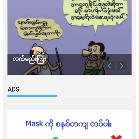
လက်မည်းကြီး
သ
ADS