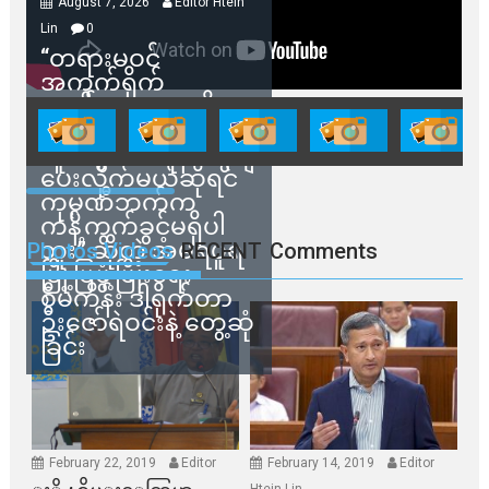
August 7, 2026
Editor Htein
Lin
0
“တရားမဝင်
အကွက်ရိုက်
ရောင်းချမှုတွေကို
သက်ဆိုင်ရာတာဝန်ရှိ
သူတွေက ဂရန်တွေချ
ပေးလိုက်မယ်ဆိုရင်
ကုမ္ပဏီဘက်က
ကန့်ကွက်ခွင့်မရှိပါ
ဘူး” ဆိုတဲ့ အမရပူရ
Photos Videos
RECENT
Comments
မြို့ပြဖွံ့ဖြိုးရေး
စီမံကိန်း ဒါရိုက်တာ
ဦးဇော်ရဲဝင်းနဲ့ တွေ့ဆုံ
ခြင်း
February 22, 2019
Editor
February 14, 2019
Editor
Htein Lin