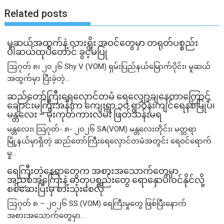
Related posts
မူဆယ်အထွက်နဲ့ လားရှိုး အဝင်တွေမှာ တရုတ်ပစ္စည်း
ပါဆယ်ထုပ်တောင် ခွင့်မပြု
ဩဂုတ် ၈၊ ၂၀၂၆ Shy V (VOM) ရှမ်းပြည်နယ်မြောက်ပိုင်း၊ မူဆယ်
အထွက်မှာ ပြီးခဲ့တဲ့...
ဆည်တော်ကြီးရေလှောင်တမံ ရေလျှော့ချနေတာကြောင့်
ချောင်းမကြီးအနီးက ကျေးရွာ ၁၀ ရွာဝန်းကျင်ရေနစ်မြုပ်၊
မန္တလေး – မိုးကုတ်ကားလမ်း ဖြတ်သန်းမရ
မန္တလေး၊ သြဂုတ်- ၈- ၂၀၂၆ SA(VOM) မန္တလေးတိုင်း၊ မတ္တရာ
မြို့နယ်မှာရှိတဲ့ ဆည်တော်ကြီးရေလှောင်တမံအတွင်း ရေဝင်ရောက်
မှု...
ရေကြီးတဲ့​နေရာ​တွေက အစားအသောက်တွေမှာ
အညစ်အကြေးနဲ့ ဓာတုပစ္စည်းတွေ ရောနှောပါဝင်နိုင်လို့
စစ်ဆေးပြီးမှ စားသုံးစေလို
ဩဂုတ် ၈ – ၂၀၂၆ SS (VOM) ရေကြီးမှုတွေ ဖြစ်ပြီးနောက်
အစားအသောက်တွေမှာ...