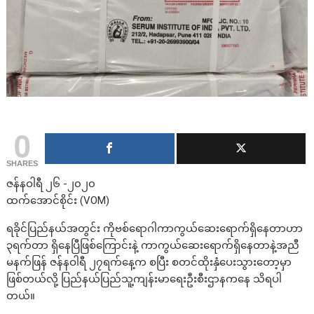
0
SHARES
ဇန်နဝါရီ ၂၆ -၂၀၂၀
ထက်အောင်စိုင်း (VOM)
ရခိုင်ပြည်နယ်အတွင်း ကိုဗစ်ရောဂါကာကွယ်ဆေးရောက်ရှိနေတာဟာ
၃ရက်တာ ရှိနေပြီဖြစ်ကြောင်းနဲ့ ကာကွယ်ဆေး‌ရောက်ရှိနေတာနဲ့အညီ
မနက်ဖြန် ဇန်နဝါရီ ၂၇ရက်နေ့က စပြီး စတင်ထိုးနှံပေးသွားတော့မှာ
ဖြစ်တယ်လို့ ပြည်နယ်ပြည်သူ့ကျန်းမာရေးဦးစီးဌာနကနေ သိရပါ
တယ်။