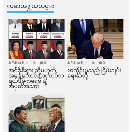
ကမာၻ႔သတင္း
Editor Htein Lin
0
Editor Htein Lin
0
အင်ဒိုနီးရှား သို့မဟုတ်
ဗာဆိုင်းမှသည် ငြိမ်းချမ်း
အရှေ့တောင်အာရှလစ်ဘ
ရေးဆီသို့
ရယ်ဒီမိုကရေစီ ရဲ့
အမှတ်အသား