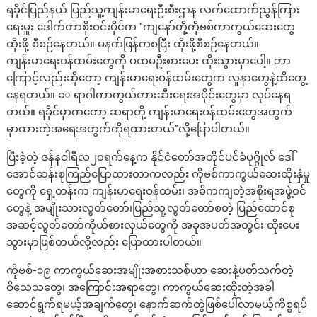
ရခိုင်ပြည်နယ် ပြည်သူ့ကျန်းမာရေးဦးစီးဌာန လက်ထောက်ညွှန်ကြား
ရေးမှူး ဒေါက်တာစိုးဝင်းပိုင်က “ကျနော်တို့ကိုဗစ်ကာကွယ်ဆေးတွေ
ထိုးဖို့ စီစဉ်နေတယ်။ မနက်ဖြန်ကစပြီး ထိုးဖို့စီစဉ်နေတယ်။
ကျန်းမာရေးဝန်ထမ်းတွေကို ပထမဦးစားပေး ထိုးသွားမှာပေါ့။ ဘာ
ကြောင့်လည်းဆိုတော့ ကျန်းမာရေးဝန်ထမ်းတွေက လူနာတွေနဲ့ထိတွေ့
နေရတယ်။ ေ ရာဂါကာကွယ်တားဆီးရေးအပိုင်းတွေမှာ လုပ်နေရ
တယ်။ ရခိုင်မှာကတော့ ဆရာတို့ ကျန်းမာရေးဝန်ထမ်းတွေအတွက်
မှာထားတဲ့အရေအတွက်ကိုရထားတယ်”လို့ပြောပါတယ်။
ပြီးခဲ့တဲ့ ဇန်နဝါရီလ၂၀ရက်နေ့က နိုင်ငံတော်အတိုင်ပင်ခံပုဂ္ဂိုလ် ဒေါ်
အောင်ဆန်းစုကြည်ပြောထားတာကလည်း ကိုဗစ်ကာကွယ်ဆေးထိုးနှံမှု
တွေကို ရှေ့တန်းက ကျန်းမာရေးဝန်ထမ်း၊ အဓိကကျတဲ့အစိုးရအဖွဲ့ဝင်
တွေနဲ့ အမျိုးသားလွှတ်တော်၊ပြည်သူ့လွှတ်တော်စတဲ့ ပြည်ထောင်စု
အဆင့်လွှတ်တော်ကိုယ်စားလှယ်တွေကို အခုအပတ်အတွင်း ထိုးပေး
သွားမှာဖြစ်တယ်လို့လည်း ပြောထားပါတယ်။
ကိုဗစ်-၁၉ ကာကွယ်ဆေးအမျိုးအစားသစ်ဟာ ဆေးနဲ့ပတ်သက်တဲ့
ဝိသေသတွေ၊ အကြောင်းအရာတွေ၊ ကာကွယ်ဆေးထိုးတဲ့အခါ
ဆောင်ရွက်ရမယ့်အချက်တွေ၊ နောက်ဆက်တွဲဖြစ်ပေါ်လာမယ့်ကိစ္စရပ်