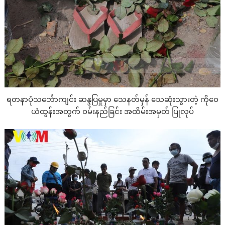
ရတနာပုံသင်္ဘောကျင်း ဆန္ဒပြမှုမှာ သေနတ်မှန် သေဆုံးသွားတဲ့ ကိုဝေ
ယံထွန်းအတွက် ဝမ်းနည်ခြင်း အထိမ်းအမှတ် ပြုလုပ်