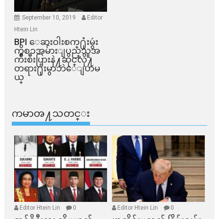
September 10, 2019
Editor
Htein Lin
BPI ​ေဆးဝါးစက္​႐ုံးမွဴး
ကိစၥအမ်ားျပည္​သူအ
က်ိဳးစီးပြားနဲ႔ဆိုင္​လို႔
တရား႐ုံးမွာဘဲေျပာမ
ယ္​
ကမာၻ႔သတင္း
Editor Htein Lin
0
Editor Htein Lin
0