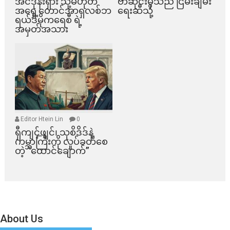
အင်ဒိုနီးရှား သို့မဟုတ်
ဗာဆိုင်းမှသည် ငြိမ်းချမ်း
အရှေ့တောင်အာရှလစ်ဘ
ရေးဆီသို့
ရယ်ဒီမိုကရေစီ ရဲ့
အမှတ်အသား
Editor Htein Lin
0
ရှီကျင့်ဖျင်၊ သုစိဒိဒ်နဲ့
ကမ္ဘာကြီးကို လှုပ်ခတ်စေ
တဲ့ “ထောင်ချောက်”
About Us