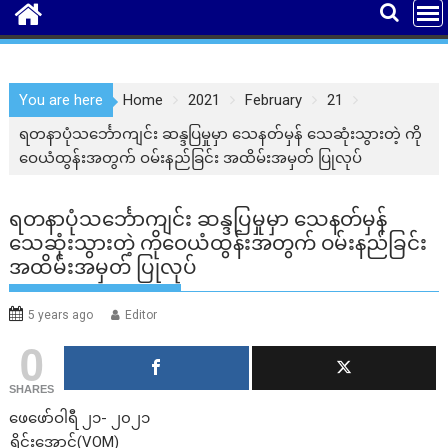
You are here
Home
2021
February
21
ရတနာပုံသင်္ဘောကျင်း ဆန္ဒပြမှုမှာ သေနတ်မှန် သေဆုံးသွားတဲ့ ကို
ဝေယံထွန်းအတွက် ဝမ်းနည်ခြင်း အထိမ်းအမှတ် ပြုလုပ်
ရတနာပုံသင်္ဘောကျင်း ဆန္ဒပြမှုမှာ သေနတ်မှန်
သေဆုံးသွားတဲ့ ကိုဝေယံထွန်းအတွက် ဝမ်းနည်ခြင်း
အထိမ်းအမှတ် ပြုလုပ်
5 years ago
Editor
0
SHARES
ဖေဖော်ဝါရီ ၂၁- ၂၀၂၁
ရှိုင်းအောင်(VOM)