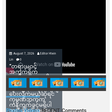
August 7, 2026
Editor Htein
Lin
0
“တရားမဝင်
အကွက်ရိုက်
ရောင်းချမှုတွေကို
သက်ဆိုင်ရာတာဝန်ရှိ
သူတွေက ဂရန်တွေချ
ပေးလိုက်မယ်ဆိုရင်
ကုမ္ပဏီဘက်က
ကန့်ကွက်ခွင့်မရှိပါ
ဘူး” ဆိုတဲ့ အမရပူရ
Photos Videos
RECENT
Comments