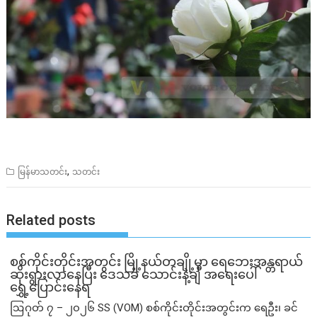
,
မြန်မာသတင်း
သတင်း
Related posts
စစ်ကိုင်းတိုင်းအတွင်း မြို့နယ်တချို့မှာ ရေဘေးအန္တရာယ်
ဆိုးရွားလာနေပြီး ဒေသခံ သောင်းနဲ့ချီ အရေးပေါ်
ရွှေ့ပြောင်းနေရ
ဩဂုတ် ၇ – ၂၀၂၆ SS (VOM) စစ်ကိုင်းတိုင်းအတွင်းက ရေဦး၊ ခင်