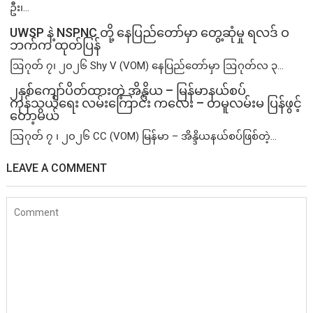
ဦး၊...
UWSP နဲ့ NSPNC တို့ နေပြည်တော်မှာ တွေ့ဆုံမှု ရလဒ် ဝ
ဘက်က ထုတ်ပြန်
ဩဂုတ် ၇၊ ၂၀၂၆ Shy V (VOM) နေပြည်တော်မှာ ဩဂုတ်လ ၃...
၂နှစ်​ကျော်ပိတ်ထားတဲ့ အိန္ဒိယ – မြန်မာနယ်စပ်
ကုန်သွယ်ရေး လမ်းကြောင်း ကလေး – တမူလမ်းမ ပြန်ဖွင့်
တော့မယ်
ဩဂုတ် ၇ ၊ ၂၀၂၆ CC (VOM) မြန်မာ – အိန္ဒိယနယ်စပ်ဖြစ်တဲ့...
LEAVE A COMMENT