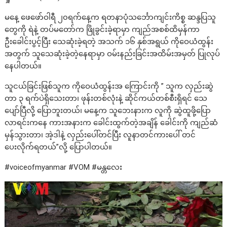
မနေ့ ဖေဖော်ဝါရီ ၂၀ရက်နေ့က ရတနာပုံသင်္ဘောကျင်းကိစ္စ ဆန္ဒပြသူ
တွေကို ရဲနဲ့ တပ်မတော်က ဖြိုခွင်းခဲ့ရာမှာ ကျည်အစစ်ထိမှန်ကာ
ဦးခေါင်းပွင့်ပြီး သေဆုံးခဲ့ရတဲ့ အသက် ၁၆ နှစ်အရွယ် ကိုဝေယံထွန်း
အတွက် သူသေဆုံးခဲ့တဲ့နေရာမှာ ဝမ်းနည်းခြင်းအထိမ်းအမှတ် ပြုလုပ်
နေပါတယ်။
သူငယ်ခြင်းဖြစ်သူက ကိုဝေယံထွန်းအ ကြောင်းကို ” သူက လှည်းဆွဲ
တာ ၃ ရက်ပဲရှိသေးတာ၊ ဖုန်းတစ်လုံးနဲ့ ဆိုင်ကယ်တစ်စီးရှိရင် သေ
ပျော်ပြီလို့ ပြောဘူးတယ်၊ မနေ့က သူဘေးနားက လူကို ဆွဲထူဖို့ပြော
လာရင်းကနေ ကားအနားက ခေါင်းထွက်တဲ့အချိန် ခေါင်းကို ကျည်ဆံ
မှန်သွားတာ၊ အဲ့ဒါနဲ့ လှည်းပေါ်တင်ပြီး လူနာတင်ကားပေါ် တင်
ပေးလိုက်ရတယ်”လို့ ပြောပါတယ်။
#voiceofmyanmar #VOM #မန္တလေး