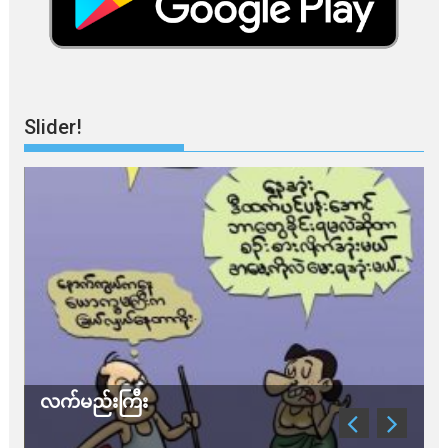
Slider!
လက်မည်းကြီး
သ