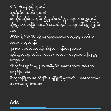
KTV၊ Hi ခန်းနှင့် လူငယ်
သူတို့အိမ် အခန်း (၁၈၈)
စစ်ကိုင်းတိုင်းအတွင်း မြို့နယ်တချို့မှာ ရေဘေးအန္တရာယ်
ဆိုးရွားလာနေပြီး ဒေသခံ သောင်းနဲ့ချီ အရေးပေါ် ရွှေ့ပြောင်း
နေရ
UWSP နဲ့ NSPNC တို့ နေပြည်တော်မှာ တွေ့ဆုံမှု ရလဒ် ဝ
ဘက်က ထုတ်ပြန်
၂နှစ်​ကျော်ပိတ်ထားတဲ့ အိန္ဒိယ – မြန်မာနယ်စပ်
ကုန်သွယ်ရေး လမ်းကြောင်း ကလေး – တမူလမ်းမ ပြန်ဖွင့်
တော့မယ်
ငါးသိုင်းချောင်းမြို့နယ် အနိမ့်ပိုင်းနေရာတွေက အိမ်​တွေ
ရေနစ်မြုပ်နေ
မိုးကုတ်မြို့မှာ ရေကြီးပြီး မြေပြိုလို့ မိုးကုတ် – မန္တလေးလမ်း
မှာ ကားတွေပိတ်မိနေ
Ads