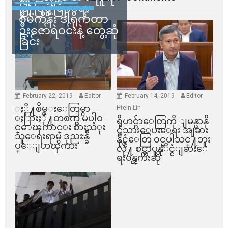
မြို့ပြဖွံ့ဖြိုးရေး
စီမံကိန်း ဒါရိုက်တာ
ဦးဇော်ရဲဝင်းနဲ့ တွေ့ဆုံ
ခြင်း
February 22, 2019
Editor
February 14, 2019
Editor
ႏို႔စိမ္းေတြမွာ
Htein Lin
ႏြားႏို႔တစက္မွ မပါဝ
ရိုဟင္ဂ်ာေတြကို ျမန္မာနို
င္ေၾကာင္း စားသံုး
င္ငံသားေပးေရး အျခား
သူေရးရာမွ ဒုညႊန္ခ်ဳ
နိုင္ငံေတြ ၀င္မပါသင္႔ဘူး
ပ္ေျပာၾကား
လို႔ စင္ကာပူနုိင္ငံျခားေ
ရး၀န္ၾကီးဆို