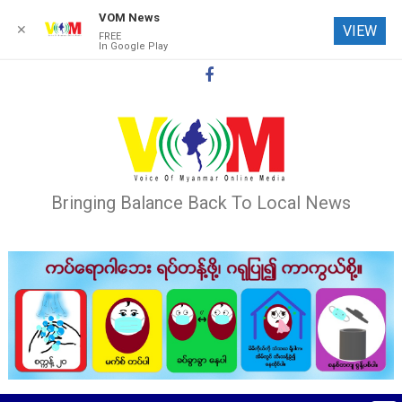
VOM News
✕
VIEW
FREE
In Google Play
Skip
to
content
Bringing Balance Back To Local News