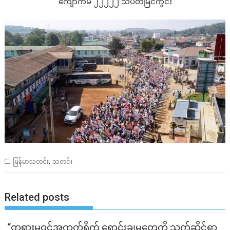
ကျောက်မဲ ၂၂၂၂၂ သပိတ်မြင်ကွင်း
,
မြန်မာသတင်း
သတင်း
Related posts
“တရားမဝင်အကွက်ရိုက် ရောင်းချမှုတွေကို သက်ဆိုင်ရာ