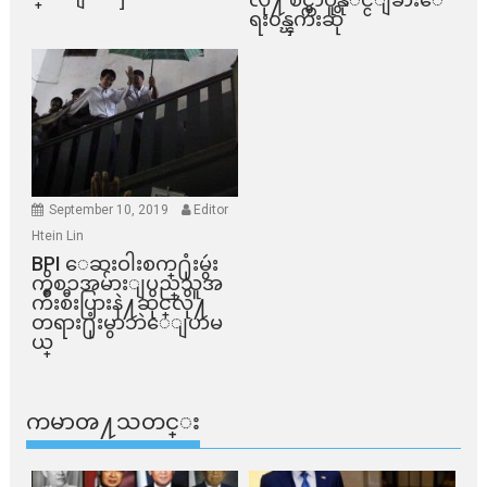
ရး၀န္ၾကီးဆို
September 10, 2019
Editor
Htein Lin
BPI ​ေဆးဝါးစက္​႐ုံးမွဴး
ကိစၥအမ်ားျပည္​သူအ
က်ိဳးစီးပြားနဲ႔ဆိုင္​လို႔
တရား႐ုံးမွာဘဲေျပာမ
ယ္​
ကမာၻ႔သတင္း