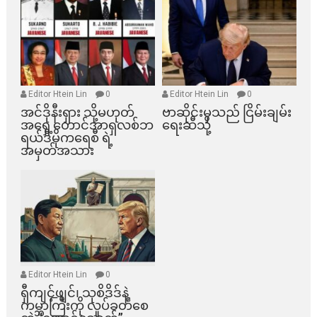
Editor Htein Lin
0
Editor Htein Lin
0
အင်ဒိုနီးရှား သို့မဟုတ်
ဗာဆိုင်းမှသည် ငြိမ်းချမ်း
အရှေ့တောင်အာရှလစ်ဘ
ရေးဆီသို့
ရယ်ဒီမိုကရေစီ ရဲ့
အမှတ်အသား
Editor Htein Lin
0
ရှီကျင့်ဖျင်၊ သုစိဒိဒ်နဲ့
ကမ္ဘာကြီးကို လှုပ်ခတ်စေ