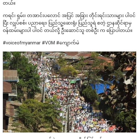
တယ်။
ကရင်၊ ရှမ်း၊ တအာင်းပလောင် အပြင် အခြား တိုင်းရင်းသားများ ပါဝင်
ပြီး လျှပ်စစ်၊ ပညာရေး၊ ပြည်သူ့ဆေးရုံ၊ ပြည်သူရဲ စတဲ့ ဌာနဆိုင်ရာမှ
ဝန်ထမ်းများပါ ပါဝင် တယ်လို့ ဦးဆောင်သူ တစ်ဦး က ပြောပါတယ်။
#voiceofmyanmar #VOM #ကျောက်မဲ