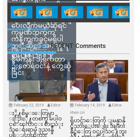
ရောင်းချမှုတွေကို
သက်ဆိုင်ရာတာဝန်ရှိ
သူတွေက ဂရန်တွေချ
ပေးလိုက်မယ်ဆိုရင်
ကုမ္ပဏီဘက်က
ကန့်ကွက်ခွင့်မရှိပါ
ဘူး” ဆိုတဲ့ အမရပူရ
Photos Videos
RECENT
Comments
မြို့ပြဖွံ့ဖြိုးရေး
စီမံကိန်း ဒါရိုက်တာ
ဦးဇော်ရဲဝင်းနဲ့ တွေ့ဆုံ
ခြင်း
February 22, 2019
Editor
February 14, 2019
Editor
ႏို႔စိမ္းေတြမွာ
Htein Lin
ႏြားႏို႔တစက္မွ မပါဝ
ရိုဟင္ဂ်ာေတြကို ျမန္မာနို
င္ေၾကာင္း စားသံုး
င္ငံသားေပးေရး အျခား
သူေရးရာမွ ဒုညႊန္ခ်ဳ
နိုင္ငံေတြ ၀င္မပါသင္႔ဘူး
ပ္ေျပာၾကား
လို႔ စင္ကာပူနုိင္ငံျခားေ