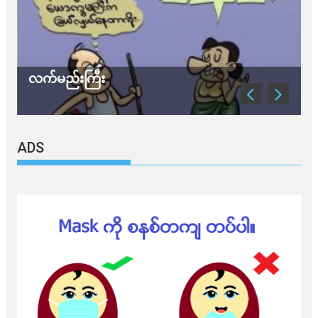
လက်မည်းကြီး
သ
ADS