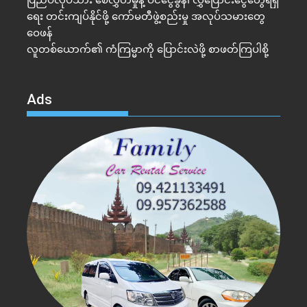
ရေး တင်းကျပ်နိုင်ဖို့ ကော်မတီဖွဲ့စည်းမှု အလုပ်သမားတွေ
ဝေဖန်
လူတစ်ယောက်၏ ကံကြမ္မာကို ပြောင်းလဲဖို့ စာဖတ်ကြပါစို့
Ads