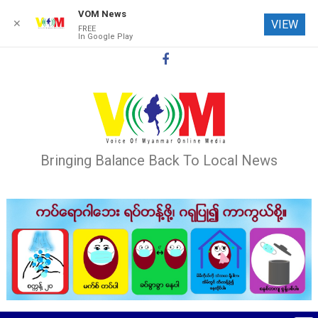
VOM News
✕
VIEW
FREE
In Google Play
Skip
to
content
Bringing Balance Back To Local News