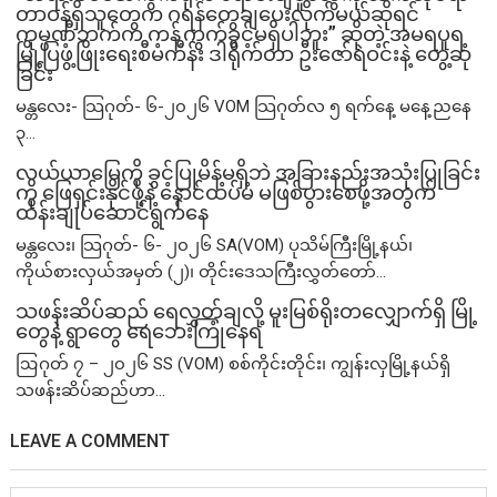
တာဝန်ရှိသူတွေက ဂရန်တွေချပေးလိုက်မယ်ဆိုရင်
ကုမ္ပဏီဘက်က ကန့်ကွက်ခွင့်မရှိပါဘူး” ဆိုတဲ့ အမရပူရ
မြို့ပြဖွံ့ဖြိုးရေးစီမံကိန်း ဒါရိုက်တာ ဦးဇော်ရဲဝင်းနဲ့ တွေ့ဆုံ
ခြင်း
မန္တလေး- သြဂုတ်- ၆-၂၀၂၆ VOM သြဂုတ်လ ၅ ရက်နေ့ မနေ့ညနေ
၃...
လယ်ယာမြေကို ခွင့်ပြုမိန့်မရှိဘဲ အခြားနည်းအသုံးပြုခြင်း
ကို ဖြေရှင်းနိုင်ဖို့နဲ့ နောင်ထပ်မံ မဖြစ်ပွားစေဖို့အတွက်
ထိန်းချုပ်ဆောင်ရွက်နေ
မန္တလေး၊ သြဂုတ်- ၆- ၂၀၂၆ SA(VOM) ပုသိမ်ကြီးမြို့နယ်၊
ကိုယ်စားလှယ်အမှတ် (၂)၊ တိုင်းဒေသကြီးလွှတ်တော်...
သဖန်းဆိပ်ဆည် ရေလွှတ်ချလို့ မူးမြစ်ရိုးတလျှောက်ရှိ မြို့
တွေနဲ့ ရွာတွေ ရေဘေးကြုံနေရ
ဩဂုတ် ၇ – ၂၀၂၆ SS (VOM) စစ်ကိုင်းတိုင်း၊ ကျွန်းလှမြို့နယ်ရှိ
သဖန်းဆိပ်ဆည်ဟာ...
LEAVE A COMMENT