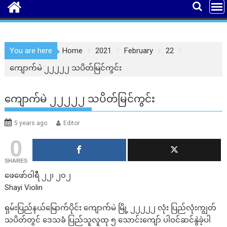
You are here
Home
2021
February
22
ကျောက်မဲ ၂၂၂၂၂ သပိတ်မြင်ကွင်း
ကျောက်မဲ ၂၂၂၂၂ သပိတ်မြင်ကွင်း
5 years ago
Editor
0
SHARES
ဖေဖော်ဝါရီ ၂၂၊ ၂၀၂
Shayi Violin
ရှမ်းပြည်နယ်မြောက်ပိုင်း ကျောက်မဲ မြို့ ၂၂၂၂၂ လုံး ပြည်လုံးကျွတ်
သပိတ်တွင် ဒေသခံ ပြည်သူလူထု ၅ သောင်းကျော် ပါဝင်ဆင်နွဲခဲ့ပါ