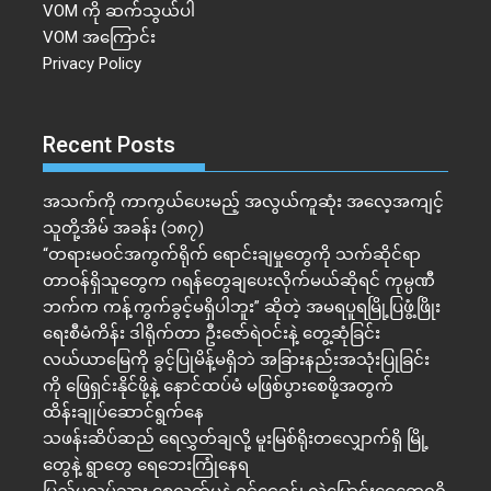
VOM ကို ဆက်သွယ်ပါ
VOM အကြောင်း
Privacy Policy
Recent Posts
အသက်ကို ကာကွယ်ပေးမည့် အလွယ်ကူဆုံး အလေ့အကျင့်
သူတို့အိမ် အခန်း (၁၈၇)
“တရားမဝင်အကွက်ရိုက် ရောင်းချမှုတွေကို သက်ဆိုင်ရာ
တာဝန်ရှိသူတွေက ဂရန်တွေချပေးလိုက်မယ်ဆိုရင် ကုမ္ပဏီ
ဘက်က ကန့်ကွက်ခွင့်မရှိပါဘူး” ဆိုတဲ့ အမရပူရမြို့ပြဖွံ့ဖြိုး
ရေးစီမံကိန်း ဒါရိုက်တာ ဦးဇော်ရဲဝင်းနဲ့ တွေ့ဆုံခြင်း
လယ်ယာမြေကို ခွင့်ပြုမိန့်မရှိဘဲ အခြားနည်းအသုံးပြုခြင်း
ကို ဖြေရှင်းနိုင်ဖို့နဲ့ နောင်ထပ်မံ မဖြစ်ပွားစေဖို့အတွက်
ထိန်းချုပ်ဆောင်ရွက်နေ
သဖန်းဆိပ်ဆည် ရေလွှတ်ချလို့ မူးမြစ်ရိုးတလျှောက်ရှိ မြို့
တွေနဲ့ ရွာတွေ ရေဘေးကြုံနေရ
ပြည်ပလုပ်သား စေလွှတ်မှုနဲ့ ဝင်ငွေခွန်၊ လွှဲပြောင်းငွေတွေရရှိ