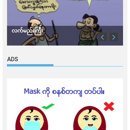
လက်မည်းကြီး
သ
ADS