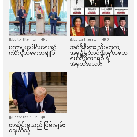
Editor Htein Lin
0
Editor Htein Lin
0
မက္ကာပူးပေါင်းရေးနှင့်
အင်ဒိုနီးရှား သို့မဟုတ်
ကာကွယ်ရေးစာချုပ်
အရှေ့တောင်အာရှလစ်ဘ
ရယ်ဒီမိုကရေစီ ရဲ့
အမှတ်အသား
Editor Htein Lin
0
ဗာဆိုင်းမှသည် ငြိမ်းချမ်း
ရေးဆီသို့