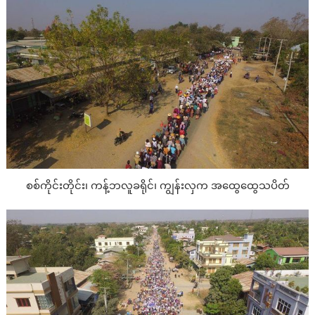
စစ်ကိုင်းတိုင်း၊ ကန့်ဘလူခရိုင်၊ ကျွန်းလှက အထွေထွေသပိတ်