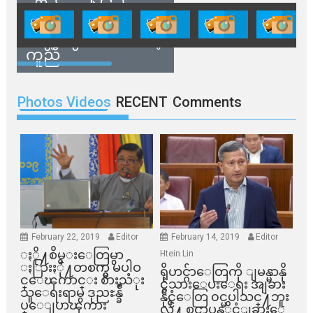
ရှောင်နေတဲ့ပြည်သူ
တွေအတွက် ရှမ်းနီ
အဖွဲ့တွေက ထောက်ပံ့
ကူညီ
Photos Videos
RECENT
Comments
February 22, 2019
Editor
February 14, 2019
Editor
ႏို႔စိမ္းေတြမွာ
Htein Lin
ႏြားႏို႔တစက္မွ မပါဝ
ရိုဟင္ဂ်ာေတြကို ျမန္မာနို
င္ေၾကာင္း စားသံုး
င္ငံသားေပးေရး အျခား
သူေရးရာမွ ဒုညႊန္ခ်ဳ
နိုင္ငံေတြ ၀င္မပါသင္႔ဘူး
ပ္ေျပာၾကား
လို႔ စင္ကာပူနုိင္ငံျခားေ