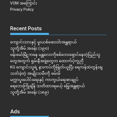
VOM အကြောင်း
Privacy Policy
Recent Posts
ကျောင်းသားနှင့် မူးယစ်ဆေးဝါးအန္တရာယ်
သူတို့အိမ် အခန်း (၁၉၀)
ဗန်းမော်မြို့ကနေ မန္တလေးကိုစစ်ဘေးရှောင်နေတဲ့ပြည်သူ
တွေအတွက် ရှမ်းနီအဖွဲ့တွေက ထောက်ပံ့ကူညီ
KG ကျောင်းသူရဲ့ နားကပ်ကိုဖြုတ်ယူပြီး ရေကန်ထဲတွန်းချ
သတ်ခဲ့တဲ့ အမျိုးသမီးကို ဖမ်းမိ
မက္ကာပူးပေါင်းရေးနှင့် ကာကွယ်ရေးစာချုပ်
ရေဘေးကြုံချိန် သတိထားရမယ့် မြွေအန္တရာယ်
သူတို့အိမ် အခန်း (၁၈၉)
Ads