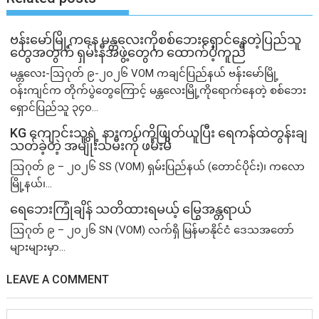
ဗန်းမော်မြို့ကနေ မန္တလေးကိုစစ်ဘေးရှောင်နေတဲ့ပြည်သူ
တွေအတွက် ရှမ်းနီအဖွဲ့တွေက ထောက်ပံ့ကူညီ
မန္တလေး-ဩဂုတ် ၉-၂၀၂၆ VOM ကချင်ပြည်နယ် ဗန်းမော်မြို့
ဝန်းကျင်က တိုက်ပွဲတွေကြောင့် မန္တလေးမြို့ကိုရောက်နေတဲ့ စစ်ဘေး
ရှောင်ပြည်သူ ၃၄၀...
KG ကျောင်းသူရဲ့ နားကပ်ကိုဖြုတ်ယူပြီး ရေကန်ထဲတွန်းချ
သတ်ခဲ့တဲ့ အမျိုးသမီးကို ဖမ်းမိ
ဩဂုတ် ၉ – ၂၀၂၆ SS (VOM) ရှမ်းပြည်နယ် (တောင်ပိုင်း)၊ ကလော
မြို့နယ်၊...
ရေဘေးကြုံချိန် သတိထားရမယ့် မြွေအန္တရာယ်
ဩဂုတ် ၉ – ၂၀၂၆ SN (VOM) လက်ရှိ မြန်မာနိုင်ငံ ဒေသအတော်
များများမှာ...
LEAVE A COMMENT