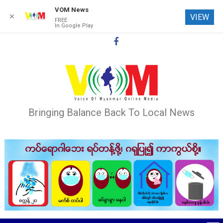
VOM News
✕
VIEW
FREE
In Google Play
Skip
to
content
Bringing Balance Back To Local News