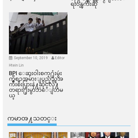
ရး၀န္ၾကီးဆို
September 10, 2019
Editor
Htein Lin
BPI ​ေဆးဝါးစက္​႐ုံးမွဴး
ကိစၥအမ်ားျပည္​သူအ
က်ိဳးစီးပြားနဲ႔ဆိုင္​လို႔
တရား႐ုံးမွာဘဲေျပာမ
ယ္​
ကမာၻ႔သတင္း