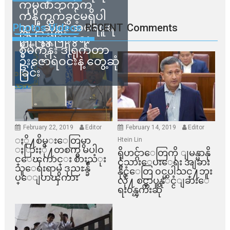
ကုမ္ပဏီဘက်က
ကန့်ကွက်ခွင့်မရှိပါ
ဘူး” ဆိုတဲ့ အမရပူရ
Photos Videos
RECENT
Comments
မြို့ပြဖွံ့ဖြိုးရေး
စီမံကိန်း ဒါရိုက်တာ
ဦးဇော်ရဲဝင်းနဲ့ တွေ့ဆုံ
ခြင်း
February 22, 2019
Editor
February 14, 2019
Editor
ႏို႔စိမ္းေတြမွာ
Htein Lin
ႏြားႏို႔တစက္မွ မပါဝ
ရိုဟင္ဂ်ာေတြကို ျမန္မာနို
င္ေၾကာင္း စားသံုး
င္ငံသားေပးေရး အျခား
သူေရးရာမွ ဒုညႊန္ခ်ဳ
နိုင္ငံေတြ ၀င္မပါသင္႔ဘူး
ပ္ေျပာၾကား
လို႔ စင္ကာပူနုိင္ငံျခားေ
ရး၀န္ၾကီးဆို