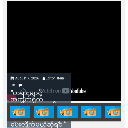
August 7, 2026
Editor Htein
Lin
0
“တရားမဝင်
အကွက်ရိုက်
ရောင်းချမှုတွေကို
သက်ဆိုင်ရာတာဝန်ရှိ
သူတွေက ဂရန်တွေချ
ပေးလိုက်မယ်ဆိုရင်