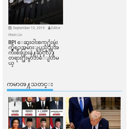
September 10, 2019
Editor
Htein Lin
BPI ​ေဆးဝါးစက္​႐ုံးမွဴး
ကိစၥအမ်ားျပည္​သူအ
က်ိဳးစီးပြားနဲ႔ဆိုင္​လို႔
တရား႐ုံးမွာဘဲေျပာမ
ယ္​
ကမာၻ႔သတင္း