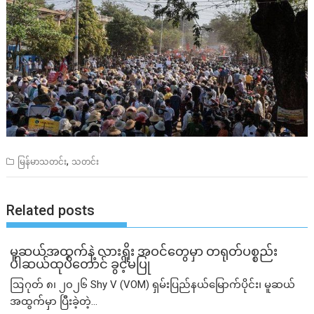
,
မြန်မာသတင်း
သတင်း
Related posts
မူဆယ်အထွက်နဲ့ လားရှိုး အဝင်တွေမှာ တရုတ်ပစ္စည်း
ပါဆယ်ထုပ်တောင် ခွင့်မပြု
ဩဂုတ် ၈၊ ၂၀၂၆ Shy V (VOM) ရှမ်းပြည်နယ်မြောက်ပိုင်း၊ မူဆယ်
အထွက်မှာ ပြီးခဲ့တဲ့...