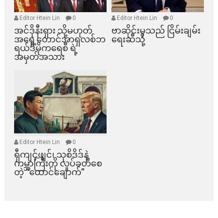
Editor Htein Lin
0
Editor Htein Lin
0
အင်ဒိုနီးရှား သို့မဟုတ်
ဗာဆိုင်းမှသည် ငြိမ်းချမ်း
အရှေ့တောင်အာရှလစ်ဘ
ရေးဆီသို့
ရယ်ဒီမိုကရေစီ ရဲ့
အမှတ်အသား
Editor Htein Lin
0
ရှီကျင့်ဖျင်၊ သုစိဒိဒ်နဲ့
ကမ္ဘာကြီးကို လှုပ်ခတ်စေ
တဲ့ “ထောင်ချောက်”