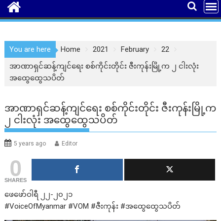
You are here
Home
2021
February
22
အာဏာရှင်ဆန့်ကျင်ရေး စစ်ကိုင်းတိုင်း ဇီးကုန်းမြို့က ၂ ငါးလုံး
အထွေထွေသပိတ်
အာဏာရှင်ဆန့်ကျင်ရေး စစ်ကိုင်းတိုင်း ဇီးကုန်းမြို့က
၂ ငါးလုံး အထွေထွေသပိတ်
5 years ago
Editor
0
SHARES
ဖေဖော်ဝါရီ ၂၂-၂၀၂၁
#VoiceOfMyanmar #VOM #ဇီးကုန်း #အထွေထွေသပိတ်