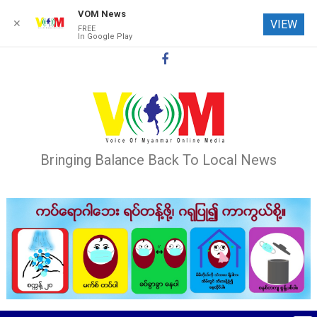
VOM News
✕
VIEW
FREE
In Google Play
Skip
to
content
Bringing Balance Back To Local News