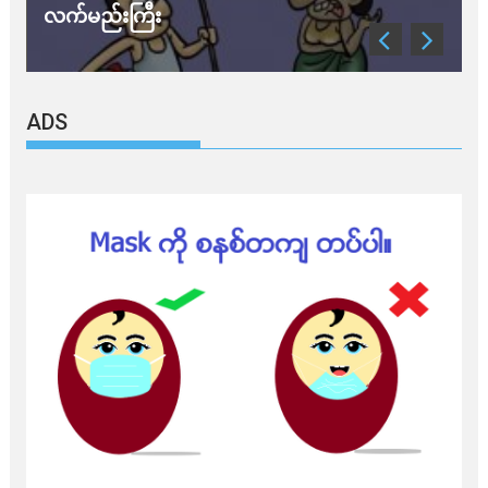
လက်မည်းကြီး
သ
ADS