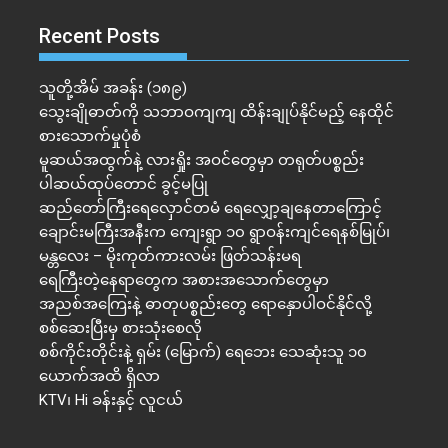
Recent Posts
သူတို့အိမ် အခန်း (၁၈၉)
သွေးချိုဓာတ်ကို သဘာဝကျကျ ထိန်းချုပ်နိုင်မည့် နေထိုင်
စားသောက်မှုပုံစံ
မူဆယ်အထွက်နဲ့ လားရှိုး အဝင်တွေမှာ တရုတ်ပစ္စည်း
ပါဆယ်ထုပ်တောင် ခွင့်မပြု
ဆည်တော်ကြီးရေလှောင်တမံ ရေလျှော့ချနေတာကြောင့်
ချောင်းမကြီးအနီးက ကျေးရွာ ၁၀ ရွာဝန်းကျင်ရေနစ်မြုပ်၊
မန္တလေး – မိုးကုတ်ကားလမ်း ဖြတ်သန်းမရ
ရေကြီးတဲ့​နေရာ​တွေက အစားအသောက်တွေမှာ
အညစ်အကြေးနဲ့ ဓာတုပစ္စည်းတွေ ရောနှောပါဝင်နိုင်လို့
စစ်ဆေးပြီးမှ စားသုံးစေလို
စစ်ကိုင်းတိုင်းနဲ့ ရှမ်း (မြောက်) ရေဘေး သေဆုံးသူ ၁၀
ယောက်အထိ ရှိလာ
KTV၊ Hi ခန်းနှင့် လူငယ်