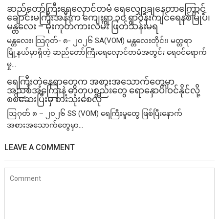
ဆည်တော်ကြီးရေလှောင်တမံ ရေလျှော့ချနေတာကြောင့်
ချောင်းမကြီးအနီးက ကျေးရွာ ၁၀ ရွာဝန်းကျင်ရေနစ်မြုပ်၊
မန္တလေး – မိုးကုတ်ကားလမ်း ဖြတ်သန်းမရ
မန္တလေး၊ သြဂုတ်- ၈- ၂၀၂၆ SA(VOM) မန္တလေးတိုင်း၊ မတ္တရာ
မြို့နယ်မှာရှိတဲ့ ဆည်တော်ကြီးရေလှောင်တမံအတွင်း ရေဝင်ရောက်
မှု...
ရေကြီးတဲ့​နေရာ​တွေက အစားအသောက်တွေမှာ
အညစ်အကြေးနဲ့ ဓာတုပစ္စည်းတွေ ရောနှောပါဝင်နိုင်လို့
စစ်ဆေးပြီးမှ စားသုံးစေလို
ဩဂုတ် ၈ – ၂၀၂၆ SS (VOM) ရေကြီးမှုတွေ ဖြစ်ပြီးနောက်
အစားအသောက်တွေမှာ...
LEAVE A COMMENT