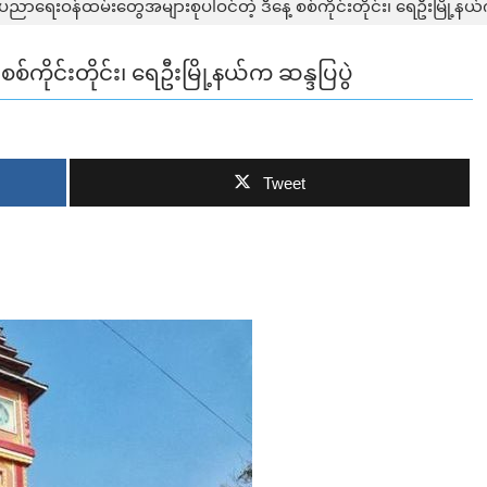
ပညာရေးဝန်ထမ်းတွေအများစုပါဝင်တဲ့ ဒီနေ့ စစ်ကိုင်းတိုင်း၊ ရေဦးမြို့နယ်က
ကိုင်းတိုင်း၊ ရေဦးမြို့နယ်က ဆန္ဒပြပွဲ
Tweet
ဘာလျှော့မလဲ