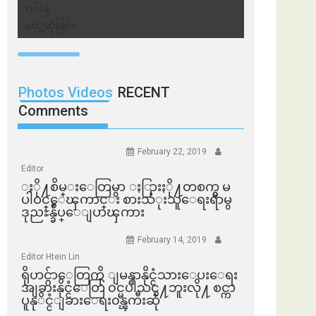
Photos Videos
RECENT
Comments
February 22, 2019
Editor
ႏို႔စိမ္းေတြမွာ ႏြားႏို႔တစက္မွ မ
ပါဝင္ေၾကာင္း စားသံုးသူေရးရာမွ
ဒုညႊန္ခ်ဳပ္ေျပာၾကား
February 14, 2019
Editor Htein Lin
ရိုဟင္ဂ်ာေတြကို ျမန္မာနိုင္ငံသားေပးေရး
အျခားနိုင္ငံေတြ ၀င္မပါသင္႔ဘူးလို႔ စင္ကာ
ပူနုိင္ငံျခားေရး၀န္ၾကီးဆို