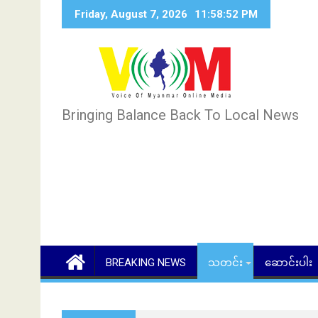
Skip
Friday, August 7, 2026
11:58:53 PM
to
content
Bringing Balance Back To Local News
BREAKING NEWS
သတင်း
ဆောင်းပါး