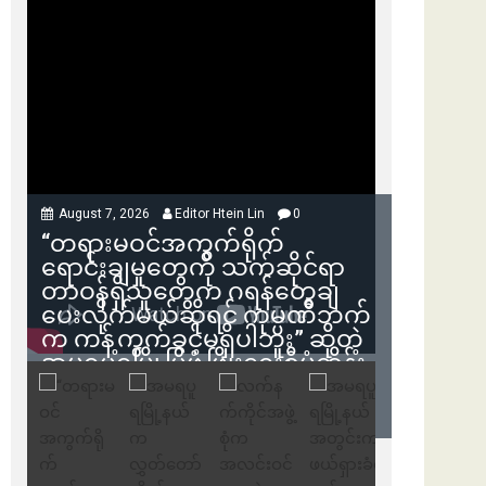
August 7, 2026
Editor Htein Lin
0
“တရားမဝင်အကွက်ရိုက်
ရောင်းချမှုတွေကို သက်ဆိုင်ရာ
တာဝန်ရှိသူတွေက ဂရန်တွေချ
ပေးလိုက်မယ်ဆိုရင် ကုမ္ပဏီဘက်
က ကန့်ကွက်ခွင့်မရှိပါဘူး” ဆိုတဲ့
အမရပူရမြို့ပြဖွံ့ဖြိုးရေးစီမံကိန်း
ဒါရိုက်တာ ဦးဇော်ရဲဝင်းနဲ့ တွေ့ဆုံ
ခြင်း