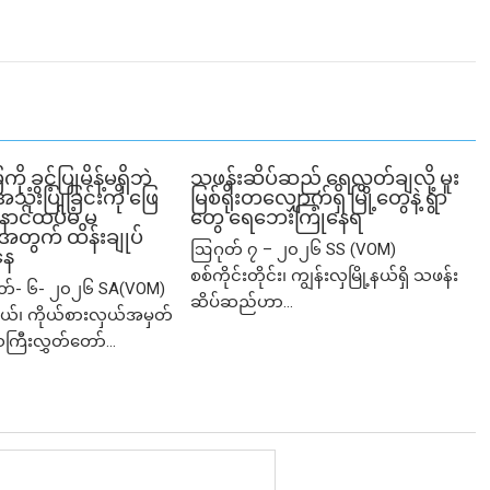
ခွင့်ပြုမိန့်မရှိဘဲ
သဖန်းဆိပ်ဆည် ရေလွှတ်ချလို့ မူး
ုံးပြုခြင်းကို ဖြေ
မြစ်ရိုးတလျှောက်ရှိ မြို့တွေနဲ့ ရွာ
ဲ့ နောင်ထပ်မံ မ
တွေ ရေဘေးကြုံနေရ
ု့အတွက် ထိန်းချုပ်
ဩဂုတ် ၇ – ၂၀၂၆ SS (VOM)
နေ
စစ်ကိုင်းတိုင်း၊ ကျွန်းလှမြို့နယ်ရှိ သဖန်း
ုတ်- ၆- ၂၀၂၆ SA(VOM)
ဆိပ်ဆည်ဟာ...
ု့နယ်၊ ကိုယ်စားလှယ်အမှတ်
သကြီးလွှတ်တော်...