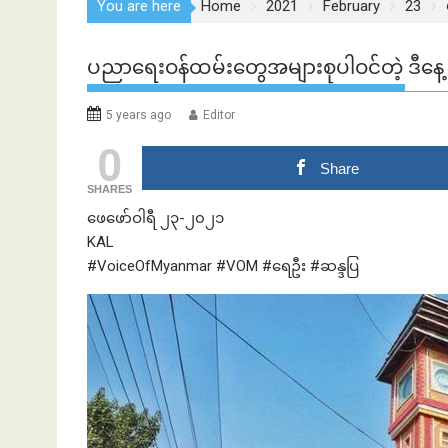
You are here
Home
2021
February
23
ပညာရေးဝန်ထမ်းတွေအများစုပါဝင်တဲ့ ဒီနေ့ စစ်
5 years ago
Editor
0
Share
SHARES
ဖေဖော်ဝါရီ ၂၃-၂၀၂၁
KAL
#VoiceOfMyanmar #VOM #ရေဦး #ဆန္ဒပြ
ဘဏ်နဲ့အကြွေး