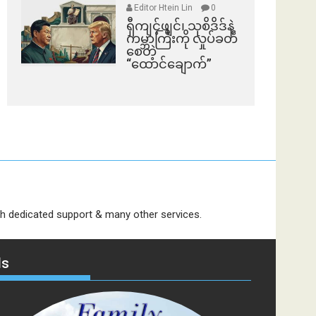
Editor Htein Lin
0
ရှီကျင့်ဖျင်၊ သုစိဒိဒ်နဲ့
ကမ္ဘာကြီးကို လှုပ်ခတ်
စေတဲ့
“ထောင်ချောက်”
dedicated support & many other services.
ds