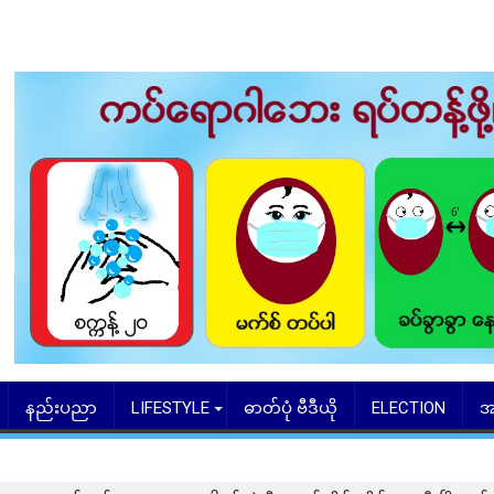
နည်းပညာ
LIFESTYLE
ဓာတ်ပုံ ဗီဒီယို
ELECTION
အ