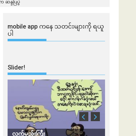
 ဆန္ဒပြပွဲ
mobile app ​​ကနေ ​​သတင်းများကို ရယူ
ပါ
Slider!
လက်မည်းကြီး
သတိ အိုမီခရ