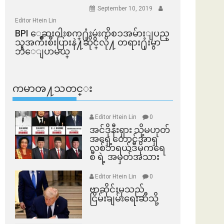
September 10, 2019
Editor Htein Lin
BPI ​ေဆးဝါးစက္​႐ုံးမွဴးကိစၥအမ်ားျပည္​
သူအက်ိဳးစီးပြားနဲ႔ဆိုင္​လို႔ တရား႐ုံးမွာ
ဘဲေျပာမယ္​
ကမာၻ႔သတင္း
Editor Htein Lin
0
အင်ဒိုနီးရှား သို့မဟုတ်
အရှေ့တောင်အာရှ
လစ်ဘရယ်ဒီမိုကရေ
စီ ရဲ့ အမှတ်အသား
Editor Htein Lin
0
ဗာဆိုင်းမှသည်
ငြိမ်းချမ်းရေးဆီသို့