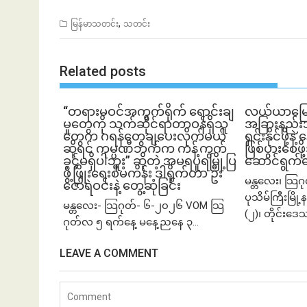
,
မြန်မာသတင်း
သတင်း
Related posts
“တရားမဝင်အကွက်ရိုက် ရောင်းချ
လယ်ယာမြေကို 
မှုတွေကို သက်ဆိုင်ရာတာဝန်ရှိသူ
အခြားနည်းအသ
တွေက ဂရန်တွေချပေးလိုက်မယ်
ရှင်းနိုင်ဖို့န
ဆိုရင် ကုမ္ပဏီဘက်က ကန့်ကွက်
ဖြစ်ပွားစေဖိ
ခွင့်မရှိပါဘူး” ဆိုတဲ့ အမရပူရမြို့ပြ
ဆောင်ရွက်
ဖွံ့ဖြိုးရေးစီမံကိန်း ဒါရိုက်တာ ဦး
မန္တလေး၊ သြဂ
ဇော်ရဲဝင်းနဲ့ တွေ့ဆုံခြင်း
ပုသိမ်ကြီးမြိ
မန္တလေး- သြဂုတ်- ၆-၂၀၂၆ VOM သြ
(၂)၊ တိုင်းဒေ
ဂုတ်လ ၅ ရက်နေ့ မနေ့ညနေ ၃...
LEAVE A COMMENT