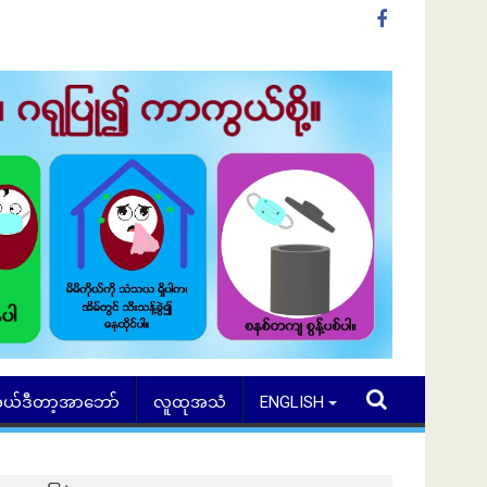
ယ်ဒီတာ့အာဘော်
လူထုအသံ
ENGLISH