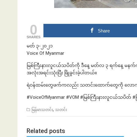
0
ဘဏ်နဲ့အကြွေး
Share
SHARES
မတ် ၃-၂၀၂၁
Voice Of Myanmar
မြစ်ကြီးနားလူငယ်သပိတ်ကို ဒီနေ့ မတ်လ ၃ ရက်နေ့ မနက်
အလုံးအရင်းသုံးပြီး ဖြိုခွင်းခဲ့ပါတယ်။
ရဲဝန်ထမ်းတွေဖက်ကလည်း သတင်းထောက်တွေကို လောက်လေးခွ
#VoiceOfMyanmar #VOM #မြစ်ကြီးနားလူငယ်သပိတ် #ဖြိ
,
မြန်မာသတင်း
သတင်း
Related posts