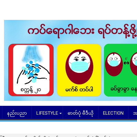
နည်းပညာ
LIFESTYLE
ဓာတ်ပုံ ဗီဒီယို
ELECTION
အ