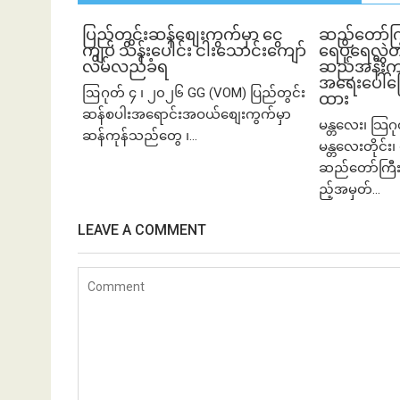
ပြည်တွင်းဆန်စျေးကွက်မှာ ငွေ
ဆည်တော်က
ကျပ် သိန်းပေါင်း ငါး​သောင်းကျော်
ရေပိုရေလွှဲတ
လိမ်လည်ခံရ
ဆည်အနီးက က
အရေးပေါ်ပြေ
ဩဂုတ် ၄ ၊ ၂၀၂၆ GG (VOM) ပြည်တွင်း
ထား
ဆန်စပါးအရောင်းအဝယ်စျေးကွက်မှာ
မန္တလေး၊ သြဂ
ဆန်ကုန်သည်တွေ ၊...
မန္တလေးတိုင်း၊ 
ဆည်တော်ကြီး
ည့်အမှတ်...
LEAVE A COMMENT