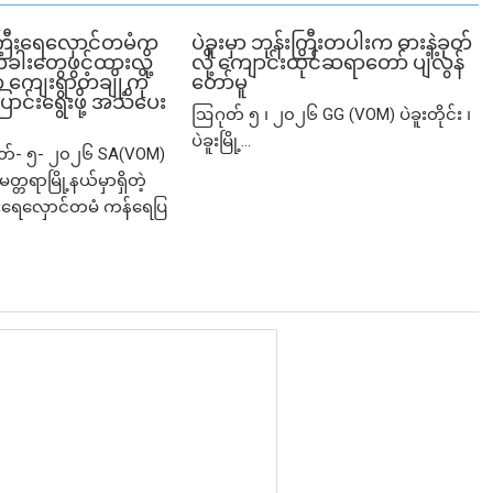
ြီးရေလှောင်တမံက
ပဲခူးမှာ ဘုန်းကြီးတပါးက ဓားနဲ့ခုတ်
ံခါးတွေဖွင့်ထားလို့
လို့ ကျောင်းထိုင်ဆရာတော် ပျံလွန်
ျေးရွာတချို့ကို
တော်မူ
ာင်းရွေးဖို့ အသိပေး
ဩဂုတ် ၅ ၊ ၂၀၂၆ GG (VOM) ပဲခူးတိုင်း ၊
ပဲခူးမြို့...
ုတ်- ၅- ၂၀၂၆ SA(VOM)
မတ္တရာမြို့နယ်မှာရှိတဲ့
ရေလှောင်တမံ ကန်ရေပြ