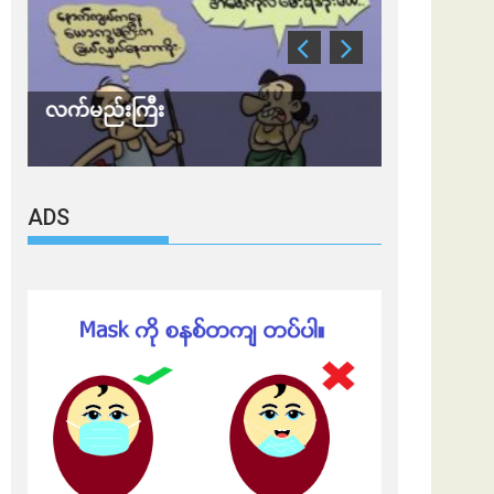
လက်မည်းကြီး
သတိ အိုမီခရ
ADS