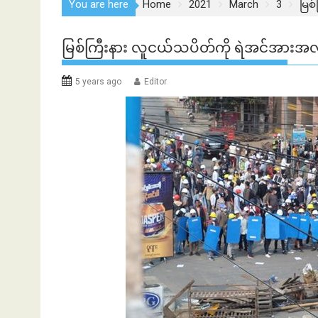
You are here
Home
2021
March
3
မြစ်
မြစ်ကြီးနား လူငယ်သပိတ်ကို ရဲအင်အားအလုံးအရ
5 years ago
Editor