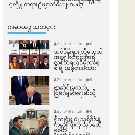
င္​လို႔ တရား႐ုံးမွာဘဲေျပာမယ္​
ကမာၻ႔သတင္း
Editor Htein Lin
0
အင်ဒိုနီးရှား သို့မဟုတ်
အရှေ့တောင်အာရှ
လစ်ဘရယ်ဒီမိုကရေ
စီ ရဲ့ အမှတ်အသား
Editor Htein Lin
0
ဗာဆိုင်းမှသည်
ငြိမ်းချမ်းရေးဆီသို့
Editor Htein Lin
0
ရှီကျင့်ဖျင်၊ သုစိဒိဒ်နဲ့
ကမ္ဘာကြီးကို လှုပ်ခတ်
စေတဲ့