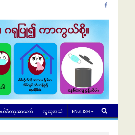
ယ်ဒီတာ့အာဘော်
လူထုအသံ
ENGLISH