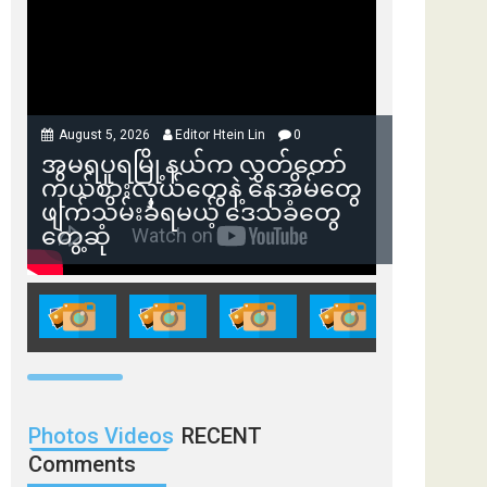
August 5, 2026
Editor Htein Lin
0
အမရပူရမြို့နယ်က လွှတ်တော်
ကိုယ်စားလှယ်တွေနဲ့ နေအိမ်တွေ
ဖျက်သိမ်းခံရမယ့် ဒေသခံတွေ
တွေ့ဆုံ
Photos Videos
RECENT
Comments