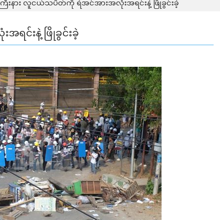
ကြီးနား လူငယ်သပိတ်ကို ရဲအင်အားအလုံးအရင်းနဲ့ ဖြိုခွင်းခဲ့
င်းနဲ့ ဖြိုခွင်းခဲ့