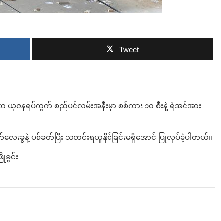
ဘာလျှော့မလဲ
Tweet
က ယုဇနရပ်ကွက် စည်ပင်လမ်းအနီးမှာ စစ်ကား ၁၀ စီးနဲ့ ရဲအင်အား
နဲ့ ပစ်ခတ်ပြီး သတင်းရယူနိုင်ခြင်းမရှိအောင် ပြုလုပ်ခဲ့ပါတယ်။
ုခွင်း