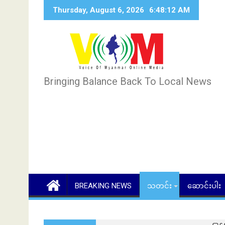
Skip
Thursday, August 6, 2026
6:48:14 AM
to
content
Bringing Balance Back To Local News
BREAKING NEWS
သတင်း
ဆောင်းပါး