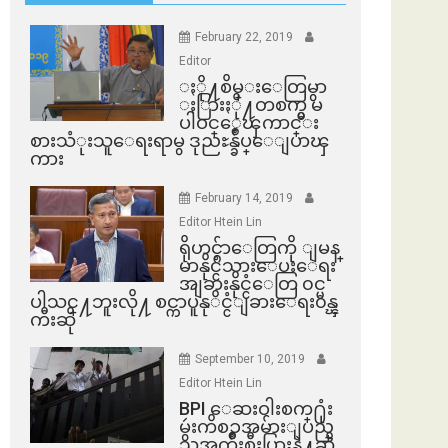
February 22, 2019
Editor
ႏို႔စိမ္းေတြမွာ
ႏြားႏို႔တစက္မွ မ
ပါဝင္ေၾကာင္း
စားသံုးသူေရးရာမွ ဒုညႊန္ခ်ဳပ္ေျပာၾ
ကား
February 14, 2019
Editor Htein Lin
ရိုဟင္ဂ်ာေတြကို ျမန္
မာနိုင္ငံသားေပးေရး
အျခားနိုင္ငံေတြ ၀င္မ
ပါသင္႔ဘူးလို႔ စင္ကာပူနုိင္ငံျခားေရး၀န္ၾ
ကီးဆို
September 10, 2019
Editor Htein Lin
BPI ​ေဆးဝါးစက္​႐ုံး
မွဴးကိစၥအမ်ားျပည္​
သူအက်ိဳးစီးပြားနဲ႔ဆို