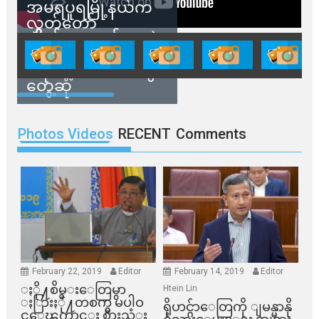
အမရပူရမြို့နယ်က
လွှတ်တော်
ကိုယ်စားလှယ်တွေနဲ့
နေအိမ်တွေဖျက်သိမ်း
ခံရမယ့် ဒေသခံတွေ
တွေ့ဆုံ
Photos Videos
RECENT
Comments
February 22, 2019
Editor
February 14, 2019
Editor
ႏို႔စိမ္းေတြမွာ
Htein Lin
ႏြားႏို႔တစက္မွ မပါဝ
ရိုဟင္ဂ်ာေတြကို ျမန္မာနို
င္ေၾကာင္း စားသံုး