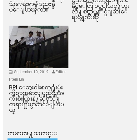
င္ငံသားေပးေရး အျခား
သူေရးရာမွ ဒုညႊန္ခ်ဳ
နိုင္ငံေတြ ၀င္မပါသင္႔ဘူး
ပ္ေျပာၾကား
လို႔ စင္ကာပူနုိင္ငံျခားေ
ရး၀န္ၾကီးဆို
September 10, 2019
Editor
Htein Lin
BPI ​ေဆးဝါးစက္​႐ုံးမွဴး
ကိစၥအမ်ားျပည္​သူအ
က်ိဳးစီးပြားနဲ႔ဆိုင္​လို႔
တရား႐ုံးမွာဘဲေျပာမ
ယ္​
ကမာၻ႔သတင္း