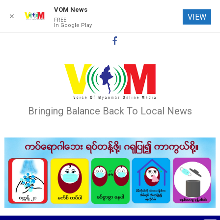
VOM News
✕
VIEW
FREE
In Google Play
Skip
to
content
Bringing Balance Back To Local News