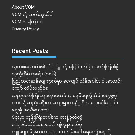
About VOM
VOM ကို ဆက်သွယ်ပါ
VOM အကြောင်း
Privacy Policy
Recent Posts
လူတစ်ယောက်၏ ကံကြမ္မာကို ပြောင်းလဲဖို့ စာဖတ်ကြပါစို့
သူတို့အိမ် အခန်း (၁၈၆)
ပြည်တွင်းဆန်စျေးကွက်မှာ ငွေကျပ် သိန်းပေါင်း ငါး​သောင်း
ကျော် လိမ်လည်ခံရ
ဆည်တော်ကြီးရေလှောင်တမံက ရေပိုရေလွှဲတံခါးတွေဖွင့်
ထားလို့ ဆည်အနီးက ကျေးရွာတချို့ကို အရေးပေါ်ပြောင်း
ရွေးဖို့ အသိပေးထား
ပဲခူးမှာ ဘုန်းကြီးတပါးက ဓားနဲ့ခုတ်လို့
ကျောင်းထိုင်ဆရာတော် ပျံလွန်တော်မူ
ကျုံပျော်မြို့နယ်က ရထားသံလမ်းပေါ် ရေကျော်နေလို့