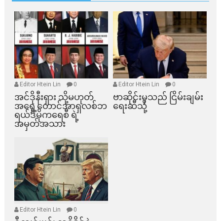
Editor Htein Lin
0
Editor Htein Lin
0
အင်ဒိုနီးရှား သို့မဟုတ်
ဗာဆိုင်းမှသည် ငြိမ်းချမ်း
အရှေ့တောင်အာရှလစ်ဘ
ရေးဆီသို့
ရယ်ဒီမိုကရေစီ ရဲ့
အမှတ်အသား
Editor Htein Lin
0