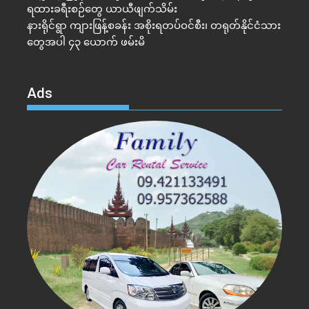
ရထားခရီးစဉ်တွေ ယာယီဖျက်သိမ်း
နားရိုင်ရွာ ကျားဖြန့်စခန်း အစိုးရတပ်ဝင်စီး၊ တရုတ်နိုင်ငံသား
တွေအပါ ၄၃ ယောက် ဖမ်းမိ
Ads