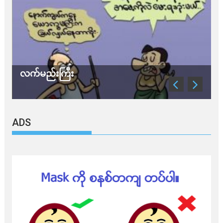
လက်မည်းကြီး
သ
ADS