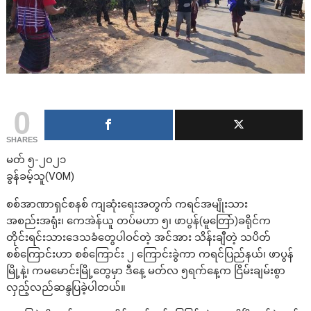
0
SHARES
မတ် ၅-၂၀၂၁
ခွန်ခမ့်သူ(VOM)
စစ်အာဏာရှင်စနစ် ကျဆုံးရေးအတွက် ကရင်အမျိုးသား
အစည်းအရုံး၊ ကေအဲန်ယူ တပ်မဟာ ၅၊ ဖာပွန်(မူတြော်)ခရိုင်က
တိုင်းရင်းသားဒေသခံတွေပါဝင်တဲ့ အင်အား သိန်းချီတဲ့ သပိတ်
စစ်ကြောင်းဟာ စစ်ကြောင်း ၂ ကြောင်းခွဲကာ ကရင်ပြည်နယ်၊ ဖာပွန်
မြို့နဲ့၊ ကမမောင်းမြို့တွေမှာ ဒီနေ့ မတ်လ ၅ရက်နေ့က ငြိမ်းချမ်းစွာ
လှည့်လည်ဆန္ဒပြခဲ့ပါတယ်။