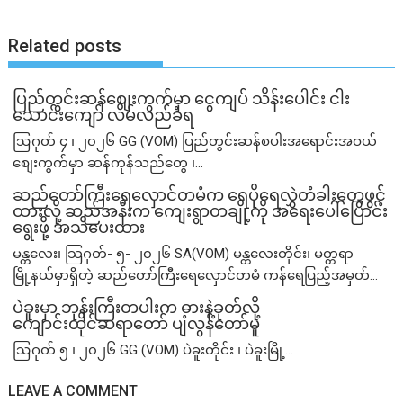
Related posts
ပြည်တွင်းဆန်စျေးကွက်မှာ ငွေကျပ် သိန်းပေါင်း ငါး​
သောင်းကျော် လိမ်လည်ခံရ
ဩဂုတ် ၄ ၊ ၂၀၂၆ GG (VOM) ပြည်တွင်းဆန်စပါးအရောင်းအဝယ်
စျေးကွက်မှာ ဆန်ကုန်သည်တွေ ၊...
ဆည်တော်ကြီးရေလှောင်တမံက ရေပိုရေလွှဲတံခါးတွေဖွင့်
ထားလို့ ဆည်အနီးက ကျေးရွာတချို့ကို အရေးပေါ်ပြောင်း
ရွေးဖို့ အသိပေးထား
မန္တလေး၊ သြဂုတ်- ၅- ၂၀၂၆ SA(VOM) မန္တလေးတိုင်း၊ မတ္တရာ
မြို့နယ်မှာရှိတဲ့ ဆည်တော်ကြီးရေလှောင်တမံ ကန်ရေပြည့်အမှတ်...
ပဲခူးမှာ ဘုန်းကြီးတပါးက ဓားနဲ့ခုတ်လို့
ကျောင်းထိုင်ဆရာတော် ပျံလွန်တော်မူ
ဩဂုတ် ၅ ၊ ၂၀၂၆ GG (VOM) ပဲခူးတိုင်း ၊ ပဲခူးမြို့...
LEAVE A COMMENT