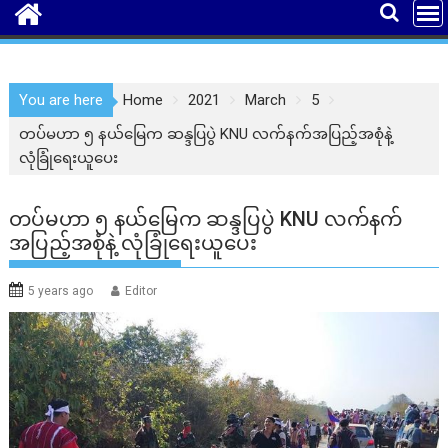
You are here
Home
2021
March
5
တပ်မဟာ ၅ နယ်မြေက ဆန္ဒပြပွဲ KNU လက်နက်အပြည့်အစုံနဲ့
လုံခြုံရေးယူပေး
တပ်မဟာ ၅ နယ်မြေက ဆန္ဒပြပွဲ KNU လက်နက်
အပြည့်အစုံနဲ့ လုံခြုံရေးယူပေး
5 years ago
Editor