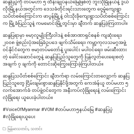
ဆန္ဒပြပွဲကို တပ်မဟာ ၅ ထိန်းချုပ်နယ်မြေဖြစ်တဲ့ ဘူးသိုမြိုနယ်နဲ့ ဒွယ်
လိုးမြို့နယ်အတွင်းက ဒေသခံတိုင်းရင်းသားတွေက ဝှေ့မှုံကျေးရွာ
သပိတ်စစ်ကြောင်းက ဖာပွန်မြို့နဲ့ ဝါးသိုးခိုကျေးရွာသပိတ်စစ်ကြောင်း
က မြို့ခံပြည်သူနဲ့ ကမမောင်းမြို့တွင်းမှာ ချီတက် ဆန္ဒပြခဲ့ကြတာပါ။
ဆန္ဒပြရာမှာ ဗမာ့လူမျိုးကြီးဝါဒနဲ့ စစ်အာဏာရှင်စနစ် ကျဆုံးရေး၊
၂၀၀၈ ဖွဲ့စည်းပုံအခြေခံဥပဒေ ဖျက်သိမ်းရေး၊ ကမ္ဘာ့ကုလသမဂ္ဂအဖွဲ့
ဝင်နိုင်ငံတွေက ဗမာ့တပ်မတော်နဲ့ ပူးပေါင်း မပါဝင်ရေး၊ ဖမ်းဆီးထား
တဲ့ ခေါင်းဆောင်တွေနဲ့ ဆန္ဒပြပြည်သူတွေကို ပြန်လွတ်ပေးရေးစတဲ့
အချက် ၇ ချက်ကို တောင်းဆိုကြွေးကြော်ခဲ့ကြပါတယ်။
ဆန္ဒပြသပိတ်စစ်ကြောင်း ချီတက်ရာ လမ်းကြောင်းတလျှောက် ဆန္ဒပြ
ပြည်သူတွေ ငြိမ်းချမ်းစွာဆန္ဒပြနိုင်ဖို့အတွက် ကေအဲန်ယူ တပ်မဟာ ၅
လက်အောက်ခံ တပ်ဖွဲ့ဝင်တွေက အနီးကပ်လုံခြုံရေးနဲ့ လမ်းကြောင်း
လုံခြုံရေး ယူပေးခဲ့ပါတယ်။
#VoiceOfMyanmar #VOM #တပ်မဟာ၅နယ်မြေ #ဆန္ဒပြပွဲ
#လုံခြုံရေးယူပေး
,
မြန်မာသတင်း
သတင်း