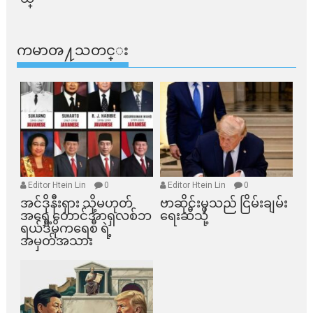
ကမာၻ႔သတင္း
Editor Htein Lin
0
Editor Htein Lin
0
အင်ဒိုနီးရှား သို့မဟုတ်
ဗာဆိုင်းမှသည် ငြိမ်းချမ်း
အရှေ့တောင်အာရှလစ်ဘ
ရေးဆီသို့
ရယ်ဒီမိုကရေစီ ရဲ့
အမှတ်အသား