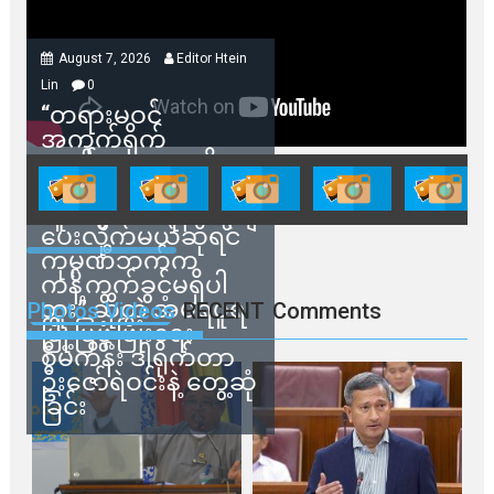
August 7, 2026
Editor Htein
Lin
0
“တရားမဝင်
အကွက်ရိုက်
ရောင်းချမှုတွေကို
သက်ဆိုင်ရာတာဝန်ရှိ
သူတွေက ဂရန်တွေချ
ပေးလိုက်မယ်ဆိုရင်
ကုမ္ပဏီဘက်က
ကန့်ကွက်ခွင့်မရှိပါ
ဘူး” ဆိုတဲ့ အမရပူရ
Photos Videos
RECENT
Comments
မြို့ပြဖွံ့ဖြိုးရေး
စီမံကိန်း ဒါရိုက်တာ
ဦးဇော်ရဲဝင်းနဲ့ တွေ့ဆုံ
ခြင်း