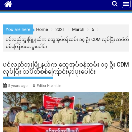
You are here
Home
2021
March
5
ပင်လည်ဘူးမြို့နယ်က ထွေအုပ်ဝန်ထမ်း ၁၄ ဦး CDM လုပ်ပြီး သပိတ်
စစ်ကြောင်းမှာပူးပေါင်း
ပင်လည်ဘူးမြို့နယ်က ထွေအုပ်ဝန်ထမ်း ၁၄ ဦး CDM
လုပ်ပြီး သပိတ်စစ်ကြောင်းမှာပူးပေါင်း
5 years ago
Editor Htein Lin