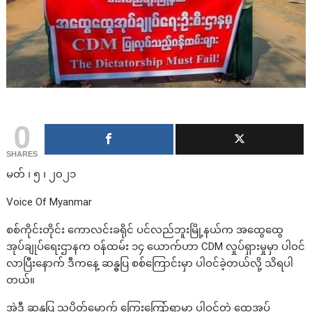
0
SHARES
မတ် ၊ ၅ ၊ ၂၀၂၁
Voice Of Myanmar
စစ်ကိုင်းတိုင်း ကောလင်းခရိုင် ပင်လည်ဘူးမြို့နယ်က အထွေထွေ
အုပ်ချုပ်ရေးဌာနက ဝန်ထမ်း ၁၄ ယောက်ဟာ CDM လှုပ်ရှားမှုမှာ ပါဝင်
လာပြီးနောက် ဒီကနေ့ ဆန္ဓပြ စစ်ကြောင်းမှာ ပါဝင်ခဲ့တယ်လို့ သိရပါ
တယ်။
အဲ့ဒီ ဆန္ဒပြ သပိတ်မှောက် ကြွေးကြော်ရာမှာ ပါဝင်တဲ့ ထွေအုပ်