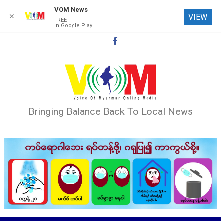
VOM News
✕
VIEW
FREE
In Google Play
Skip
to
content
Bringing Balance Back To Local News