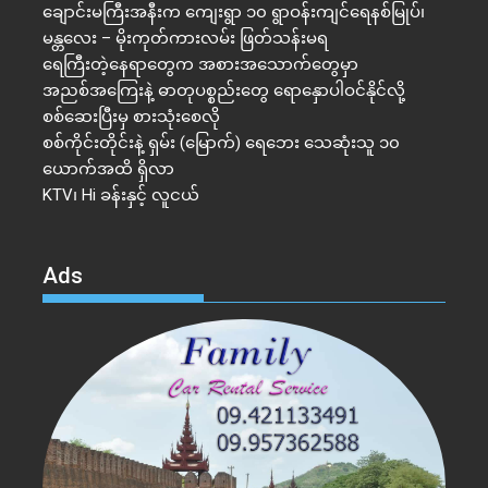
ချောင်းမကြီးအနီးက ကျေးရွာ ၁၀ ရွာဝန်းကျင်ရေနစ်မြုပ်၊
မန္တလေး – မိုးကုတ်ကားလမ်း ဖြတ်သန်းမရ
ရေကြီးတဲ့​နေရာ​တွေက အစားအသောက်တွေမှာ
အညစ်အကြေးနဲ့ ဓာတုပစ္စည်းတွေ ရောနှောပါဝင်နိုင်လို့
စစ်ဆေးပြီးမှ စားသုံးစေလို
စစ်ကိုင်းတိုင်းနဲ့ ရှမ်း (မြောက်) ရေဘေး သေဆုံးသူ ၁၀
ယောက်အထိ ရှိလာ
KTV၊ Hi ခန်းနှင့် လူငယ်
Ads