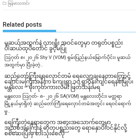
မြန်မာသတင်း
Related posts
မူဆယ်အထွက်နဲ့ လားရှိုး အဝင်တွေမှာ တရုတ်ပစ္စည်း
ပါဆယ်ထုပ်တောင် ခွင့်မပြု
ဩဂုတ် ၈၊ ၂၀၂၆ Shy V (VOM) ရှမ်းပြည်နယ်မြောက်ပိုင်း၊ မူဆယ်
အထွက်မှာ ပြီးခဲ့တဲ့...
ဆည်တော်ကြီးရေလှောင်တမံ ရေလျှော့ချနေတာကြောင့်
ချောင်းမကြီးအနီးက ကျေးရွာ ၁၀ ရွာဝန်းကျင်ရေနစ်မြုပ်၊
မန္တလေး – မိုးကုတ်ကားလမ်း ဖြတ်သန်းမရ
မန္တလေး၊ သြဂုတ်- ၈- ၂၀၂၆ SA(VOM) မန္တလေးတိုင်း၊ မတ္တရာ
မြို့နယ်မှာရှိတဲ့ ဆည်တော်ကြီးရေလှောင်တမံအတွင်း ရေဝင်ရောက်
မှု...
ရေကြီးတဲ့​နေရာ​တွေက အစားအသောက်တွေမှာ
အညစ်အကြေးနဲ့ ဓာတုပစ္စည်းတွေ ရောနှောပါဝင်နိုင်လို့
စစ်ဆေးပြီးမှ စားသုံးစေလို