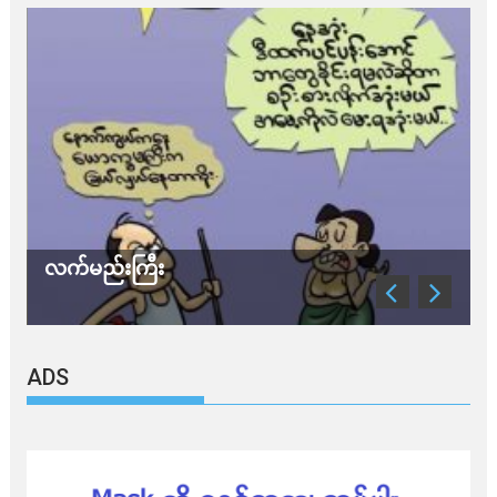
လက်မည်းကြီး
သ
ADS