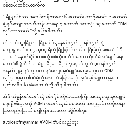
ဝန်ထမ်းတစ်ယောက်က
” မြို့နယ်ရုံးက အငယ်တန်းစာရေး ၆ ယောက်၊ ယာဥ်မောင်း ၁ ယောက်
နဲ့ ရပ်ကျေး အငယ်တန်း စာရေး ၇ ယောက် အားလုံး ၁၄ ယောက် CDM
လုပ်ထားတယ် “လို့ ပြောပါတယ်။
ပင်လည်ဘူးမြို့ဟာ မြို့ပေါ် လူနေရပ်ကွက် ၂ ရပ်ကွက် နဲ့
ကျေးရွာအုပ်စု ၅၄ အုပ်စု ရှိတဲ့ မြို့ဖြစ်ပါတယ်။ ပြီးခဲ့တဲ့ ဖေဖော်ဝါရီ
၂၀ ရက်နောက်ပိုင်းကစလို့ စစ်ကိုင်းတိုင်းဒေသကြီး စီမံအုပ်ချုပ်ရေး
ကောင်စီ ရုံးစိုက်ရာ မုံရွာမြို့မှာ မြို့ပြလူနေရပ်ကွက် ၃၁ ရပ်ကွက်
အနက် ၂၉ ရပ်ကွက်က ရပ်ကျေးအုပ်ချုပ်ရေးမှူးတွေဟာ CDM
လှုပ်ရှားမှုမှာ ပါဝင်ခဲ့လို့ အောက်ခြေအဆင့် အုပ်အုပ်ချုပ် ယန္တရား
ပျက်လုနီးပါးဖြစ်နေတယ်လို့ သိရပါတယ်။
အဲ့ဒီ ကိစ္စနဲ့ပတ်သက်လို့ စစ်ကိုင်းတိုင်းဒေသကြီး အထွေထွေအုပ်ချုပ်
ရေး ဦးစီးဌာနကို VOM ကဆက်သွယ်ခဲ့ပေမယ့် အကြောင်း တစုံတရာ
ပြန်လည်ပြောဆို ဖြေကြားတာတော့ မရှိခဲ့ပါဘူး။
#voiceofmyanmar #VOM #ပင်လည်ဘူး