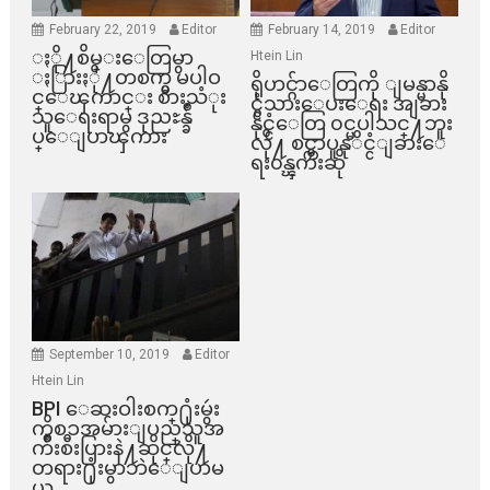
February 22, 2019
Editor
February 14, 2019
Editor
ႏို႔စိမ္းေတြမွာ
Htein Lin
ႏြားႏို႔တစက္မွ မပါဝ
ရိုဟင္ဂ်ာေတြကို ျမန္မာနို
င္ေၾကာင္း စားသံုး
င္ငံသားေပးေရး အျခား
သူေရးရာမွ ဒုညႊန္ခ်ဳ
နိုင္ငံေတြ ၀င္မပါသင္႔ဘူး
ပ္ေျပာၾကား
လို႔ စင္ကာပူနုိင္ငံျခားေ
ရး၀န္ၾကီးဆို
September 10, 2019
Editor
Htein Lin
BPI ​ေဆးဝါးစက္​႐ုံးမွဴး
ကိစၥအမ်ားျပည္​သူအ
က်ိဳးစီးပြားနဲ႔ဆိုင္​လို႔
တရား႐ုံးမွာဘဲေျပာမ
ယ္​