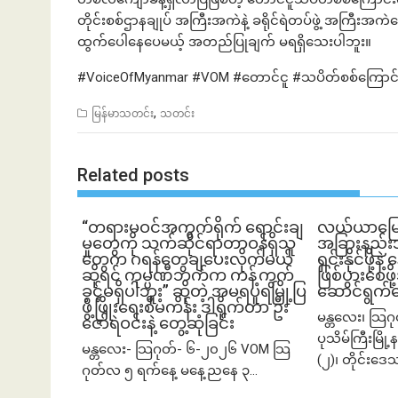
တိုင်းစစ်ဌာနချုပ် အကြီးအကဲနဲ့ ခရိုင်ရဲတပ်ဖွဲ့ အကြီး
ထွက်ပေါနေပေမယ့် အတည်ပြုချက် မရရှိသေးပါဘူး။
#VoiceOfMyanmar #VOM #တောင်ငူ #သပိတ်စစ်ကြောင်း #
,
မြန်မာသတင်း
သတင်း
Related posts
“တရားမဝင်အကွက်ရိုက် ရောင်းချ
လယ်ယာမြေကို 
မှုတွေကို သက်ဆိုင်ရာတာဝန်ရှိသူ
အခြားနည်းအသ
တွေက ဂရန်တွေချပေးလိုက်မယ်
ရှင်းနိုင်ဖို့န
ဆိုရင် ကုမ္ပဏီဘက်က ကန့်ကွက်
ဖြစ်ပွားစေဖိ
ခွင့်မရှိပါဘူး” ဆိုတဲ့ အမရပူရမြို့ပြ
ဆောင်ရွက်
ဖွံ့ဖြိုးရေးစီမံကိန်း ဒါရိုက်တာ ဦး
မန္တလေး၊ သြဂ
ဇော်ရဲဝင်းနဲ့ တွေ့ဆုံခြင်း
ပုသိမ်ကြီးမြိ
မန္တလေး- သြဂုတ်- ၆-၂၀၂၆ VOM သြ
(၂)၊ တိုင်းဒေ
ဂုတ်လ ၅ ရက်နေ့ မနေ့ညနေ ၃...