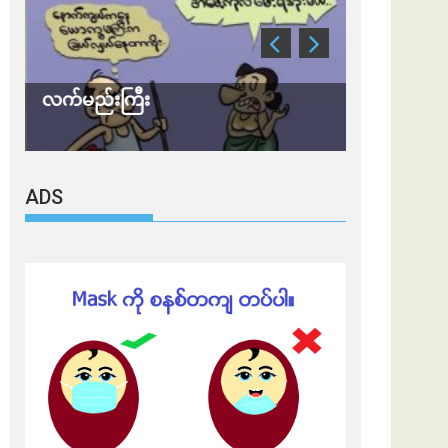
လက်မည်းကြီး
သတိ အိုမီခရ
ADS