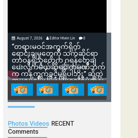
August 7, 2026
Editor Htein Lin
0
“တရားမဝင်အကွက်ရိုက်
ရောင်းချမှုတွေကို သက်ဆိုင်ရာ
တာဝန်ရှိသူတွေက ဂရန်တွေချ
ပေးလိုက်မယ်ဆိုရင် ကုမ္ပဏီဘက်
က ကန့်ကွက်ခွင့်မရှိပါဘူး” ဆိုတဲ့
အမရပူရမြို့ပြဖွံ့ဖြိုးရေးစီမံကိန်း
ဒါရိုက်တာ ဦးဇော်ရဲဝင်းနဲ့ တွေ့ဆုံ
ခြင်း
Photos Videos
RECENT
Comments