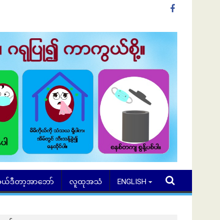
ယ်ဒီတာ့အာဘော်
လူထုအသံ
ENGLISH