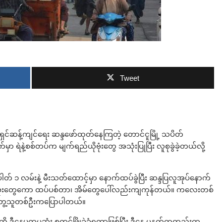
ဘာလျှော့မလဲ
Tweet
ှင်ဆန့်ကျင်ရေး ဆန္ဒဖော်ထုတ်‌နေကြတဲ့ တောင်ငူမြို့ သပိတ်
ာ ရဲနဲ့စစ်တပ်က မျက်ရည်ယိုဗုံးတွေ အသုံးပြုပြီး လူစုခွဲခဲ့တယ်လို့
ါတ် ၁ လမ်းနဲ့ မီးသတ်ထောင့်မှာ နောက်ထပ်ခွဲပြီး ဆန္ဒပြလူအုပ်နောက်
ယိုဗုံးတွေကော ထပ်ပစ်တာ၊ အိမ်တွေပေါ်လည်းကျကုန်တယ်။ ကလေးတစ်
ြင်တွေ့သူတစ်ဦးကပြောပါတယ်။
းကို ဒီနေ့ပထမဆုံး စတင်ဖြိုခွဲခံရတာဖြစ်ပြီး ဒီနေ့ မနက်ကတည်းက