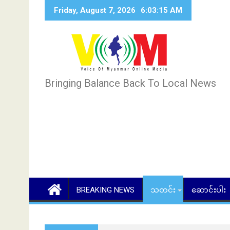
Skip
Friday, August 7, 2026
6:03:17 AM
to
content
Bringing Balance Back To Local News
BREAKING NEWS
သတင်း
ဆောင်းပါး