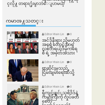
င္​လို႔ တရား႐ုံးမွာဘဲေျပာမယ္​
ကမာၻ႔သတင္း
Editor Htein Lin
0
အင်ဒိုနီးရှား သို့မဟုတ်
အရှေ့တောင်အာရှ
လစ်ဘရယ်ဒီမိုကရေ
စီ ရဲ့ အမှတ်အသား
Editor Htein Lin
0
ဗာဆိုင်းမှသည်
ငြိမ်းချမ်းရေးဆီသို့
Editor Htein Lin
0
ရှီကျင့်ဖျင်၊ သုစိဒိဒ်နဲ့
ကမ္ဘာကြီးကို လှုပ်ခတ်
စေတဲ့