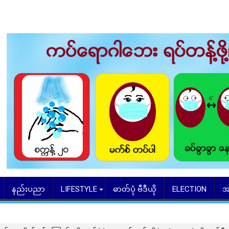
နည်းပညာ
LIFESTYLE
ဓာတ်ပုံ ဗီဒီယို
ELECTION
အ