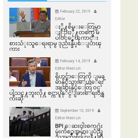
February 22, 2019
Editor
ႏို႔စိမ္းေတြမွာ
ႏြားႏို႔တစက္မွ မ
ပါဝင္ေၾကာင္း
စားသံုးသူေရးရာမွ ဒုညႊန္ခ်ဳပ္ေျပာၾ
ကား
February 14, 2019
Editor Htein Lin
ရိုဟင္ဂ်ာေတြကို ျမန္
မာနိုင္ငံသားေပးေရး
အျခားနိုင္ငံေတြ ၀င္မ
ပါသင္႔ဘူးလို႔ စင္ကာပူနုိင္ငံျခားေရး၀န္ၾ
ကီးဆို
September 10, 2019
Editor Htein Lin
BPI ​ေဆးဝါးစက္​႐ုံး
မွဴးကိစၥအမ်ားျပည္​
သူအက်ိဳးစီးပြားနဲ႔ဆို