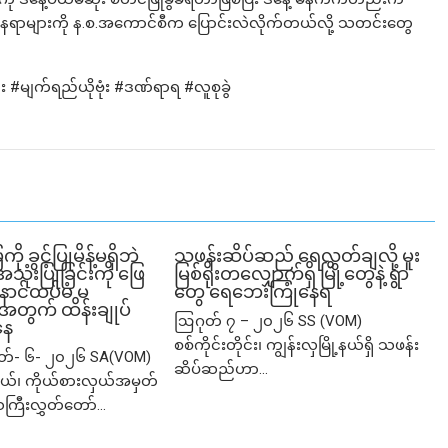
အကဲ‌နေရာများကို န.စ.အကောင်စီက ပြောင်းလဲလိုက်တယ်လို့ သတင်းတွေ
မျက်ရည်ယိုဗုံး #ဒဏ်ရာရ #လူစုခွဲ
ခွင့်ပြုမိန့်မရှိဘဲ
သဖန်းဆိပ်ဆည် ရေလွှတ်ချလို့ မူး
ုံးပြုခြင်းကို ဖြေ
မြစ်ရိုးတလျှောက်ရှိ မြို့တွေနဲ့ ရွာ
ဲ့ နောင်ထပ်မံ မ
တွေ ရေဘေးကြုံနေရ
ု့အတွက် ထိန်းချုပ်
ဩဂုတ် ၇ – ၂၀၂၆ SS (VOM)
နေ
စစ်ကိုင်းတိုင်း၊ ကျွန်းလှမြို့နယ်ရှိ သဖန်း
ုတ်- ၆- ၂၀၂၆ SA(VOM)
ဆိပ်ဆည်ဟာ...
ု့နယ်၊ ကိုယ်စားလှယ်အမှတ်
သကြီးလွှတ်တော်...