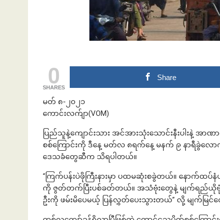
ဘဏ်နဲ့အကြွေး
0
Share
SHARES
‌မတ် ၈-၂၀၂၁
ကောင်းလက်ျာ(VOM)
ပြည်သူနဲ့ကျောင်းသား အင်အားသုံးသောင်းနီးပါးနဲ့ အာဏာရ
စစ်ကြောင်းကို ဒီနေ့ မတ်လ ၈ရက်နေ့ မနက် ၉ နာရီခွဲလောက်မှ
ဒေသခံတွေဆီက သိရပါတယ်။
“ကြက်ပန်းပဲဖိုကြီးနားမှာ ပထမဆုံးစခွဲတယ်။ နောက်ထပ်နံပ
ကို ဇွတ်တက်ပြီးပစ်ခတ်တယ်။ အသံဗုံးတွေနဲ့ မျက်ရည်
ဦးကို ဖမ်းမိပေမယ့် ပြန်လွှတ်ပေးသွားတယ်” လို့ မျက်မ
တစ်‌လကျော်ခန့်ရှိ‌လာပြီဖြစ်တဲ့ တောင်ငူသပိတ်စစ်ကြောင်