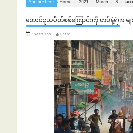
You are here
Home
2021
March
8
တော
တောင်ငူသပိတ်စစ်ကြောင်းကို တပ်နဲ့ရဲက မျက်
5 years ago
Editor