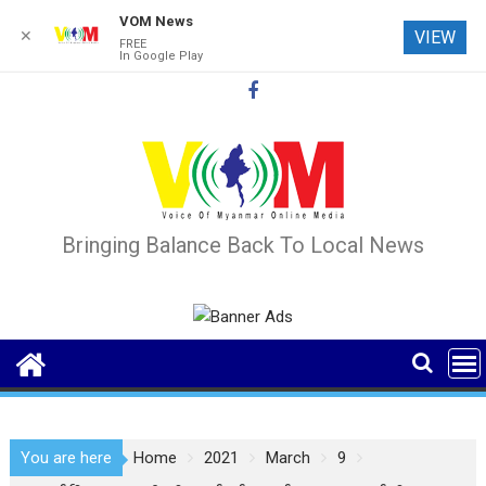
VOM News
✕
VIEW
FREE
In Google Play
Skip
to
content
Bringing Balance Back To Local News
You are here
Home
2021
March
9