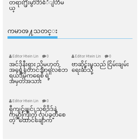
တရား႐ုံးမွာဘဲေျပာမ
ယ္​
ကမာၻ႔သတင္း
Editor Htein Lin
0
Editor Htein Lin
0
အင်ဒိုနီးရှား သို့မဟုတ်
ဗာဆိုင်းမှသည် ငြိမ်းချမ်း
အရှေ့တောင်အာရှလစ်ဘ
ရေးဆီသို့
ရယ်ဒီမိုကရေစီ ရဲ့
အမှတ်အသား
Editor Htein Lin
0
ရှီကျင့်ဖျင်၊ သုစိဒိဒ်နဲ့
ကမ္ဘာကြီးကို လှုပ်ခတ်စေ
တဲ့ “ထောင်ချောက်”