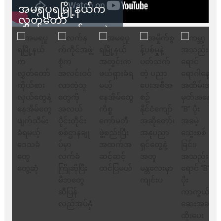
အမရပူရမြို့နယ်က
လွှတ်တော်
ကိုယ်စားလှယ်တွေနဲ့
နေအိမ်တွေဖျက်သိမ်း
ခံရမယ့် ဒေသခံတွေ
တွေ့ဆုံ