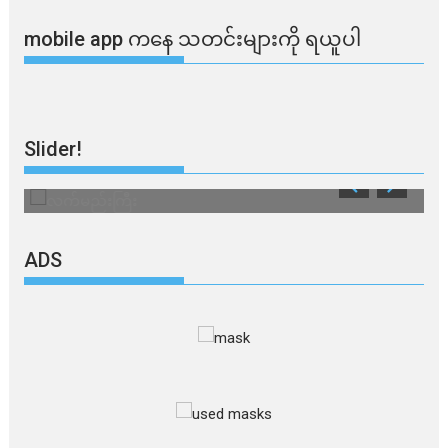
mobile app ​​ကနေ ​​သတင်းများကို ရယူပါ
Slider!
လက်မည်းကြီး
သ
ADS