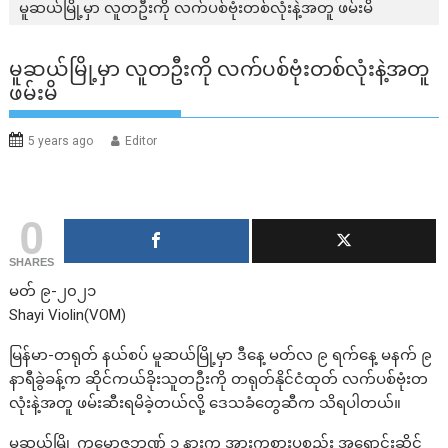
မူဆယ်မြို့မှာ လူတဦးကို လက်ပစ်ဗုံးတစ်လုံးနဲ့အတူ ဖမ်းမိ
မူဆယ်မြို့မှာ လူတဦးကို လက်ပစ်ဗုံးတစ်လုံးနဲ့အတူ
ဖမ်းမိ
5 years ago
Editor
0
SHARES
မတ် ၉-၂၀၂၁
Shayi Violin(VOM)
မြန်မာ-တရုတ် နယ်စပ် မူဆယ်မြို့မှာ ဒီနေ့ မတ်လ ၉ ရက်နေ့ မနက် ၉
နာရီခွဲခန့်က ဆိုင်ကယ်ခိုးသူတဦးကို တရုတ်နိုင်ငံထုတ် လက်ပစ်ဗုံးတ
လုံးနဲ့အတူ ဖမ်းဆီးရမိခဲ့တယ်လို့ ဒေသခံတွေဆီက သိရပါတယ်။
မူဆယ်မြို့ ကမ္ဘောဇဘဏ် ၁ နားက အားကစားပစ္စည်း အရောင်းဆိုင်