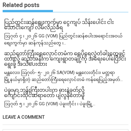
Related posts
ပြည်တွင်းဆန်စျေးကွက်မှာ ငွေကျပ် သိန်းပေါင်း ငါး​
သောင်းကျော် လိမ်လည်ခံရ
ဩဂုတ် ၄ ၊ ၂၀၂၆ GG (VOM) ပြည်တွင်းဆန်စပါးအရောင်းအဝယ်
စျေးကွက်မှာ ဆန်ကုန်သည်တွေ ၊...
ဆည်တော်ကြီးရေလှောင်တမံက ရေပိုရေလွှဲတံခါးတွေဖွင့်
ထားလို့ ဆည်အနီးက ကျေးရွာတချို့ကို အရေးပေါ်ပြောင်း
ရွေးဖို့ အသိပေးထား
မန္တလေး၊ သြဂုတ်- ၅- ၂၀၂၆ SA(VOM) မန္တလေးတိုင်း၊ မတ္တရာ
မြို့နယ်မှာရှိတဲ့ ဆည်တော်ကြီးရေလှောင်တမံ ကန်ရေပြည့်အမှတ်...
ပဲခူးမှာ ဘုန်းကြီးတပါးက ဓားနဲ့ခုတ်လို့
ကျောင်းထိုင်ဆရာတော် ပျံလွန်တော်မူ
ဩဂုတ် ၅ ၊ ၂၀၂၆ GG (VOM) ပဲခူးတိုင်း ၊ ပဲခူးမြို့...
LEAVE A COMMENT