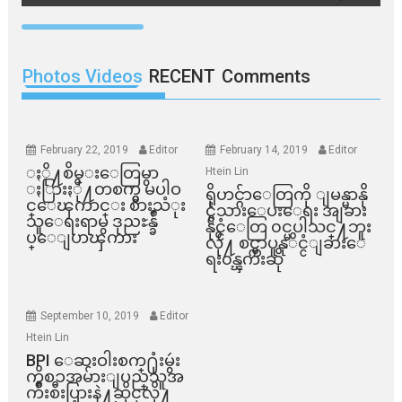
Photos Videos
RECENT
Comments
February 22, 2019
Editor
February 14, 2019
Editor
ႏို႔စိမ္းေတြမွာ
Htein Lin
ႏြားႏို႔တစက္မွ မပါဝ
ရိုဟင္ဂ်ာေတြကို ျမန္မာနို
င္ေၾကာင္း စားသံုး
င္ငံသားေပးေရး အျခား
သူေရးရာမွ ဒုညႊန္ခ်ဳ
နိုင္ငံေတြ ၀င္မပါသင္႔ဘူး
ပ္ေျပာၾကား
လို႔ စင္ကာပူနုိင္ငံျခားေ
ရး၀န္ၾကီးဆို
September 10, 2019
Editor
Htein Lin
BPI ​ေဆးဝါးစက္​႐ုံးမွဴး
ကိစၥအမ်ားျပည္​သူအ
က်ိဳးစီးပြားနဲ႔ဆိုင္​လို႔