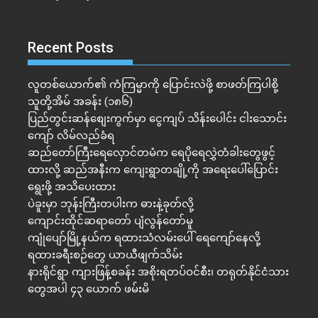
Recent Posts
လူတစ်ယောက်၏ ကံကြမ္မာကို ပြောင်းလဲဖို့ စာဖတ်ကြပါစို့
သူတို့အိမ် အခန်း (၁၈၆)
ပြည်တွင်းဆန်စျေးကွက်မှာ ငွေကျပ် သိန်းပေါင်း ငါး​သောင်း
ကျော် လိမ်လည်ခံရ
ဆည်တော်ကြီးရေလှောင်တမံက ရေပိုရေလွှဲတံခါးတွေဖွင့်
ထားလို့ ဆည်အနီးက ကျေးရွာတချို့ကို အရေးပေါ်ပြောင်း
ရွေးဖို့ အသိပေးထား
ပဲခူးမှာ ဘုန်းကြီးတပါးက ဓားနဲ့ခုတ်လို့
ကျောင်းထိုင်ဆရာတော် ပျံလွန်တော်မူ
ကျုံပျော်မြို့နယ်က ရထားသံလမ်းပေါ် ရေကျော်နေလို့
ရထားခရီးစဉ်တွေ ယာယီဖျက်သိမ်း
နားရိုင်ရွာ ကျားဖြန့်စခန်း အစိုးရတပ်ဝင်စီး၊ တရုတ်နိုင်ငံသား
တွေအပါ ၄၃ ယောက် ဖမ်းမိ