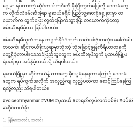
ရှေ့မှာ ရပ်ထားတဲ့ ဆိုင်ကယ်တစီးကို ခိုးပြီးထွက်ပြေးလို့ ဒေသခံတွေ
က လိုက်လံဖမ်းဆီးခဲ့ရာ မူဆယ်ခရိုင် ပြည်သူ့ဆေးရုံရှေ့နားမှာ တ
ယောက်က ထွက်ပြေး လွတ်မြောက်သွားပြီး တယောက်ကိုတော့
ဖမ်းဆီးရမိခဲ့တာ ဖြစ်ပါတယ်။
ဖမ်းဆီးရမိသူထံကနေ တရုတ်နိုင်ငံထုတ် လက်ပစ်ဗုံးတလုံး၊‌ ခေါက်ဓါး
တလက်၊ ဆိုင်ကယ်ခိုးယူရာမှာသုံးတဲ့ သုံးမြောင့်ချွန်ကိရိယာတခုကို
တွေ့ရှိခဲ့တာပါ။ဒေသခံပြည်သူတွေက ဖမ်းဆီးရမိသူကို မူဆယ်မြို့မ
ရဲစခန်းမှာ အပ်နှံခဲ့တယ်လို့ သိရပါတယ်။
မူဆယ်မြို့မှာ ဆိုင်ကယ်နဲ့ ကားတွေ ခိုးယူခံနေရတာကြောင့် ဒေသခံ
တွေက ရပ်ကွက်အလိုက် အလှည့်ကျ လှည့်ပတ်ကာ စောင့်ကြပ်နေကြ
ရလို့လည်း သိရပါတယ်။
#voiceofmyanmar #VOM #မူဆယ် #တရုတ်လုပ်လက်ပစ်ဗုံး #ဖမ်းမိ
#ဆိုင်ကယ်ခိုး
,
မြန်မာသတင်း
သတင်း