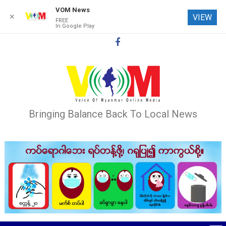
VOM News
✕
VIEW
FREE
In Google Play
Skip
to
content
Bringing Balance Back To Local News