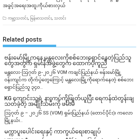
အခွင့်အရေးအထူ;ကိုယ်စားလှယ်
,
,
ကမ္ဘာ့သတင်း
မြန်မာသတင်း
သတင်း
Related posts
ဗန်းမော်မြို့ကနေ မန္တလေးကိုစစ်ဘေးရှောင်နေတဲ့ပြည်သူ
တွေအတွက် ရှမ်းနီအဖွဲ့တွေက ထောက်ပံ့ကူညီ
မန္တလေး-ဩဂုတ် ၉-၂၀၂၆ VOM ကချင်ပြည်နယ် ဗန်းမော်မြို့
ဝန်းကျင်က တိုက်ပွဲတွေကြောင့် မန္တလေးမြို့ကိုရောက်နေတဲ့ စစ်ဘေး
ရှောင်ပြည်သူ ၃၄၀...
KG ကျောင်းသူရဲ့ နားကပ်ကိုဖြုတ်ယူပြီး ရေကန်ထဲတွန်းချ
သတ်ခဲ့တဲ့ အမျိုးသမီးကို ဖမ်းမိ
ဩဂုတ် ၉ – ၂၀၂၆ SS (VOM) ရှမ်းပြည်နယ် (တောင်ပိုင်း)၊ ကလော
မြို့နယ်၊...
မက္ကာပူးပေါင်းရေးနှင့် ကာကွယ်ရေးစာချုပ်