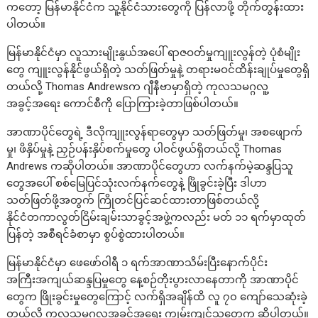
ကတော့ မြန်မာနိုင်ငံက သူ့နိုင်ငံသားတွေကို ပြန်လာဖို့ တိုက်တွန်းထား
ပါတယ်။
မြန်မာနိုင်ငံမှာ လူသားမျိုးနွယ်အပေါ် ရာဇဝတ်မှုကျူးလွန်တဲ့ ပုံစံမျိုး
တွေ ကျူးလွန်နိုင်ဖွယ်ရှိတဲ့ သတ်ဖြတ်မှုနဲ့ တရားမဝင်ထိန်းချုပ်မှုတွေရှိ
တယ်လို့ Thomas Andrewsက ဂျီနီဗာမှာရှိတဲ့ ကုလသမဂ္ဂလူ့
အခွင့်အရေး ကောင်စီကို ပြောကြားခဲ့တာဖြစ်ပါတယ်။
အာဏာပိုင်တွေရဲ့ ဒီလိုကျူးလွန်ရာတွေမှာ သတ်ဖြတ်မှု၊ အစဖျောက်
မှု၊ ဖိနှိပ်မှုနဲ့ ညှဉ်ပန်းနှိပ်စက်မှုတွေ ပါဝင်ဖွယ်ရှိတယ်လို့ Thomas
Andrews ကဆိုပါတယ်။ အာဏာပိုင်တွေဟာ လက်နက်မဲ့ဆန္ဒပြသူ
တွေအပေါ် စစ်မြေပြင်သုံးလက်နက်တွေနဲ့ ဖြိုခွင်းခဲ့ပြီး ဒါဟာ
သတ်ဖြတ်ဖို့အတွက် ကြိုတင်ပြင်ဆင်ထားတာဖြစ်တယ်လို့
နိုင်ငံတကာလွတ်ငြိမ်းချမ်းသာခွင့်အဖွဲ့ကလည်း မတ် ၁၁ ရက်မှာထုတ်
ပြန်တဲ့ အစီရင်ခံစာမှာ စွပ်စွဲထားပါတယ်။
မြန်မာနိုင်ငံမှာ ဖေဖော်ဝါရီ ၁ ရက်အာဏာသိမ်းပြီးနောက်ပိုင်း
အကြီးအကျယ်ဆန္ဒပြမှုတွေ နေ့စဉ်တိုးပွားလာနေတာကို အာဏာပိုင်
တွေက ဖြိုးခွင်းမှုတွေကြောင့် လက်ရှိအချိန်ထိ လူ ၇၀ ကျော်သေဆုံးခဲ့
တယ်လို့ ကုလသမဂ္ဂလူ့အခွင့်အရေး ကျွမ်းကျင်သူတွေက ဆိုပါတယ်။