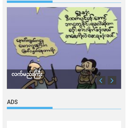
်းကြီး
သတိ အိုမီခရွန
ADS