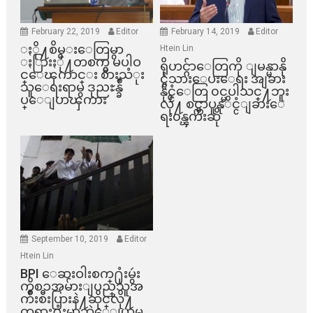
February 22, 2019
Editor
February 14, 2019
Editor
ႏို႔စိမ္းေတြမွာ
Htein Lin
ႏြားႏို႔တစက္မွ မပါဝ
ရိုဟင္ဂ်ာေတြကို ျမန္မာနို
င္ေၾကာင္း စားသံုး
င္ငံသားေပးေရး အျခား
သူေရးရာမွ ဒုညႊန္ခ်ဳ
နိုင္ငံေတြ ၀င္မပါသင္႔ဘူး
ပ္ေျပာၾကား
လို႔ စင္ကာပူနုိင္ငံျခားေ
ရး၀န္ၾကီးဆို
September 10, 2019
Editor
Htein Lin
BPI ​ေဆးဝါးစက္​႐ုံးမွဴး
ကိစၥအမ်ားျပည္​သူအ
က်ိဳးစီးပြားနဲ႔ဆိုင္​လို႔
တရား႐ုံးမွာဘဲေျပာမ