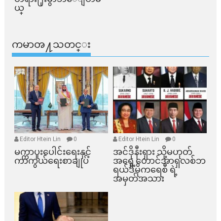
ယ္​
ကမာၻ႔သတင္း
Editor Htein Lin
0
Editor Htein Lin
0
မက္ကာပူးပေါင်းရေးနှင့်
အင်ဒိုနီးရှား သို့မဟုတ်
ကာကွယ်ရေးစာချုပ်
အရှေ့တောင်အာရှလစ်ဘ
ရယ်ဒီမိုကရေစီ ရဲ့
အမှတ်အသား