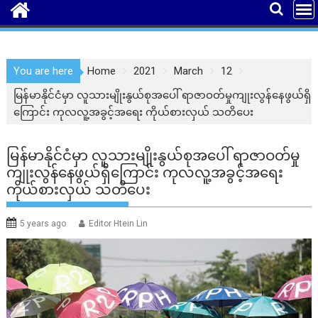
You are here
Home
2021
March
12
မြန်မာနိုင်ငံမှာ လူသားမျိုးနွယ်စုအပေါ် ရာဇာဝတ်မှုကျုးလွန်နေဖွယ်ရှိ
ကြောင်း ကုလလူ့အခွင့်အရေး ကိုယ်စားလှယ် သတိပေး
မြန်မာနိုင်ငံမှာ လူသားမျိုးနွယ်စုအပေါ် ရာဇာဝတ်မှု
ကျုးလွန်နေဖွယ်ရှိကြောင်း ကုလလူ့အခွင့်အရေး
ကိုယ်စားလှယ် သတိပေး
5 years ago
Editor Htein Lin