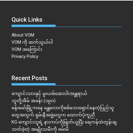
Quick Links
About VOM
VOM ကို ဆက်သွယ်ပါ
VOM အကြောင်း
Privacy Policy
Recent Posts
ကျောင်းသားနှင့် မူးယစ်ဆေးဝါးအန္တရာယ်
သူတို့အိမ် အခန်း (၁၉၀)
ဗန်းမော်မြို့ကနေ မန္တလေးကိုစစ်ဘေးရှောင်နေတဲ့ပြည်သူ
တွေအတွက် ရှမ်းနီအဖွဲ့တွေက ထောက်ပံ့ကူညီ
KG ကျောင်းသူရဲ့ နားကပ်ကိုဖြုတ်ယူပြီး ရေကန်ထဲတွန်းချ
သတ်ခဲ့တဲ့ အမျိုးသမီးကို ဖမ်းမိ