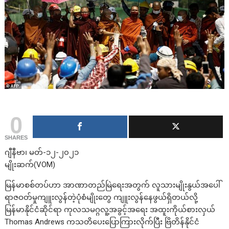
0
SHARES
ဂျီနီဗာ၊ မတ်-၁၂-၂၀၂၁
မျိုးဆက်(VOM)
မြန်မာစစ်တပ်ဟာ အာဏာတည်မြဲရေးအတွက် လူသားမျိုးနွယ်အပေါ်
ရာဇဝတ်မှုကျူးလွန်တဲ့ပုံစံမျိုးတွေ ကျူးလွန်နေဖွယ်ရှိတယ်လို့
မြန်မာနိုင်ငံဆိုင်ရာ ကုလသမဂ္ဂလူ့အခွင့်အရေး အထူးကိုယ်စားလှယ်
Thomas Andrews ကသတိပေးပြောကြားလိုက်ပြီး ဗြိတိန်နိုင်ငံ