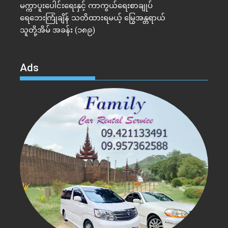
မက္ကာပူးပေါင်းရေးနှင့် ကာကွယ်ရေးစာချုပ်
ရေဘေးကြုံချိန် သတိထားရမယ့် မြွေအန္တရာယ်
သူတို့အိမ် အခန်း (၁၈၉)
Ads