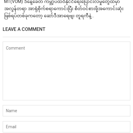
MT(VOM) ​ဒီနေ့ခေတ် ကမ္ဘာ့ပထဝီနိုင်ငံရေးပြောင်းလဲမှုတွေထဲမှာ
အလွန်တရာ အာရုံစိုက်စရာကောင်းပြီး စိတ်ဝင်စားဖို့အကောင်းဆုံး
ဖြစ်ရပ်တစ်ခုကတော့ ဆော်ဒီအာရေဗျ၊ တူရကီနဲ့...
LEAVE A COMMENT