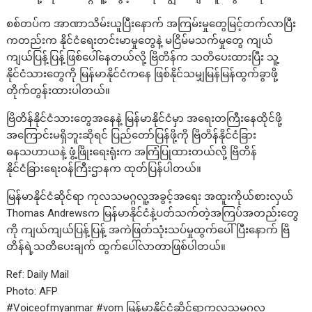
စစ်တပ်က အာဏာသိမ်းယူပြီးနောက် အကြမ်းမှုတွေမြင့်တက်လာပြီး
ကတည်းက နိုင်ငံရေးတင်းမာမှုတွေနဲ့ မငြိမ်မသက်မှုတွေ ကျယ်
ကျယ်ပြန့်ပြန့်ဖြစ်ပေါ်နေတယ်လို့ ဗြိတိန်က သတိပေးထားပြီး သူ့
နိုင်ငံသားတွေကို မြန်မာနိုင်ငံကနေ ဖြစ်နိုင်သမျှမြန်မြန်ထွက်ခွာဖို့
တိုက်တွန်းထားပါတယ်။
ဗြိတိန်နိုင်ငံသားတွေအနေနဲ့ မြန်မာနိုင်ငံမှာ အရေးတကြီးနေထိုင်ဖို့
အကြောင်းမရှိဘူးဆိုရင် ပြည်တော်ပြန်ဖို့ကို ဗြိတိန်နိုင်ငံခြား
ဓနသဟာယနဲ့ ဖွံ့ဖြိုးရေးရုံးက အကြံပြုထားတယ်လို့ ဗြိတိန်
နိုင်ငံခြားရေးဝန်ကြီးဌာနက ထုတ်ပြန်ပါတယ်။
မြန်မာနိုင်ငံဆိုင်ရာ ကုလသမဂ္ဂလူ့အခွင့်အရေး အထူးကိုယ်စားလှယ်
Thomas Andrewsက မြန်မာနိုင်ငံနဲ့ပတ်သက်တဲ့အကြပ်အတည်းတွေ
ကို ကျယ်ကျယ်ပြန့်ပြန့် အကဲဖြတ်သုံးသပ်မှုထွက်ပေါ်ပြီးနောက် ဗြိ
တိန်ရဲ့သတိပေးချက် ထွက်ပေါ်လာတာဖြစ်ပါတယ်။
Ref: Daily Mail
Photo: AFP
#Voiceofmyanmar #vom မြန်မာနိုင်ငံဆိုင်ရာကုလသမဂ္ဂလူ့