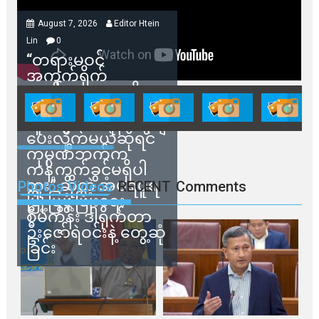
August 7, 2026
Editor Htein
Lin
0
“တရားမဝင်
အကွက်ရိုက်
ရောင်းချမှုတွေကို
သက်ဆိုင်ရာတာဝန်ရှိ
သူတွေက ဂရန်တွေချ
ပေးလိုက်မယ်ဆိုရင်
ကုမ္ပဏီဘက်က
ကန့်ကွက်ခွင့်မရှိပါ
ဘူး” ဆိုတဲ့ အမရပူရ
Photos Videos
RECENT
Comments
မြို့ပြဖွံ့ဖြိုးရေး
စီမံကိန်း ဒါရိုက်တာ
ဦးဇော်ရဲဝင်းနဲ့ တွေ့ဆုံ
ခြင်း