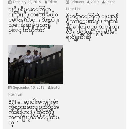
February 22, 2019
Editor
February 14, 2019
Editor
ႏို႔စိမ္းေတြမွာ
Htein Lin
ႏြားႏို႔တစက္မွ မပါဝ
ရိုဟင္ဂ်ာေတြကို ျမန္မာနို
င္ေၾကာင္း စားသံုး
င္ငံသားေပးေရး အျခား
သူေရးရာမွ ဒုညႊန္ခ်ဳ
နိုင္ငံေတြ ၀င္မပါသင္႔ဘူး
ပ္ေျပာၾကား
လို႔ စင္ကာပူနုိင္ငံျခားေ
ရး၀န္ၾကီးဆို
September 10, 2019
Editor
Htein Lin
BPI ​ေဆးဝါးစက္​႐ုံးမွဴး
ကိစၥအမ်ားျပည္​သူအ
က်ိဳးစီးပြားနဲ႔ဆိုင္​လို႔
တရား႐ုံးမွာဘဲေျပာမ
ယ္​