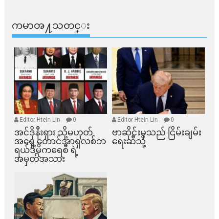
ကမာၻ႔သတင္း
Editor Htein Lin
0
Editor Htein Lin
0
အင်ဒိုနီးရှား သို့မဟုတ်
ဗာဆိုင်းမှသည် ငြိမ်းချမ်း
အရှေ့တောင်အာရှလစ်ဘ
ရေးဆီသို့
ရယ်ဒီမိုကရေစီ ရဲ့
အမှတ်အသား