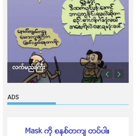
သတိ အိုမီခရွန်တဲ့
ADS