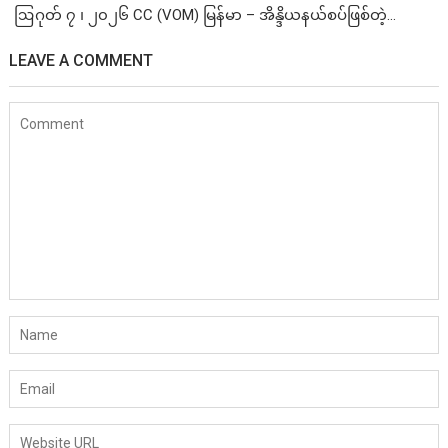
ဩဂုတ် ၇ ၊ ၂၀၂၆ CC (VOM) မြန်မာ – အိန္ဒိယနယ်စပ်ဖြစ်တဲ့...
LEAVE A COMMENT