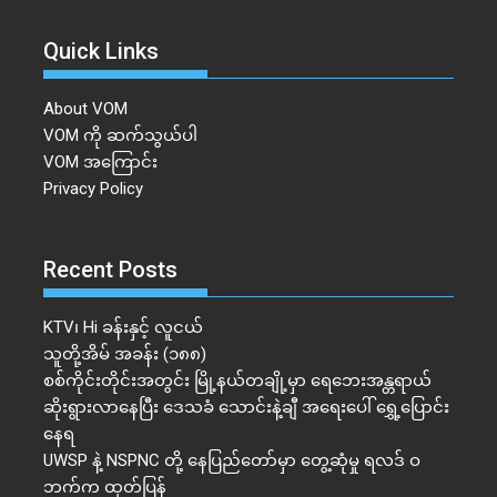
Quick Links
About VOM
VOM ကို ဆက်သွယ်ပါ
VOM အကြောင်း
Privacy Policy
Recent Posts
KTV၊ Hi ခန်းနှင့် လူငယ်
သူတို့အိမ် အခန်း (၁၈၈)
စစ်ကိုင်းတိုင်းအတွင်း မြို့နယ်တချို့မှာ ရေဘေးအန္တရာယ်
ဆိုးရွားလာနေပြီး ဒေသခံ သောင်းနဲ့ချီ အရေးပေါ် ရွှေ့ပြောင်း
နေရ
UWSP နဲ့ NSPNC တို့ နေပြည်တော်မှာ တွေ့ဆုံမှု ရလဒ် ဝ
ဘက်က ထုတ်ပြန်