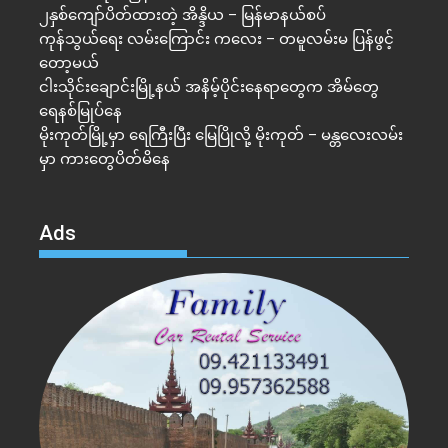
၂နှစ်​ကျော်ပိတ်ထားတဲ့ အိန္ဒိယ – မြန်မာနယ်စပ်
ကုန်သွယ်ရေး လမ်းကြောင်း ကလေး – တမူလမ်းမ ပြန်ဖွင့်
တော့မယ်
ငါးသိုင်းချောင်းမြို့နယ် အနိမ့်ပိုင်းနေရာတွေက အိမ်​တွေ
ရေနစ်မြုပ်နေ
မိုးကုတ်မြို့မှာ ရေကြီးပြီး မြေပြိုလို့ မိုးကုတ် – မန္တလေးလမ်း
မှာ ကားတွေပိတ်မိနေ
Ads