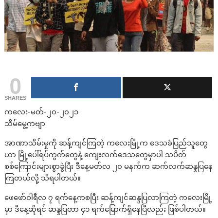
0
SHARES
ကလေး-မတ်-၂၀-၂၀၂၁
သိမ်မွေ့ကဗျာ
အာဏာသိမ်းမှုကို ဆန့်ကျင်ကြတဲ့ ကလေးမြို့က ဒေသခံပြည်သူတွေ
ဟာ မြို့ပေါ်ရပ်ကွက်တွေနဲ့ ကျေးလက်ဒေသတွေမှာပါ သပိတ်
စစ်ကြောင်းများစွာခွဲပြီး ဒီနေ့မတ်လ ၂၀ မနက်က ဆက်လက်ဆန္ဒပြနေ
ကြတယ်လို့ သိရပါတယ်။
ဖေဖော်ဝါရီလ ၇ ရက်နေ့ကစပြီး ဆန့်ကျင်ဆန္ဒပြလာကြတဲ့ ကလေးမြို့
မှာ ဒီနေ့ဆိုရင် ဆန္ဒပြတာ ၄၁ ရက်မြောက်ရှိနေပြီလည်း ဖြစ်ပါတယ်။