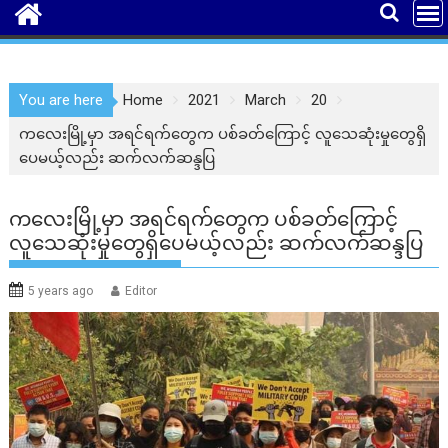
You are here
Home
2021
March
20
ကလေးမြို့မှာ အရင်ရက်တွေက ပစ်ခတ်ကြောင့် လူသေဆုံးမှုတွေရှိ
ပေမယ့်လည်း ဆက်လက်ဆန္ဒပြ
ကလေးမြို့မှာ အရင်ရက်တွေက ပစ်ခတ်ကြောင့်
လူသေဆုံးမှုတွေရှိပေမယ့်လည်း ဆက်လက်ဆန္ဒပြ
5 years ago
Editor