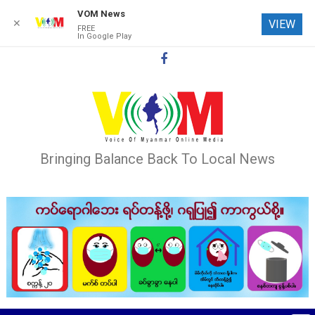
VOM News
✕
VIEW
FREE
In Google Play
Skip
to
content
Bringing Balance Back To Local News