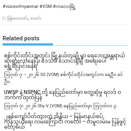
#voiceofmyanmar #VOM #ကလေးမြို့
,
မြန်မာသတင်း
သတင်း
Related posts
စစ်ကိုင်းတိုင်းအတွင်း မြို့နယ်တချို့မှာ ရေဘေးအန္တရာယ်
ဆိုးရွားလာနေပြီး ဒေသခံ သောင်းနဲ့ချီ အရေးပေါ်
ရွှေ့ပြောင်းနေရ
ဩဂုတ် ၇ – ၂၀၂၆ SS (VOM) စစ်ကိုင်းတိုင်းအတွင်းက ရေဦး၊ ခင်
ဦး၊...
UWSP နဲ့ NSPNC တို့ နေပြည်တော်မှာ တွေ့ဆုံမှု ရလဒ် ဝ
ဘက်က ထုတ်ပြန်
ဩဂုတ် ၇၊ ၂၀၂၆ Shy V (VOM) နေပြည်တော်မှာ ဩဂုတ်လ ၃...
၂နှစ်​ကျော်ပိတ်ထားတဲ့ အိန္ဒိယ – မြန်မာနယ်စပ်
ကုန်သွယ်ရေး လမ်းကြောင်း ကလေး – တမူလမ်းမ ပြန်ဖွင့်
တော့မယ်