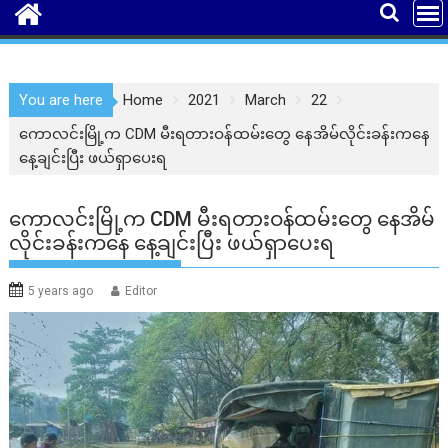
You are here
Home
2021
March
22
ကောလင်းမြို့က CDM မီးရတားဝန်ထမ်းတွေ နေအိမ်လိုင်းခန်းကနေ
နေ့ချင်းပြီး ဖယ်ရှာပေးရ
ကောလင်းမြို့က CDM မီးရတားဝန်ထမ်းတွေ နေအိမ်
လိုင်းခန်းကနေ နေ့ချင်းပြီး ဖယ်ရှာပေးရ
5 years ago
Editor