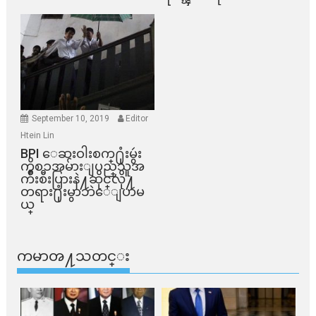
September 10, 2019
Editor
Htein Lin
BPI ​ေဆးဝါးစက္​႐ုံးမွဴး
ကိစၥအမ်ားျပည္​သူအ
က်ိဳးစီးပြားနဲ႔ဆိုင္​လို႔
တရား႐ုံးမွာဘဲေျပာမ
ယ္​
ကမာၻ႔သတင္း