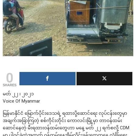
0
SHARES
မတ် ၂၂ ၊ ၂၀၂၁
Voice Of Myanmar
မြန်မာနိုင်ငံ မြောက်ပိုင်းဒေသရဲ့ ရထားပို့ဆောင်ရေး လုပ်ငန်းတွေမှာ
အချက်အခြာကြတဲ့ စစ်ကိုင်းတိုင်း ကောလင်းမြို့မှာ တာဝန်ထမ်း
ဆောင်နေတဲ့ မီးရထားဝန်ထမ်းတွေဟာ မနေ့ မတ် ၂၂ ရက်စလို့ CDM
မှာ ပါဝင်ခဲ့တဲ့အတွက် ဝန်ထမ်းနေအိမ်လိုင်းခန်းတွေကနေ လုံခြုံရေး