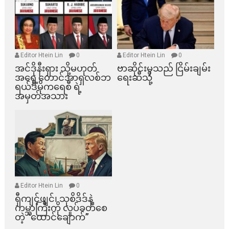
Editor Htein Lin
0
Editor Htein Lin
0
အင်ဒိုနီးရှား သို့မဟုတ်
ဗာဆိုင်းမှသည် ငြိမ်းချမ်း
အရှေ့တောင်အာရှလစ်ဘ
ရေးဆီသို့
ရယ်ဒီမိုကရေစီ ရဲ့
အမှတ်အသား
Editor Htein Lin
0
ရှီကျင့်ဖျင်၊ သုစိဒိဒ်နဲ့
ကမ္ဘာကြီးကို လှုပ်ခတ်စေ
တဲ့ “ထောင်ချောက်”