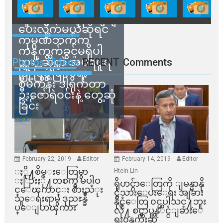
သက်ဆိုင်ရာတာဝန်ရှိ
သူတွေက ဂရန်တွေချ
ပေးလိုက်မယ်ဆိုရင်
ကုမ္ပဏီဘက်က
ကန့်ကွက်ခွင့်မရှိပါ
ဘူး” ဆိုတဲ့ အမရပူရ
Photos Videos
RECENT
Comments
မြို့ပြဖွံ့ဖြိုးရေး
စီမံကိန်း ဒါရိုက်တာ
ဦးဇော်ရဲဝင်းနဲ့ တွေ့ဆုံ
ခြင်း
February 22, 2019
Editor
February 14, 2019
Editor
ႏို႔စိမ္းေတြမွာ
Htein Lin
ႏြားႏို႔တစက္မွ မပါဝ
ရိုဟင္ဂ်ာေတြကို ျမန္မာနို
င္ေၾကာင္း စားသံုး
င္ငံသားေပးေရး အျခား
သူေရးရာမွ ဒုညႊန္ခ်ဳ
နိုင္ငံေတြ ၀င္မပါသင္႔ဘူး
ပ္ေျပာၾကား
လို႔ စင္ကာပူနုိင္ငံျခားေ
ရး၀န္ၾကီးဆို