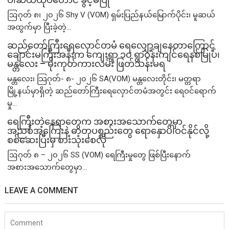
ဩဂုတ် ၈၊ ၂၀၂၆ Shy V (VOM) ရှမ်းပြည်နယ်မြောက်ပိုင်း၊ မူဆယ်
အထွက်မှာ ပြီးခဲ့တဲ့...
ဆည်တော်ကြီးရေလှောင်တမံ ရေလျှော့ချနေတာကြောင့်
ချောင်းမကြီးအနီးက ကျေးရွာ ၁၀ ရွာဝန်းကျင်ရေနစ်မြုပ်၊
မန္တလေး – မိုးကုတ်ကားလမ်း ဖြတ်သန်းမရ
မန္တလေး၊ သြဂုတ်- ၈- ၂၀၂၆ SA(VOM) မန္တလေးတိုင်း၊ မတ္တရာ
မြို့နယ်မှာရှိတဲ့ ဆည်တော်ကြီးရေလှောင်တမံအတွင်း ရေဝင်ရောက်
မှု...
ရေကြီးတဲ့​နေရာ​တွေက အစားအသောက်တွေမှာ
အညစ်အကြေးနဲ့ ဓာတုပစ္စည်းတွေ ရောနှောပါဝင်နိုင်လို့
စစ်ဆေးပြီးမှ စားသုံးစေလို
ဩဂုတ် ၈ – ၂၀၂၆ SS (VOM) ရေကြီးမှုတွေ ဖြစ်ပြီးနောက်
အစားအသောက်တွေမှာ...
LEAVE A COMMENT