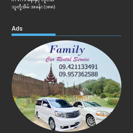
သူတို့အိမ် အခန်း (၁၈၈)
Ads