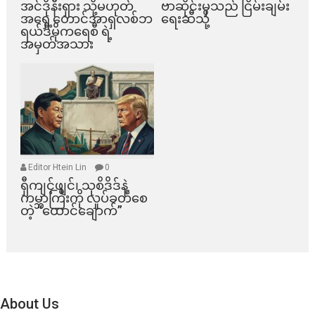
အင်ဒိုနီးရှား သို့မဟုတ်
ဗာဆိုင်းမှသည် ငြိမ်းချမ်း
အရှေ့တောင်အာရှလစ်ဘ
ရေးဆီသို့
ရယ်ဒီမိုကရေစီ ရဲ့
အမှတ်အသား
Editor Htein Lin
0
ရှီကျင့်ဖျင်၊ သုစိဒိဒ်နဲ့
ကမ္ဘာကြီးကို လှုပ်ခတ်စေ
တဲ့ “ထောင်ချောက်”
About Us