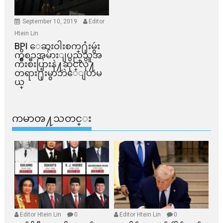
September 10, 2019
Editor
Htein Lin
BPI ​ေဆးဝါးစက္​႐ုံးမွဴး
ကိစၥအမ်ားျပည္​သူအ
က်ိဳးစီးပြားနဲ႔ဆိုင္​လို႔
တရား႐ုံးမွာဘဲေျပာမ
ယ္​
ကမာၻ႔သတင္း
Editor Htein Lin
0
Editor Htein Lin
0