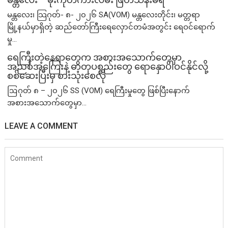
မန္တလေး၊ သြဂုတ်- ၈- ၂၀၂၆ SA(VOM) မန္တလေးတိုင်း၊ မတ္တရာ
မြို့နယ်မှာရှိတဲ့ ဆည်တော်ကြီးရေလှောင်တမံအတွင်း ရေဝင်ရောက်
မှု...
ရေကြီးတဲ့​နေရာ​တွေက အစားအသောက်တွေမှာ
အညစ်အကြေးနဲ့ ဓာတုပစ္စည်းတွေ ရောနှောပါဝင်နိုင်လို့
စစ်ဆေးပြီးမှ စားသုံးစေလို
ဩဂုတ် ၈ – ၂၀၂၆ SS (VOM) ရေကြီးမှုတွေ ဖြစ်ပြီးနောက်
အစားအသောက်တွေမှာ...
LEAVE A COMMENT