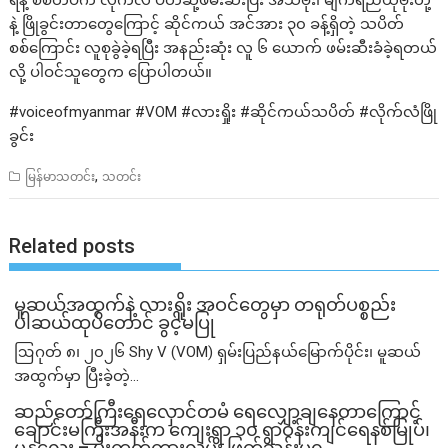
ရဲနဲ့ စစ်တပ်က လိုက်လံ ပိတ်ဆို့ဖမ်းဆီးပြီး အသံဗုံး၊ မျက်ရည်ယိုဗုံးတို့
နဲ့ ဖြိုခွင်းတာတွေကြောင့် ဆိုင်ကယ် အင်အား ၃၀ ခန့်ရှိတဲ့ သပိတ်
စစ်ကြောင်း လူစုခွဲခဲ့ရပြီး အနည်းဆုံး လူ ၆ ယောက် ဖမ်းဆီးခံခဲ့ရတယ်
လို့ ပါဝင်သူတွေက ပြောပါတယ်။
#voiceofmyanmar #VOM #လားရှိုး #ဆိုင်ကယ်သပိတ် #လိုက်လံဖြို
ခွင်း
,
မြန်မာသတင်း
သတင်း
Related posts
မူဆယ်အထွက်နဲ့ လားရှိုး အဝင်တွေမှာ တရုတ်ပစ္စည်း
ပါဆယ်ထုပ်တောင် ခွင့်မပြု
ဩဂုတ် ၈၊ ၂၀၂၆ Shy V (VOM) ရှမ်းပြည်နယ်မြောက်ပိုင်း၊ မူဆယ်
အထွက်မှာ ပြီးခဲ့တဲ့...
ဆည်တော်ကြီးရေလှောင်တမံ ရေလျှော့ချနေတာကြောင့်
ချောင်းမကြီးအနီးက ကျေးရွာ ၁၀ ရွာဝန်းကျင်ရေနစ်မြုပ်၊
မန္တလေး – မိုးကုတ်ကားလမ်း ဖြတ်သန်းမရ