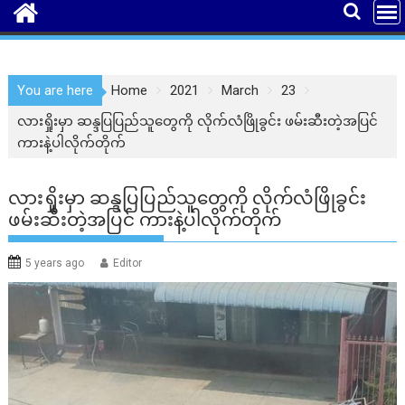
You are here
Home
2021
March
23
လားရှိုးမှာ ဆန္ဒပြပြည်သူတွေကို လိုက်လံဖြိုခွင်း ဖမ်းဆီးတဲ့အပြင်
ကားနဲ့ပါလိုက်တိုက်
လားရှိုးမှာ ဆန္ဒပြပြည်သူတွေကို လိုက်လံဖြိုခွင်း
ဖမ်းဆီးတဲ့အပြင် ကားနဲ့ပါလိုက်တိုက်
5 years ago
Editor