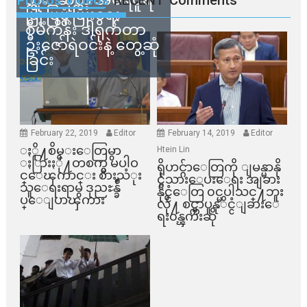
Photos Videos
RECENT
Comments
မြို့ပြဖွံ့ဖြိုးရေး
စီမံကိန်း ဒါရိုက်တာ
ဦးဇော်ရဲဝင်းနဲ့ တွေ့ဆုံ
ခြင်း
February 22, 2019
Editor
February 14, 2019
Editor
ႏို႔စိမ္းေတြမွာ
Htein Lin
ႏြားႏို႔တစက္မွ မပါဝ
ရိုဟင္ဂ်ာေတြကို ျမန္မာနို
င္ေၾကာင္း စားသံုး
င္ငံသားေပးေရး အျခား
သူေရးရာမွ ဒုညႊန္ခ်ဳ
နိုင္ငံေတြ ၀င္မပါသင္႔ဘူး
ပ္ေျပာၾကား
လို႔ စင္ကာပူနုိင္ငံျခားေ
ရး၀န္ၾကီးဆို