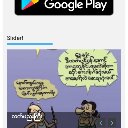
Slider!
လက်မည်းကြီး
သ