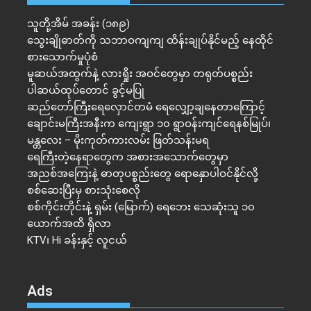
သူတို့အိမ် အခန်း (၁၈၉)
သွေးချိုဓာတ်ကို သဘာဝကျကျ ထိန်းချုပ်နိုင်မည့် နေထိုင်
စားသောက်မှုပုံစံ
မူဆယ်အထွက်နဲ့ လားရှိုး အဝင်တွေမှာ တရုတ်ပစ္စည်း
ပါဆယ်ထုပ်တောင် ခွင့်မပြု
ဆည်တော်ကြီးရေလှောင်တမံ ရေလျှော့ချနေတာကြောင့်
ချောင်းမကြီးအနီးက ကျေးရွာ ၁၀ ရွာဝန်းကျင်ရေနစ်မြုပ်၊
မန္တလေး – မိုးကုတ်ကားလမ်း ဖြတ်သန်းမရ
ရေကြီးတဲ့​နေရာ​တွေက အစားအသောက်တွေမှာ
အညစ်အကြေးနဲ့ ဓာတုပစ္စည်းတွေ ရောနှောပါဝင်နိုင်လို့
စစ်ဆေးပြီးမှ စားသုံးစေလို
စစ်ကိုင်းတိုင်းနဲ့ ရှမ်း (မြောက်) ရေဘေး သေဆုံးသူ ၁၀
ယောက်အထိ ရှိလာ
KTV၊ Hi ခန်းနှင့် လူငယ်
Ads