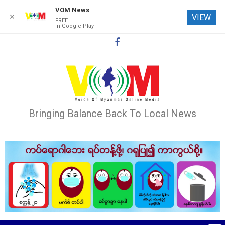
VOM News
✕
VIEW
FREE
In Google Play
Skip
to
content
Bringing Balance Back To Local News