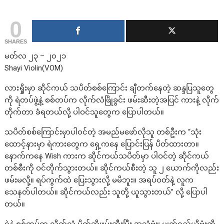
0
SHARES
မတ်လ ၂၃ – ၂၀၂၁
Shayi Violin(VOM)
လားရှိုးမှာ ဆိုင်ကယ် သပိတ်စစ်ကြောင်း ချီတက်နေတဲ့ ဆန္ဒပြသူတွေ
ကို ရဲတပ်ဖွဲ့နဲ့ စစ်တပ်က လိုက်လံဖြိုခွင်း ဖမ်းဆီးတဲ့အပြင် ကားနဲ့ လိုက်
တိုက်တာ ခံရတယ်လို့ ပါဝင်သူတွေက ပြောပါတယ်။
သပိတ်စစ်ကြောင်းမှာပါ၀င်တဲ့ အမည်မဖော်လိုသူ တစ်ဦးက “သုံး
ထောင့်နားမှာ ရဲကားတွေက ရှေ့ကနေ ပြောင်းပြန် ပိတ်ထားတာ။
နောက်ကနေ Wish ကားက ဆိုင်ကယ်သပိတ်မှာ ပါဝင်တဲ့ ဆိုင်ကယ်
တစ်စီးကို ဝင်တိုက်သွားတယ်။ ဆိုင်ကယ်စီးတဲ့ သူ ၂ ယောက်ကိုလည်း
ဖမ်းမလို့။ ရပ်ကွက်ထဲ ပြေးသွားလို့ မမိဘူး။ အရပ်ဝတ်နဲ့ လူက
သေနတ်ပါတယ်။ ဆိုင်ကယ်လည်း သူတို့ ယူသွားတယ်” လို့ ပြောပါ
တယ်။