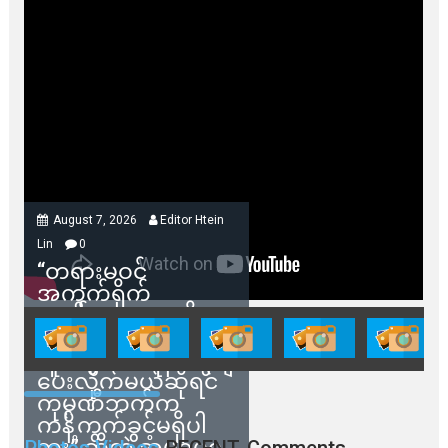
August 7, 2026
Editor Htein
Lin
0
“တရားမဝင်
အကွက်ရိုက်
ရောင်းချမှုတွေကို
သက်ဆိုင်ရာတာဝန်ရှိ
သူတွေက ဂရန်တွေချ
ပေးလိုက်မယ်ဆိုရင်
ကုမ္ပဏီဘက်က
ကန့်ကွက်ခွင့်မရှိပါ
ဘူး” ဆိုတဲ့ အမရပူရ