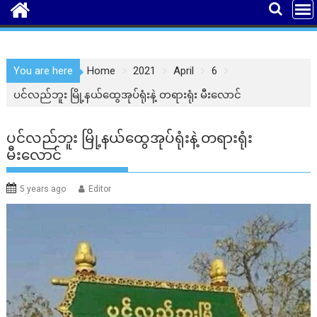
You are here
Home
2021
April
6
ပင်လည်ဘူး မြို့နယ်ထွေအုပ်ရုံးနဲ့ တရားရုံး မီးလောင်
ပင်လည်ဘူး မြို့နယ်ထွေအုပ်ရုံးနဲ့ တရားရုံး
မီးလောင်
5 years ago
Editor