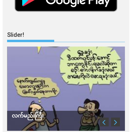
Slider!
လက်မည်းကြီး
သ