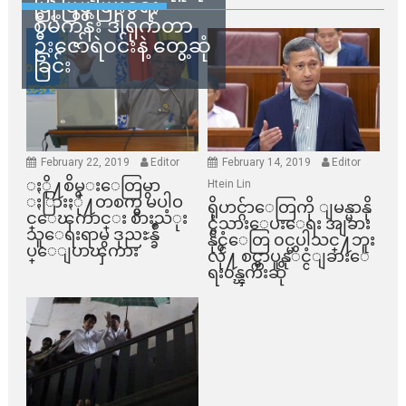
မြို့ပြဖွံ့ဖြိုးရေး
စီမံကိန်း ဒါရိုက်တာ
ဦးဇော်ရဲဝင်းနဲ့ တွေ့ဆုံ
ခြင်း
February 22, 2019
Editor
February 14, 2019
Editor
ႏို႔စိမ္းေတြမွာ
Htein Lin
ႏြားႏို႔တစက္မွ မပါဝ
ရိုဟင္ဂ်ာေတြကို ျမန္မာနို
င္ေၾကာင္း စားသံုး
င္ငံသားေပးေရး အျခား
သူေရးရာမွ ဒုညႊန္ခ်ဳ
နိုင္ငံေတြ ၀င္မပါသင္႔ဘူး
ပ္ေျပာၾကား
လို႔ စင္ကာပူနုိင္ငံျခားေ
ရး၀န္ၾကီးဆို