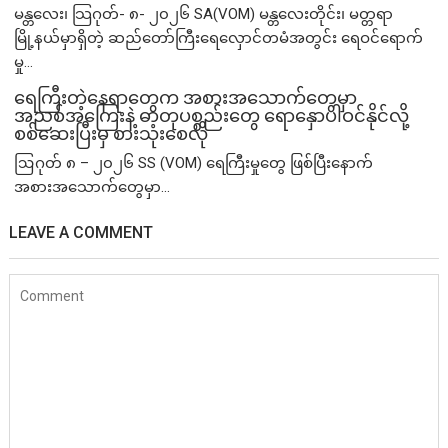
မန္တလေး၊ သြဂုတ်- ၈- ၂၀၂၆ SA(VOM) မန္တလေးတိုင်း၊ မတ္တရာ
မြို့နယ်မှာရှိတဲ့ ဆည်တော်ကြီးရေလှောင်တမံအတွင်း ရေဝင်ရောက်
မှု...
ရေကြီးတဲ့​နေရာ​တွေက အစားအသောက်တွေမှာ
အညစ်အကြေးနဲ့ ဓာတုပစ္စည်းတွေ ရောနှောပါဝင်နိုင်လို့
စစ်ဆေးပြီးမှ စားသုံးစေလို
ဩဂုတ် ၈ – ၂၀၂၆ SS (VOM) ရေကြီးမှုတွေ ဖြစ်ပြီးနောက်
အစားအသောက်တွေမှာ...
LEAVE A COMMENT