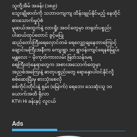
သူတို့အိမ် အခန်း (၁၈၉)
သွေးချိုဓာတ်ကို သဘာဝကျကျ ထိန်းချုပ်နိုင်မည့် နေထိုင်
စားသောက်မှုပုံစံ
မူဆယ်အထွက်နဲ့ လားရှိုး အဝင်တွေမှာ တရုတ်ပစ္စည်း
ပါဆယ်ထုပ်တောင် ခွင့်မပြု
ဆည်တော်ကြီးရေလှောင်တမံ ရေလျှော့ချနေတာကြောင့်
ချောင်းမကြီးအနီးက ကျေးရွာ ၁၀ ရွာဝန်းကျင်ရေနစ်မြုပ်၊
မန္တလေး – မိုးကုတ်ကားလမ်း ဖြတ်သန်းမရ
ရေကြီးတဲ့​နေရာ​တွေက အစားအသောက်တွေမှာ
အညစ်အကြေးနဲ့ ဓာတုပစ္စည်းတွေ ရောနှောပါဝင်နိုင်လို့
စစ်ဆေးပြီးမှ စားသုံးစေလို
စစ်ကိုင်းတိုင်းနဲ့ ရှမ်း (မြောက်) ရေဘေး သေဆုံးသူ ၁၀
ယောက်အထိ ရှိလာ
KTV၊ Hi ခန်းနှင့် လူငယ်
Ads