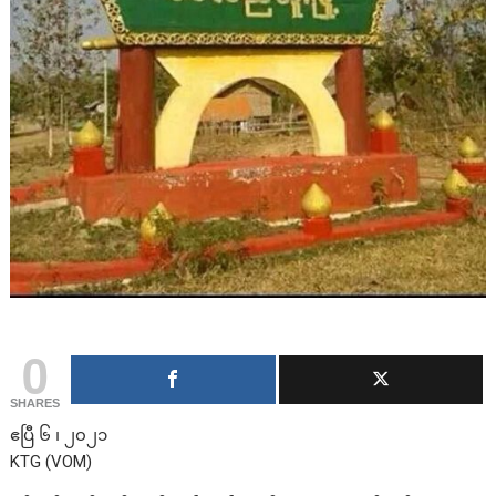
0
SHARES
ဧပြီ ၆ ၊ ၂၀၂၁
KTG (VOM)