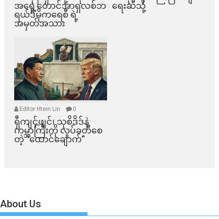
အရှေ့တောင်အာရှလစ်ဘ
ရေးဆီသို့
ရယ်ဒီမိုကရေစီ ရဲ့
အမှတ်အသား
Editor Htein Lin
0
ရှီကျင့်ဖျင်၊ သုစိဒိဒ်နဲ့
ကမ္ဘာကြီးကို လှုပ်ခတ်စေ
တဲ့ “ထောင်ချောက်”
About Us