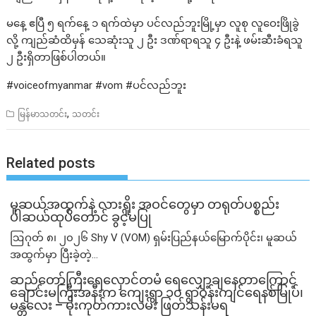
မနေ့ ဧပြီ ၅ ရက်နေ့ ၁ ရက်ထဲမှာ ပင်လည်ဘူးမြို့မှာ လူစု လူဝေးဖြိုခွဲ
လို့ ကျည်ဆံထိမှန် သေဆုံးသူ ၂ ဦး ဒဏ်ရာရသူ ၄ ဦးနဲ့ ဖမ်းဆီးခံရသူ
၂ ဦးရှိတာဖြစ်ပါတယ်။
#voiceofmyanmar #vom #ပင်လည်ဘူး
,
မြန်မာသတင်း
သတင်း
Related posts
မူဆယ်အထွက်နဲ့ လားရှိုး အဝင်တွေမှာ တရုတ်ပစ္စည်း
ပါဆယ်ထုပ်တောင် ခွင့်မပြု
ဩဂုတ် ၈၊ ၂၀၂၆ Shy V (VOM) ရှမ်းပြည်နယ်မြောက်ပိုင်း၊ မူဆယ်
အထွက်မှာ ပြီးခဲ့တဲ့...
ဆည်တော်ကြီးရေလှောင်တမံ ရေလျှော့ချနေတာကြောင့်
ချောင်းမကြီးအနီးက ကျေးရွာ ၁၀ ရွာဝန်းကျင်ရေနစ်မြုပ်၊
မန္တလေး – မိုးကုတ်ကားလမ်း ဖြတ်သန်းမရ