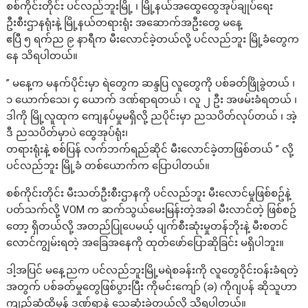
စစ်ကိုင်းတိုင်း ပင်လည်ဘူးမြို့ ၊ မြို့နယ်အထွေထွေအုပ်ချုပ်ရေး
ဦးစီးဌာနရုံးနဲ့ မြို့နယ်တရားရုံး အဆောက်အဦးတွေ မနေ့
ဧပြီ ၅ ရက်ည ၉ နာရီက မီးလောင်ခဲ့တယ်လို့ ပင်လည်ဘူး မြို့ခံတွေက
နေ သိရပါတယ်။
” မနေ့က မနက်ပိုင်းမှာ ရဲတွေက ဆန္ဒပြ လူတွေကို ပစ်ခတ်ဖြိုခွဲတယ် ၊
၁ ယောက်သေ၊ ၄ ယောက် ဒဏ်ရာရတယ် ၊ လူ ၂ ဦး အဖမ်းခံရတယ် ၊
ဒါကို မြို့လူထုက ကျေနပ်မှုမရှိလို့ ညပိုင်းမှာ ညသပိတ်လုပ်တယ် ၊ အဲ့
ဒီ ညသပိတ်မှာပဲ ထွေအုပ်ရုံး၊
တရားရုံးနဲ့ စစ်ပြန် လက်ဘက်ရည်ဆိုင် မီးလောင်ခဲ့တာဖြစ်တယ် ” လို့
ပင်လည်ဘူး မြို့ခံ တစ်ယောက်က ပြောပါတယ်။
စစ်ကိုင်းတိုင်း မီးသတ်ဦးစီးဌာနကို ပင်လည်ဘူး မီးလောင်မှုဖြစ်စဥ်နဲ့
ပတ်သက်လို့ VOM က ဆက်သွယ်မေးမြန်းတဲ့အခါ မီးလာင်တဲ့ ဖြစ်စဥ်
တော့ ရှိတယ်လို့ အတည်ပြုပေမယ့် ပျက်စီးဆုံးမှုတန်ဘိုးနဲ့ မီးစတင်
လောင်ကျွမ်းရတဲ့ အခြေအနေကို ထုတ်ဖော်ပြောဆိုခြင်း မရှိပါဘူး။
ဒါ့အပြင် မနေ့ညက ပင်လည်ဘူးမြို့မရဲစခန်းကို လူတွေဝိုင်းဝန်းခံရတဲ့
အတွက် ပစ်ခတ်မှုတွေဖြစ်ပွားပြီး ကိုမင်းကျော် (ခ) ကိုဂျပန် ဆိုသူဟာ
ကျည်ဆံထိမှန် ဒဏ်ရာနဲ့ သေဆုံးခဲ့တယ်လို့ သိရပါတယ်။