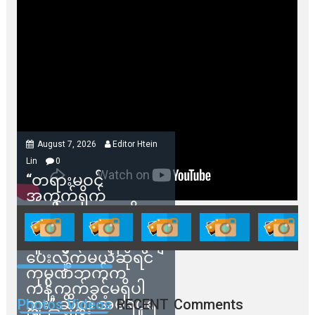
August 7, 2026
Editor Htein
Lin
0
“တရားမဝင်
အကွက်ရိုက်
ရောင်းချမှုတွေကို
သက်ဆိုင်ရာတာဝန်ရှိ
သူတွေက ဂရန်တွေချ
ပေးလိုက်မယ်ဆိုရင်
ကုမ္ပဏီဘက်က
ကန့်ကွက်ခွင့်မရှိပါ
ဘူး” ဆိုတဲ့ အမရပူရ
Photos Videos
RECENT
Comments