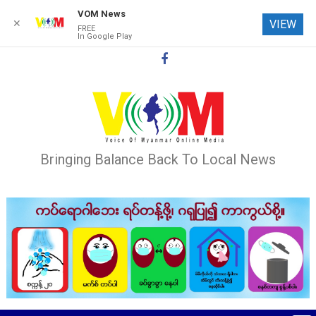
VOM News
✕
VIEW
FREE
In Google Play
Skip
to
content
Bringing Balance Back To Local News