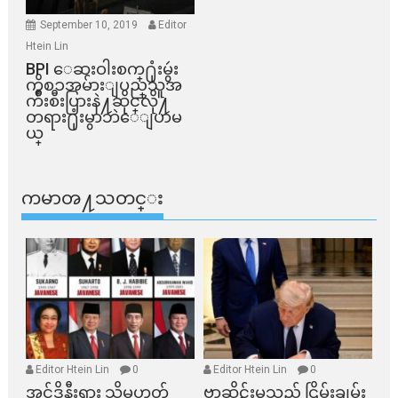
September 10, 2019
Editor
Htein Lin
BPI ​ေဆးဝါးစက္​႐ုံးမွဴး
ကိစၥအမ်ားျပည္​သူအ
က်ိဳးစီးပြားနဲ႔ဆိုင္​လို႔
တရား႐ုံးမွာဘဲေျပာမ
ယ္​
ကမာၻ႔သတင္း
Editor Htein Lin
0
Editor Htein Lin
0
အင်ဒိုနီးရှား သို့မဟုတ်
ဗာဆိုင်းမှသည် ငြိမ်းချမ်း