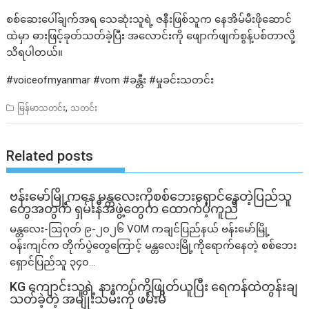
စစ်ဆေးပေါ်ချက်အရ သေဆုံးသူရဲ့ ဇနီးဖြစ်သူက နေအိမ်မီးဖိုဆောင်
ထဲမှာ ဓားဖြင့်ခုတ်သတ်ခဲ့ပြီး အလောင်းကို ဖျောက်ဖျက်စွန့်ပစ်တာလို့
သိရပါတယ်။
#voiceofmyanmar #vom #ခန္တီး #မှုခင်းသတင်း
,
မြန်မာသတင်း
သတင်း
Related posts
ဗန်းမော်မြို့ကနေ မန္တလေးကိုစစ်ဘေးရှောင်နေတဲ့ပြည်သူ
တွေအတွက် ရှမ်းနီအဖွဲ့တွေက ထောက်ပံ့ကူညီ
မန္တလေး-ဩဂုတ် ၉-၂၀၂၆ VOM ကချင်ပြည်နယ် ဗန်းမော်မြို့
ဝန်းကျင်က တိုက်ပွဲတွေကြောင့် မန္တလေးမြို့ကိုရောက်နေတဲ့ စစ်ဘေး
ရှောင်ပြည်သူ ၃၄၀...
KG ကျောင်းသူရဲ့ နားကပ်ကိုဖြုတ်ယူပြီး ရေကန်ထဲတွန်းချ
သတ်ခဲ့တဲ့ အမျိုးသမီးကို ဖမ်းမိ