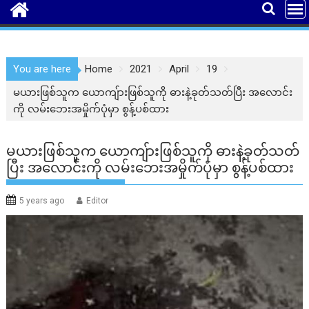
You are here
Home
2021
April
19
မယားဖြစ်သူက ယောကျ်ားဖြစ်သူကို ဓားနဲ့ခုတ်သတ်ပြီး အလောင်း
ကို လမ်းဘေးအမှိုက်ပုံမှာ စွန့်ပစ်ထား
မယားဖြစ်သူက ယောကျ်ားဖြစ်သူကို ဓားနဲ့ခုတ်သတ်
ပြီး အလောင်းကို လမ်းဘေးအမှိုက်ပုံမှာ စွန့်ပစ်ထား
5 years ago
Editor