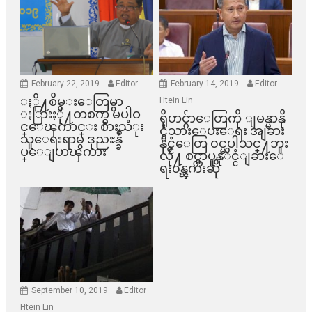
February 22, 2019
Editor
February 14, 2019
Editor
ႏို႔စိမ္းေတြမွာ
Htein Lin
ႏြားႏို႔တစက္မွ မပါဝ
ရိုဟင္ဂ်ာေတြကို ျမန္မာနို
င္ေၾကာင္း စားသံုး
င္ငံသားေပးေရး အျခား
သူေရးရာမွ ဒုညႊန္ခ်ဳ
နိုင္ငံေတြ ၀င္မပါသင္႔ဘူး
ပ္ေျပာၾကား
လို႔ စင္ကာပူနုိင္ငံျခားေ
ရး၀န္ၾကီးဆို
September 10, 2019
Editor
Htein Lin