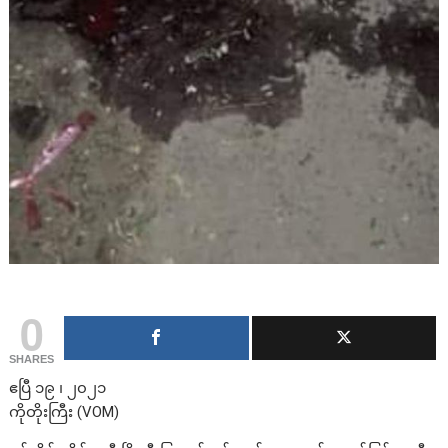
0
SHARES
ဧပြီ ၁၉ ၊ ၂၀၂၁
ကိုတိုးကြီး (VOM)