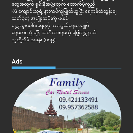
တွေအတွက် ရှမ်းနီအဖွဲ့တွေက ထောက်ပံ့ကူညီ
KG ကျောင်းသူရဲ့ နားကပ်ကိုဖြုတ်ယူပြီး ရေကန်ထဲတွန်းချ
သတ်ခဲ့တဲ့ အမျိုးသမီးကို ဖမ်းမိ
မက္ကာပူးပေါင်းရေးနှင့် ကာကွယ်ရေးစာချုပ်
ရေဘေးကြုံချိန် သတိထားရမယ့် မြွေအန္တရာယ်
သူတို့အိမ် အခန်း (၁၈၉)
Ads