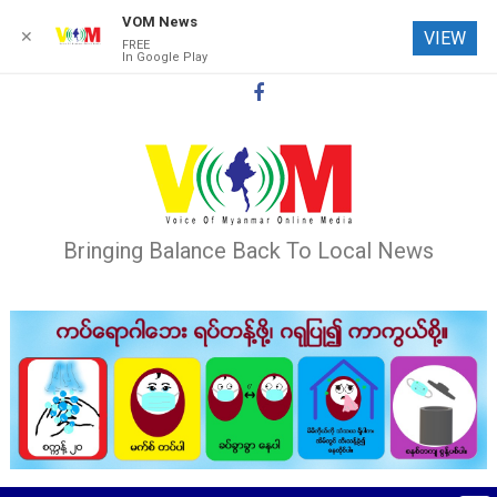
VOM News
✕
VIEW
FREE
In Google Play
Skip
to
content
Bringing Balance Back To Local News