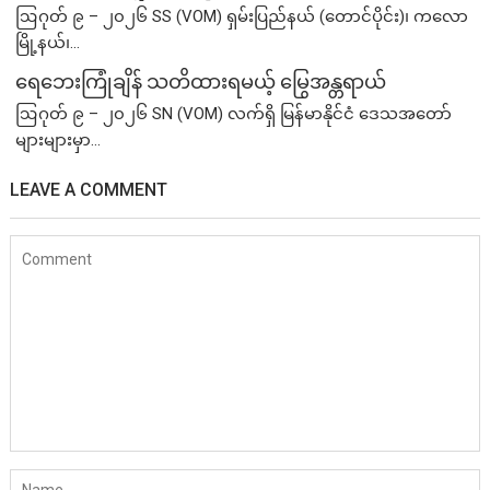
ဩဂုတ် ၉ – ၂၀၂၆ SS (VOM) ရှမ်းပြည်နယ် (တောင်ပိုင်း)၊ ကလော
မြို့နယ်၊...
ရေဘေးကြုံချိန် သတိထားရမယ့် မြွေအန္တရာယ်
ဩဂုတ် ၉ – ၂၀၂၆ SN (VOM) လက်ရှိ မြန်မာနိုင်ငံ ဒေသအတော်
များများမှာ...
LEAVE A COMMENT