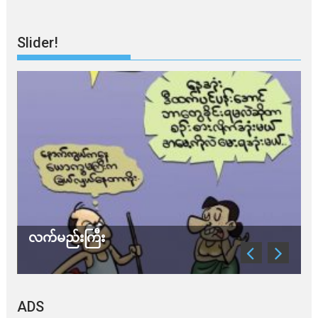
Slider!
လက်မည်းကြီး
သ
ADS