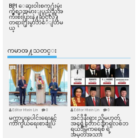
BPI ​ေဆးဝါးစက္​႐ုံးမွဴး
ကိစၥအမ်ားျပည္​သူအ
က်ိဳးစီးပြားနဲ႔ဆိုင္​လို႔
တရား႐ုံးမွာဘဲေျပာမ
ယ္​
ကမာၻ႔သတင္း
Editor Htein Lin
0
Editor Htein Lin
0
မက္ကာပူးပေါင်းရေးနှင့်
အင်ဒိုနီးရှား သို့မဟုတ်
ကာကွယ်ရေးစာချုပ်
အရှေ့တောင်အာရှလစ်ဘ
ရယ်ဒီမိုကရေစီ ရဲ့
အမှတ်အသား