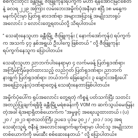
စစ်ကိုင်းတိုင်း ခန္တီးမြို့ ဇီးဖြူကုန်းရပ်ကွက် မဟာ ရန်အောင်မြင်စေတီ
နဲ့ ခလရ ၂၂၉ အကြား လမ်းဘေးအမှိုက်ပုံအနီးမှာ ဧပြီ ၁၈ မနေ့က
မနက်ပိုင်းမှာ ပြတ်ရှ ဓားဒဏ်ရာ အများအပြားနဲ့ အမျိုးသားရုပ်
အလောင်း ၁ လောင်းတွေ့ရတယ်လို့ သိရပါတယ်။
” သေဆုံးနေသူဟာ ခန္တီးမြို့ ဇီးဖြူကုန်း ( နောက်အော်ကုန်း) ရပ်ကွက်
က အသက် ၄၇ နှစ်အရွယ် ဦးပါကွေ ဖြစ်တယ် ” လို့ ဇီးဖြူကုန်း
ရပ်ကွက်နေသူက ပြောပါတယ်။
သေဆုံးသူဟာ ညာဘက်ပါးနေရာမှာ ၄ လက်မခန့် ပြတ်ရှဒဏ်ရာ၊
အကြိမ်ကြိမ်ခုတ်ထားသည့် လည်ဂုတ် ပြတ်ရှဒဏ်ရာ၊ ညာဘက်
နားရွက် ပြတ်ရှဒဏ်ရာ၊ ဘယ်ဘက် ခြေချောင်း ၃ ချောင်းအရိုးပေါ်
အရေပြားပွန်းပဲ့ဒဏ်ရာတွေနဲ့ သေဆုံးနေတာဖြစ်ပါတယ်။
အမှိုက်ပုံပေါ်က ရုပ်အလောင်း တွေ့ရတဲ့ ကိစ္စနဲ့ ပတ်သက်ပြီး သတင်း
အတည်ပြုချက်ရရှိဖို့ ခန္တီးမြို့မရဲစခန်းကို VOM က ဆက်သွယ်မေးမြန်း
တဲ့အခါ ရဲအရာရှိတစ်ယောက်က “အမှုဖွင့် အရေးယူထားတယ် ၊ (ပ)
၂၀ / ၂၀၂၁ ရာဇသတ်ကြီး ဥပဒေ ပုဒ်မ ၃၀၂ / ၂၀၁ / ၁၁၄ အရ
သေဆုံးသူရဲ့ ဇနီးနဲ့ အလောင်းဖျောက်ဖျက်ရာမှာ ပါဝင်သူ အမျိုးသား
တစ်ယောက်ကို ဖမ်းဆီး စစ်ဆေးနေတယ် ” လို့ ပြောပါတယ်။