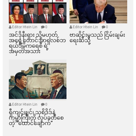
Editor Htein Lin
0
Editor Htein Lin
0
အင်ဒိုနီးရှား သို့မဟုတ်
ဗာဆိုင်းမှသည် ငြိမ်းချမ်း
အရှေ့တောင်အာရှလစ်ဘ
ရေးဆီသို့
ရယ်ဒီမိုကရေစီ ရဲ့
အမှတ်အသား
Editor Htein Lin
0
ရှီကျင့်ဖျင်၊ သုစိဒိဒ်နဲ့
ကမ္ဘာကြီးကို လှုပ်ခတ်စေ
တဲ့ “ထောင်ချောက်”