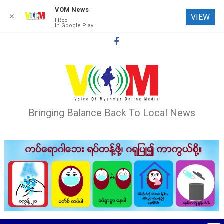
VOM News
✕
VIEW
FREE
In Google Play
Skip
to
content
Bringing Balance Back To Local News