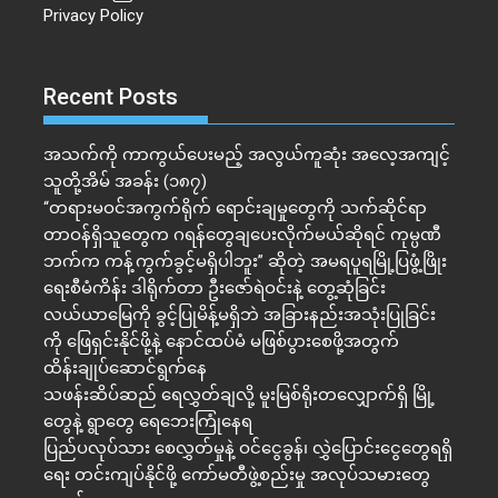
Privacy Policy
Recent Posts
အသက်ကို ကာကွယ်ပေးမည့် အလွယ်ကူဆုံး အလေ့အကျင့်
သူတို့အိမ် အခန်း (၁၈၇)
“တရားမဝင်အကွက်ရိုက် ရောင်းချမှုတွေကို သက်ဆိုင်ရာ
တာဝန်ရှိသူတွေက ဂရန်တွေချပေးလိုက်မယ်ဆိုရင် ကုမ္ပဏီ
ဘက်က ကန့်ကွက်ခွင့်မရှိပါဘူး” ဆိုတဲ့ အမရပူရမြို့ပြဖွံ့ဖြိုး
ရေးစီမံကိန်း ဒါရိုက်တာ ဦးဇော်ရဲဝင်းနဲ့ တွေ့ဆုံခြင်း
လယ်ယာမြေကို ခွင့်ပြုမိန့်မရှိဘဲ အခြားနည်းအသုံးပြုခြင်း
ကို ဖြေရှင်းနိုင်ဖို့နဲ့ နောင်ထပ်မံ မဖြစ်ပွားစေဖို့အတွက်
ထိန်းချုပ်ဆောင်ရွက်နေ
သဖန်းဆိပ်ဆည် ရေလွှတ်ချလို့ မူးမြစ်ရိုးတလျှောက်ရှိ မြို့
တွေနဲ့ ရွာတွေ ရေဘေးကြုံနေရ
ပြည်ပလုပ်သား စေလွှတ်မှုနဲ့ ဝင်ငွေခွန်၊ လွှဲပြောင်းငွေတွေရရှိ
ရေး တင်းကျပ်နိုင်ဖို့ ကော်မတီဖွဲ့စည်းမှု အလုပ်သမားတွေ