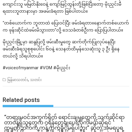
ကျောင်းသူ မမြတ်နိုးဝေနဲ့ ကျော်မြင့်ထွန်းတို့ဖြစ်ပြီးတော့ မိုးညှင်းမီ
ရထားဘူတာနားမှာ အဖမ်းခံရတာ ဖြစ်ပါတယ်။
“တစ်ယောက်က ဘူတာထဲ ပြေးဝင်ပြီး ဖမ်းခံရတာ။နောက်တစ်ယောက်
က ဖုန်းဆိုင်ထဲဖမ်းမိသွားတာ”လို့ ဒေသခံတစ်ဦးက ပြောပြပါတယ်။
မိုးညှင်းမြို့မှာ ဆန္ဒပြလို့ ဖမ်းဆီးမှုတွေ ဆက်တိုက်ပြုလုပ်နေပြီး
ဖမ်းဆီးခံရသူစုစုပေါင်း ၆၀နဲ့ သေနတ်ထိမှန်သေဆုံးသူ ၃ ဦး ရှိနေ
တယ်လို့ သိရပါတယ်။
#voiceofmyanmar #VOM #မိုးညှင်း
,
မြန်မာသတင်း
သတင်း
Related posts
“တရားမဝင်အကွက်ရိုက် ရောင်းချမှုတွေကို သက်ဆိုင်ရာ
တာဝန်ရှိသူတွေက ဂရန်တွေချပေးလိုက်မယ်ဆိုရင်
ကုမ္ပဏီဘက်က ကန့်ကွက်ခွင့်မရှိပါဘူး” ဆိုတဲ့ အမရပူရ