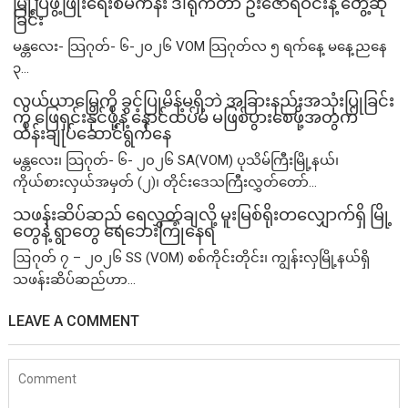
မြို့ပြဖွံ့ဖြိုးရေးစီမံကိန်း ဒါရိုက်တာ ဦးဇော်ရဲဝင်းနဲ့ တွေ့ဆုံ
ခြင်း
မန္တလေး- သြဂုတ်- ၆-၂၀၂၆ VOM သြဂုတ်လ ၅ ရက်နေ့ မနေ့ညနေ
၃...
လယ်ယာမြေကို ခွင့်ပြုမိန့်မရှိဘဲ အခြားနည်းအသုံးပြုခြင်း
ကို ဖြေရှင်းနိုင်ဖို့နဲ့ နောင်ထပ်မံ မဖြစ်ပွားစေဖို့အတွက်
ထိန်းချုပ်ဆောင်ရွက်နေ
မန္တလေး၊ သြဂုတ်- ၆- ၂၀၂၆ SA(VOM) ပုသိမ်ကြီးမြို့နယ်၊
ကိုယ်စားလှယ်အမှတ် (၂)၊ တိုင်းဒေသကြီးလွှတ်တော်...
သဖန်းဆိပ်ဆည် ရေလွှတ်ချလို့ မူးမြစ်ရိုးတလျှောက်ရှိ မြို့
တွေနဲ့ ရွာတွေ ရေဘေးကြုံနေရ
ဩဂုတ် ၇ – ၂၀၂၆ SS (VOM) စစ်ကိုင်းတိုင်း၊ ကျွန်းလှမြို့နယ်ရှိ
သဖန်းဆိပ်ဆည်ဟာ...
LEAVE A COMMENT