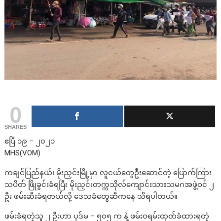
0
SHARES
ဧပြီ ၁၉ – ၂၀၂၁
MHS(VOM)
ကချင်ပြည်နယ်၊ မိုးညှင်းမြို့မှာ လူငယ်တွေဦးဆောင်တဲ့ ပြောက်ကြား
သပိတ် ဖြိုခွင်းခံရပြီး မိုးညှင်းတက္ကသိုလ်ကျောင်းသားသမဂအဖွဲ့ဝင် ၂
ဦး ဖမ်းဆီးခံရတယ်လို့ ဒေသခံတွေဆီကနေ သိရပါတယ်။
ဖမ်းခံရတဲ့သူ ၂ ဦးဟာ ပုဒ်မ – ၅၀၅ က နဲ့ ဖမ်းဝရမ်းထုတ်ခံထားရတဲ့