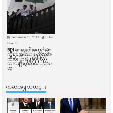
September 10, 2019
Editor
Htein Lin
BPI ​ေဆးဝါးစက္​႐ုံးမွဴး
ကိစၥအမ်ားျပည္​သူအ
က်ိဳးစီးပြားနဲ႔ဆိုင္​လို႔
တရား႐ုံးမွာဘဲေျပာမ
ယ္​
ကမာၻ႔သတင္း