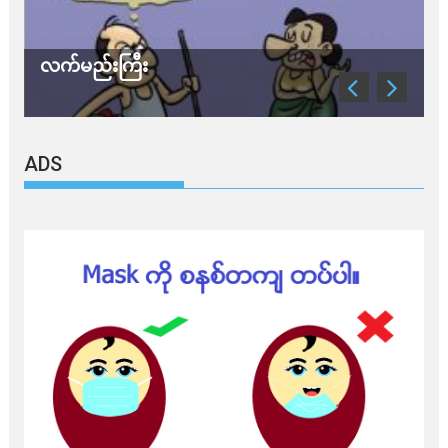
လက်မည်းကြီး
သ
ADS