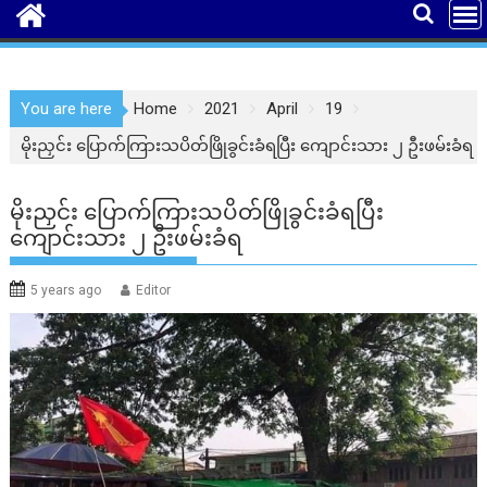
You are here
Home
2021
April
19
မိုးညှင်း ပြောက်ကြားသပိတ်ဖြိုခွင်းခံရပြီး ကျောင်းသား ၂ ဦးဖမ်းခံရ
မိုးညှင်း ပြောက်ကြားသပိတ်ဖြိုခွင်းခံရပြီး
ကျောင်းသား ၂ ဦးဖမ်းခံရ
5 years ago
Editor