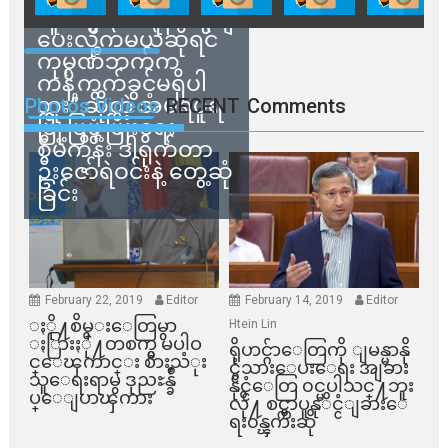
သူတွေက ဂရန်တွေချ
ပေးလိုက်မယ်ဆိုရင်
ကုမ္ပဏီဘက်က
ကန့်ကွက်ခွင့်မရှိပါ
ဘူး” ဆိုတဲ့ အမရပူရ
Photos Videos
RECENT
Comments
မြို့ပြဖွံ့ဖြိုးရေး
စီမံကိန်း ဒါရိုက်တာ
ဦးဇော်ရဲဝင်းနဲ့ တွေ့ဆုံ
ခြင်း
February 22, 2019
Editor
February 14, 2019
Editor
ႏို႔စိမ္းေတြမွာ
Htein Lin
ႏြားႏို႔တစက္မွ မပါဝ
ရိုဟင္ဂ်ာေတြကို ျမန္မာနို
င္ေၾကာင္း စားသံုး
င္ငံသားေပးေရး အျခား
သူေရးရာမွ ဒုညႊန္ခ်ဳ
နိုင္ငံေတြ ၀င္မပါသင္႔ဘူး
ပ္ေျပာၾကား
လို႔ စင္ကာပူနုိင္ငံျခားေ
ရး၀န္ၾကီးဆို