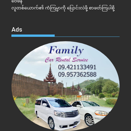
ဝေဖန်
လူတစ်ယောက်၏ ကံကြမ္မာကို ပြောင်းလဲဖို့ စာဖတ်ကြပါစို့
Ads