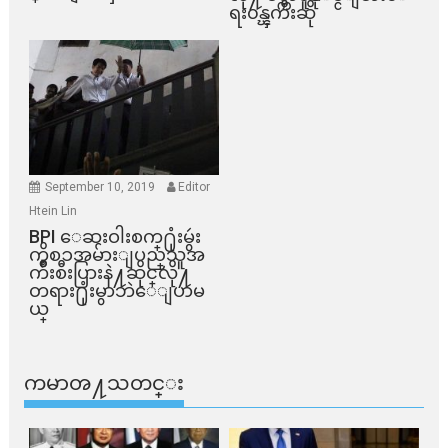
ရး၀န္ၾကီးဆို
September 10, 2019
Editor
Htein Lin
BPI ​ေဆးဝါးစက္​႐ုံးမွဴး
ကိစၥအမ်ားျပည္​သူအ
က်ိဳးစီးပြားနဲ႔ဆိုင္​လို႔
တရား႐ုံးမွာဘဲေျပာမ
ယ္​
ကမာၻ႔သတင္း