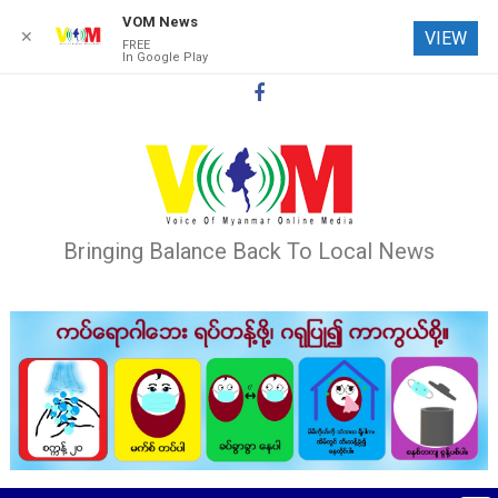
VOM News
✕
VIEW
FREE
In Google Play
Skip
to
content
Bringing Balance Back To Local News