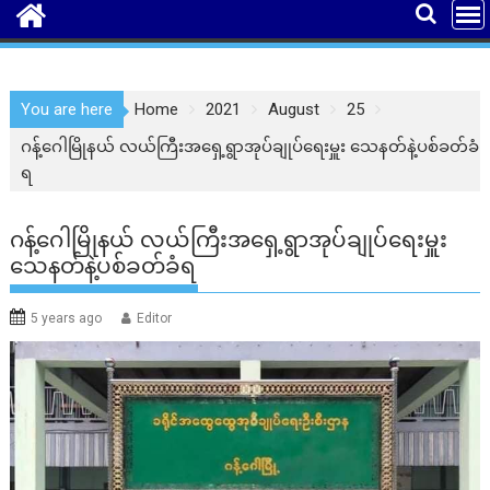
You are here
Home
2021
August
25
ဂန့်ဂေါမြိုနယ် လယ်ကြီးအရှေ့ရွာအုပ်ချုပ်ရေးမှူး သေနတ်နဲ့ပစ်ခတ်ခံ
ရ
ဂန့်ဂေါမြိုနယ် လယ်ကြီးအရှေ့ရွာအုပ်ချုပ်ရေးမှူး
သေနတ်နဲ့ပစ်ခတ်ခံရ
5 years ago
Editor