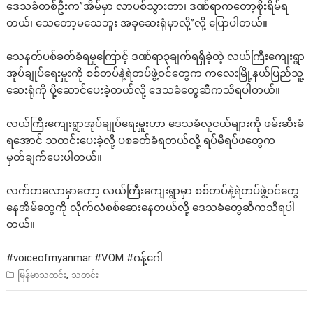
ဒေသခံတစ်ဦးက”အိမ်မှာ လာပစ်သွားတာ၊ ဒဏ်ရာကတော့စိုးရိမ်ရ
တယ်၊ သေတော့မသေဘူး အခုဆေးရုံမှာလို့”လို့ ပြောပါတယ်။
သေနတ်ပစ်ခတ်ခံရမှုကြောင့် ဒဏ်ရာ၃ချက်ရရှိခဲ့တဲ့ လယ်ကြီးကျေးရွာ
အုပ်ချုပ်ရေးမှူးကို စစ်တပ်နဲ့ရဲတပ်ဖွဲ့ဝင်တွေက ကလေးမြို့နယ်ပြည်သူ့
ဆေးရုံကို ပို့ဆောင်ပေးခဲ့တယ်လို့ ဒေသခံတွေဆီကသိရပါတယ်။
လယ်ကြီးကျေးရွာအုပ်ချုပ်ရေးမှူးဟာ ဒေသခံလူငယ်များကို ဖမ်းဆီးခံ
ရအောင် သတင်းပေးခဲ့လို့ ပစခတ်ခံရတယ်လို့ ရပ်မိရပ်ဖတွေက
မှတ်ချက်ပေးပါတယ်။
လက်တလောမှာတော့ လယ်ကြီးကျေးရွာမှာ စစ်တပ်နဲ့ရဲတပ်ဖွဲ့ဝင်တွေ
နေအိမ်တွေကို လိုက်လံစစ်ဆေးနေတယ်လို့ ဒေသခံတွေဆီကသိရပါ
တယ်။
#voiceofmyanmar
#VOM
#ဂန့
်ဂေါ
,
မြန်မာသတင်း
သတင်း