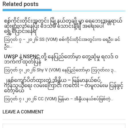
Related posts
စစ်ကိုင်းတိုင်းအတွင်း မြို့နယ်တချို့မှာ ရေဘေးအန္တရာယ်
ဆိုးရွားလာနေပြီး ဒေသခံ သောင်းနဲ့ချီ အရေးပေါ်
ရွှေ့ပြောင်းနေရ
ဩဂုတ် ၇ – ၂၀၂၆ SS (VOM) စစ်ကိုင်းတိုင်းအတွင်းက ရေဦး၊ ခင်
ဦး၊...
UWSP နဲ့ NSPNC တို့ နေပြည်တော်မှာ တွေ့ဆုံမှု ရလဒ် ဝ
ဘက်က ထုတ်ပြန်
ဩဂုတ် ၇၊ ၂၀၂၆ Shy V (VOM) နေပြည်တော်မှာ ဩဂုတ်လ ၃...
၂နှစ်​ကျော်ပိတ်ထားတဲ့ အိန္ဒိယ – မြန်မာနယ်စပ်
ကုန်သွယ်ရေး လမ်းကြောင်း ကလေး – တမူလမ်းမ ပြန်ဖွင့်
တော့မယ်
ဩဂုတ် ၇ ၊ ၂၀၂၆ CC (VOM) မြန်မာ – အိန္ဒိယနယ်စပ်ဖြစ်တဲ့...
LEAVE A COMMENT