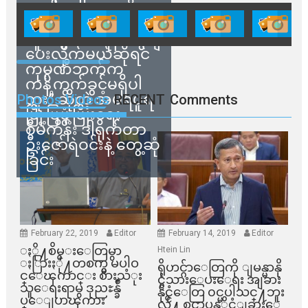
ရောင်းချမှုတွေကို
သက်ဆိုင်ရာတာဝန်ရှိ
သူတွေက ဂရန်တွေချ
ပေးလိုက်မယ်ဆိုရင်
ကုမ္ပဏီဘက်က
ကန့်ကွက်ခွင့်မရှိပါ
ဘူး” ဆိုတဲ့ အမရပူရ
Photos Videos
RECENT
Comments
မြို့ပြဖွံ့ဖြိုးရေး
စီမံကိန်း ဒါရိုက်တာ
ဦးဇော်ရဲဝင်းနဲ့ တွေ့ဆုံ
ခြင်း
February 22, 2019
Editor
February 14, 2019
Editor
ႏို႔စိမ္းေတြမွာ
Htein Lin
ႏြားႏို႔တစက္မွ မပါဝ
ရိုဟင္ဂ်ာေတြကို ျမန္မာနို
င္ေၾကာင္း စားသံုး
င္ငံသားေပးေရး အျခား
သူေရးရာမွ ဒုညႊန္ခ်ဳ
နိုင္ငံေတြ ၀င္မပါသင္႔ဘူး
ပ္ေျပာၾကား
လို႔ စင္ကာပူနုိင္ငံျခားေ