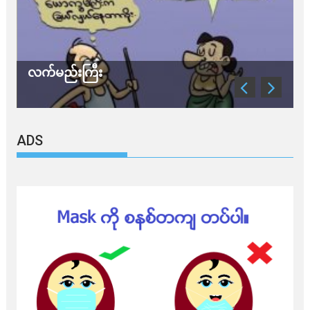
လက်မည်းကြီး
သ
ADS