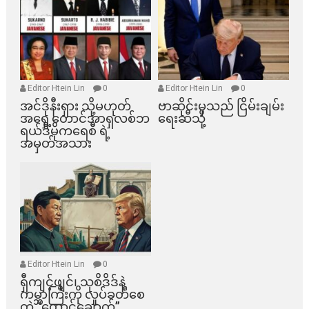
Editor Htein Lin
0
Editor Htein Lin
0
အင်ဒိုနီးရှား သို့မဟုတ်
ဗာဆိုင်းမှသည် ငြိမ်းချမ်း
အရှေ့တောင်အာရှလစ်ဘ
ရေးဆီသို့
ရယ်ဒီမိုကရေစီ ရဲ့
အမှတ်အသား
Editor Htein Lin
0
ရှီကျင့်ဖျင်၊ သုစိဒိဒ်နဲ့
ကမ္ဘာကြီးကို လှုပ်ခတ်စေ
တဲ့ “ထောင်ချောက်”