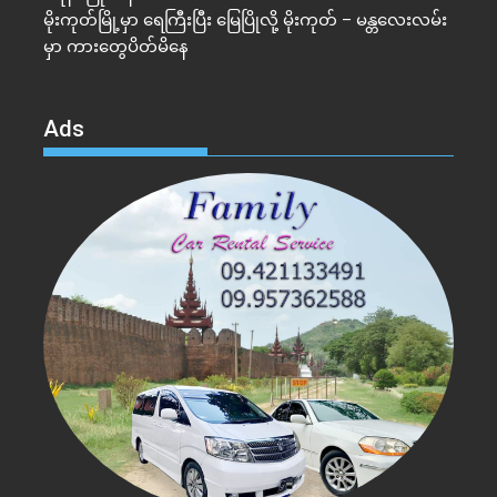
မိုးကုတ်မြို့မှာ ရေကြီးပြီး မြေပြိုလို့ မိုးကုတ် – မန္တလေးလမ်း
မှာ ကားတွေပိတ်မိနေ
Ads