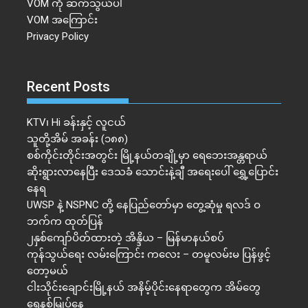
VOM ကို ဆက်သွယ်ပါ
VOM အကြောင်း
Privacy Policy
Recent Posts
KTV၊ Hi ခန်းနှင့် လူငယ်
သူတို့အိမ် အခန်း (၁၈၈)
စစ်ကိုင်းတိုင်းအတွင်း မြို့နယ်တချို့မှာ ရေဘေးအန္တရာယ်
ဆိုးရွားလာနေပြီး ဒေသခံ သောင်းနဲ့ချီ အရေးပေါ် ရွှေ့ပြောင်း
နေရ
UWSP နဲ့ NSPNC တို့ နေပြည်တော်မှာ တွေ့ဆုံမှု ရလဒ် ဝ
ဘက်က ထုတ်ပြန်
၂နှစ်​ကျော်ပိတ်ထားတဲ့ အိန္ဒိယ – မြန်မာနယ်စပ်
ကုန်သွယ်ရေး လမ်းကြောင်း ကလေး – တမူလမ်းမ ပြန်ဖွင့်
တော့မယ်
ငါးသိုင်းချောင်းမြို့နယ် အနိမ့်ပိုင်းနေရာတွေက အိမ်​တွေ
ရေနစ်မြုပ်နေ