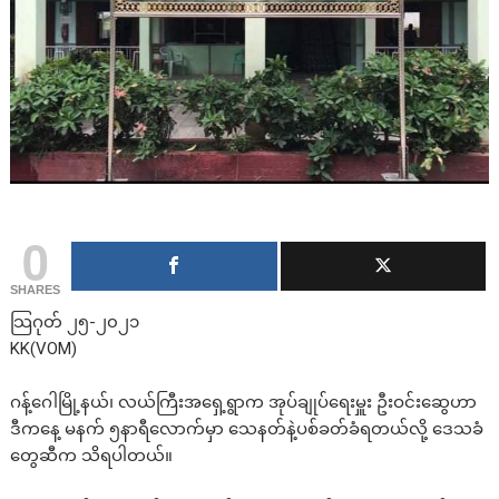
0
SHARES
သြဂုတ် ၂၅-၂၀၂၁
KK(VOM)
ဂန့်ဂေါမြို့နယ်၊ လယ်ကြီးအရှေ့ရွာက အုပ်ချုပ်ရေးမှူး ဦးဝင်းဆွေဟာ
ဒီကနေ့ မနက် ၅နာရီလောက်မှာ သေနတ်နဲ့ပစ်ခတ်ခံရတယ်လို့ ဒေသခံ
တွေဆီက သိရပါတယ်။