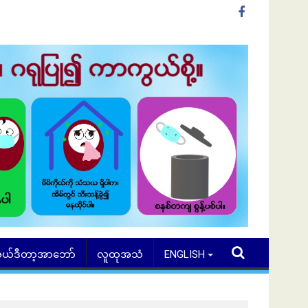
ယ်ဒီတာ့အာဘော်
လူထုအသံ
ENGLISH