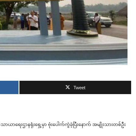
ဘာလျှော့မလဲ
Tweet
​သာယာ​ရေးဌာနရုံး​ရှေ့မှာ ဗုံးပေါက်ကွဲခဲ့ပြီးနောက် အမျိုးသားတစ်ဦး