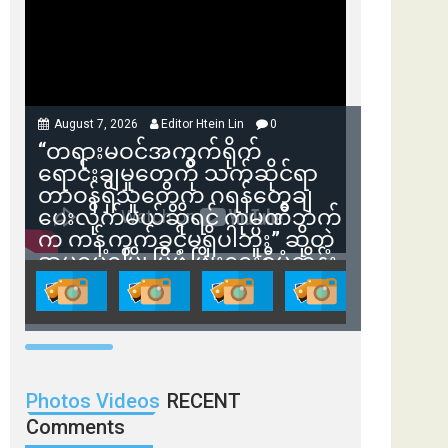
August 7, 2026
Editor Htein Lin
0
“တရားမဝင်အကွက်ရိုက်
ရောင်းချမှုတွေကို သက်ဆိုင်ရာ
တာဝန်ရှိသူတွေက ဂရန်တွေချ
ပေးလိုက်မယ်ဆိုရင် ကုမ္ပဏီဘက်
က ကန့်ကွက်ခွင့်မရှိပါဘူး” ဆိုတဲ့
အမရပူရမြို့ပြဖွံ့ဖြိုးရေးစီမံကိန်း
ဒါရိုက်တာ ဦးဇော်ရဲဝင်းနဲ့ တွေ့ဆုံ
ခြင်း
Photos Videos
RECENT
Comments