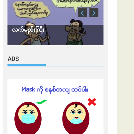
လက်မည်းကြီး
သတိ အိုမီခရ
ADS