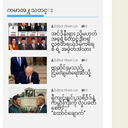
ကမာၻ႔သတင္း
Editor Htein Lin
0
အင်ဒိုနီးရှား သို့မဟုတ်
အရှေ့တောင်အာရှ
လစ်ဘရယ်ဒီမိုကရေ
စီ ရဲ့ အမှတ်အသား
Editor Htein Lin
0
ဗာဆိုင်းမှသည်
ငြိမ်းချမ်းရေးဆီသို့
Editor Htein Lin
0
ရှီကျင့်ဖျင်၊ သုစိဒိဒ်နဲ့
ကမ္ဘာကြီးကို လှုပ်ခတ်
စေတဲ့
“ထောင်ချောက်”