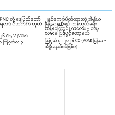
SPNC တို့ နေပြည်တော်
၂နှစ်​ကျော်ပိတ်ထားတဲ့ အိန္ဒိယ –
ံမှု ရလဒ် ဝဘက်က ထုတ်
မြန်မာနယ်စပ် ကုန်သွယ်ရေး
လမ်းကြောင်း ကလေး – တမူ
လမ်းမ ပြန်ဖွင့်တော့မယ်
၂၆ Shy V (VOM)
ဩဂုတ် ၇ ၊ ၂၀၂၆ CC (VOM) မြန်မာ –
ာ ဩဂုတ်လ ၃...
အိန္ဒိယနယ်စပ်ဖြစ်တဲ့...