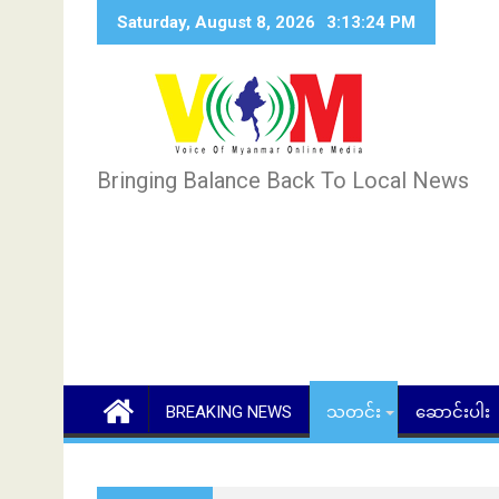
Skip
Saturday, August 8, 2026
3:13:25 PM
to
content
Bringing Balance Back To Local News
BREAKING NEWS
သတင်း
ဆောင်းပါး