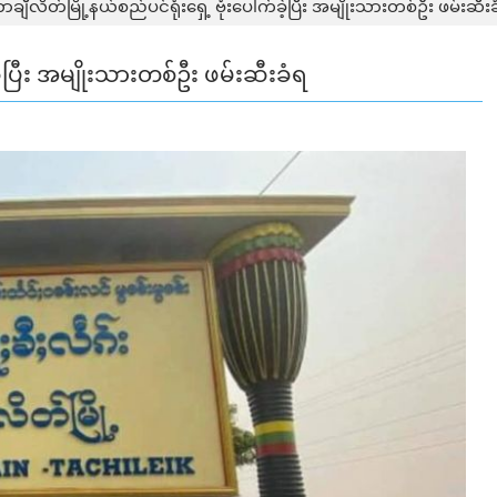
ချီလိတ်​မြို့နယ်​စည်​ပင်​ရုံး​ရှေ့ ဗုံးပေါက်ခဲ့ပြီး အမျိုးသားတစ်ဦး ဖမ်းဆီး
က်ခဲ့ပြီး အမျိုးသားတစ်ဦး ဖမ်းဆီးခံရ