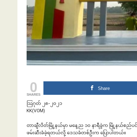
ဘဏ်နဲ့အကြွေး
0
Share
SHARES
သြဂုတ် ၂၈-၂၀၂၁
KK(VOM)
တာချီလိတ်​မြို့နယ်မှာ မနေ့ည ၁၀ နာရီခွဲက မြို့နယ်စည်​ပင်
ဖမ်းဆီးခံခဲ့ရတယ်လို့ ဒေသခံတစ်ဦးက ပြောပါတယ်။