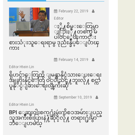
February 22, 2019
Editor
ႏို႔စိမ္းေတြမွာ
ႏြားႏို႔တစက္မွ မ
ပါဝင္ေၾကာင္း
စားသံုးသူေရးရာမွ ဒုညႊန္ခ်ဳပ္ေျပာၾ
ကား
February 14, 2019
Editor Htein Lin
ရိုဟင္ဂ်ာေတြကို ျမန္မာနိုင္ငံသားေပးေရး
အျခားနိုင္ငံေတြ ၀င္မပါသင္႔ဘူးလို႔ စင္ကာ
ပူနုိင္ငံျခားေရး၀န္ၾကီးဆို
September 10, 2019
Editor Htein Lin
BPI ​ေဆးဝါးစက္​႐ုံးမွဴးကိစၥအမ်ားျပည္​
သူအက်ိဳးစီးပြားနဲ႔ဆိုင္​လို႔ တရား႐ုံးမွာ
ဘဲေျပာမယ္​