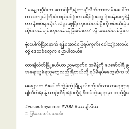
” မနေ့ညပိုင်းက တောင်ကြီးနဲ့တာချီလိတ်ကားလမ်းမပေါ်က 
က အကျယ်ကြီးပဲ၊ စည်ပင်ရုံးက ခရိုင်ရုံးတွေ ရဲစခန်းတွေနဲ့
ဟာ နီးစပ်ရာလိုက်လံရှာဖွေပြီး လူငယ်တစ်ဦးကို ဖမ်းဆီးခဲ့
ဆိုင်ကယ်ချင်းတူတယ်ဆိုပြီးဖမ်းတာ” လို့ ဒေသခံတစ်ဦး
ဗုံးပေါက်ပြီးနောက် ရန်အောင်​မြေရပ်ကွက်၊ ပေါသျှံ(၁)လ
လို့ ဒေသခံတွေက ပြောပါတယ်။
တာချီလိတ်မြို့နယ်ဟာ ညမထွက်ရ အမိန့်ကို ဖေဖော်ဝါရီ ၉
အရေးယူခံရသူတွေလည်းရှိတယ်လို့ ရပ်မိရပ်ဖတွေဆီက 
မနေ့ညက ဗုံးပေါက်ကွဲခဲ့တဲ့ မြို့နယ်စည်ပင်သာယာရေးဌာနဟာ 
ချီလိတ်ရုံး နဲ့ ယာဉ်ထိန်းရဲရုံးတို့နဲ့ နီးစပ်တဲ့နေရာမှာ တည
#voiceofmyanmar
#VOM
#တာခ
ျီလိတ်
,
မြန်မာသတင်း
သတင်း