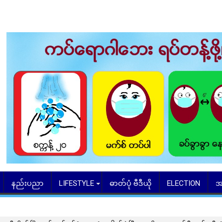
နည်းပညာ
LIFESTYLE
ဓာတ်ပုံ ဗီဒီယို
ELECTION
အ