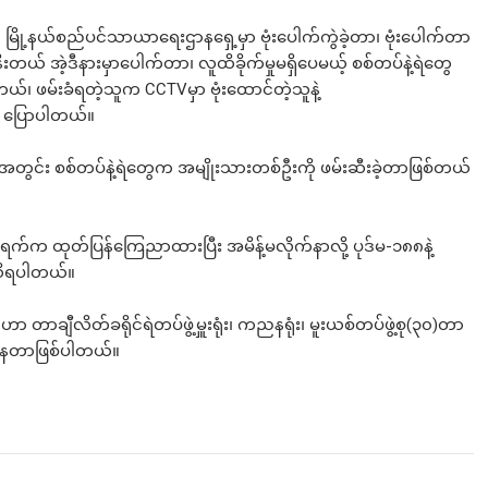
မြို့နယ်စည်ပင်သာယာရေးဌာနရှေ့မှာ ဗုံးပေါက်ကွဲခဲ့တာ၊ ဗုံးပေါက်တာ
နီးတယ် အဲ့ဒီနားမှာပေါက်တာ၊ လူထိခိုက်မှုမရှိပေမယ့် စစ်တပ်နဲ့ရဲတွေ
တယ်၊ ဖမ်းခံရတဲ့သူက CCTVမှာ ဗုံးထောင်တဲ့သူနဲ့
က ပြောပါတယ်။
မ်းအတွင်း စစ်တပ်နဲ့ရဲတွေက အမျိုးသားတစ်ဦးကို ဖမ်းဆီးခဲ့တာဖြစ်တယ်
ရက်က ထုတ်ပြန်ကြေညာထားပြီး အမိန့်မလိုက်နာလို့ ပုဒ်မ-၁၈၈နဲ့
သိရပါတယ်။
တာချီလိတ်ခရိုင်ရဲတပ်ဖွဲ့မှူးရုံး၊ ကညနရုံး၊ မူးယစ်တပ်ဖွဲ့စု(၃၀)တာ
်ရှိနေတာဖြစ်ပါတယ်။