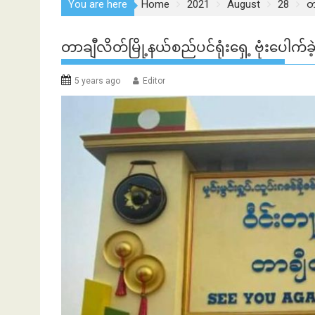
You are here
Home
2021
August
28
တာ
တာချီလိတ်​မြို့နယ်​စည်​ပင်​ရုံး​ရှေ့ ဗုံးပေါ
5 years ago
Editor