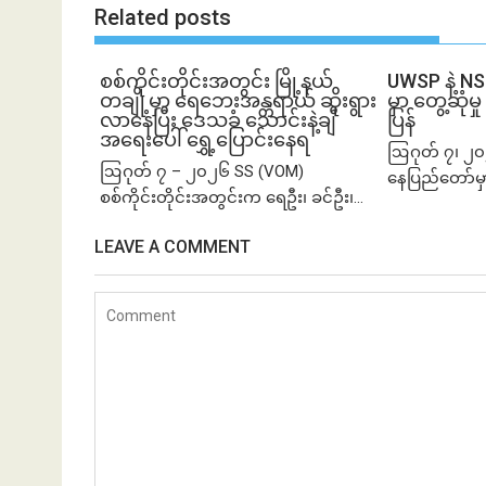
Related posts
စစ်ကိုင်းတိုင်းအတွင်း မြို့နယ်
UWSP နဲ့ N
တချို့မှာ ရေဘေးအန္တရာယ် ဆိုးရွား
မှာ တွေ့ဆု
လာနေပြီး ဒေသခံ သောင်းနဲ့ချီ
ပြန်
အရေးပေါ် ရွှေ့ပြောင်းနေရ
ဩဂုတ် ၇၊ ၂၀
ဩဂုတ် ၇ – ၂၀၂၆ SS (VOM)
နေပြည်တော်မှ
စစ်ကိုင်းတိုင်းအတွင်းက ရေဦး၊ ခင်ဦး၊...
LEAVE A COMMENT