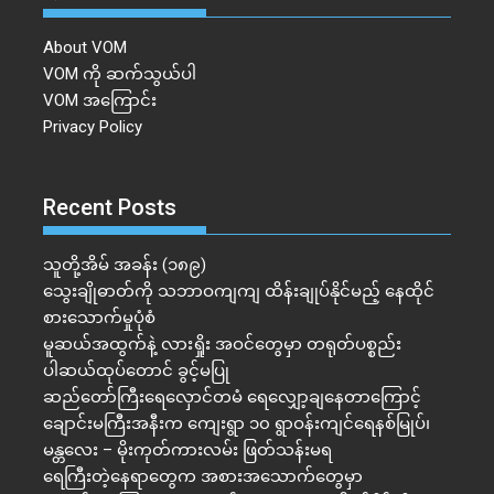
About VOM
VOM ကို ဆက်သွယ်ပါ
VOM အကြောင်း
Privacy Policy
Recent Posts
သူတို့အိမ် အခန်း (၁၈၉)
သွေးချိုဓာတ်ကို သဘာဝကျကျ ထိန်းချုပ်နိုင်မည့် နေထိုင်
စားသောက်မှုပုံစံ
မူဆယ်အထွက်နဲ့ လားရှိုး အဝင်တွေမှာ တရုတ်ပစ္စည်း
ပါဆယ်ထုပ်တောင် ခွင့်မပြု
ဆည်တော်ကြီးရေလှောင်တမံ ရေလျှော့ချနေတာကြောင့်
ချောင်းမကြီးအနီးက ကျေးရွာ ၁၀ ရွာဝန်းကျင်ရေနစ်မြုပ်၊
မန္တလေး – မိုးကုတ်ကားလမ်း ဖြတ်သန်းမရ
ရေကြီးတဲ့​နေရာ​တွေက အစားအသောက်တွေမှာ