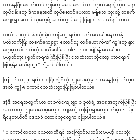
လာနေပြီး နောက်ထပ် ကျွဲတွေ မသေအောင် ကာကွယ်ရေးနဲ့ ကုသရေး
လုပ်ငန်းတွေ ဒီကနေ့အထိ လုပ်ဆောင်ပေးတာ မရှိသေးဘူးလို့ တခက်
ကျေးရွာ တောင်သူတွေရဲ့ ဆက်သွယ်ပြောပြချက်အရ သိရပါတယ်။
လယ်ယာလုပ်ငန်းသုံး ခိုင်းကျွဲတွေ ရုတ်တရက် သေဆုံးနေတာနဲ့
ပတ်သက်ပြီး တခက်ကျေးရွာ တောင်သူ တစ်ယောက်က” ကျွဲတွေ နွား
တွေမှာဖြစ်တတ်တဲ့ ရာသီပေါ် ရောဂါလက္ခဏာမျိုးနဲ့ သေဆုံးတာ
မဟုတ်ဘူး ၊ ရုတ်တရက်ကြီးဖြစ်ပြီး သေဆုံးတာဆိုတော့ ဘာရောဂါ
ဖြစ်မှန်း မသိရဘူး ” လို့ပြောပါတယ်။
ဩဂုတ်လ ၂၅ ရက်ကစပြီး အဲ့ဒီလို ကျွဲသေဆုံမှုဟာ မနေ့ သြဂုတ် ၃၀
အထိ ကျွဲ ၈ ကောင်သေဆုံးသွားပြီးဖြစ်ပါတယ်။
အဲ့ဒီ အရေအတွက်ဟာ တခက်ကျေးရွာ ၁ ခုထဲရဲ့ အရေအတွက်ဖြစ်ပြီး
အလားတူ ကျွဲသေဆုံးမှုတွေက ကျန်တဲ့ တခြားရွာတွေဘက်မှာလည်း
ရှိနေတယ်လို့ ဒေသခံ တောင်သူတွေက ပြောပါတယ် ။
” ၁ ကောင်တလေ သေတာဆိုရင် အကြောင်းမဆန်းပေမယ့် သေဆုံး
အကောင်ရေ များလာတာကြောင့် မြို့နယ်ထွေ/အုပ်ရုံးကို အရေးတကြီး