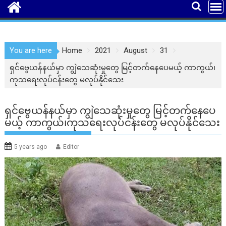
You are here
Home
2021
August
31
ရှင်ဗွေယန်နယ်မှာ ကျွဲသေဆုံးမှုတွေ မြင့်တက်နေပေမယ့် ကာကွယ်၊
ကုသရေးလုပ်ငန်းတွေ မလုပ်နိုင်သေး
ရှင်ဗွေယန်နယ်မှာ ကျွဲသေဆုံးမှုတွေ မြင့်တက်နေပေ
မယ့် ကာကွယ်၊ကုသရေးလုပ်ငန်းတွေ မလုပ်နိုင်သေး
5 years ago
Editor