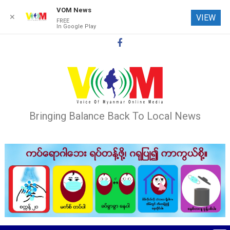
VOM News
✕
VIEW
FREE
In Google Play
Skip
to
content
Bringing Balance Back To Local News