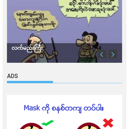
လက်မည်းကြီး
သ
ADS