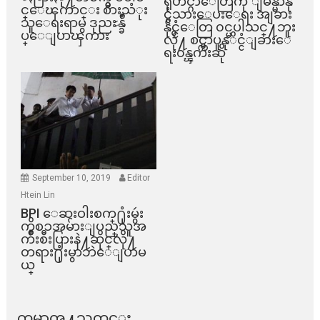
ရိုဟင္ဂ်ာေတြကို ျမန္မာနို
င္ေၾကာင္း စားသံုး
င္ငံသားေပးေရး အျခား
သူေရးရာမွ ဒုညႊန္ခ်ဳ
နိုင္ငံေတြ ၀င္မပါသင္႔ဘူး
ပ္ေျပာၾကား
လို႔ စင္ကာပူနုိင္ငံျခားေ
ရး၀န္ၾကီးဆို
September 10, 2019
Editor
Htein Lin
BPI ​ေဆးဝါးစက္​႐ုံးမွဴး
ကိစၥအမ်ားျပည္​သူအ
က်ိဳးစီးပြားနဲ႔ဆိုင္​လို႔
တရား႐ုံးမွာဘဲေျပာမ
ယ္​
ကမာၻ႔သတင္း