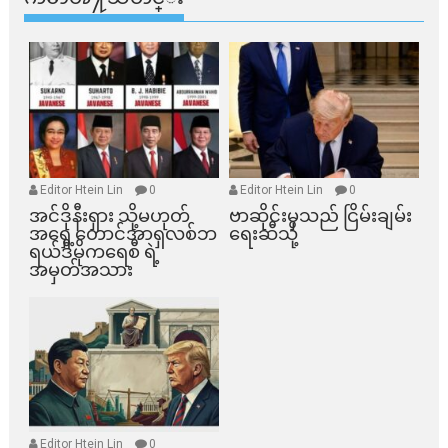
Editor Htein Lin
0
Editor Htein Lin
0
အင်ဒိုနီးရှား သို့မဟုတ်
ဗာဆိုင်းမှသည် ငြိမ်းချမ်း
အရှေ့တောင်အာရှလစ်ဘ
ရေးဆီသို့
ရယ်ဒီမိုကရေစီ ရဲ့
အမှတ်အသား
Editor Htein Lin
0