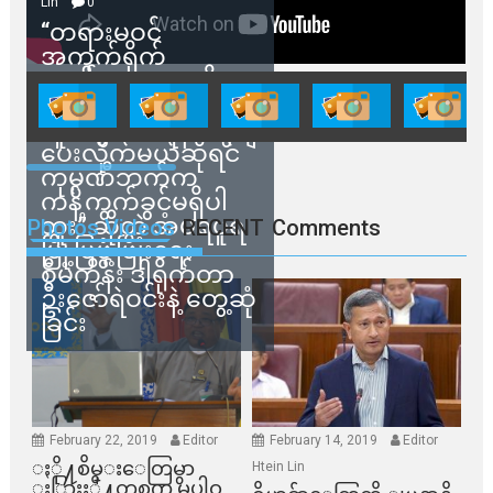
Lin
0
“တရားမဝင်
အကွက်ရိုက်
ရောင်းချမှုတွေကို
သက်ဆိုင်ရာတာဝန်ရှိ
သူတွေက ဂရန်တွေချ
ပေးလိုက်မယ်ဆိုရင်
ကုမ္ပဏီဘက်က
ကန့်ကွက်ခွင့်မရှိပါ
ဘူး” ဆိုတဲ့ အမရပူရ
Photos Videos
RECENT
Comments
မြို့ပြဖွံ့ဖြိုးရေး
စီမံကိန်း ဒါရိုက်တာ
ဦးဇော်ရဲဝင်းနဲ့ တွေ့ဆုံ
ခြင်း
February 22, 2019
Editor
February 14, 2019
Editor
ႏို႔စိမ္းေတြမွာ
Htein Lin
ႏြားႏို႔တစက္မွ မပါဝ