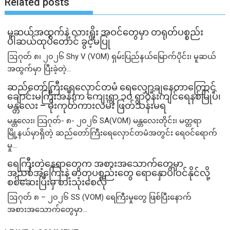
Related posts
မူဆယ်အထွက်နဲ့ လားရှိုး အဝင်တွေမှာ တရုတ်ပစ္စည်း
ပါဆယ်ထုပ်တောင် ခွင့်မပြု
ဩဂုတ် ၈၊ ၂၀၂၆ Shy V (VOM) ရှမ်းပြည်နယ်မြောက်ပိုင်း၊ မူဆယ်
အထွက်မှာ ပြီးခဲ့တဲ့...
ဆည်တော်ကြီးရေလှောင်တမံ ရေလျှော့ချနေတာကြောင့်
ချောင်းမကြီးအနီးက ကျေးရွာ ၁၀ ရွာဝန်းကျင်ရေနစ်မြုပ်၊
မန္တလေး – မိုးကုတ်ကားလမ်း ဖြတ်သန်းမရ
မန္တလေး၊ သြဂုတ်- ၈- ၂၀၂၆ SA(VOM) မန္တလေးတိုင်း၊ မတ္တရာ
မြို့နယ်မှာရှိတဲ့ ဆည်တော်ကြီးရေလှောင်တမံအတွင်း ရေဝင်ရောက်
မှု...
ရေကြီးတဲ့​နေရာ​တွေက အစားအသောက်တွေမှာ
အညစ်အကြေးနဲ့ ဓာတုပစ္စည်းတွေ ရောနှောပါဝင်နိုင်လို့
စစ်ဆေးပြီးမှ စားသုံးစေလို
ဩဂုတ် ၈ – ၂၀၂၆ SS (VOM) ရေကြီးမှုတွေ ဖြစ်ပြီးနောက်
အစားအသောက်တွေမှာ...