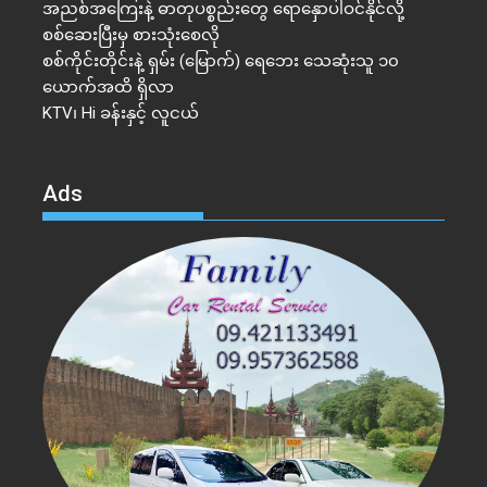
အညစ်အကြေးနဲ့ ဓာတုပစ္စည်းတွေ ရောနှောပါဝင်နိုင်လို့
စစ်ဆေးပြီးမှ စားသုံးစေလို
စစ်ကိုင်းတိုင်းနဲ့ ရှမ်း (မြောက်) ရေဘေး သေဆုံးသူ ၁၀
ယောက်အထိ ရှိလာ
KTV၊ Hi ခန်းနှင့် လူငယ်
Ads