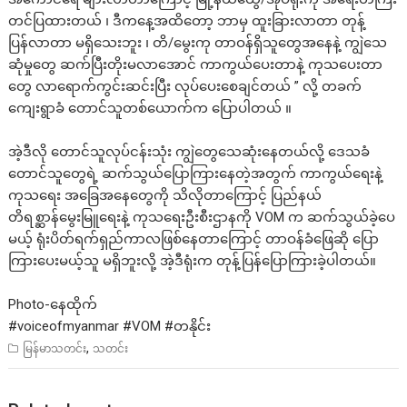
တင်ပြထားတယ် ၊ ဒီကနေ့အထိတော့ ဘာမှ ထူးခြားလာတာ တုန့်
ပြန်လာတာ မရှိသေးဘူး ၊ တိ/မွေးကု တာဝန်ရှိသူတွေအနေနဲ့ ကျွဲသေ
ဆုံမှုတွေ ဆက်ပြီးတိုးမလာအောင် ကာကွယ်ပေးတာနဲ့ ကုသပေးတာ
တွေ လာရောက်ကွင်းဆင်းပြီး လုပ်ပေးစေချင်တယ် ” လို့ တခက်
ကျေးရွာခံ တောင်သူတစ်ယောက်က ပြောပါတယ် ။
အဲ့ဒီလို တောင်သူလုပ်ငန်းသုံး ကျွဲတွေသေဆုံးနေတယ်လို့ ဒေသခံ
တောင်သူတွေရဲ့ ဆက်သွယ်ပြောကြားနေတဲ့အတွက် ကာကွယ်ရေးနဲ့
ကုသရေး အခြေအနေတွေကို သိလိုတာကြောင့် ပြည်နယ်
တိရစ္ဆာန်မွေးမြူရေးနဲ့ ကုသရေးဦးစီးဌာနကို VOM က ဆက်သွယ်ခဲ့ပေ
မယ့် ရုံးပိတ်ရက်ရှည်ကာလဖြစ်နေတာကြောင့် တာဝန်ခံဖြေဆို ပြော
ကြားပေးမယ့်သူ မရှိဘူးလို့ အဲ့ဒီရုံးက တုန့်ပြန်ပြောကြားခဲ့ပါတယ်။
Photo-နေထိုက်
#voiceofmyanmar
#VOM
#တနိုင
,
မြန်မာသတင်း
သတင်း