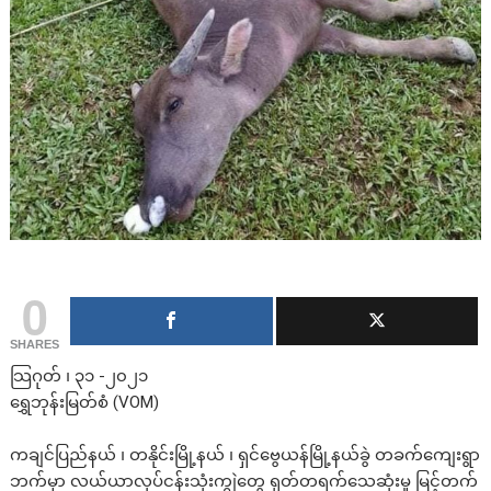
0
SHARES
သြဂုတ် ၊ ၃၁ -၂၀၂၁
ရွှေဘုန်းမြတ်စံ (VOM)
ကချင်ပြည်နယ် ၊ တနိုင်းမြို့နယ် ၊ ရှင်ဗွေယန်မြို့နယ်ခွဲ တခက်ကျေးရွာ
ဘက်မှာ လယ်ယာလုပ်ငန်းသုံးကျွဲတွေ ရုတ်တရက်သေဆုံးမှု မြင့်တက်