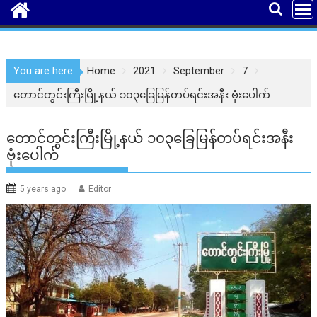
You are here
Home
2021
September
7
တောင်တွင်းကြီးမြို့နယ် ၁၀၃ခြေမြန်တပ်ရင်းအနီး ဗုံးပေါက်
တောင်တွင်းကြီးမြို့နယ် ၁၀၃ခြေမြန်တပ်ရင်းအနီး
ဗုံးပေါက်
5 years ago
Editor