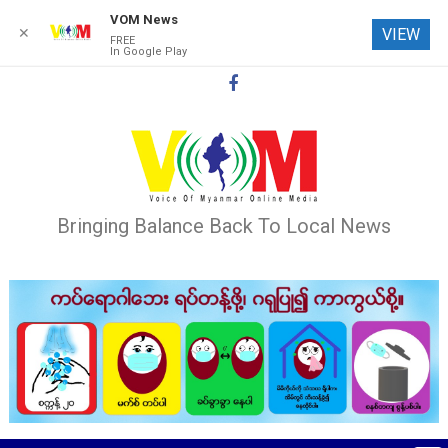
VOM News
✕
VIEW
FREE
In Google Play
Skip
to
content
Bringing Balance Back To Local News