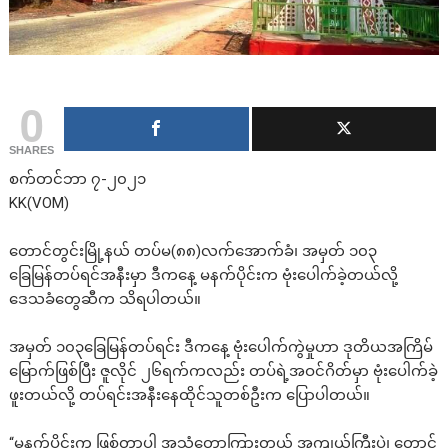
0
SHARES
စက်တင်ဘာ ၇-၂၀၂၁
KK(VOM)
တောင်တွင်းမြို့နယ် တပ်မ(၈၈)လက်အောက်ခံ၊ အမှတ် ၁၀၃
ခြေမြန်တပ်ရင်အနီးမှာ ဒီကနေ့ မနက်ပိုင်းက ဗုံးပေါက်ခဲ့တယ်လို့
ဒေသခံတွေဆီက သိရပါတယ်။
အမှတ် ၁၀၃ခြေမြန်တပ်ရင်း ဒီကနေ့ ဗုံးပေါက်ကွဲမှုဟာ ဒုတိယအကြိမ်
မြောက်ဖြစ်ပြီး ဇူလိုင် ၂၆ရက်ကလည်း တပ်ရဲ့အဝင်ဂိတ်မှာ ဗုံးပေါက်ခဲ့
ဖူးတယ်လို့ တပ်ရင်းအနီးနေထိုင်သူတစ်ဦးက ပြောပါတယ်။
“မနက်ပိုင်းက ဖြစ်တာပါ အသံတော့ကြားတယ် အကျယ်ကြီးပဲ၊ တောင်