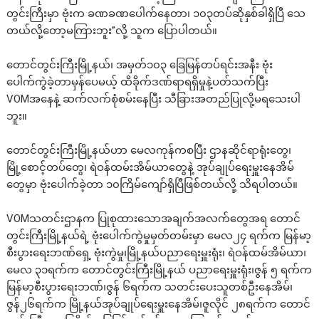
တွင်းကြီးမှာ ဗုံးက ခဏခဏပေါက်နေတာ၊ ၁၀၃တပ်ဆိုနှစ်ခါရှိပြီ သေ
တယ်လို့တော့မကြားဘူး”လို့ သူက ပြောပါတယ်။
တောင်တွင်းကြီးမြို့နယ်၊ အမှတ်၁၀၃ ခြေမြန်တပ်ရင်းအနီး ဗုံး
ပေါက်ကွဲခဲ့တာမှန်ပေမယ့် ထိခိုက်ဒဏ်ရာရရှိမှုနဲ့ပတ်သက်ပြီး
VOMအနေနဲ့ ဆက်လက်စုံစမ်းနေပြီး သီခြားအတည်ပြုလို့မရသေးပါ
ဘူး။
တောင်တွင်းကြီးမြို့နယ်ဟာ မေလကုန်ကစပြီး ဌာနဆိုင်ရာရုံးတွေ၊
မြို့စောင့်တပ်တွေ၊ ရဲဝန်ထမ်းအိမ်ယာတွေနဲ့ အုပ်ချုပ်ရေးမှူးနေအိမ်
တွေမှာ ဗုံးပေါက်ခဲ့တာ ၁၀ကြိမ်ကျော်ရှိပြီဖြစ်တယ်လို့ သိရပါတယ်။
VOMသတင်းဌာနက ပြုစုထားသောအချက်အလက်တွေအရ တောင်
တွင်းကြီးမြို့နယ်ရဲ့ ဗုံးပေါက်ကွဲမှုမှတ်တမ်းမှာ မေလ၂၄ ရက်က မြန်မာ့
စီးပွားရေးဘဏ်ရှေ့ ဗုံးကွဲမှု၊မြို့နယ်ပညာရေးမှူးရုံး၊ ရဲဝန်ထမ်အိမ်ယာ၊
မေလ ၃၁ရက်က တောင်တွင်းကြီးမြို့နယ် ပညာရေးမှူးရုံး၊ဇွန် ၅ ရက်က
မြန်မာ့စီးပွားရေးဘဏ်၊ဇွန် ၆ရက်က သတင်းပေးသူတစ်ဦးနေအိမ်၊
ဇွန်၂၆ရက်က မြို့နယ်အုပ်ချုပ်ရေးမှူးနေအိမ်၊ဇူလိုင် ၂၈ရက်က တောင်