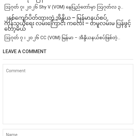
ဩဂုတ် ၇၊ ၂၀၂၆ Shy V (VOM) နေပြည်တော်မှာ ဩဂုတ်လ ၃...
၂နှစ်​ကျော်ပိတ်ထားတဲ့ အိန္ဒိယ – မြန်မာနယ်စပ်
ကုန်သွယ်ရေး လမ်းကြောင်း ကလေး – တမူလမ်းမ ပြန်ဖွင့်
တော့မယ်
ဩဂုတ် ၇ ၊ ၂၀၂၆ CC (VOM) မြန်မာ – အိန္ဒိယနယ်စပ်ဖြစ်တဲ့...
LEAVE A COMMENT