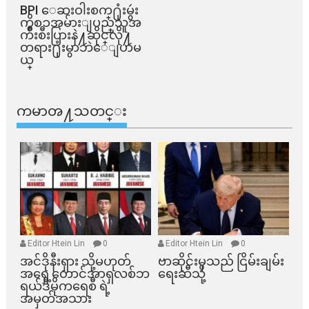
BPI ​ေဆးဝါးစက္​႐ုံးမွဴး
ကိစၥအမ်ားျပည္​သူအ
က်ိဳးစီးပြားနဲ႔ဆိုင္​လို႔
တရား႐ုံးမွာဘဲေျပာမ
ယ္​
ကမာၻ႔သတင္း
Editor Htein Lin
0
Editor Htein Lin
0
အင်ဒိုနီးရှား သို့မဟုတ်
ဗာဆိုင်းမှသည် ငြိမ်းချမ်း
အရှေ့တောင်အာရှလစ်ဘ
ရေးဆီသို့
ရယ်ဒီမိုကရေစီ ရဲ့
အမှတ်အသား