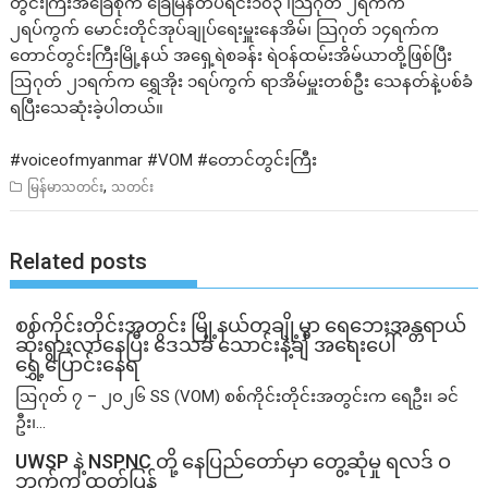
တွင်းကြီးအခြေစိုက် ခြေမြန်တပ်ရင်း၁၀၃ ၊သြဂုတ် ၂ရက်က
၂ရပ်ကွက် မောင်းတိုင်အုပ်ချုပ်ရေးမှူးနေအိမ်၊ သြဂုတ် ၁၄ရက်က
တောင်တွင်းကြီးမြို့နယ် အရှေ့ရဲစခန်း ရဲဝန်ထမ်းအိမ်ယာတို့ဖြစ်ပြီး
ဩဂုတ် ၂၁ရက်က ရွှေအိုး ၁ရပ်ကွက် ရာအိမ်မှူးတစ်ဦး သေနတ်နဲ့ပစ်ခံ
ရပြီးသေဆုံးခဲ့ပါတယ်။
#voiceofmyanmar
#VOM
#တောင
်တွင်းကြီး
,
မြန်မာသတင်း
သတင်း
Related posts
စစ်ကိုင်းတိုင်းအတွင်း မြို့နယ်တချို့မှာ ရေဘေးအန္တရာယ်
ဆိုးရွားလာနေပြီး ဒေသခံ သောင်းနဲ့ချီ အရေးပေါ်
ရွှေ့ပြောင်းနေရ
ဩဂုတ် ၇ – ၂၀၂၆ SS (VOM) စစ်ကိုင်းတိုင်းအတွင်းက ရေဦး၊ ခင်
ဦး၊...
UWSP နဲ့ NSPNC တို့ နေပြည်တော်မှာ တွေ့ဆုံမှု ရလဒ် ဝ
ဘက်က ထုတ်ပြန်