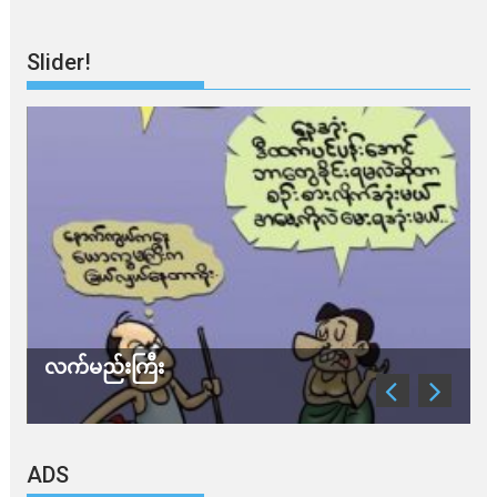
Slider!
လက်မည်းကြီး
သ
ADS