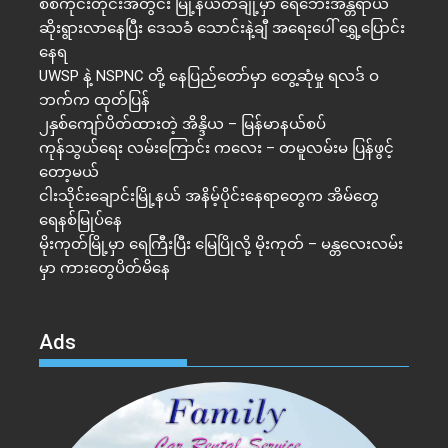
စစ်ကိုင်းတိုင်းအတွင်း မြို့နယ်တချို့မှာ ရေဘေးအန္တရာယ်
ဆိုးရွားလာနေပြီး ဒေသခံ သောင်းနဲ့ချီ အရေးပေါ် ရွှေ့ပြောင်း
နေရ
UWSP နဲ့ NSPNC တို့ နေပြည်တော်မှာ တွေ့ဆုံမှု ရလဒ် ဝ
ဘက်က ထုတ်ပြန်
၂နှစ်​ကျော်ပိတ်ထားတဲ့ အိန္ဒိယ – မြန်မာနယ်စပ်
ကုန်သွယ်ရေး လမ်းကြောင်း ကလေး – တမူလမ်းမ ပြန်ဖွင့်
တော့မယ်
ငါးသိုင်းချောင်းမြို့နယ် အနိမ့်ပိုင်းနေရာတွေက အိမ်​တွေ
ရေနစ်မြုပ်နေ
မိုးကုတ်မြို့မှာ ရေကြီးပြီး မြေပြိုလို့ မိုးကုတ် – မန္တလေးလမ်း
မှာ ကားတွေပိတ်မိနေ
Ads