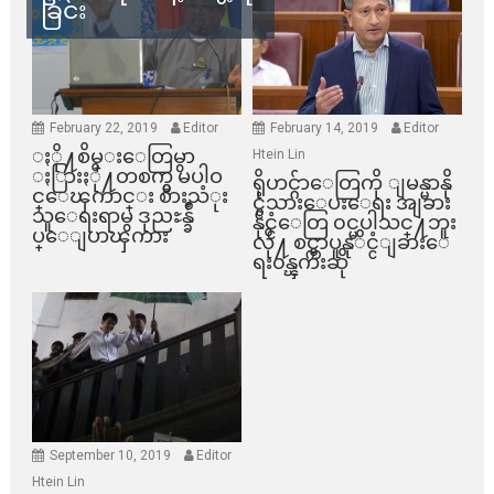
ခြင်း
February 22, 2019
Editor
February 14, 2019
Editor
ႏို႔စိမ္းေတြမွာ
Htein Lin
ႏြားႏို႔တစက္မွ မပါဝ
ရိုဟင္ဂ်ာေတြကို ျမန္မာနို
င္ေၾကာင္း စားသံုး
င္ငံသားေပးေရး အျခား
သူေရးရာမွ ဒုညႊန္ခ်ဳ
နိုင္ငံေတြ ၀င္မပါသင္႔ဘူး
ပ္ေျပာၾကား
လို႔ စင္ကာပူနုိင္ငံျခားေ
ရး၀န္ၾကီးဆို
September 10, 2019
Editor
Htein Lin