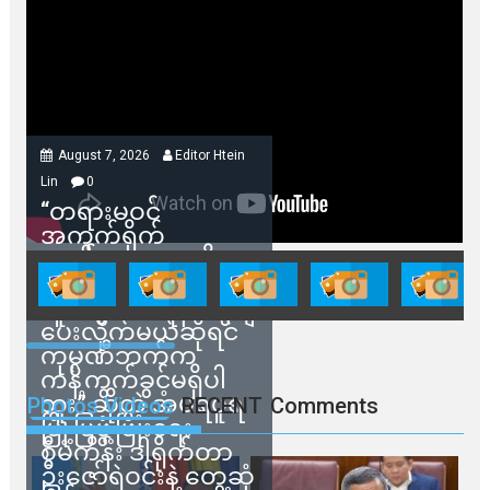
August 7, 2026
Editor Htein
Lin
0
“တရားမဝင်
အကွက်ရိုက်
ရောင်းချမှုတွေကို
သက်ဆိုင်ရာတာဝန်ရှိ
သူတွေက ဂရန်တွေချ
ပေးလိုက်မယ်ဆိုရင်
ကုမ္ပဏီဘက်က
ကန့်ကွက်ခွင့်မရှိပါ
ဘူး” ဆိုတဲ့ အမရပူရ
Photos Videos
RECENT
Comments
မြို့ပြဖွံ့ဖြိုးရေး
စီမံကိန်း ဒါရိုက်တာ
ဦးဇော်ရဲဝင်းနဲ့ တွေ့ဆုံ