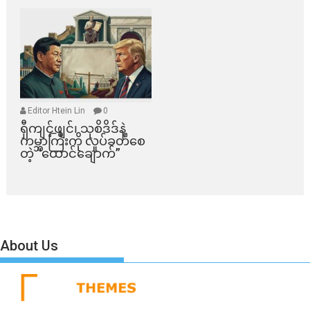
Editor Htein Lin
0
ရှီကျင့်ဖျင်၊ သုစိဒိဒ်နဲ့
ကမ္ဘာကြီးကို လှုပ်ခတ်စေ
တဲ့ “ထောင်ချောက်”
About Us