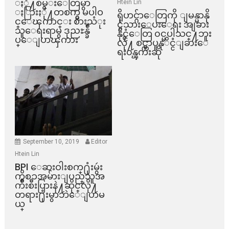
ႏို႔စိမ္းေတြမွာ
Htein Lin
ႏြားႏို႔တစက္မွ မပါဝ
ရိုဟင္ဂ်ာေတြကို ျမန္မာနို
င္ေၾကာင္း စားသံုး
င္ငံသားေပးေရး အျခား
သူေရးရာမွ ဒုညႊန္ခ်ဳ
နိုင္ငံေတြ ၀င္မပါသင္႔ဘူး
ပ္ေျပာၾကား
လို႔ စင္ကာပူနုိင္ငံျခားေ
ရး၀န္ၾကီးဆို
September 10, 2019
Editor
Htein Lin
BPI ​ေဆးဝါးစက္​႐ုံးမွဴး
ကိစၥအမ်ားျပည္​သူအ
က်ိဳးစီးပြားနဲ႔ဆိုင္​လို႔
တရား႐ုံးမွာဘဲေျပာမ
ယ္​