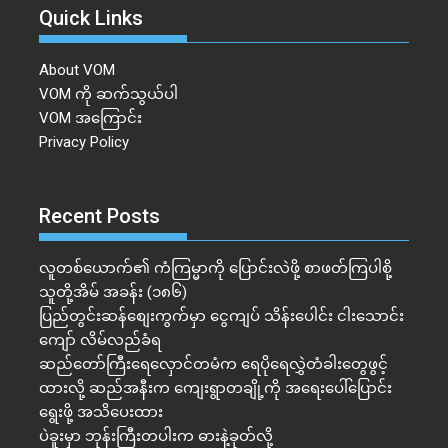
Quick Links
About VOM
VOM ကို ဆက်သွယ်ပါ
VOM အကြောင်း
Privacy Policy
Recent Posts
လူတစ်ယောက်၏ ကံကြမ္မာကို ပြောင်းလဲဖို့ စာဖတ်ကြပါစို့
သူတို့အိမ် အခန်း (၁၈၆)
ပြည်တွင်းဆန်စျေးကွက်မှာ ငွေကျပ် သိန်းပေါင်း ငါး​သောင်း
ကျော် လိမ်လည်ခံရ
ဆည်တော်ကြီးရေလှောင်တမံက ရေပိုရေလွှဲတံခါးတွေဖွင့်
ထားလို့ ဆည်အနီးက ကျေးရွာတချို့ကို အရေးပေါ်ပြောင်း
ရွေးဖို့ အသိပေးထား
ပဲခူးမှာ ဘုန်းကြီးတပါးက ဓားနဲ့ခုတ်လို့