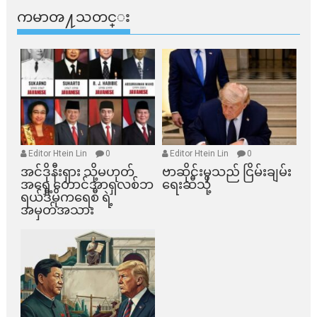
ကမာၻ႔သတင္း
Editor Htein Lin
0
Editor Htein Lin
0
အင်ဒိုနီးရှား သို့မဟုတ်
ဗာဆိုင်းမှသည် ငြိမ်းချမ်း
အရှေ့တောင်အာရှလစ်ဘ
ရေးဆီသို့
ရယ်ဒီမိုကရေစီ ရဲ့
အမှတ်အသား