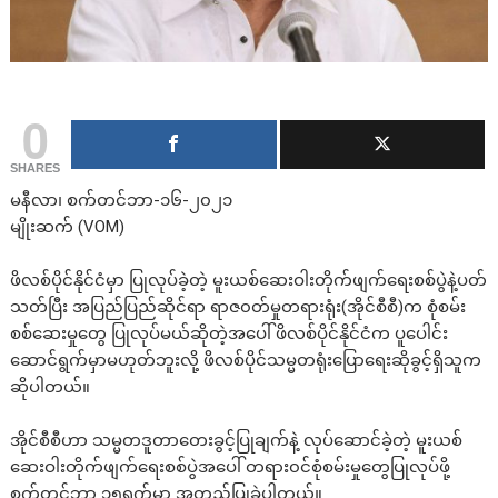
0
SHARES
မနီလာ၊ စက်တင်ဘာ-၁၆-၂၀၂၁
မျိုးဆက် (VOM)
ဖိလစ်ပိုင်နိုင်ငံမှာ ပြုလုပ်ခဲ့တဲ့ မူးယစ်ဆေးဝါးတိုက်ဖျက်ရေးစစ်ပွဲနဲ့ပတ်
သတ်ပြီး အပြည်ပြည်ဆိုင်ရာ ရာဇ၀တ်မှုတရားရုံး(အိုင်စီစီ)က စုံစမ်း
စစ်ဆေးမှုတွေ ပြုလုပ်မယ်ဆိုတဲ့အပေါ် ဖိလစ်ပိုင်နိုင်ငံက ပူပေါင်း
ဆောင်ရွက်မှာမဟုတ်ဘူးလို့ ဖိလစ်ပိုင်သမ္မတရုံးပြောရေးဆိုခွင့်ရှိသူက
ဆိုပါတယ်။
အိုင်စီစီဟာ သမ္မတဒူတာတေးခွင့်ပြုချက်နဲ့ လုပ်ဆောင်ခဲ့တဲ့ မူးယစ်
ဆေးဝါးတိုက်ဖျက်ရေးစစ်ပွဲအပေါ် တရား၀င်စုံစမ်းမှုတွေပြုလုပ်ဖို့
စက်တင်ဘာ ၁၅ရက်မှာ အတည်ပြုခဲ့ပါတယ်။