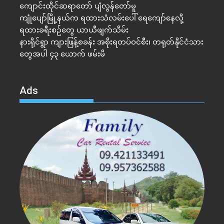
ကျောင်းထိုင်ဆရာတော် ပျံလွန်တော်မူ
ကျုံပျော်မြို့နယ်က ရထားသံလမ်းပေါ် ရေကျော်နေလို့
ရထားခရီးစဉ်တွေ ယာယီဖျက်သိမ်း
နားရိုင်ရွာ ကျားဖြန့်စခန်း အစိုးရတပ်ဝင်စီး၊ တရုတ်နိုင်ငံသား
တွေအပါ ၄၃ ယောက် ဖမ်းမိ
Ads