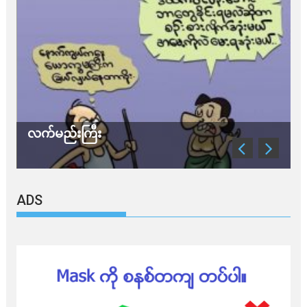
လက်မည်းကြီး
သ
ADS