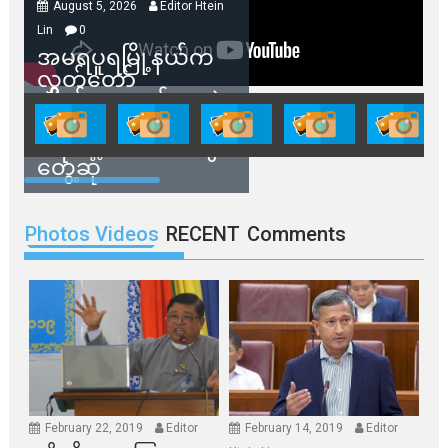
August 5, 2026
Editor Htein
Lin
0
အမရပူရမြို့နယ်က
လွှတ်တော်
ကိုယ်စားလှယ်တွေနဲ့
နေအိမ်တွေဖျက်သိမ်း
ခံရမယ့် ဒေသခံတွေ
တွေ့ဆုံ
Photos Videos
RECENT
Comments
February 22, 2019
Editor
February 14, 2019
Editor