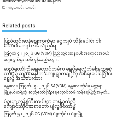
#voiceofmyanmar
#VOM
#မနီလာ
,
ကမ္ဘာ့သတင်း
သတင်း
Related posts
ပြည်တွင်းဆန်စျေးကွက်မှာ ငွေကျပ် သိန်းပေါင်း ငါး​
သောင်းကျော် လိမ်လည်ခံရ
ဩဂုတ် ၄ ၊ ၂၀၂၆ GG (VOM) ပြည်တွင်းဆန်စပါးအရောင်းအဝယ်
စျေးကွက်မှာ ဆန်ကုန်သည်တွေ ၊...
ဆည်တော်ကြီးရေလှောင်တမံက ရေပိုရေလွှဲတံခါးတွေဖွင့်
ထားလို့ ဆည်အနီးက ကျေးရွာတချို့ကို အရေးပေါ်ပြောင်း
ရွေးဖို့ အသိပေးထား
မန္တလေး၊ သြဂုတ်- ၅- ၂၀၂၆ SA(VOM) မန္တလေးတိုင်း၊ မတ္တရာ
မြို့နယ်မှာရှိတဲ့ ဆည်တော်ကြီးရေလှောင်တမံ ကန်ရေပြည့်အမှတ်...
ပဲခူးမှာ ဘုန်းကြီးတပါးက ဓားနဲ့ခုတ်လို့
ကျောင်းထိုင်ဆရာတော် ပျံလွန်တော်မူ
ဩဂုတ် ၅ ၊ ၂၀၂၆ GG (VOM) ပဲခူးတိုင်း ၊ ပဲခူးမြို့...