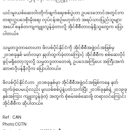
ယင်းမူးယစ်ဆေးဝါးတိုက်ဖျက်ရေးစစ်ပွဲဟာ ဥပဒေဘောင်အတွင်းက
တရားဥပဒေစိုးမိုးရေး လုပ်ငန်းစဉ်မဟုတ်ဘဲ အရပ်သားပြည်သူများ
အပေါ် စနစ်တကျကျူးလွန်ခဲ့တာလို့ အိုင်စီစီတာ၀န်ရှိသူတွေက ပြော
ပါတယ်။
သမ္မတဒူတာတေးဟာ ဖိလစ်ပိုင်နိုင်ငံကို အိုင်စီစီအဖွဲ့၀င်အဖြစ်မှ
၂၀၁၈ခုနှစ် မတ်လမှာ နှုတ်ထွက်ခဲ့တာကြောင့် အိုင်စီစီက စစ်ဆေးပိုင်
ခွင့်မရှိတော့ဘူးလို့ သမ္မတဒူတာတေးရဲ့ ဥပဒေအကြံပေး အကြီးအကဲ
ဆာဗာဒိုပန်နီလိုက ပြောပါတယ်။
ဖိလစ်ပိုင်နိုင်ငံဟာ ၂၀၁၈ခုနှစ်မှာ အိုင်စီစီအဖွဲ့၀င်အဖြစ်ကနေ နုတ်
ထွက်ခဲ့ပေမယ့်လည်း မူးယစ်စစ်ပွဲနဲ့ပတ်သက်ပြီး ၂၀၁၆ခုနှစ်နဲ့ ၂၀၁၉ခု
နှစ်အကြား ကျူးလွန်ခဲ့တဲ့ အတွက် စုံစမ်းစစ်ဆေးဖို့ တရား၀င်ကြောင်း
အိုင်စီစီက ဆိုပါတယ်။
Ref : CAN
Photo:CGTN