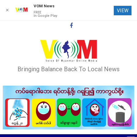
VOM News
✕
VIEW
FREE
In Google Play
Skip
to
content
Bringing Balance Back To Local News