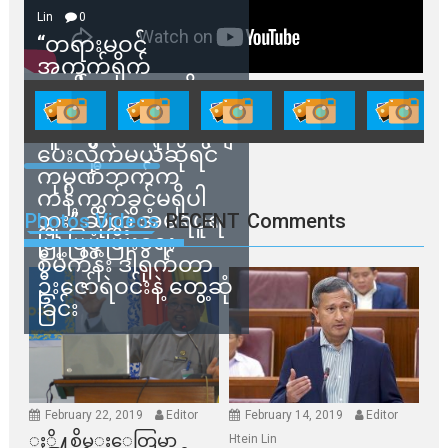
Lin
0
“တရားမဝင်
အကွက်ရိုက်
ရောင်းချမှုတွေကို
သက်ဆိုင်ရာတာဝန်ရှိ
သူတွေက ဂရန်တွေချ
ပေးလိုက်မယ်ဆိုရင်
ကုမ္ပဏီဘက်က
ကန့်ကွက်ခွင့်မရှိပါ
ဘူး” ဆိုတဲ့ အမရပူရ
Photos Videos
RECENT
Comments
မြို့ပြဖွံ့ဖြိုးရေး
စီမံကိန်း ဒါရိုက်တာ
ဦးဇော်ရဲဝင်းနဲ့ တွေ့ဆုံ
ခြင်း
February 22, 2019
Editor
February 14, 2019
Editor
ႏို႔စိမ္းေတြမွာ
Htein Lin