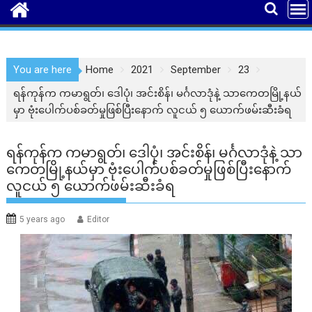
You are here
Home
2021
September
23
ရန်ကုန်က ကမာရွတ်၊ ဒေါပုံ၊ အင်းစိန်၊ မင်္ဂလာဒုံနဲ့ သာကေတမြို့နယ်
မှာ ဗုံးပေါက်ပစ်ခတ်မှုဖြစ်ပြီးနောက် လူငယ် ၅ ယောက်ဖမ်းဆီးခံရ
ရန်ကုန်က ကမာရွတ်၊ ဒေါပုံ၊ အင်းစိန်၊ မင်္ဂလာဒုံနဲ့ သာ
ကေတမြို့နယ်မှာ ဗုံးပေါက်ပစ်ခတ်မှုဖြစ်ပြီးနောက်
လူငယ် ၅ ယောက်ဖမ်းဆီးခံရ
5 years ago
Editor