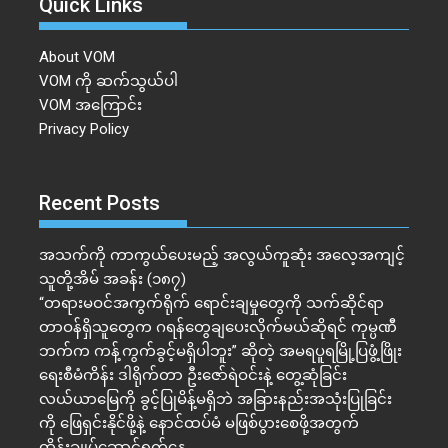
Quick Links
About VOM
VOM ကို ဆက်သွယ်ပါ
VOM အကြောင်း
Privacy Policy
Recent Posts
အသက်ကို ကာကွယ်ပေးမည့် အလွယ်ကူဆုံး အလေ့အကျင့်
သူတို့အိမ် အခန်း (၁၈၇)
“တရားမဝင်အကွက်ရိုက် ရောင်းချမှုတွေကို သက်ဆိုင်ရာ
တာဝန်ရှိသူတွေက ဂရန်တွေချပေးလိုက်မယ်ဆိုရင် ကုမ္ပဏီ
ဘက်က ကန့်ကွက်ခွင့်မရှိပါဘူး” ဆိုတဲ့ အမရပူရမြို့ပြဖွံ့ဖြိုး
ရေးစီမံကိန်း ဒါရိုက်တာ ဦးဇော်ရဲဝင်းနဲ့ တွေ့ဆုံခြင်း
လယ်ယာမြေကို ခွင့်ပြုမိန့်မရှိဘဲ အခြားနည်းအသုံးပြုခြင်း
ကို ဖြေရှင်းနိုင်ဖို့နဲ့ နောင်ထပ်မံ မဖြစ်ပွားစေဖို့အတွက်
ထိန်းချုပ်ဆောင်ရွက်နေ