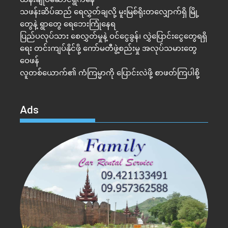
သဖန်းဆိပ်ဆည် ရေလွှတ်ချလို့ မူးမြစ်ရိုးတလျှောက်ရှိ မြို့
တွေနဲ့ ရွာတွေ ရေဘေးကြုံနေရ
ပြည်ပလုပ်သား စေလွှတ်မှုနဲ့ ဝင်ငွေခွန်၊ လွှဲပြောင်းငွေတွေရရှိ
ရေး တင်းကျပ်နိုင်ဖို့ ကော်မတီဖွဲ့စည်းမှု အလုပ်သမားတွေ
ဝေဖန်
လူတစ်ယောက်၏ ကံကြမ္မာကို ပြောင်းလဲဖို့ စာဖတ်ကြပါစို့
Ads