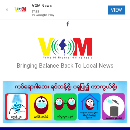
VOM News
✕
VIEW
FREE
In Google Play
Skip
to
content
Bringing Balance Back To Local News