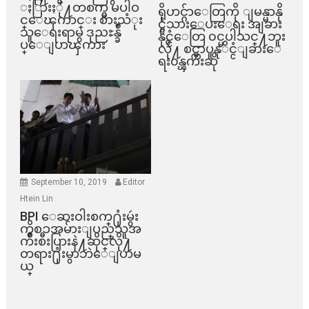
ႏြားႏို႔တစက္မွ မပါဝ
ရိုဟင္ဂ်ာေတြကို ျမန္မာနို
င္ေၾကာင္း စားသံုး
င္ငံသားေပးေရး အျခား
သူေရးရာမွ ဒုညႊန္ခ်ဳ
နိုင္ငံေတြ ၀င္မပါသင္႔ဘူး
ပ္ေျပာၾကား
လို႔ စင္ကာပူနုိင္ငံျခားေ
ရး၀န္ၾကီးဆို
September 10, 2019
Editor
Htein Lin
BPI ​ေဆးဝါးစက္​႐ုံးမွဴး
ကိစၥအမ်ားျပည္​သူအ
က်ိဳးစီးပြားနဲ႔ဆိုင္​လို႔
တရား႐ုံးမွာဘဲေျပာမ
ယ္​