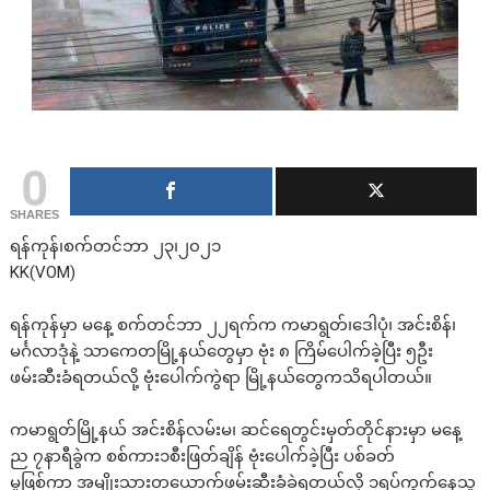
0
SHARES
ရန်ကုန်၊စက်တင်ဘာ ၂၃၊၂၀၂၁
KK(VOM)
ရန်ကုန်မှာ မနေ့ စက်တင်ဘာ ၂၂ရက်က ကမာရွတ်၊ဒေါပုံ၊ အင်းစိန်၊
မင်္ဂလာဒုံနဲ့ သာကေတမြို့နယ်တွေမှာ ဗုံး ၈ ကြိမ်ပေါက်ခဲ့ပြီး ၅ဦး
ဖမ်းဆီးခံရတယ်လို့ ဗုံးပေါက်ကွဲရာ မြို့နယ်တွေကသိရပါတယ်။
ကမာရွတ်မြို့နယ် အင်းစိန်လမ်းမ၊ ဆင်ရေတွင်းမှတ်တိုင်နားမှာ မနေ့
ည ၇နာရီခွဲက စစ်ကား၁စီးဖြတ်ချိန် ဗုံးပေါက်ခဲ့ပြီး ပစ်ခတ်
မှုဖြစ်ကာ အမျိုးသားတယောက်ဖမ်းဆီးခံခဲ့ရတယ်လို့ ၁ရပ်ကွက်နေသူ