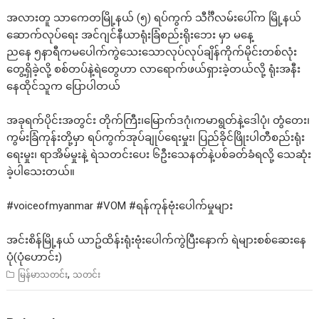
အလားတူ သာကေတမြို့နယ် (၅) ရပ်ကွက် သီင်္ဂီလမ်းပေါ်က မြို့နယ်
ဆောက်လုပ်ရေး အင်ဂျင်နီယာရုံးခြံစည်းရိုးဘေး မှာ မနေ့
ညနေ ၅နာရီကမပေါက်ကွဲသေးသောလုပ်လုပ်ချိန်ကိုက်မိုင်းတစ်လုံး
တွေ့ရှိခဲ့လို့ စစ်တပ်နဲ့ရဲတွေဟာ လာရောက်ဖယ်ရှားခဲ့တယ်လို့ ရုံးအနီး
နေထိုင်သူက ပြောပါတယ်
အခုရက်ပိုင်းအတွင်း တိုက်ကြီး၊မြောက်ဒဂုံ၊ကမာရွတ်နဲ့ဒေါပုံ၊ တွံတေး၊
ကွမ်းခြံကုန်းတို့မှာ ရပ်ကွက်အုပ်ချုပ်ရေးမှုး၊ ပြည်ခိုင်ဖြိုးပါတီစည်းရုံး
ရေးမှုး၊ ရာအိမ်မှုးနဲ့ ရဲသတင်းပေး ၆ဦးသေနတ်နဲ့ပစ်ခတ်ခံရလို့ သေဆုံး
ခဲ့ပါသေးတယ်။
#voiceofmyanmar
#VOM
#ရန
်ကုန်ဗုံးပေါက်မှုများ
အင်းစိန်မြို့နယ် ယာဥ်ထိန်းရုံးဗုံးပေါက်ကွဲပြီးနောက် ရဲများစစ်ဆေးနေ
ပုံ(ပုံဟောင်း)
,
မြန်မာသတင်း
သတင်း