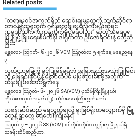
Related posts
“တရားမဝင်အကွက်ရိုက် ရောင်းချမှုတွေကို သက်ဆိုင်ရာ
တာဝန်ရှိသူတွေက ဂရန်တွေချပေးလိုက်မယ်ဆိုရင်
ကုမ္ပဏီဘက်က ကန့်ကွက်ခွင့်မရှိပါဘူး” ဆိုတဲ့ အမရပူရ
မြို့ပြဖွံ့ဖြိုးရေးစီမံကိန်း ဒါရိုက်တာ ဦးဇော်ရဲဝင်းနဲ့ တွေ့ဆုံ
ခြင်း
မန္တလေး- သြဂုတ်- ၆-၂၀၂၆ VOM သြဂုတ်လ ၅ ရက်နေ့ မနေ့ညနေ
၃...
လယ်ယာမြေကို ခွင့်ပြုမိန့်မရှိဘဲ အခြားနည်းအသုံးပြုခြင်း
ကို ဖြေရှင်းနိုင်ဖို့နဲ့ နောင်ထပ်မံ မဖြစ်ပွားစေဖို့အတွက်
ထိန်းချုပ်ဆောင်ရွက်နေ
မန္တလေး၊ သြဂုတ်- ၆- ၂၀၂၆ SA(VOM) ပုသိမ်ကြီးမြို့နယ်၊
ကိုယ်စားလှယ်အမှတ် (၂)၊ တိုင်းဒေသကြီးလွှတ်တော်...
သဖန်းဆိပ်ဆည် ရေလွှတ်ချလို့ မူးမြစ်ရိုးတလျှောက်ရှိ မြို့
တွေနဲ့ ရွာတွေ ရေဘေးကြုံနေရ
ဩဂုတ် ၇ – ၂၀၂၆ SS (VOM) စစ်ကိုင်းတိုင်း၊ ကျွန်းလှမြို့နယ်ရှိ
သဖန်းဆိပ်ဆည်ဟာ...