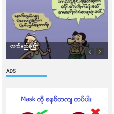
လက်မည်းကြီး
သ
ADS