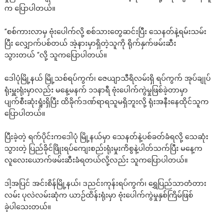
က ပြောပါတယ်။
“စစ်ကားလာမှ ဗုံးပေါက်လို့ စစ်သားတွေဆင်းပြီး သေနတ်နဲ့ရမ်းသမ်း
ပြီး လျှောက်ပစ်တယ် အဲ့နားမှာရှိတဲ့သူကို ရိုက်နှက်ဖမ်းဆီး
သွားတယ် “လို့ သူကပြောပါတယ်။
ဒေါပုံမြို့နယ် မြို့သစ်ရပ်ကွက်၊ ဇေယျာသီရိလမ်းရှိ ရပ်ကွက် အုပ်ချုပ်
ရုံးမှူးရုံးမှာလည်း မနေ့မနက် ၁၁နာရီ ဗုံးပေါက်ကွဲမှုဖြစ်ခဲ့တာမှာ
ပျက်စီးဆုံးရှုံးရှိပြီး ထိခိုက်ဒဏ်ရာရသူမရှိဘူးလို့ ရုံးအနီးနေထိုင်သူက
ပြောပါတယ်။
ပြီးခဲ့တဲ့ ရက်ပိုင်းကဒေါပုံ မြို့နယ်မှာ သေနတ်နဲ့ပစ်ခတ်ခံရလို့ သေဆုံး
သွားတဲ့ ပြည်ခိုင်ဖြိုးရပ်ကျေးစည်းရုံးမှုးကိစွနဲ့ပါတ်သက်ပြီး မနေ့က
လူလေးယောက်ဖမ်းဆီးခံရတယ်လို့လည်း သူကပြောပါတယ်။
ဒါ့အပြင် အင်းစိန်မြို့နယ်၊ ဒညင်းကုန်းရပ်ကွက်၊ ရွှေပြည်သာတံတား
လမ်း ပုလဲလမ်းဆုံက ယာဉ်ထိန်းရုံးမှာ ဗုံးပေါက်ကွဲမှုနှစ်ကြိမ်ဖြစ်
ခဲ့ပါသေးတယ်။