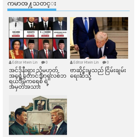
ကမာၻ႔သတင္း
Editor Htein Lin
0
Editor Htein Lin
0
အင်ဒိုနီးရှား သို့မဟုတ်
ဗာဆိုင်းမှသည် ငြိမ်းချမ်း
အရှေ့တောင်အာရှလစ်ဘ
ရေးဆီသို့
ရယ်ဒီမိုကရေစီ ရဲ့
အမှတ်အသား