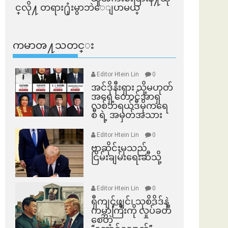
င္​လို႔ တရား႐ုံးမွာဘဲေျပာမယ္​
ကမာၻ႔သတင္း
Editor Htein Lin
0
အင်ဒိုနီးရှား သို့မဟုတ်
အရှေ့တောင်အာရှ
လစ်ဘရယ်ဒီမိုကရေ
စီ ရဲ့ အမှတ်အသား
Editor Htein Lin
0
ဗာဆိုင်းမှသည်
ငြိမ်းချမ်းရေးဆီသို့
Editor Htein Lin
0
ရှီကျင့်ဖျင်၊ သုစိဒိဒ်နဲ့
ကမ္ဘာကြီးကို လှုပ်ခတ်
စေတဲ့