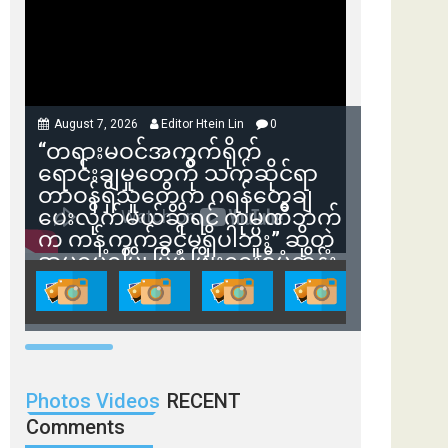
August 7, 2026
Editor Htein Lin
0
“တရားမဝင်အကွက်ရိုက်
ရောင်းချမှုတွေကို သက်ဆိုင်ရာ
တာဝန်ရှိသူတွေက ဂရန်တွေချ
ပေးလိုက်မယ်ဆိုရင် ကုမ္ပဏီဘက်
က ကန့်ကွက်ခွင့်မရှိပါဘူး” ဆိုတဲ့
အမရပူရမြို့ပြဖွံ့ဖြိုးရေးစီမံကိန်း
ဒါရိုက်တာ ဦးဇော်ရဲဝင်းနဲ့ တွေ့ဆုံ
ခြင်း
Photos Videos
RECENT
Comments