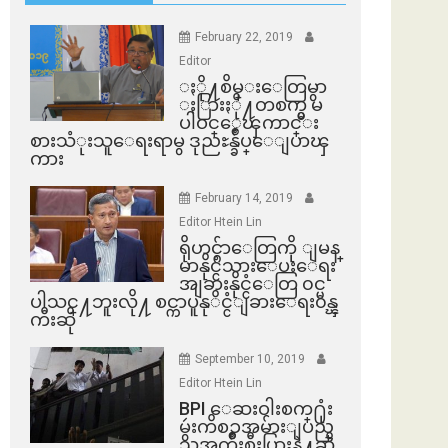
February 22, 2019
Editor
ႏို႔စိမ္းေတြမွာ
ႏြားႏို႔တစက္မွ မ
ပါဝင္ေၾကာင္း
စားသံုးသူေရးရာမွ ဒုညႊန္ခ်ဳပ္ေျပာၾ
ကား
February 14, 2019
Editor Htein Lin
ရိုဟင္ဂ်ာေတြကို ျမန္
မာနိုင္ငံသားေပးေရး
အျခားနိုင္ငံေတြ ၀င္မ
ပါသင္႔ဘူးလို႔ စင္ကာပူနုိင္ငံျခားေရး၀န္ၾ
ကီးဆို
September 10, 2019
Editor Htein Lin
BPI ​ေဆးဝါးစက္​႐ုံး
မွဴးကိစၥအမ်ားျပည္​
သူအက်ိဳးစီးပြားနဲ႔ဆို