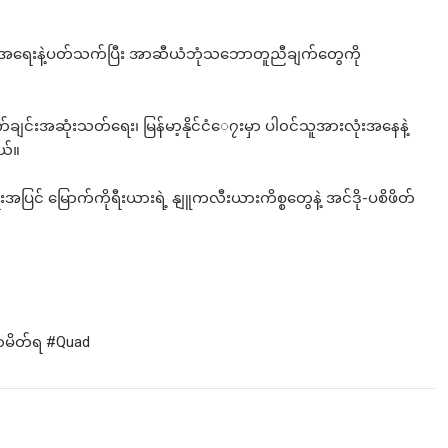
်မာ့အရေးနဲ့ပတ်သက်ပြီး အာဆီယံဘုံသဘောတူညီချက်တွေကို
င်းအဆုံးသတ်ရေး၊ မြန်မာ့နိုင်ငံေ၇းမှာ ပါ၀င်သူအားလုံးအနေနဲ့
ယ်။
ရေးအပြင် မြောက်ကိုရီးယားရဲ့ နျူကလီးယားကိစ္စတွေနဲ့ အင်ဒို-ပစိဖိတ်
ာမိတ်ရ
#Quad