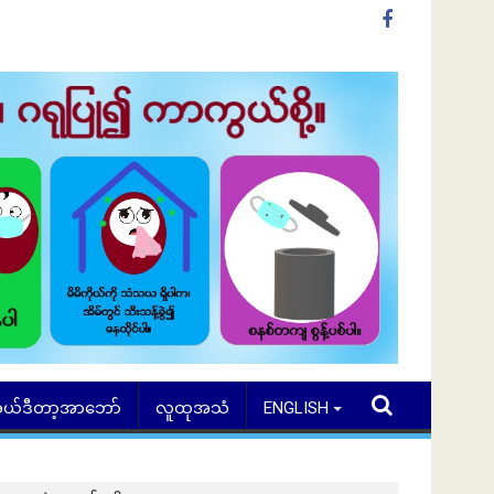
ယ်ဒီတာ့အာဘော်
လူထုအသံ
ENGLISH