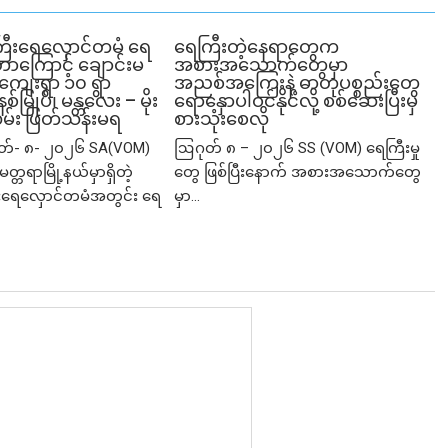
ီးရေလှောင်တမံ ရေ
ရေကြီးတဲ့​နေရာ​တွေက
တာကြောင့် ချောင်းမ
အစားအသောက်တွေမှာ
ကျေးရွာ ၁၀ ရွာ
အညစ်အကြေးနဲ့ ဓာတုပစ္စည်းတွေ
်မြုပ်၊ မန္တလေး – မိုး
ရောနှောပါဝင်နိုင်လို့ စစ်ဆေးပြီးမှ
်း ဖြတ်သန်းမရ
စားသုံးစေလို
ုတ်- ၈- ၂၀၂၆ SA(VOM)
ဩဂုတ် ၈ – ၂၀၂၆ SS (VOM) ရေကြီးမှု
မတ္တရာမြို့နယ်မှာရှိတဲ့
တွေ ဖြစ်ပြီးနောက် အစားအသောက်တွေ
ရေလှောင်တမံအတွင်း ရေ
မှာ...