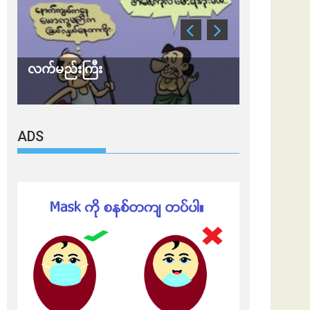
လက်မည်းကြီး
သတိ အိုမီခရ
ADS