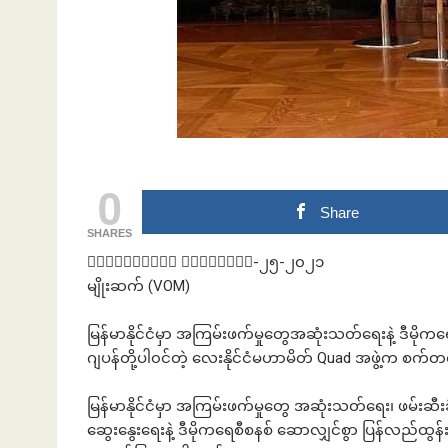
ဘဏ်နဲ့အကြွေး
0
Share
SHARES
၀ါရှင်တန်၊ စက်တင်ဘာ-၂၅-၂၀၂၁
မျိုးဆက် (VOM)
မြန်မာနိုင်ငံမှာ အကြမ်းဖက်မှုတွေအဆုံးသတ်ရေးနဲ့ ဒီမ
ဂျပန်တို့ပါ၀င်တဲ့ လေးနိုင်ငံမဟာမိတ် Quad အဖွဲ့က စက်
မြန်မာနိုင်ငံမှာ အကြမ်းဖက်မှုတွေ အဆုံးသတ်ရေး၊ ဖမ်းဆီ
ဆွေးနွေးရေးနဲ့ ဒီမိုကရေစီစနစ် ဆောလျှင်စွာ ပြန်လည်