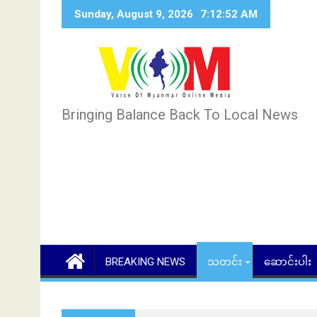
Skip
Sunday, August 9, 2026
7:12:53 AM
to
content
Bringing Balance Back To Local News
BREAKING NEWS
သတင်း
ဆောင်းပါး