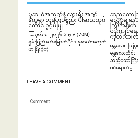
မူဆယ်အထွက်နဲ့ လားရှိုး အဝင်
ဆည်တော်ကြ
တွေမှာ တရုတ်ပစ္စည်း ပါဆယ်ထုပ်
လျှော့ချနေ
တောင် ခွင့်မပြု
ကြီးအနီးက 
ဝန်းကျင်ရေနစ
ဩဂုတ် ၈၊ ၂၀၂၆ Shy V (VOM)
ကုတ်ကားလမ
ရှမ်းပြည်နယ်မြောက်ပိုင်း၊ မူဆယ်အထွက်
မန္တလေး၊ သြဂ
မှာ ပြီးခဲ့တဲ့...
မန္တလေးတိုင်း၊ 
ဆည်တော်ကြီး
ဝင်ရောက်မှု...
LEAVE A COMMENT