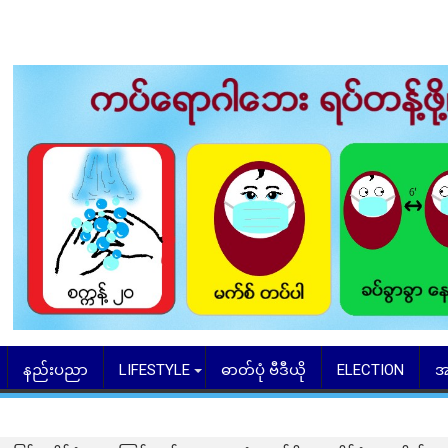
နည်းပညာ
LIFESTYLE
ဓာတ်ပုံ ဗီဒီယို
ELECTION
အ