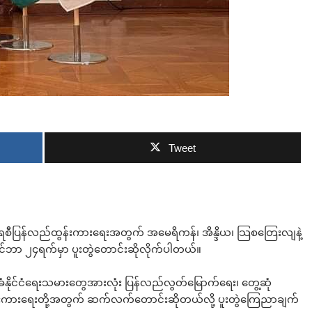
ဘာလျှော့မလဲ
Tweet
ိုကရေစီပြန်လည်ထွန်းကားရေးအတွက် အမေရိကန်၊ အိန္ဒိယ၊ သြစတြေးလျနဲ့
တင်ဘာ ၂၄ရက်မှာ ပူးတွဲတောင်းဆိုလိုက်ပါတယ်။
းခံနိုင်ငံရေးသမားတွေအားလုံး ပြန်လည်လွတ်မြောက်ရေး၊ တွေ့ဆုံ
ထွန်းကားရေးတို့အတွက် ဆက်လက်တောင်းဆိုတယ်လို့ ပူးတွဲကြေညာချက်