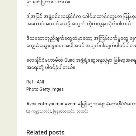
မှာ ဖော်ပြထားပါတယ်။
ဒါ့အပြင် အဖွဲ့၀င်လေးနိုင်ငံက ခေါင်းဆောင်တွေဟာ မြန
အကောင်အထည်ဖော်ဖို့အတွက် တိုက်တွန်းလိုက်ပါတယ်။
ဒီသဘောတူညီချက်တွေထဲမှာတော့ အကြမ်းဖက်မှုတွေ ချက်ချ
တွေ့ဆုံဆွေးနွေးရေး အပါအ၀င် အချက်ငါးချက်ပါ၀င်ပါတ
လေးနိုင်ငံမဟာမိတ် Quad အဖွဲ့ရဲ့ဆွေးနွေးပွဲမှာ မြန်မာ့အ
အရေးတို့ ပါ၀င်ခဲ့ပါတယ်။
Ref : ANI
Photo:Getty Imges
#voiceofmyanmar
#vom
#မ
ြန်မာ့အရေး
#ဘေးနိုင
်ငံမဟ
,
,
ကမ္ဘာ့သတင်း
မြန်မာသတင်း
သတင်း
Related posts