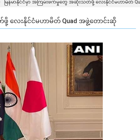
မြန်မာနိုင်ငံမှာ အကြမ်းဖက်မှုတွေ အဆုံးသတ်ဖို့ လေးနိုင်ငံမဟာမိတ် Qu
်ဖို့ လေးနိုင်ငံမဟာမိတ် Quad အဖွဲ့တောင်းဆို