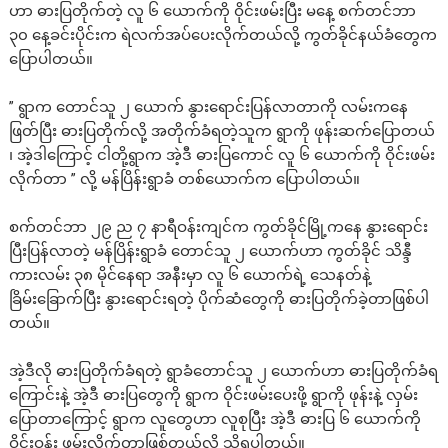
ဟာ ဓားပြတိုက်တဲ့ လူ ၆ ယောက်ကို ဝိုင်းဖမ်းပြီး မနေ့ စက်တင်ဘာ
၃၀ နေ့ခင်းပိုင်းက ရဲလက်အပ်ပေးလိုက်တယ်လို့ ကွတ်ခိုင်နယ်ခံတွေက
ပြောပါတယ်။
” ရွာက တောင်သူ ၂ ယောက် နွားရောင်းပြန်လာတာကို လမ်းကနေ
ဖြတ်ပြီး ဓားပြတိုက်လို့ အတိုက်ခံရတဲ့သူက ရွာကို ဖုန်းဆက်ပြောတယ်
၊ အဲ့ဒါကြောင့် ငါတို့ရွာက အဲ့ဒီ ဓားပြကောင် လူ ၆ ယောက်ကို ဝိုင်းဖမ်း
လိုက်တာ ” လို့ မန်ပြိန်းရွာခံ တစ်ယောက်က ပြောပါတယ်။
စက်တင်ဘာ ၂၉ ည ၇ နာရီဝန်းကျင်က ကွတ်ခိုင်မြို့ကနေ နွားရောင်း
ပြီးပြန်လာတဲ့ မန်ပြိန်းရွာခံ တောင်သူ ၂ ယောက်ဟာ ကွတ်ခိုင် သိန္ဒီ
ကားလမ်း ၃၈ မိုင်နေရာ အနီးမှာ လူ ၆ ယောက်ရဲ့ သေနတ်နဲ့
ခြိမ်းခြောက်ပြီး နွားရောင်းရတဲ့ ပိုက်ဆံတွေကို ဓားပြတိုက်ခဲ့တာဖြစ်ပါ
တယ်။
အဲ့ဒီလို ဓားပြတိုက်ခံရတဲ့ ရွာခံတောင်သူ ၂ ယောက်ဟာ ဓားပြတိုက်ခံရ
ကြောင်းနဲ့ အဲ့ဒီ ဓားပြတွေကို ရွာက ဝိုင်းဖမ်းပေးဖို့ ရွာကို ဖုန်းနဲ့ လှမ်း
ပြောတာကြောင့် ရွာက လူတွေဟာ လူစုပြီး အဲ့ဒီ ဓားပြ ၆ ယောက်ကို
ဝိုင်းဝန်း ဖမ်းလိုက်တာဖြစ်တယ်လို့ သိရပါတယ်။