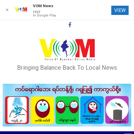
VOM News
✕
VIEW
FREE
In Google Play
Skip
to
content
Bringing Balance Back To Local News