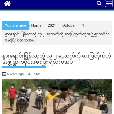
You are here
Home
2021
October
1
နွားရောင်းပြန်လာတဲ့ လူ ၂ ယောက်ကို ဓားပြတိုက်တဲ့အဖွဲ့ ရွာကဝိုင်း
ဖမ်းပြီး ရဲလက်အပ်
နွားရောင်းပြန်လာတဲ့ လူ ၂ ယောက်ကို ဓားပြတိုက်တဲ့
အဖွဲ့ ရွာကဝိုင်းဖမ်းပြီး ရဲလက်အပ်
5 years ago
Editor