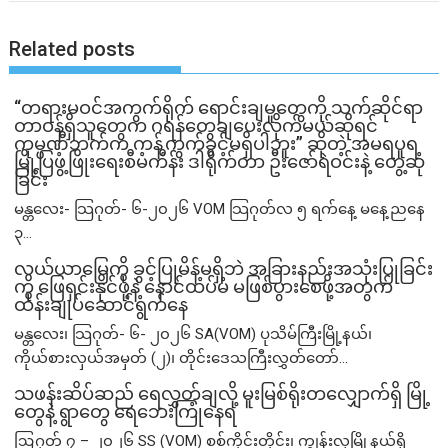
Related posts
“တရားမဝင်အကွက်ရိုက် ရောင်းချမှုတွေကို သက်ဆိုင်ရာ
တာဝန်ရှိသူတွေက ဂရန်တွေချပေးလိုက်မယ်ဆိုရင်
ကုမ္ပဏီဘက်က ကန့်ကွက်ခွင့်မရှိပါဘူး” ဆိုတဲ့ အမရပူရ
မြို့ပြဖွံ့ဖြိုးရေးစီမံကိန်း ဒါရိုက်တာ ဦးဇော်ရဲဝင်းနဲ့ တွေ့ဆုံ
ခြင်း
မန္တလေး- သြဂုတ်- ၆-၂၀၂၆ VOM သြဂုတ်လ ၅ ရက်နေ့ မနေ့ညနေ
၃...
လယ်ယာမြေကို ခွင့်ပြုမိန့်မရှိဘဲ အခြားနည်းအသုံးပြုခြင်း
ကို ဖြေရှင်းနိုင်ဖို့နဲ့ နောင်ထပ်မံ မဖြစ်ပွားစေဖို့အတွက်
ထိန်းချုပ်ဆောင်ရွက်နေ
မန္တလေး၊ သြဂုတ်- ၆- ၂၀၂၆ SA(VOM) ပုသိမ်ကြီးမြို့နယ်၊
ကိုယ်စားလှယ်အမှတ် (၂)၊ တိုင်းဒေသကြီးလွှတ်တော်...
သဖန်းဆိပ်ဆည် ရေလွှတ်ချလို့ မူးမြစ်ရိုးတလျှောက်ရှိ မြို့
တွေနဲ့ ရွာတွေ ရေဘေးကြုံနေရ
ဩဂုတ် ၇ – ၂၀၂၆ SS (VOM) စစ်ကိုင်းတိုင်း၊ ကျွန်းလှမြို့နယ်ရှိ