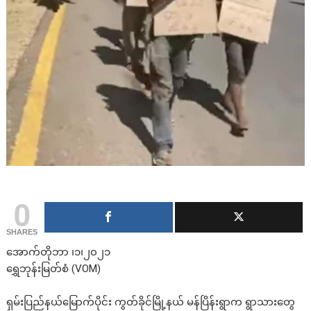
0
SHARES
အောက်တိုဘာ ၊၁၊၂၀၂၁
ရွှေဘုန်းမြတ်စံ (VOM)
ရှမ်းပြည်နယ်မြောက်ပိုင်း ကွတ်ခိုင်မြို့နယ် မန်ပြိန်းရွာက ရွာသားတွေ