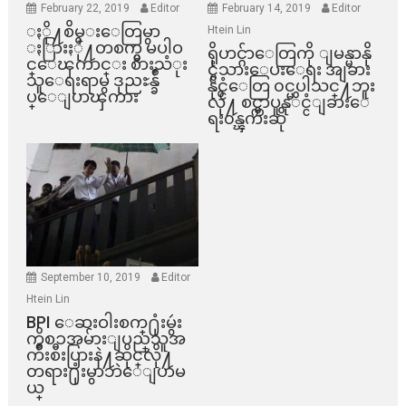
February 22, 2019
Editor
February 14, 2019
Editor
ႏို႔စိမ္းေတြမွာ
Htein Lin
ႏြားႏို႔တစက္မွ မပါဝ
ရိုဟင္ဂ်ာေတြကို ျမန္မာနို
င္ေၾကာင္း စားသံုး
င္ငံသားေပးေရး အျခား
သူေရးရာမွ ဒုညႊန္ခ်ဳ
နိုင္ငံေတြ ၀င္မပါသင္႔ဘူး
ပ္ေျပာၾကား
လို႔ စင္ကာပူနုိင္ငံျခားေ
ရး၀န္ၾကီးဆို
September 10, 2019
Editor
Htein Lin
BPI ​ေဆးဝါးစက္​႐ုံးမွဴး
ကိစၥအမ်ားျပည္​သူအ
က်ိဳးစီးပြားနဲ႔ဆိုင္​လို႔
တရား႐ုံးမွာဘဲေျပာမ
ယ္​