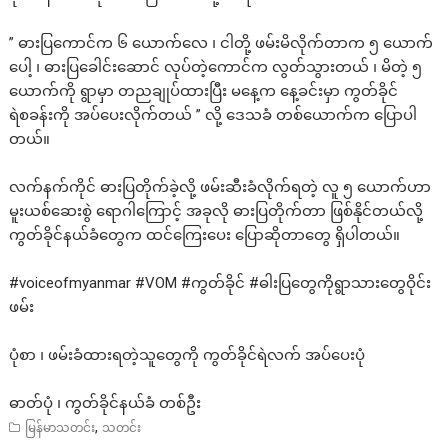
” ဓားပြကောင်က ၆ ယောက်လေ ၊ ငါတို့ ဖမ်းမိလိုက်တာက ၅ ယောက်
ပေါ့ ၊ ဓားပြခေါင်းဆောင် လုပ်တဲ့ကောင်က လွတ်သွားတယ် ၊ မိတဲ့ ၅
ယောက်ကို ရွာမှာ တညချုပ်ထားပြီး မနေ့က နေ့ခင်းမှာ ကွတ်ခိုင်
ရဲစခန်းကို အပ်ပေးလိုက်တယ် ” လို့ ဒေသခံ တစ်ယောက်က ပြောပါ
တယ်။
လက်နက်ကိုင် ဓားပြတိုက်ခဲ့လို့ ဖမ်းဆီးခံလိုက်ရတဲ့ လူ ၅ ယောက်ဟာ
မူးယစ်ဆေးစွဲ ရောဂါကြောင့် အခုလို ဓားပြတိုက်တာ ဖြစ်နိုင်တယ်လို့
ကွတ်ခိုင်နယ်ခံတွေက ထင်ကြေးပေး ပြောဆိုတာတွေ ရှိပါတယ်။
#voiceofmyanmar
#VOM
#က
ွတ်ခိုင်
#ဓ
ါးပြတွေကိုရွာသားတွေဝိုင်း
ဖမ်း
ပုံစာ ၊ ဖမ်းခံထားရတဲ့သူတွေကို ကွတ်ခိုင်ရဲလက် အပ်ပေးပုံ
ဓာတ်ပုံ ၊ ကွတ်ခိုင်နယ်ခံ တစ်ဦး
,
မြန်မာသတင်း
သတင်း