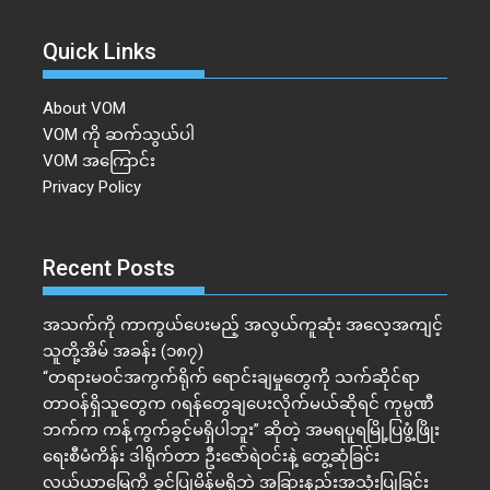
Quick Links
About VOM
VOM ကို ဆက်သွယ်ပါ
VOM အကြောင်း
Privacy Policy
Recent Posts
အသက်ကို ကာကွယ်ပေးမည့် အလွယ်ကူဆုံး အလေ့အကျင့်
သူတို့အိမ် အခန်း (၁၈၇)
“တရားမဝင်အကွက်ရိုက် ရောင်းချမှုတွေကို သက်ဆိုင်ရာ
တာဝန်ရှိသူတွေက ဂရန်တွေချပေးလိုက်မယ်ဆိုရင် ကုမ္ပဏီ
ဘက်က ကန့်ကွက်ခွင့်မရှိပါဘူး” ဆိုတဲ့ အမရပူရမြို့ပြဖွံ့ဖြိုး
ရေးစီမံကိန်း ဒါရိုက်တာ ဦးဇော်ရဲဝင်းနဲ့ တွေ့ဆုံခြင်း
လယ်ယာမြေကို ခွင့်ပြုမိန့်မရှိဘဲ အခြားနည်းအသုံးပြုခြင်း