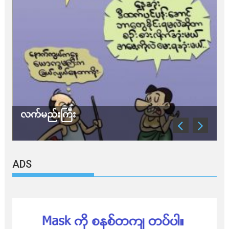
လက်မည်းကြီး
သ
ADS