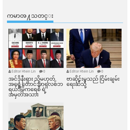
ကမာၻ႔သတင္း
Editor Htein Lin
0
Editor Htein Lin
0
အင်ဒိုနီးရှား သို့မဟုတ်
ဗာဆိုင်းမှသည် ငြိမ်းချမ်း
အရှေ့တောင်အာရှလစ်ဘ
ရေးဆီသို့
ရယ်ဒီမိုကရေစီ ရဲ့
အမှတ်အသား