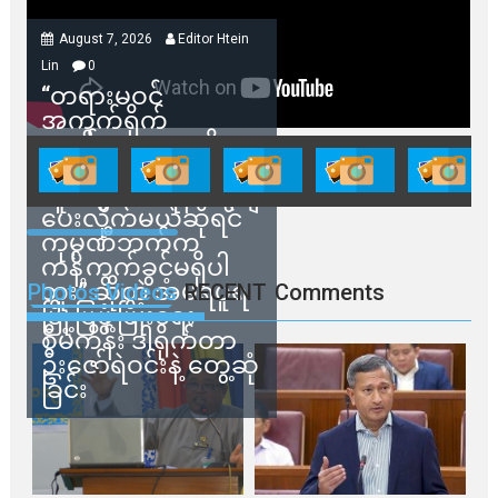
August 7, 2026
Editor Htein
Lin
0
“တရားမဝင်
အကွက်ရိုက်
ရောင်းချမှုတွေကို
သက်ဆိုင်ရာတာဝန်ရှိ
သူတွေက ဂရန်တွေချ
ပေးလိုက်မယ်ဆိုရင်
ကုမ္ပဏီဘက်က
ကန့်ကွက်ခွင့်မရှိပါ
ဘူး” ဆိုတဲ့ အမရပူရ
Photos Videos
RECENT
Comments
မြို့ပြဖွံ့ဖြိုးရေး
စီမံကိန်း ဒါရိုက်တာ
ဦးဇော်ရဲဝင်းနဲ့ တွေ့ဆုံ
ခြင်း