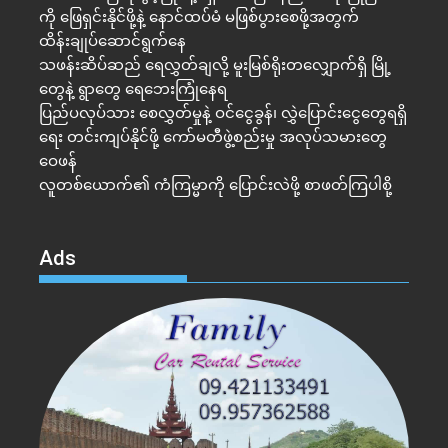
ကို ဖြေရှင်းနိုင်ဖို့နဲ့ နောင်ထပ်မံ မဖြစ်ပွားစေဖို့အတွက်
ထိန်းချုပ်ဆောင်ရွက်နေ
သဖန်းဆိပ်ဆည် ရေလွှတ်ချလို့ မူးမြစ်ရိုးတလျှောက်ရှိ မြို့
တွေနဲ့ ရွာတွေ ရေဘေးကြုံနေရ
ပြည်ပလုပ်သား စေလွှတ်မှုနဲ့ ဝင်ငွေခွန်၊ လွှဲပြောင်းငွေတွေရရှိ
ရေး တင်းကျပ်နိုင်ဖို့ ကော်မတီဖွဲ့စည်းမှု အလုပ်သမားတွေ
ဝေဖန်
လူတစ်ယောက်၏ ကံကြမ္မာကို ပြောင်းလဲဖို့ စာဖတ်ကြပါစို့
Ads