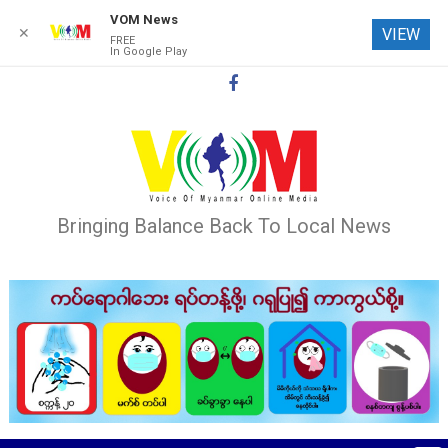
VOM News
✕
VIEW
FREE
In Google Play
Skip
to
content
Bringing Balance Back To Local News