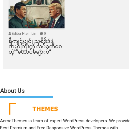
Editor Htein Lin
0
ရှီကျင့်ဖျင်၊ သုစိဒိဒ်နဲ့
ကမ္ဘာကြီးကို လှုပ်ခတ်စေ
တဲ့ “ထောင်ချောက်”
About Us
AcmeThemes is team of expert WordPress developers. We provide
Best Premium and Free Responsive WordPress Themes with