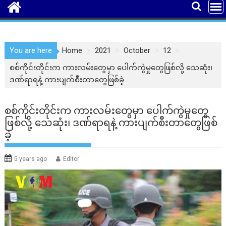
You are here
Home
2021
October
12
စစ်ကိုင်းတိုင်းက ကားလမ်းတွေမှာ ပေါက်ကွဲမှုတွေဖြစ်လို့ သေဆုံး၊
ဒဏ်ရာရနဲ့ ကားပျက်စီးတာတွေဖြစ်ခဲ့
စစ်ကိုင်းတိုင်းက ကားလမ်းတွေမှာ ပေါက်ကွဲမှုတွေ
ဖြစ်လို့ သေဆုံး၊ ဒဏ်ရာရနဲ့ ကားပျက်စီးတာတွေဖြစ်
ခဲ့
5 years ago
Editor