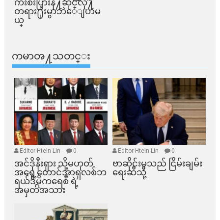
က်ိဳးစီးပြားနဲ႔ဆိုင္​လို႔
တရား႐ုံးမွာဘဲေျပာမ
ယ္​
ကမာၻ႔သတင္း
Editor Htein Lin
0
Editor Htein Lin
0
အင်ဒိုနီးရှား သို့မဟုတ်
ဗာဆိုင်းမှသည် ငြိမ်းချမ်း
အရှေ့တောင်အာရှလစ်ဘ
ရေးဆီသို့
ရယ်ဒီမိုကရေစီ ရဲ့
အမှတ်အသား