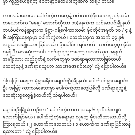
မှာ ကူညီပေးခဲ့ရတဲ့ စေတနာ့ဝန်ထမ်းတွေဆီက သိရပါတယ်။
ကားလမ်းဘေးမှာ ပေါက်ကွဲတာတွေနဲ့ ပတ်သက်ပြီး စေတနာ့ဝန်ထမ်း
တယောက်က “မနေ့ ( အောက်တိုဘာ ၁၁)မနက်က ယင်းမာပင်မြို့နယ်
တယ်ပင်ကန်ရွာနားက မုံရွာ-ဂန့်ဂေါကားလမ်း မိုင်တိုင်အမှတ် ၁၀ / ၄ နဲ့
၆ အကြားနေရာမှာ ပေါက်ကွဲတယ် ၊ သေဆုံးသူက အသက် ၃၃ နှစ်
အရွယ် အမျိုးသား ဖြစ်တယ် ၊ ဦးခေါင်း ၊ ရင်ဘတ် ၊ လက်တွေမှာ မိုင်း
စမှန်ပြီး သေဆုံးတာပါ ၊ ဒဏ်ရာရသူကတော့ အသက် ၇၀ အရွယ်
အမျိုးသား လည်ဂုတ်နဲ့ လက်တွေမှာ ဒဏ်ရာရထားတာဖြစ်တယ် ၊
သေတဲ့သူနဲ့ ဒဏ်ရာရသူဟာ သားအဖအရင်းတွေ” လို့ ပြောပါတယ်။
ဒါ့အပြင် မနေ့က မုံရွာခရိုင်၊ ချောင်းဦးမြို့နယ်၊ ပေါက်ပင်ရွာ၊ ချောင်း
ဦး-အမြင့် ကားလမ်းဘေးမှာ ပေါက်ကွဲတာတွေဖြစ်လို့ ဒဏ်ရာရသူနဲ့
သေဆုံးသူတွေရှိခဲ့တယ်လို့ သိရပါတယ်။
ချောင်းဦးမြို့ခံ တဦးက ” ပေါက်ကွဲတာက ညနေ ၆ နာရီဝန်းကျင်
လောက်ဖြစ်မယ် ၊ ပေါက်ကွဲတဲ့နေရာမှာ လူတွေ မိုင်းထိတားတယ်လို့
ကြားရတယ် ၊ ၂ ယောက်ကသေတယ် ၊ ၁ ယောက်က ဒဏ်ရာပြင်းထန်
ရထားတာ ” လို့ ပြောပါတယ်။