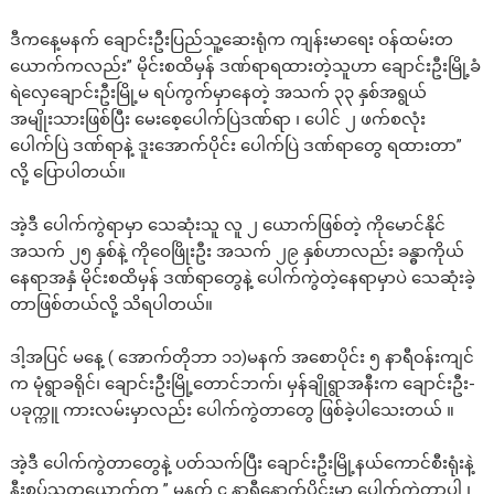
ဒီကနေ့မနက် ချောင်းဦးပြည်သူ့ဆေးရုံက ကျန်းမာရေး ဝန်ထမ်းတ
ယောက်ကလည်း” မိုင်းစထိမှန် ဒဏ်ရာရထားတဲ့သူဟာ ချောင်းဦးမြို့ခံ
ရဲလှေချောင်းဦးမြို့မ ရပ်ကွက်မှာနေတဲ့ အသက် ၃၃ နှစ်အရွယ်
အမျိုးသားဖြစ်ပြီး မေးစေ့ပေါက်ပြဲဒဏ်ရာ ၊ ပေါင် ၂ ဖက်စလုံး
ပေါက်ပြဲ ဒဏ်ရာနဲ့ ဒူးအောက်ပိုင်း ပေါက်ပြဲ ဒဏ်ရာတွေ ရထားတာ”
လို့ ပြောပါတယ်။
အဲ့ဒီ ပေါက်ကွဲရာမှာ သေဆုံးသူ လူ ၂ ယောက်ဖြစ်တဲ့ ကိုမောင်နိုင်
အသက် ၂၅ နှစ်နဲ့ ကိုဝေဖြိုးဦး အသက် ၂၉ နှစ်ဟာလည်း ခန္ဓာကိုယ်
နေရာအနှံ မိုင်းစထိမှန် ဒဏ်ရာတွေနဲ့ ပေါက်ကွဲတဲ့နေရာမှာပဲ သေဆုံးခဲ့
တာဖြစ်တယ်လို့ သိရပါတယ်။
ဒါ့အပြင် မနေ့ ( အောက်တိုဘာ ၁၁)မနက် အစောပိုင်း ၅ နာရီဝန်းကျင်
က မုံရွာခရိုင်၊ ချောင်းဦးမြို့တောင်ဘက်၊ မှန်ချိုရွာအနီးက ချောင်းဦး-
ပခုက္ကူ ကားလမ်းမှာလည်း ပေါက်ကွဲတာတွေ ဖြစ်ခဲ့ပါသေးတယ် ။
အဲ့ဒီ ပေါက်ကွဲတာတွေနဲ့ ပတ်သက်ပြီး ချောင်းဦးမြို့နယ်ကောင်စီးရုံးနဲ့
နီးစပ်သူတယောက်က ” မနက် ၄ နာရီနောက်ပိုင်းမှာ ပေါက်ကွဲတာပါ ၊