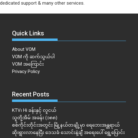
dedicated support & many other services.
Quick Links
About VOM
VOM ကို ဆက်သွယ်ပါ
VOM အကြောင်း
Privacy Policy
Recent Posts
KTV၊ Hi ခန်းနှင့် လူငယ်
သူတို့အိမ် အခန်း (၁၈၈)
စစ်ကိုင်းတိုင်းအတွင်း မြို့နယ်တချို့မှာ ရေဘေးအန္တရာယ်
ဆိုးရွားလာနေပြီး ဒေသခံ သောင်းနဲ့ချီ အရေးပေါ် ရွှေ့ပြောင်း