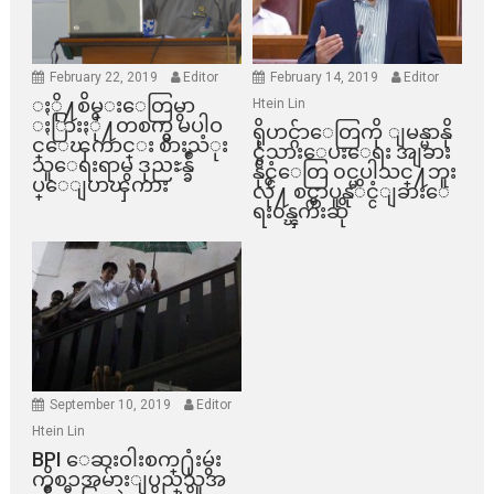
February 22, 2019
Editor
February 14, 2019
Editor
ႏို႔စိမ္းေတြမွာ
Htein Lin
ႏြားႏို႔တစက္မွ မပါဝ
ရိုဟင္ဂ်ာေတြကို ျမန္မာနို
င္ေၾကာင္း စားသံုး
င္ငံသားေပးေရး အျခား
သူေရးရာမွ ဒုညႊန္ခ်ဳ
နိုင္ငံေတြ ၀င္မပါသင္႔ဘူး
ပ္ေျပာၾကား
လို႔ စင္ကာပူနုိင္ငံျခားေ
ရး၀န္ၾကီးဆို
September 10, 2019
Editor
Htein Lin
BPI ​ေဆးဝါးစက္​႐ုံးမွဴး
ကိစၥအမ်ားျပည္​သူအ