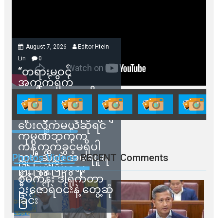
August 7, 2026
Editor Htein
Lin
0
“တရားမဝင်
အကွက်ရိုက်
ရောင်းချမှုတွေကို
သက်ဆိုင်ရာတာဝန်ရှိ
သူတွေက ဂရန်တွေချ
ပေးလိုက်မယ်ဆိုရင်
ကုမ္ပဏီဘက်က
ကန့်ကွက်ခွင့်မရှိပါ
ဘူး” ဆိုတဲ့ အမရပူရ
Photos Videos
RECENT
Comments
မြို့ပြဖွံ့ဖြိုးရေး
စီမံကိန်း ဒါရိုက်တာ
ဦးဇော်ရဲဝင်းနဲ့ တွေ့ဆုံ
ခြင်း