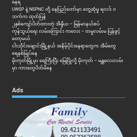
နေရ
UWSP နဲ့ NSPNC တို့ နေပြည်တော်မှာ တွေ့ဆုံမှု ရလဒ် ဝ
ဘက်က ထုတ်ပြန်
၂နှစ်​ကျော်ပိတ်ထားတဲ့ အိန္ဒိယ – မြန်မာနယ်စပ်
ကုန်သွယ်ရေး လမ်းကြောင်း ကလေး – တမူလမ်းမ ပြန်ဖွင့်
တော့မယ်
ငါးသိုင်းချောင်းမြို့နယ် အနိမ့်ပိုင်းနေရာတွေက အိမ်​တွေ
ရေနစ်မြုပ်နေ
မိုးကုတ်မြို့မှာ ရေကြီးပြီး မြေပြိုလို့ မိုးကုတ် – မန္တလေးလမ်း
မှာ ကားတွေပိတ်မိနေ
Ads