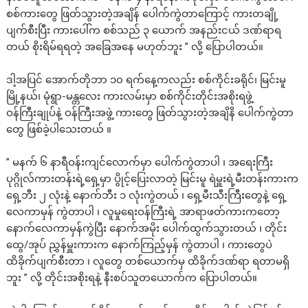
စစ်ကားတွေ ဖြတ်သွားတဲ့အချိန် ပေါက်ကွဲတာကြောင့် ကားတချို့
ပျက်စီးပြီး ကားပေါ်က စစ်သည် ၃ ယောက် အနည်းငယ် ဒဏ်ရာရ
တယ် စိုးရိမ်ရရတဲ့ အခြေအနေ မဟုတ်ဘူး ” လို့ ပြောပါတယ်။
ဒါ့အပြင် အောက်တိုဘာ ၁၀ ရက်နေ့ကလည်း စစ်ကိုင်းခရိုင်၊ မြင်းမူ
မြို့နယ်၊ မုံရွာ-မန္တလေး ကားလမ်းမှာ စစ်ကိုင်းတိုင်းအစိုးရဖွဲ့
ဝန်ကြီးချုပ်နဲ့ ဝန်ကြီးအဖွဲ့ ကားတွေ ဖြတ်သွားတဲ့အချိနိ ပေါက်ကွဲတာ
တွေ ဖြစ်ခဲ့ပါသေးတယ် ။
” မနက် ၆ နာရီဝန်းကျင်လောက်မှာ ပေါက်ကွဲတာပါ ၊ အရေးကြီး
ပုဂ္ဂိုလ်ကားတန်းရဲ့ရှေ့မှာ ပွိုင့်ပြေးလာတဲ့ မြင်းမူ ရဲမှူးရဲ့မီးတန်းကားက
ရှေ့ဘီး ၂ လုံးနဲ့ နောက်ဘီး ၁ လုံးကွဲတယ် ၊ ရှေ့မီးသီးကြီးတွေနဲ့ ရှေ့
လေကာမှန် ကွဲတာပါ ၊ လူမှုရေးဝန်ကြီးရဲ့ အာရာဖတ်ကားကတော့
နောက်လေကာမှန်ကွဲပြီး နောက်အမိုး ပေါက်ထွက်သွားတယ် ၊ တိုင်း
ထွေ/အုပ် ညွှန်မှူးကားက နောက်ကြည့်မှန် ကွဲတာပါ ၊ ကားတွေပဲ
ထိခိုက်ပျက်စီးတာ ၊ လူတွေ တစ်ယောက်မှ ထိခိုက်ဒဏ်ရာ ရတာမရှိ
ဘူး ” လို့ တိုင်းအစိုးရနဲ့ နီးစပ်သူတယောက်က ပြောပါတယ်။