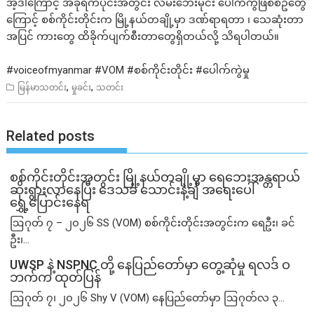
အဲ့ဒါကြောင့် အခုရက်ပိုင်းအတွင်း လမ်းဘေးမိုင်း ပေါက်ကွဲဖြစ်စဥ်တွေ
ကြောင့် စစ်ကိုင်းတိုင်းက မြို့နယ်တချို့မှာ ဒဏ်ရာရတာ ၊ သေဆုံးတာ
အပြင် ကားတွေ ထိခိုက်ပျက်စီးတာတွေရှိတယ်လို့ သိရပါတယ်။
#voiceofmyanmar
#VOM
#စစ
်ကိုင်းတိုင်း
#ပေ
ါက်ကွဲမှု
,
,
မြန်မာသတင်း
မှုခင်း
သတင်း
Related posts
စစ်ကိုင်းတိုင်းအတွင်း မြို့နယ်တချို့မှာ ရေဘေးအန္တရာယ်
ဆိုးရွားလာနေပြီး ဒေသခံ သောင်းနဲ့ချီ အရေးပေါ်
ရွှေ့ပြောင်းနေရ
ဩဂုတ် ၇ – ၂၀၂၆ SS (VOM) စစ်ကိုင်းတိုင်းအတွင်းက ရေဦး၊ ခင်
ဦး၊...
UWSP နဲ့ NSPNC တို့ နေပြည်တော်မှာ တွေ့ဆုံမှု ရလဒ် ဝ
ဘက်က ထုတ်ပြန်
ဩဂုတ် ၇၊ ၂၀၂၆ Shy V (VOM) နေပြည်တော်မှာ ဩဂုတ်လ ၃...