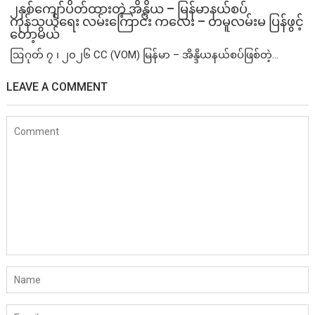
၂နှစ်​ကျော်ပိတ်ထားတဲ့ အိန္ဒိယ – မြန်မာနယ်စပ်
ကုန်သွယ်ရေး လမ်းကြောင်း ကလေး – တမူလမ်းမ ပြန်ဖွင့်
တော့မယ်
ဩဂုတ် ၇ ၊ ၂၀၂၆ CC (VOM) မြန်မာ – အိန္ဒိယနယ်စပ်ဖြစ်တဲ့...
LEAVE A COMMENT