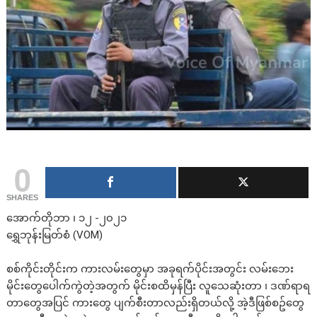
0
SHARES
အောက်တိုဘာ ၊ ၁၂ -၂၀၂၁
ရွှေဘုန်းမြတ်စံ (VOM)
စစ်ကိုင်းတိုင်းက ကားလမ်းတွေမှာ အခုရက်ပိုင်းအတွင်း လမ်းဘေး
မိုင်းတွေပေါက်ကွဲတဲ့အတွက် မိုင်းစထိမှန်ပြီး လူသေဆုံးတာ ၊ ဒဏ်ရာရ
တာတွေအပြင် ကားတွေ ပျက်စီးတာလည်းရှိတယ်လို့ အဲ့ဒီဖြစ်စဥ်တွေ