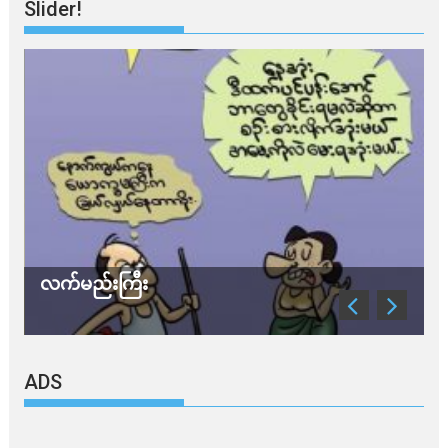
Slider!
လက်မည်းကြီး
သ
ADS