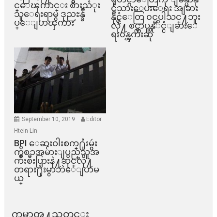
င္ေၾကာင္း စားသံုး
င္ငံသားေပးေရး အျခား
သူေရးရာမွ ဒုညႊန္ခ်ဳ
နိုင္ငံေတြ ၀င္မပါသင္႔ဘူး
ပ္ေျပာၾကား
လို႔ စင္ကာပူနုိင္ငံျခားေ
ရး၀န္ၾကီးဆို
September 10, 2019
Editor
Htein Lin
BPI ​ေဆးဝါးစက္​႐ုံးမွဴး
ကိစၥအမ်ားျပည္​သူအ
က်ိဳးစီးပြားနဲ႔ဆိုင္​လို႔
တရား႐ုံးမွာဘဲေျပာမ
ယ္​
ကမာၻ႔သတင္း