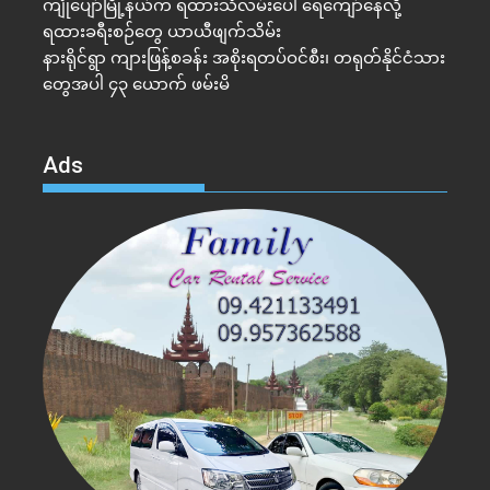
ကျုံပျော်မြို့နယ်က ရထားသံလမ်းပေါ် ရေကျော်နေလို့
ရထားခရီးစဉ်တွေ ယာယီဖျက်သိမ်း
နားရိုင်ရွာ ကျားဖြန့်စခန်း အစိုးရတပ်ဝင်စီး၊ တရုတ်နိုင်ငံသား
တွေအပါ ၄၃ ယောက် ဖမ်းမိ
Ads