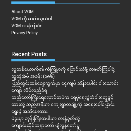
About VOM
VOM ကို ဆက်သွယ်ပါ
VOM အကြောင်း
Privacy Policy
Recent Posts
လူတစ်ယောက်၏ ကံကြမ္မာကို ပြောင်းလဲဖို့ စာဖတ်ကြပါစို့
သူတို့အိမ် အခန်း (၁၈၆)
ပြည်တွင်းဆန်စျေးကွက်မှာ ငွေကျပ် သိန်းပေါင်း ငါး​သောင်း
ကျော် လိမ်လည်ခံရ
ဆည်တော်ကြီးရေလှောင်တမံက ရေပိုရေလွှဲတံခါးတွေဖွင့်
ထားလို့ ဆည်အနီးက ကျေးရွာတချို့ကို အရေးပေါ်ပြောင်း
ရွေးဖို့ အသိပေးထား
ပဲခူးမှာ ဘုန်းကြီးတပါးက ဓားနဲ့ခုတ်လို့
ကျောင်းထိုင်ဆရာတော် ပျံလွန်တော်မူ