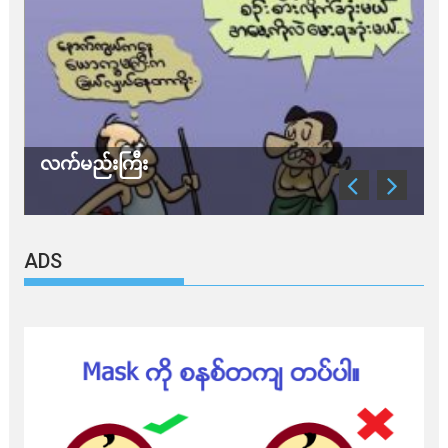
လက်မည်းကြီး
သ
ADS