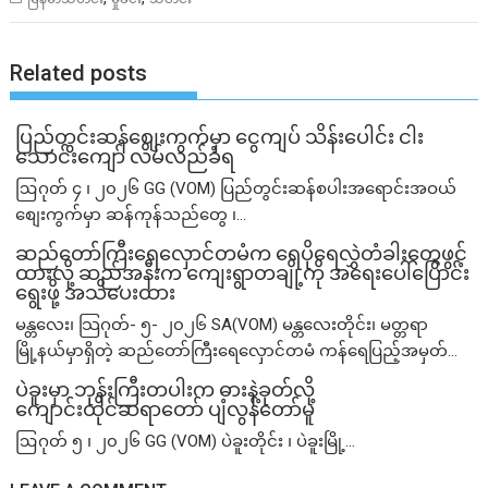
Related posts
ပြည်တွင်းဆန်စျေးကွက်မှာ ငွေကျပ် သိန်းပေါင်း ငါး​
သောင်းကျော် လိမ်လည်ခံရ
ဩဂုတ် ၄ ၊ ၂၀၂၆ GG (VOM) ပြည်တွင်းဆန်စပါးအရောင်းအဝယ်
စျေးကွက်မှာ ဆန်ကုန်သည်တွေ ၊...
ဆည်တော်ကြီးရေလှောင်တမံက ရေပိုရေလွှဲတံခါးတွေဖွင့်
ထားလို့ ဆည်အနီးက ကျေးရွာတချို့ကို အရေးပေါ်ပြောင်း
ရွေးဖို့ အသိပေးထား
မန္တလေး၊ သြဂုတ်- ၅- ၂၀၂၆ SA(VOM) မန္တလေးတိုင်း၊ မတ္တရာ
မြို့နယ်မှာရှိတဲ့ ဆည်တော်ကြီးရေလှောင်တမံ ကန်ရေပြည့်အမှတ်...
ပဲခူးမှာ ဘုန်းကြီးတပါးက ဓားနဲ့ခုတ်လို့
ကျောင်းထိုင်ဆရာတော် ပျံလွန်တော်မူ
ဩဂုတ် ၅ ၊ ၂၀၂၆ GG (VOM) ပဲခူးတိုင်း ၊ ပဲခူးမြို့...