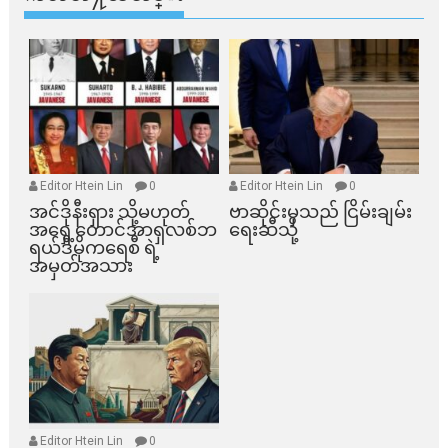
Editor Htein Lin
0
Editor Htein Lin
0
အင်ဒိုနီးရှား သို့မဟုတ်
ဗာဆိုင်းမှသည် ငြိမ်းချမ်း
အရှေ့တောင်အာရှလစ်ဘ
ရေးဆီသို့
ရယ်ဒီမိုကရေစီ ရဲ့
အမှတ်အသား
Editor Htein Lin
0