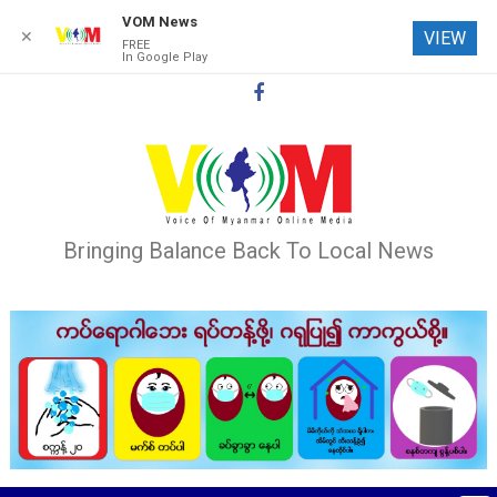
VOM News
✕
VIEW
FREE
In Google Play
Skip
to
content
Bringing Balance Back To Local News