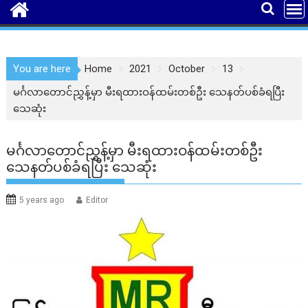
You are here
Home
2021
October
13
မင်္ဂလာတောင်ညွှန့်မှာ မီးရထားဝန်ထမ်းတစ်ဦး သေနတ်ပစ်ခံရပြီး
သေဆုံး
မင်္ဂလာတောင်ညွှန့်မှာ မီးရထားဝန်ထမ်းတစ်ဦး
သေနတ်ပစ်ခံရပြီး သေဆုံး
5 years ago
Editor