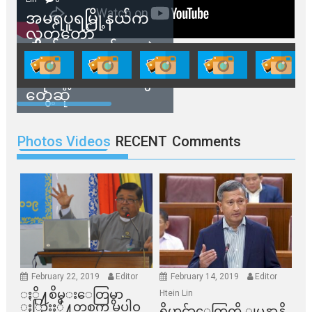
အမရပူရမြို့နယ်က
လွှတ်တော်
ကိုယ်စားလှယ်တွေနဲ့
နေအိမ်တွေဖျက်သိမ်း
ခံရမယ့် ဒေသခံတွေ
တွေ့ဆုံ
Photos Videos
RECENT
Comments
February 22, 2019
Editor
February 14, 2019
Editor
ႏို႔စိမ္းေတြမွာ
Htein Lin
ႏြားႏို႔တစက္မွ မပါဝ
ရိုဟင္ဂ်ာေတြကို ျမန္မာနို