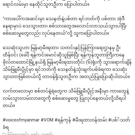
ရောင်လမ်းမှာ နေထိုင်သူတဦးက ပြောပါတယ်။
“ကားပေါ်ကအဆင်းမှာ သေနတ်နဲ့ပစ်တာ ရင်ဘတ်ကို ပစ်တာ၊ အဲ့ဒီ
နေရာမှာပဲ သေသွားတာ၊ စစ်သားတွေအလောင်းလာသယ်သွားပါပြီ၊
စစ်ဆေးမှုတွေလည်း လုပ်နေတယ်”လို့ သူကပြောပါတယ်။
သေဆုံးသူဟာ မြန်မာ့မီးရထား သတင်းနှင့်ပြန်ကြားရေးဌာနမှ ဦး
ထိန်ဝင်း (ခေါ်) ရန်ကင်းမောင်ဆိုသူဖြစ်ပြီး ရန်ကုန်ဘူတာကြီးကနေ
ဗိုလ်တထောင်မြို့နယ်ရှိ မြန်မာ့မီးရထားတိုင်း (၆)ရုံးကို သွားရောက်ချိန်
သိမ်ဖြူမီးပွိုင့်မှာ ရင်ဘတ်ကို သေနတ်နဲ့သုံးချက်ပစ်ခံရကာ သေဆုံး
သွားတာဖြစ််တယ်လို့ တာဝန်ရှိသူတဦးက အတည်ပြုပြောဆိုပါတယ်။
လက်တလောမှာ စစ်တပ်နဲ့ရဲတွေက သိမ်ဖြူမီးပွိုင့်အနီးမှာ ကားတွေနဲ့
လမ်းသွားလမ်းလာတွေကို စစ်ဆေးမှုတွေ ပြုလုပ်နေတယ်လို့သိရပါ
တယ်။
#voiceofmyanmar
#VOM
#ရန
်ကုန်
#မီးရထားဝန
်ထမ်း
#ပစ
်သတ်
ခံရ
,
,
မြန်မာသတင်း
မှုခင်း
သတင်း