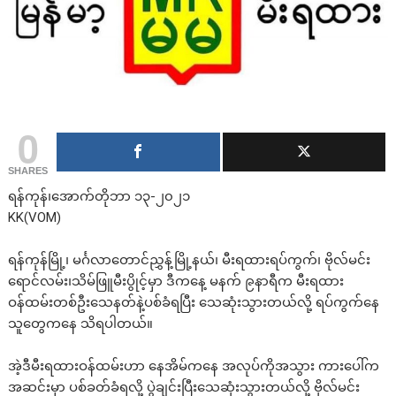
0
SHARES
ရန်ကုန်၊အောက်တိုဘာ ၁၃-၂၀၂၁
KK(VOM)
ရန်ကုန်မြို့၊ မင်္ဂလာတောင်ညွှန့်မြို့နယ်၊ မီးရထားရပ်ကွက်၊ ဗိုလ်မင်း
ရောင်လမ်း၊သိမ်ဖြူမီးပွိုင့်မှာ ဒီကနေ့ မနက် ၉နာရီက မီးရထား
ဝန်ထမ်းတစ်ဦးသေနတ်နဲ့ပစ်ခံရပြီး သေဆုံးသွားတယ်လို့ ရပ်ကွက်နေ
သူတွေကနေ သိရပါတယ်။
အဲ့ဒီမီးရထားဝန်ထမ်းဟာ နေအိမ်ကနေ အလုပ်ကိုအသွား ကားပေါ်က
အဆင်းမှာ ပစ်ခတ်ခံရလို့ ပွဲချင်းပြီးသေဆုံးသွားတယ်လို့ ဗိုလ်မင်း