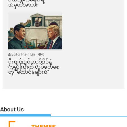
အမှတ်အသား
Editor Htein Lin
0
ရှီကျင့်ဖျင်၊ သုစိဒိဒ်နဲ့
ကမ္ဘာကြီးကို လှုပ်ခတ်စေ
တဲ့ “ထောင်ချောက်”
About Us