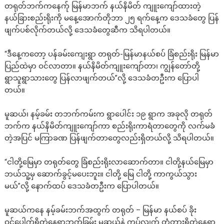
တရုတ်ဘက်ကနေက်ု မြန်မာဘက် နယ်နိမိတ် ကျူးကျော်ထားတဲ့
နယ်ခြားစည်းရိုးကို မနေ့အောက်တိုဘာ ၂၅ ရက်နေ့က ဒေသခံတွေ ပြန်
ဖျက်ပစ်လိုက်တယ်လို့ ဒေသခံတွေဆီက သိရပါတယ်။
“ဒီနေ့ကတော့ ပန်ခမ်းကျေးရွာ တရုတ်-မြန်မာနယ်စပ် ခြံစည်းရိုး မြန်မာ
ပြည်ထဲမှာ ဝင်လာတာ။ နယ်နိမိတ်ကျူးကျော်တာ၊ ကျွန်တော်တို့
ရွာသူရွာသားတွေ ပြန်လာဖျက်တယ်”လို့ ဒေသခံတဦးက ပြောပါ
တယ်။
မူဆယ်၊ နမ့်ခမ်း တဘက်ကမ်းက ရွာပေါင်း ၁၉ ရွာက အခုလို တရုတ်
ဘက်က နယ်နိမိတ်ကျူးကျော်ကာ စည်းရိုးကာရံတာတွေကို လက်မခံ
တဲ့အပြင် မကြာခဏ ပြန်ဖျက်တာတွေလည်းရှိတယ်လို့ သိရပါတယ်။
“ငါတို့မြေမှာ တရုတ်တွေ ခြံစည်းရိုးလာဆောက်တာ။ ငါတို့နယ်မြေမှာ
ဘယ်သူ့မှ ဆောက်ခွင့်မပေးဘူး။ ငါတို့ မြေ ငါတို့ ကာကွယ်သွား
မယ်”လို့ နောက်ထပ် ဒေသခံတဦးက ပြောပါတယ်။
မူဆယ်ကနေ နမ့်ခမ်းဘက်အထွက် တရုတ် – မြန်မာ နယ်စပ် ခိုး
ဝင်ပေါက်ရှိတဲ့နေရာဘက်ခြမ်း မူဆယ်နဲ့ ကပ်လျက် တံတားရှိတဲ့နေရာ