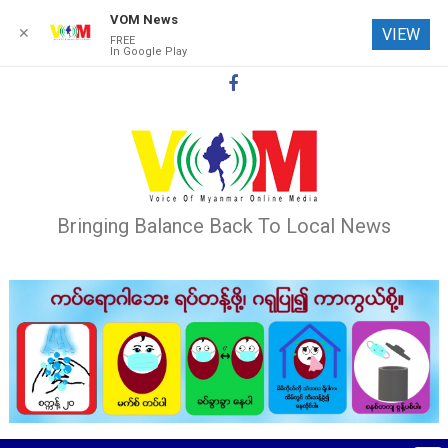
VOM News
✕
VIEW
FREE
In Google Play
Skip
to
content
Bringing Balance Back To Local News