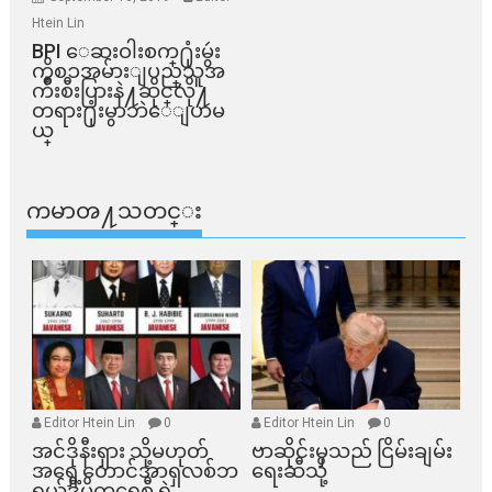
Htein Lin
BPI ​ေဆးဝါးစက္​႐ုံးမွဴး
ကိစၥအမ်ားျပည္​သူအ
က်ိဳးစီးပြားနဲ႔ဆိုင္​လို႔
တရား႐ုံးမွာဘဲေျပာမ
ယ္​
ကမာၻ႔သတင္း
Editor Htein Lin
0
Editor Htein Lin
0
အင်ဒိုနီးရှား သို့မဟုတ်
ဗာဆိုင်းမှသည် ငြိမ်းချမ်း
အရှေ့တောင်အာရှလစ်ဘ
ရေးဆီသို့
ရယ်ဒီမိုကရေစီ ရဲ့