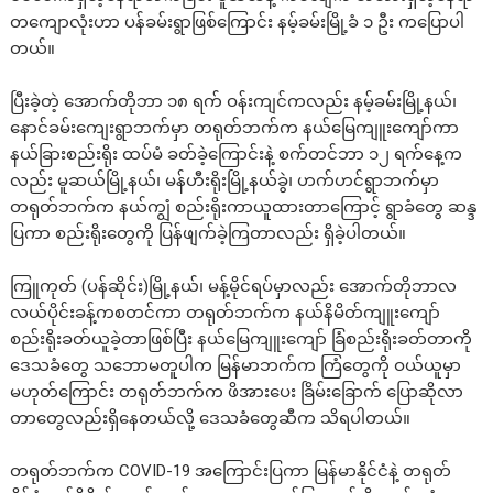
တကျောလုံးဟာ ပန်ခမ်းရွာဖြစ်ကြောင်း နမ့်ခမ်းမြို့ခံ ၁ ဦး ကပြောပါ
တယ်။
ပြီးခဲ့တဲ့ အောက်တိုဘာ ၁၈ ရက် ဝန်းကျင်ကလည်း နမ့်ခမ်းမြို့နယ်၊
နောင်ခမ်းကျေးရွာဘက်မှာ တရုတ်ဘက်က နယ်မြေကျူးကျော်ကာ
နယ်ခြားစည်းရိုး ထပ်မံ ခတ်ခဲ့ကြောင်းနဲ့ စက်တင်ဘာ ၁၂ ရက်နေ့က
လည်း မူဆယ်မြို့နယ်၊ မန်ဟီးရိုးမြို့နယ်ခွဲ၊ ဟက်ဟင်ရွာဘက်မှာ
တရုတ်ဘက်က နယ်ကျွံ စည်းရိုးကာယူထားတာကြောင့် ရွာခံတွေ ဆန္ဒ
ပြကာ စည်းရိုးတွေကို ပြန်ဖျက်ခဲ့ကြတာလည်း ရှိခဲ့ပါတယ်။
ကြူကုတ် (ပန်ဆိုင်း)မြို့နယ်၊ မန့်မိုင်ရပ်မှာလည်း အောက်တိုဘာလ
လယ်ပိုင်းခန့်ကစတင်ကာ တရုတ်ဘက်က နယ်နိမိတ်ကျူးကျော်
စည်းရိုးခတ်ယူခဲ့တာဖြစ်ပြီး နယ်မြေကျူးကျော် ခြံစည်းရိုးခတ်တာကို
ဒေသခံတွေ သဘောမတူပါက မြန်မာဘက်က ကြံတွေကို ဝယ်ယူမှာ
မဟုတ်ကြောင်း တရုတ်ဘက်က ဖိအားပေး ခြိမ်းခြောက် ပြောဆိုလာ
တာတွေလည်းရှိနေတယ်လို့ ဒေသခံတွေဆီက သိရပါတယ်။
တရုတ်ဘက်က COVID-19 အကြောင်းပြကာ မြန်မာနိုင်ငံနဲ့ တရုတ်