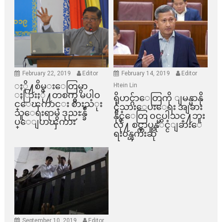
February 22, 2019
Editor
February 14, 2019
Editor
ႏို႔စိမ္းေတြမွာ
Htein Lin
ႏြားႏို႔တစက္မွ မပါဝ
ရိုဟင္ဂ်ာေတြကို ျမန္မာနို
င္ေၾကာင္း စားသံုး
င္ငံသားေပးေရး အျခား
သူေရးရာမွ ဒုညႊန္ခ်ဳ
နိုင္ငံေတြ ၀င္မပါသင္႔ဘူး
ပ္ေျပာၾကား
လို႔ စင္ကာပူနုိင္ငံျခားေ
ရး၀န္ၾကီးဆို
September 10, 2019
Editor