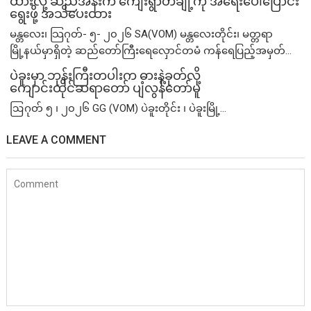
ထားလို့ ဆည်အနီးက ကျေးရွာတချို့ကို အရေးပေါ်ပြောင်း
ရွေးဖို့ အသိပေးထား
မန္တလေး၊ သြဂုတ်- ၅- ၂၀၂၆ SA(VOM) မန္တလေးတိုင်း၊ မတ္တရာ
မြို့နယ်မှာရှိတဲ့ ဆည်တော်ကြီးရေလှောင်တမံ ကန်ရေပြည့်အမှတ်...
ပဲခူးမှာ ဘုန်းကြီးတပါးက ဓားနဲ့ခုတ်လို့
ကျောင်းထိုင်ဆရာတော် ပျံလွန်တော်မူ
ဩဂုတ် ၅ ၊ ၂၀၂၆ GG (VOM) ပဲခူးတိုင်း ၊ ပဲခူးမြို့...
LEAVE A COMMENT