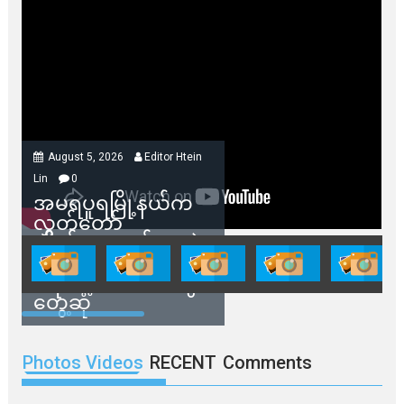
August 5, 2026
Editor Htein
Lin
0
အမရပူရမြို့နယ်က
လွှတ်တော်
ကိုယ်စားလှယ်တွေနဲ့
နေအိမ်တွေဖျက်သိမ်း
ခံရမယ့် ဒေသခံတွေ
တွေ့ဆုံ
Photos Videos
RECENT
Comments