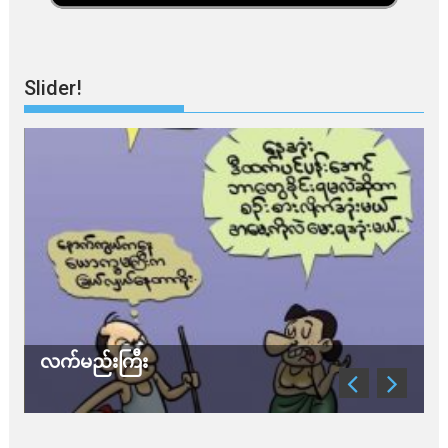
Slider!
လက်မည်းကြီး
သ