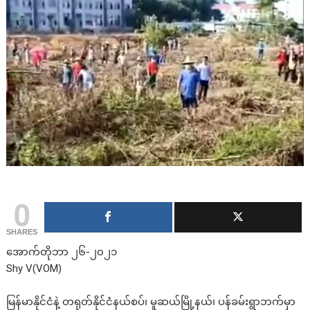
0
SHARES
အောက်တိုဘာ ၂၆-၂၀၂၁
Shy V(VOM)
မြန်မာနိုင်ငံနဲ့ တရုတ်နိုင်ငံနယ်စပ်၊ မူဆယ်မြို့နယ်၊ ပန်ခမ်းရွာဘက်မှာ