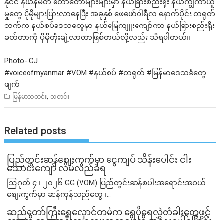
နိုင်ငံ နယ်နိမိတ် တော်တော်များများမှာ နယ်ခြားစည်းရိုး နယ်ကျွံကာယူ
မှုတွေ ပိုမိုများပြားလာနေပြီး အခုနှစ် ဖေဖော်ဝါရီလ နောက်ပိုင်း တရုတ်
ဘက်က နယ်စပ်ဒေသတွေမှာ နယ်မြေကျူးကျော်ကာ နယ်ခြားစည်းရိုး
ခတ်တာကို ပိုမိုတိုးချဲ့လာတာဖြစ်တယ်လို့လည်း သိရပါတယ်။
Photo- CJ
#voiceofmyanmar
#VOM
#နယ
်စပ်
#တရုတ
်
#မ
ြန်မာဒေသခံတွေ
ဖျက်
,
မြန်မာသတင်း
သတင်း
Related posts
ပြည်တွင်းဆန်စျေးကွက်မှာ ငွေကျပ် သိန်းပေါင်း ငါး​
သောင်းကျော် လိမ်လည်ခံရ
ဩဂုတ် ၄ ၊ ၂၀၂၆ GG (VOM) ပြည်တွင်းဆန်စပါးအရောင်းအဝယ်
စျေးကွက်မှာ ဆန်ကုန်သည်တွေ ၊...
ဆည်တော်ကြီးရေလှောင်တမံက ရေပိုရေလွှဲတံခါးတွေဖွင့်