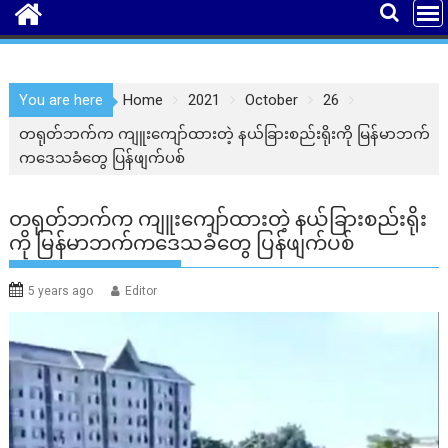
You are here
Home
2021
October
26
တရုတ်ဘက်က ကျူးကျော်ထားတဲ့ နယ်ခြားစည်းရိုးကို မြန်မာဘက်
ကဒေသခံတွေ ပြန်ဖျက်ပစ်
တရုတ်ဘက်က ကျူးကျော်ထားတဲ့ နယ်ခြားစည်းရိုး
ကို မြန်မာဘက်ကဒေသခံတွေ ပြန်ဖျက်ပစ်
5 years ago
Editor