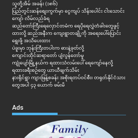
သူတို့အိမ် အခန်း (၁၈၆)
ပြည်တွင်းဆန်စျေးကွက်မှာ ငွေကျပ် သိန်းပေါင်း ငါး​သောင်း
ကျော် လိမ်လည်ခံရ
ဆည်တော်ကြီးရေလှောင်တမံက ရေပိုရေလွှဲတံခါးတွေဖွင့်
ထားလို့ ဆည်အနီးက ကျေးရွာတချို့ကို အရေးပေါ်ပြောင်း
ရွေးဖို့ အသိပေးထား
ပဲခူးမှာ ဘုန်းကြီးတပါးက ဓားနဲ့ခုတ်လို့
ကျောင်းထိုင်ဆရာတော် ပျံလွန်တော်မူ
ကျုံပျော်မြို့နယ်က ရထားသံလမ်းပေါ် ရေကျော်နေလို့
ရထားခရီးစဉ်တွေ ယာယီဖျက်သိမ်း
နားရိုင်ရွာ ကျားဖြန့်စခန်း အစိုးရတပ်ဝင်စီး၊ တရုတ်နိုင်ငံသား
တွေအပါ ၄၃ ယောက် ဖမ်းမိ
Ads