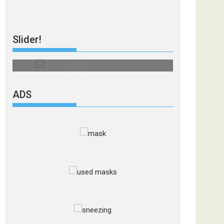
Slider!
လက်မည်းကြီး
သတိ အိုမီခရ
ADS