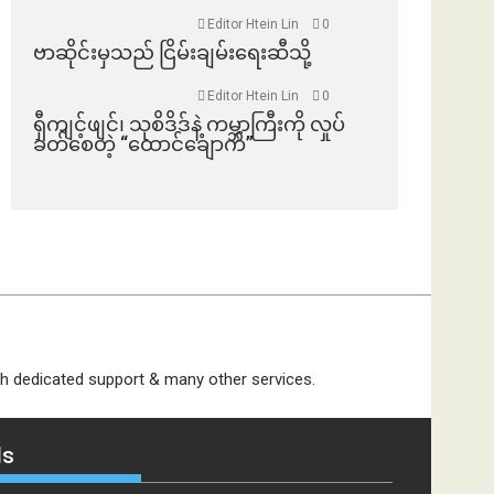
Editor Htein Lin
0
ဗာဆိုင်းမှသည် ငြိမ်းချမ်းရေးဆီသို့
Editor Htein Lin
0
ရှီကျင့်ဖျင်၊ သုစိဒိဒ်နဲ့ ကမ္ဘာကြီးကို လှုပ်
ခတ်စေတဲ့ “ထောင်ချောက်”
dedicated support & many other services.
ds