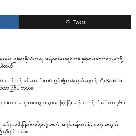
Tweet
ဘာလျှော့မလဲ
ေးအတွက် မြန်မာနိုင်ငံကနေ ဆန်မက်ထရစ်တန် နှစ်သောင်းတင်သွင်းဖို့
ိရပါတယ်။
က်ထရစ်တန် နှစ်သောင်းတင်သွင်းဖို့ ကုန်သွယ်ရေး၀န်ကြီး Bandula
ိုက်တာဖြစ်ပါတယ်။
ရေးရှင်းကတဆင့် တင်သွင်းသွားမှာဖြစ်ပြီး ဆန်တတန်ကို ဒေါ်လာ ၄၆၀
နဲ့ ဆန်ရှားပါးပြတ်လပ်မှုမရှိစေဘဲ အရန်ဆန်ထားရှိရေးတို့အတွက်
လို့ သိရပါတယ်။