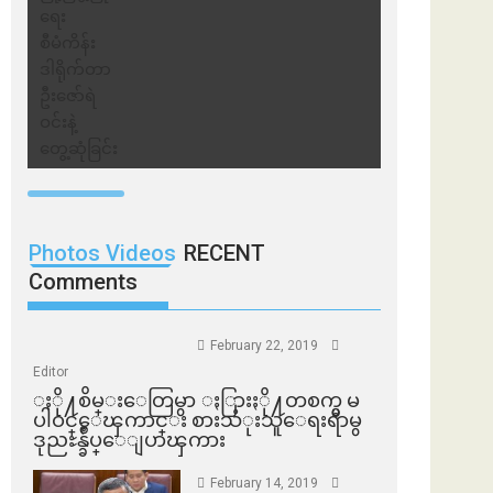
Photos Videos
RECENT
Comments
February 22, 2019
Editor
ႏို႔စိမ္းေတြမွာ ႏြားႏို႔တစက္မွ မ
ပါဝင္ေၾကာင္း စားသံုးသူေရးရာမွ
ဒုညႊန္ခ်ဳပ္ေျပာၾကား
February 14, 2019