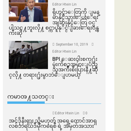
Editor Htein Lin
ရိုဟင္ဂ်ာေတြကို ျမန္
မာနိုင္ငံသားေပးေရး
အျခားနိုင္ငံေတြ ၀င္မ
ပါသင္႔ဘူးလို႔ စင္ကာပူနုိင္ငံျခားေရး၀န္ၾ
ကီးဆို
September 10, 2019
Editor Htein Lin
BPI ​ေဆးဝါးစက္​႐ုံး
မွဴးကိစၥအမ်ားျပည္​
သူအက်ိဳးစီးပြားနဲ႔ဆို
င္​လို႔ တရား႐ုံးမွာဘဲေျပာမယ္​
ကမာၻ႔သတင္း
Editor Htein Lin
0
အင်ဒိုနီးရှား သို့မဟုတ် အရှေ့တောင်အာရှ
လစ်ဘရယ်ဒီမိုကရေစီ ရဲ့ အမှတ်အသား