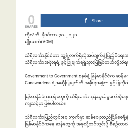
0
Share
ဘဏ်နဲ့အကြွေး
SHARES
ကိုလံဘို၊ နို၀င်ဘာ-၃၀-၂၀၂၁
မျိုးဆက်(VOM)
သီရိလင်္ကာနိုင်ငံဟာ သူ့ရဲ့လက်ရှိလိုအပ်ချက်နဲ့ပြည့်မီရ
သီရိလင်္ကာအစိုးရရဲ့ ခွင့်ပြုချက်ရရှိသွားပြီဖြစ်တယ်လို့သ
Government to Government စနစ်နဲ့ မြန်မာနိုင်ငံက ဆန်မ
Gunawardena ရဲ့အဆိုပြုချက်ကို အစိုးရအဖွဲ့က ခွင့်ပြုလ
မြန်မာနိုင်ငံကဆန်တွေကို သီရိလင်္ကာကုန်သွယ်မှုကော်ပို
ကျသင့်မှာဖြစ်ပါတယ်။
သိရိလင်္ကာပြည်တွင်းစျေးကွက်မှာ ဆန်စျေးတည်ငြိမ်စေဖို့
မြန်မာနိုင်ငံကနေ ဆန်တွေကို အခုလို့တင်သွင်းဖို့ စီစဉ်တာ