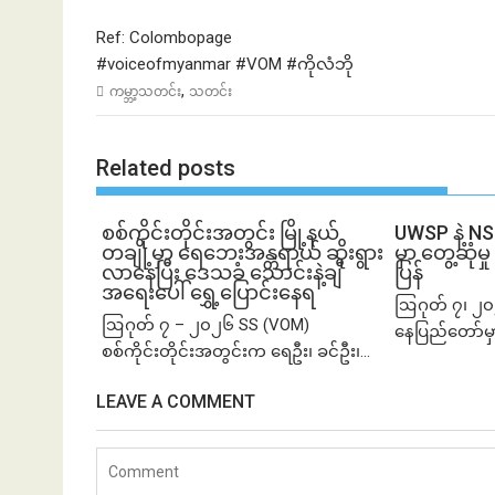
Ref: Colombopage
#voiceofmyanmar
#VOM
#ကိုလံဘို
,
ကမ္ဘာ့သတင်း
သတင်း
Related posts
စစ်ကိုင်းတိုင်းအတွင်း မြို့နယ်
UWSP နဲ့ N
တချို့မှာ ရေဘေးအန္တရာယ် ဆိုးရွား
မှာ တွေ့ဆု
လာနေပြီး ဒေသခံ သောင်းနဲ့ချီ
ပြန်
အရေးပေါ် ရွှေ့ပြောင်းနေရ
ဩဂုတ် ၇၊ ၂၀
ဩဂုတ် ၇ – ၂၀၂၆ SS (VOM)
နေပြည်တော်မှ
စစ်ကိုင်းတိုင်းအတွင်းက ရေဦး၊ ခင်ဦး၊...
LEAVE A COMMENT