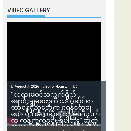
VIDEO GALLERY
August 7, 2026
Editor Htein Lin
0
“တရားမဝင်အကွက်ရိုက်
ရောင်းချမှုတွေကို သက်ဆိုင်ရာ
တာဝန်ရှိသူတွေက ဂရန်တွေချ
ပေးလိုက်မယ်ဆိုရင် ကုမ္ပဏီဘက်
က ကန့်ကွက်ခွင့်မရှိပါဘူး” ဆိုတဲ့
အမရပူရမြို့ပြဖွံ့ဖြိုးရေးစီမံကိန်း