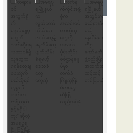
ဒါရိုက်တာ ဦးဇော်ရဲဝင်းနဲ့ တွေ့ဆုံ
ခြင်း