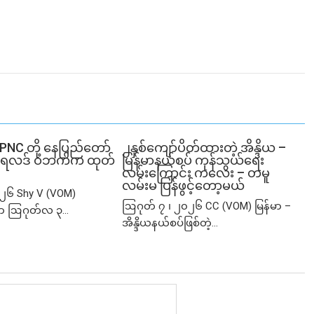
SPNC တို့ နေပြည်တော်
၂နှစ်​ကျော်ပိတ်ထားတဲ့ အိန္ဒိယ –
ံမှု ရလဒ် ဝဘက်က ထုတ်
မြန်မာနယ်စပ် ကုန်သွယ်ရေး
လမ်းကြောင်း ကလေး – တမူ
လမ်းမ ပြန်ဖွင့်တော့မယ်
၂၆ Shy V (VOM)
ဩဂုတ် ၇ ၊ ၂၀၂၆ CC (VOM) မြန်မာ –
ာ ဩဂုတ်လ ၃...
အိန္ဒိယနယ်စပ်ဖြစ်တဲ့...