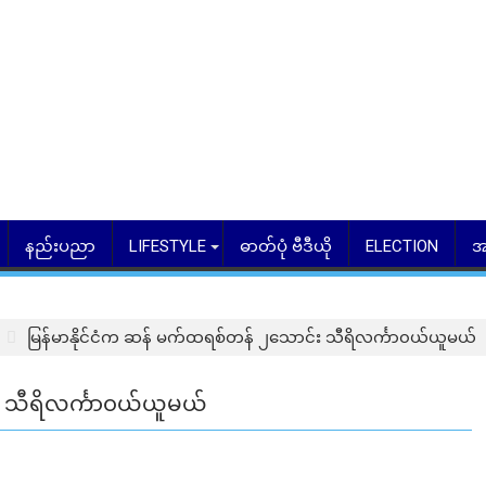
နည်းပညာ
LIFESTYLE
ဓာတ်ပုံ ဗီဒီယို
ELECTION
အ
မြန်မာနိုင်ငံက ဆန် မက်ထရစ်တန် ၂သောင်း သီရိလင်္ကာ၀ယ်ယူမယ်
း သီရိလင်္ကာ၀ယ်ယူမယ်