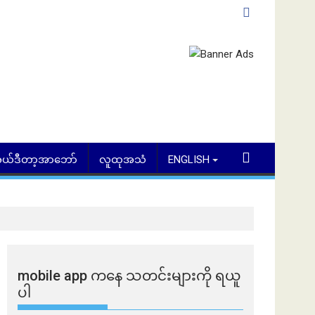
ယ်ဒီတာ့အာဘော်
လူထုအသံ
ENGLISH
mobile app ​​ကနေ ​​သတင်းများကို ရယူ
ပါ