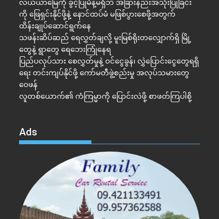
လယ်ယာမြေကို ခွင့်ပြုမိန့်မရှိဘဲ အခြားနည်းအသုံးပြုခြင်း
ကို ဖြေရှင်းနိုင်ဖို့နဲ့ နောင်ထပ်မံ မဖြစ်ပွားစေဖို့အတွက်
ထိန်းချုပ်ဆောင်ရွက်နေ
သဖန်းဆိပ်ဆည် ရေလွှတ်ချလို့ မူးမြစ်ရိုးတလျှောက်ရှိ မြို့
တွေနဲ့ ရွာတွေ ရေဘေးကြုံနေရ
ပြည်ပလုပ်သား စေလွှတ်မှုနဲ့ ဝင်ငွေခွန်၊ လွှဲပြောင်းငွေတွေရရှိ
ရေး တင်းကျပ်နိုင်ဖို့ ကော်မတီဖွဲ့စည်းမှု အလုပ်သမားတွေ
ဝေဖန်
လူတစ်ယောက်၏ ကံကြမ္မာကို ပြောင်းလဲဖို့ စာဖတ်ကြပါစို့
Ads