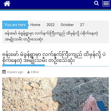
You are here
Home
2022
October
27
ဗန်းမော် မံခွန်ရွာမှာ လက်နက်ကြီးကျည် ထိမှန်လို့ ပဲစိုက်နေတဲ့
အမျိုးသမီး တဦးသေဆုံး
ဗန်းမော် မံခွန်ရွာမှာ လက်နက်ကြီးကျည် ထိမှန်လို့ ပဲ
စိုက်နေတဲ့ အမျိုးသမီး တဦးသေဆုံး
4 years ago
Editor