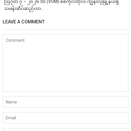
ဩဂုတ် ၇ – ၂၀၂၆ SS (VOM) စစ်ကိုင်းတိုင်း၊ ကျွန်းလှမြို့နယ်ရှိ
သဖန်းဆိပ်ဆည်ဟာ...
LEAVE A COMMENT