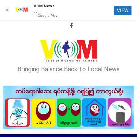
VOM News
✕
VIEW
FREE
In Google Play
Skip
to
content
Bringing Balance Back To Local News