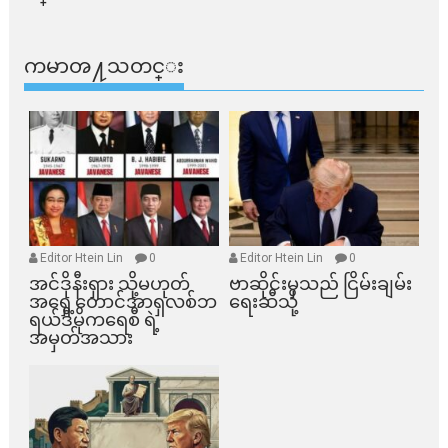
ကမာၻ႔သတင္း
Editor Htein Lin
0
Editor Htein Lin
0
အင်ဒိုနီးရှား သို့မဟုတ်
ဗာဆိုင်းမှသည် ငြိမ်းချမ်း
အရှေ့တောင်အာရှလစ်ဘ
ရေးဆီသို့
ရယ်ဒီမိုကရေစီ ရဲ့
အမှတ်အသား