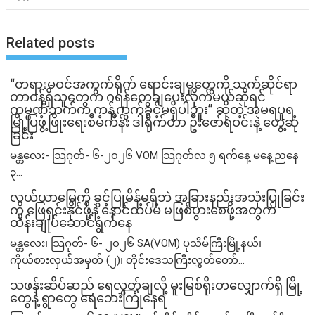
Related posts
“တရားမဝင်အကွက်ရိုက် ရောင်းချမှုတွေကို သက်ဆိုင်ရာ
တာဝန်ရှိသူတွေက ဂရန်တွေချပေးလိုက်မယ်ဆိုရင်
ကုမ္ပဏီဘက်က ကန့်ကွက်ခွင့်မရှိပါဘူး” ဆိုတဲ့ အမရပူရ
မြို့ပြဖွံ့ဖြိုးရေးစီမံကိန်း ဒါရိုက်တာ ဦးဇော်ရဲဝင်းနဲ့ တွေ့ဆုံ
ခြင်း
မန္တလေး- သြဂုတ်- ၆-၂၀၂၆ VOM သြဂုတ်လ ၅ ရက်နေ့ မနေ့ညနေ
၃...
လယ်ယာမြေကို ခွင့်ပြုမိန့်မရှိဘဲ အခြားနည်းအသုံးပြုခြင်း
ကို ဖြေရှင်းနိုင်ဖို့နဲ့ နောင်ထပ်မံ မဖြစ်ပွားစေဖို့အတွက်
ထိန်းချုပ်ဆောင်ရွက်နေ
မန္တလေး၊ သြဂုတ်- ၆- ၂၀၂၆ SA(VOM) ပုသိမ်ကြီးမြို့နယ်၊
ကိုယ်စားလှယ်အမှတ် (၂)၊ တိုင်းဒေသကြီးလွှတ်တော်...
သဖန်းဆိပ်ဆည် ရေလွှတ်ချလို့ မူးမြစ်ရိုးတလျှောက်ရှိ မြို့
တွေနဲ့ ရွာတွေ ရေဘေးကြုံနေရ