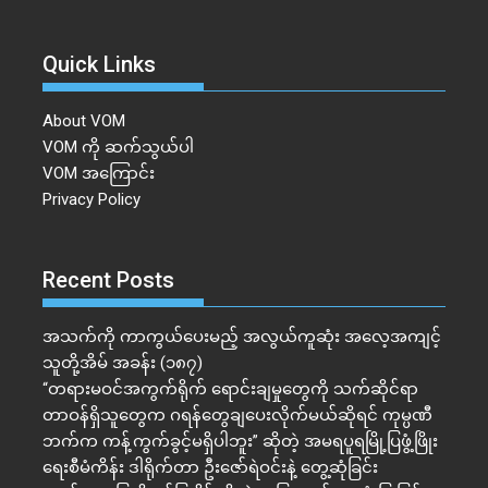
Quick Links
About VOM
VOM ကို ဆက်သွယ်ပါ
VOM အကြောင်း
Privacy Policy
Recent Posts
အသက်ကို ကာကွယ်ပေးမည့် အလွယ်ကူဆုံး အလေ့အကျင့်
သူတို့အိမ် အခန်း (၁၈၇)
“တရားမဝင်အကွက်ရိုက် ရောင်းချမှုတွေကို သက်ဆိုင်ရာ
တာဝန်ရှိသူတွေက ဂရန်တွေချပေးလိုက်မယ်ဆိုရင် ကုမ္ပဏီ
ဘက်က ကန့်ကွက်ခွင့်မရှိပါဘူး” ဆိုတဲ့ အမရပူရမြို့ပြဖွံ့ဖြိုး
ရေးစီမံကိန်း ဒါရိုက်တာ ဦးဇော်ရဲဝင်းနဲ့ တွေ့ဆုံခြင်း