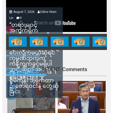
August 7, 2026
Editor Htein
Lin
0
“တရားမဝင်
အကွက်ရိုက်
ရောင်းချမှုတွေကို
သက်ဆိုင်ရာတာဝန်ရှိ
သူတွေက ဂရန်တွေချ
ပေးလိုက်မယ်ဆိုရင်
ကုမ္ပဏီဘက်က
ကန့်ကွက်ခွင့်မရှိပါ
ဘူး” ဆိုတဲ့ အမရပူရ
Photos Videos
RECENT
Comments
မြို့ပြဖွံ့ဖြိုးရေး
စီမံကိန်း ဒါရိုက်တာ
ဦးဇော်ရဲဝင်းနဲ့ တွေ့ဆုံ
ခြင်း