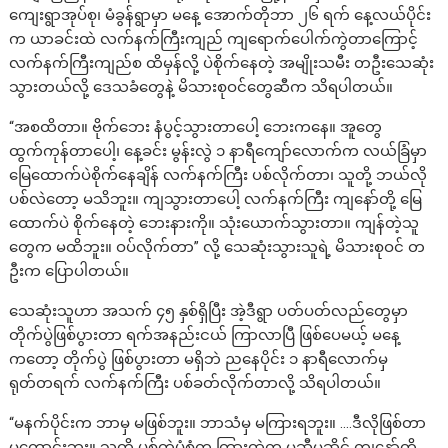
ကျေးရွာအုပ်စု၊ မံခွန်ရွာမှာ မနေ့ အောက်တိုဘာ ၂၆ ရက် နေ့လယ်ပိုင်း
က ယာခင်းထဲ လက်နက်ကြီးကျည် ကျရောက်ပေါက်ကွဲတာကြောင့်
လက်နက်ကြီးကျည်စ ထိမှန်လို့ ပဲစိုက်နေတဲ့ အမျိုးသမီး တဦးသေဆုံး
သွားတယ်လို့ ဒေသခံတွေနဲ့ မိသားစုဝင်တွေဆီက သိရပါတယ်။
“အစထိတာ။ ဗိုက်ဘေး နံပွင့်သွားတာပေါ့ ဘေးကနေ။ အူတွေ
ထွက်ကုန်တာပေါ့၊ နေ့ခင်း မွန်းလွဲ ၁ နာရီကျော်လောက်က လယ်ခြံမှာ
မြေထောက်ပဲစိုက်နေချိန် လက်နက်ကြီး ပစ်လိုက်တာ၊ သူတို့ ဘယ်လို
ပစ်လဲတော့ မသိဘူး။ ကျသွားတာပေါ့ လက်နက်ကြီး ကျနော်တို့ မြေ
ထောက်ပဲ စိုက်‌နေတဲ့ ဘေးနားကို။ သုံးယောက်သွားတာ။ ကျန်တဲ့သူ
တွေက မထိဘူး။ ဝပ်လိုက်တာ” လို့ သေဆုံးသွားသူရဲ့ မိသားစုဝင် တ
ဦးက ပြောပါတယ်။
သေဆုံးသူဟာ ‌အသက် ၄၅ နှစ်ရှိပြီး အဲ့ဒီရွာ ပတ်ပတ်လည်တွေမှာ
တိုက်ပွဲဖြစ်ပွားတာ ရက်အနည်းငယ် ကြာလာပြီ ဖြစ်ပေမယ့် မနေ့
ကတော့ တိုက်ပွဲ ဖြစ်ပွားတာ မရှိဘဲ ညနေပိုင်း ၁ နာရီလောက်မှ
ရုတ်တရက် လက်နက်ကြီး ပစ်ခတ်လိုက်တာလို့ သိရပါတယ်။
“မနက်ပိုင်းက ဘာမှ မဖြစ်ဘူး။ ဘာသံမှ မကြားရဘူး။ ….ဒီလိုဖြစ်တာ
မကောင်းဘူး။ သူတို့ ပစ်တဲ့ပုံစံက ကြားထဲက မဆီမဆိုင် ကျနော်တို့