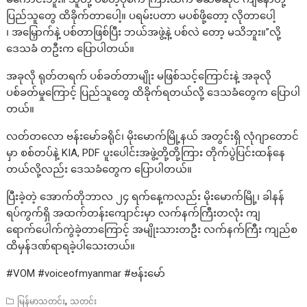
ပြည်သူတွေ ထိခိုက်တာပေါ့။ ပရမ်းပတာ မပစ်ဖို့တော့ လိုတာပေါ့
၊ အမြှောက်နဲ့ ပစ်တာဖြစ်ပြီး ဘယ်အဖွဲ့နဲ့ ပစ်လဲ တော့ မသိဘူး။”လို့
ဒေသခံ တဦးက ပြောပါတယ်။
အခုလို ရုတ်တရက် ပစ်ခတ်တာမျိုး မဖြစ်သင့်ကြောင်းနဲ့ အခုလို
ပစ်ခတ်မှုကြောင့် ပြည်သူတွေ ထိခိုက်ရတယ်လို့ ဒေသခံတွေက ပြောပါ
တယ်။
လတ်တလော ဗန်းမော်ခရိုင်၊ မိုးမောက်မြို့နယ် အတွင်းရှိ လုံဂျာ‌တောင်
မှာ စစ်တပ်နဲ့ KIA, PDF ပူးပေါင်းအဖွဲ့တို့တို့ကြား တိုက်ပွဲပြင်းထန်နေ
တယ်လို့လည်း ဒေသခံတွေက ပြောပါတယ်။
ပြီးခဲ့တဲ့ အောက်တိုဘာလ ၂၄ ရက်နေ့ကလည်း မိုးမောက်မြို့၊ ခါနန်
ရပ်ကွက်ရှိ အထက်တန်းကျောင်းမှာ လက်နက်ကြီးတလုံး ကျ
ရောက်ပေါက်ကွဲခဲ့တာကြောင့် အမျိုးသားတဦး လက်နက်ကြီး ကျည်စ
ထိမှန်ဒဏ်ရာရခဲ့ပါသေးတယ်။
#VOM #voiceofmyanmar #ဗန်းမော်
,
မြန်မာသတင်း
သတင်း