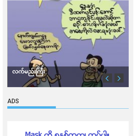
လက်မည်းကြီး
သ
ADS