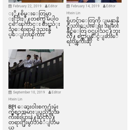
February 22, 2019
Editor
February 14, 2019
Editor
ႏို႔စိမ္းေတြမွာ
Htein Lin
ႏြားႏို႔တစက္မွ မပါဝ
ရိုဟင္ဂ်ာေတြကို ျမန္မာနို
င္ေၾကာင္း စားသံုး
င္ငံသားေပးေရး အျခား
သူေရးရာမွ ဒုညႊန္ခ်ဳ
နိုင္ငံေတြ ၀င္မပါသင္႔ဘူး
ပ္ေျပာၾကား
လို႔ စင္ကာပူနုိင္ငံျခားေ
ရး၀န္ၾကီးဆို
September 10, 2019
Editor
Htein Lin
BPI ​ေဆးဝါးစက္​႐ုံးမွဴး
ကိစၥအမ်ားျပည္​သူအ
က်ိဳးစီးပြားနဲ႔ဆိုင္​လို႔
တရား႐ုံးမွာဘဲေျပာမ
ယ္​