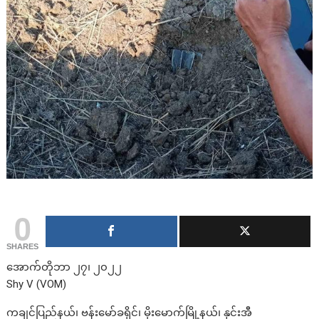
0
SHARES
အောက်တိုဘာ ၂၇၊ ၂၀၂၂
Shy V (VOM)
ကချင်ပြည်နယ်၊ ဗန်းမော်ခရိုင်၊ မိုးမောက်မြို့နယ်၊ နှင်းအီ