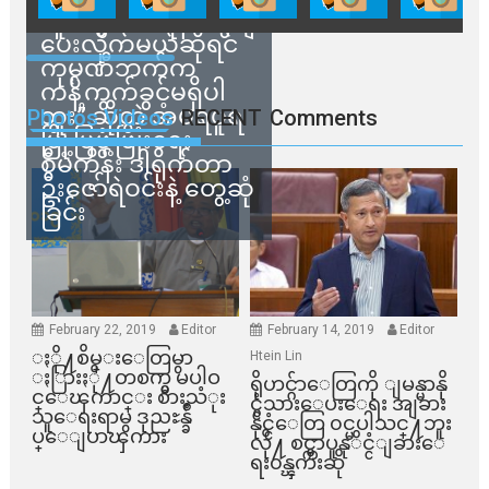
သူတွေက ဂရန်တွေချ
ပေးလိုက်မယ်ဆိုရင်
ကုမ္ပဏီဘက်က
ကန့်ကွက်ခွင့်မရှိပါ
ဘူး” ဆိုတဲ့ အမရပူရ
Photos Videos
RECENT
Comments
မြို့ပြဖွံ့ဖြိုးရေး
စီမံကိန်း ဒါရိုက်တာ
ဦးဇော်ရဲဝင်းနဲ့ တွေ့ဆုံ
ခြင်း
February 22, 2019
Editor
February 14, 2019
Editor
ႏို႔စိမ္းေတြမွာ
Htein Lin
ႏြားႏို႔တစက္မွ မပါဝ
ရိုဟင္ဂ်ာေတြကို ျမန္မာနို
င္ေၾကာင္း စားသံုး
င္ငံသားေပးေရး အျခား
သူေရးရာမွ ဒုညႊန္ခ်ဳ
နိုင္ငံေတြ ၀င္မပါသင္႔ဘူး
ပ္ေျပာၾကား
လို႔ စင္ကာပူနုိင္ငံျခားေ
ရး၀န္ၾကီးဆို