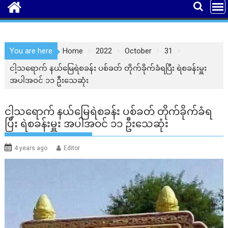
You are here
Home
2022
October
31
ငါ့သရောက် နယ်မြေရဲစခန်း ပစ်ခတ် တိုက်ခိုက်ခံရပြီး ရဲစခန်းမှူး
အပါအဝင် ၁၁ ဦးသေဆုံး
ငါ့သရောက် နယ်မြေရဲစခန်း ပစ်ခတ် တိုက်ခိုက်ခံရ
ပြီး ရဲစခန်းမှူး အပါအဝင် ၁၁ ဦးသေဆုံး
4 years ago
Editor