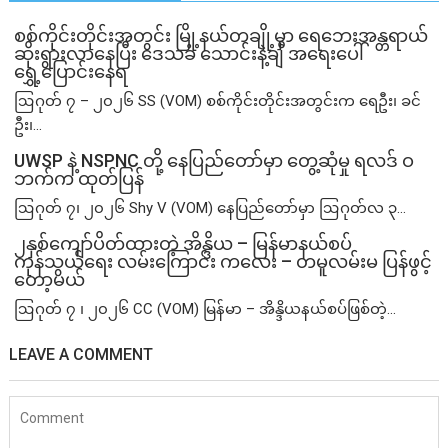
စစ်ကိုင်းတိုင်းအတွင်း မြို့နယ်တချို့မှာ ရေဘေးအန္တရာယ်
ဆိုးရွားလာနေပြီး ဒေသခံ သောင်းနဲ့ချီ အရေးပေါ်
ရွှေ့ပြောင်းနေရ
ဩဂုတ် ၇ – ၂၀၂၆ SS (VOM) စစ်ကိုင်းတိုင်းအတွင်းက ရေဦး၊ ခင်
ဦး၊...
UWSP နဲ့ NSPNC တို့ နေပြည်တော်မှာ တွေ့ဆုံမှု ရလဒ် ဝ
ဘက်က ထုတ်ပြန်
ဩဂုတ် ၇၊ ၂၀၂၆ Shy V (VOM) နေပြည်တော်မှာ ဩဂုတ်လ ၃...
၂နှစ်​ကျော်ပိတ်ထားတဲ့ အိန္ဒိယ – မြန်မာနယ်စပ်
ကုန်သွယ်ရေး လမ်းကြောင်း ကလေး – တမူလမ်းမ ပြန်ဖွင့်
တော့မယ်
ဩဂုတ် ၇ ၊ ၂၀၂၆ CC (VOM) မြန်မာ – အိန္ဒိယနယ်စပ်ဖြစ်တဲ့...
LEAVE A COMMENT