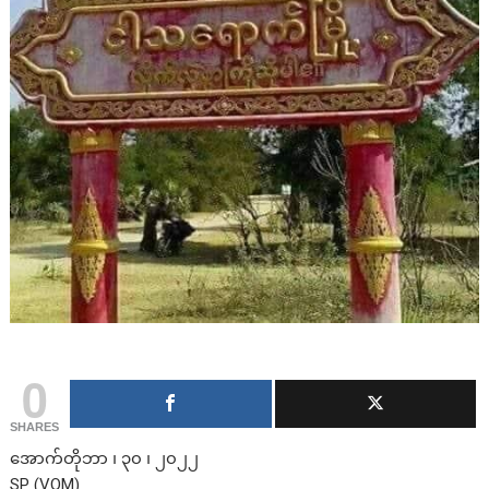
0
SHARES
အောက်တိုဘာ ၊ ၃၀ ၊ ၂၀၂၂
SP (VOM)