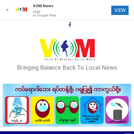
VOM News
✕
VIEW
FREE
In Google Play
Skip
to
content
Bringing Balance Back To Local News