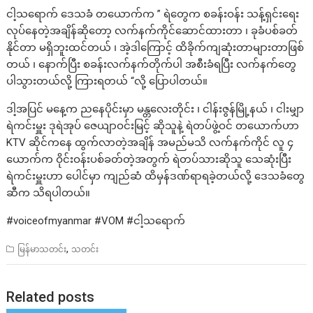
ငါ့သရောက် ဒေသခံ တယောက်က ” ရဲတွေက စခန်းဝန်း သန့်ရှင်းရေး
လုပ်နေတဲ့အချိန်ဆိုတော့ လက်နက်ကိုင်ဆောင်ထားတာ ၊ ခုခံပစ်ခတ်
နိုင်တာ မရှိဘူးထင်တယ် ၊ အဲ့ဒါကြောင့် ထိခိုက်ကျဆုံးတာများတာဖြစ်
တယ် ၊ နောက်ပြီး စခန်းလက်နက်တိုက်ပါ အစီးခံရပြီး လက်နက်တွေ
ပါသွားတယ်လို့ ကြားရတယ် “လို့ ပြောပါတယ်။
ဒါ့အပြင် မနေ့က ညနေပိုင်းမှာ မန္တလေးတိုင်း ၊ ငါန်းဇွန်မြို့နယ် ၊ ငါးမျှာ
ရဲကင်းမှူး ဒုရဲအုပ် ဇေယျာဝင်းမြင့် ဆိုသူနဲ့ ရဲတပ်ဖွဲ့ဝင် တယောက်ဟာ
KTV ဆိုင်ကနေ ထွက်လာတဲ့အချိန် အမည်မသိ လက်နက်ကိုင် လူ ၄
ယောက်က ဝိုင်းဝန်းပစ်ခတ်တဲ့အတွက် ရဲတပ်သားဆိုသူ သေဆုံးပြီး
ရဲကင်းမှူးဟာ ပေါင်မှာ ကျည်ဆံ ထိမှန်ဒဏ်ရာရခဲ့တယ်လို့ ဒေသခံတွေ
ဆီက သိရပါတယ်။
#voiceofmyanmar #VOM #ငါ့သရောက်
,
မြန်မာသတင်း
သတင်း
Related posts