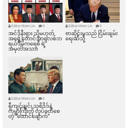
Editor Htein Lin
0
Editor Htein Lin
0
အင်ဒိုနီးရှား သို့မဟုတ်
ဗာဆိုင်းမှသည် ငြိမ်းချမ်း
အရှေ့တောင်အာရှလစ်ဘ
ရေးဆီသို့
ရယ်ဒီမိုကရေစီ ရဲ့
အမှတ်အသား
Editor Htein Lin
0
ရှီကျင့်ဖျင်၊ သုစိဒိဒ်နဲ့
ကမ္ဘာကြီးကို လှုပ်ခတ်စေ
တဲ့ “ထောင်ချောက်”