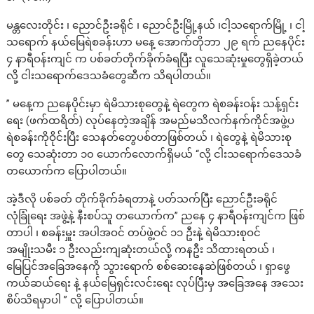
မန္တလေးတိုင်း ၊ ညောင်ဦးခရိုင် ၊ ညောင်ဦးမြို့နယ် ၊ငါ့သရောက်မြို့ ၊ ငါ့
သရောက် နယ်မြေရဲစခန်းဟာ မနေ့ အောက်တိုဘာ ၂၉ ရက် ညနေပိုင်း
၄ နာရီဝန်းကျင် က ပစ်ခတ်တိုက်ခိုက်ခံရပြီး လူသေဆုံးမှုတွေရှိခဲ့တယ်
လို့ ငါးသရောက်ဒေသခံတွေဆီက သိရပါတယ်။
” မနေ့က ညနေပိုင်းမှာ ရဲမိသားစုတွေနဲ့ ရဲတွေက ရဲစခန်းဝန်း သန့်ရှင်း
ရေး (ဖက်ထရိတ်) လုပ်နေတဲ့အချိန် အမည်မသိလက်နက်ကိုင်အဖွဲ့ပ
ရဲစခန်းကိုဝိုင်းပြီး သေနတ်တွေပစ်တာဖြစ်တယ် ၊ ရဲတွေနဲ့ ရဲမိသားစု
တွေ သေဆုံးတာ ၁၀ ယောက်လောက်ရှိမယ် “လို့ ငါးသရောက်ဒေသခံ
တယောက်က ပြောပါတယ်။
အဲ့ဒီလို ပစ်ခတ် တိုက်ခိုက်ခံရတာနဲ့ ပတ်သက်ပြီး ညောင်ဦးခရိုင်
လုံခြုံရေး အဖွဲ့နဲ့ နီးစပ်သူ တယောက်က” ညနေ ၄ နာရီဝန်းကျင်က ဖြစ်
တာပါ ၊ စခန်းမှူး အပါအဝင် တပ်ဖွဲ့ဝင် ၁၁ ဦးနဲ့ ရဲမိသားစုဝင်
အမျိုးသမီး ၁ ဦးလည်းကျဆုံးတယ်လို့ ကနဦး သိထားရတယ် ၊
မြေပြင်အခြေအနေကို သွားရောက် စစ်ဆေးနေဆဲဖြစ်တယ် ၊ ရှာဖွေ
ကယ်ဆယ်ရေး နဲ့ နယ်မြေရှင်းလင်းရေး လုပ်ပြီးမှ အခြေအနေ အသေး
စိပ်သိရမှာပါ ” လို့ ပြောပါတယ်။