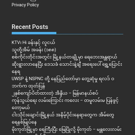
Privacy Policy
Recent Posts
KTV၊ Hi ခန်းနှင့် လူငယ်
သူတို့အိမ် အခန်း (၁၈၈)
စစ်ကိုင်းတိုင်းအတွင်း မြို့နယ်တချို့မှာ ရေဘေးအန္တရာယ်
ဆိုးရွားလာနေပြီး ဒေသခံ သောင်းနဲ့ချီ အရေးပေါ် ရွှေ့ပြောင်း
နေရ
UWSP နဲ့ NSPNC တို့ နေပြည်တော်မှာ တွေ့ဆုံမှု ရလဒ် ဝ
ဘက်က ထုတ်ပြန်
၂နှစ်​ကျော်ပိတ်ထားတဲ့ အိန္ဒိယ – မြန်မာနယ်စပ်
ကုန်သွယ်ရေး လမ်းကြောင်း ကလေး – တမူလမ်းမ ပြန်ဖွင့်
တော့မယ်
ငါးသိုင်းချောင်းမြို့နယ် အနိမ့်ပိုင်းနေရာတွေက အိမ်​တွေ
ရေနစ်မြုပ်နေ
မိုးကုတ်မြို့မှာ ရေကြီးပြီး မြေပြိုလို့ မိုးကုတ် – မန္တလေးလမ်း