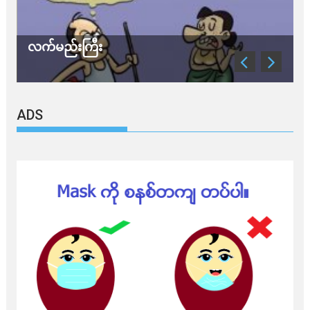
လက်မည်းကြီး
သ
ADS