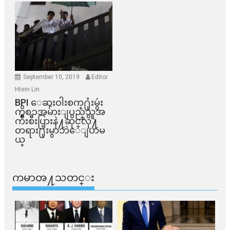
September 10, 2019
Editor
Htein Lin
BPI ​ေဆးဝါးစက္​႐ုံးမွဴး
ကိစၥအမ်ားျပည္​သူအ
က်ိဳးစီးပြားနဲ႔ဆိုင္​လို႔
တရား႐ုံးမွာဘဲေျပာမ
ယ္​
ကမာၻ႔သတင္း