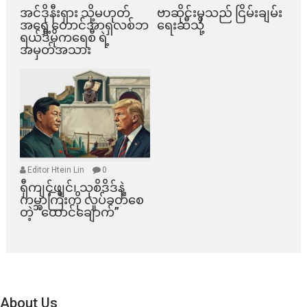
အင်ဒိုနီးရှား သို့မဟုတ်
ဗာဆိုင်းမှသည် ငြိမ်းချမ်း
အရှေ့တောင်အာရှလစ်ဘ
ရေးဆီသို့
ရယ်ဒီမိုကရေစီ ရဲ့
အမှတ်အသား
Editor Htein Lin
0
ရှီကျင့်ဖျင်၊ သုစိဒိဒ်နဲ့
ကမ္ဘာကြီးကို လှုပ်ခတ်စေ
တဲ့ “ထောင်ချောက်”
About Us