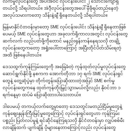
လက်မှုလုပ်ငန်းတွေ အပါအဝင် လုပ်ငန်းပေါင်း ၂ သောင်းကျော်ရှိ
တယ်လို့ သိရပါတယ်။ အဲဒီ့လုပ်ငန်းတွေအပေါ် မှီခိုရပ်တည်နေတဲ့
အလုပ်သမားကတော့ သိန်းနဲ့ချီ ရှိနေတယ်လို့ သိရပါတယ်။
မြန်မာနိုင်ငံတဝန်းမှာတော့ SME လုပ်ငန်းပေါင်း သိန်းနဲ့ချီ ရှိနေတာဖြစ်
ပေမယ့် SME လုပ်ငန်းတွေဟာ အခုလက်ရှိကာလအတွင်း လုပ်ငန်းတွေ
ဆက်လက် လည်ပတ်ဖို့ကိုတောင် မနည်းရုန်းကန်နေရသလို တချို့
လုပ်ငန်းတွေကတော့ အရှုံးပေါ်တာကြောင့် အပြီးတိုင်ပိတ်သိမ်းရတဲ့
အထိ ဖြစ်နေပါတယ်။
ဒေသထွက်ကုန်ကြမ်းတွေကို အခြေခံတဲ့ ကုန်ထုတ်လုပ်မှုလုပ်ငန်းတွေ
ဆောင်ရွက်နိုင်ဖို့ နစကက အောက်တိုဘာ ၁၇ ရက် SME လုပ်ငန်းရှင်
တွေနဲ့ တွေ့ဆုံပွဲမှာ တိုက်တွန်းပြောဆိုထားတဲ့အပြင် SME စက်မှု
လုပ်ငန်းတွေကနေ ထုတ်ကုန်တိုးမြှင့်သွားမယ်လို့လည်း နိုဝင်ဘာ ၁
ရက်နေ့မှာ ထပ်မံ ပြောဆိုထားပါသေးတယ်။
ဒါပေမယ့် တကယ့်လက်တွေ့မှာတော့ ဒေသတွင်းမတည်ငြိမ်မှုတွေနဲ့
ကုန်ဈေးနှုန်းကြီးမြင့်မှုတွေကြောင့် လုပ်ငန်းရှင်တွေဟာ ကုန်ကြမ်း
ပစ္စည်း ပြတ်လပ်မှုနဲ့ ရင်ဆိုင်နေကြရသလို နိုင်ငံတဝန်းမှာ လျှပ်စစ်မီး
လာချိန်ထက် ပျက်ချိန် ပိုများနေတာကြောင့်လည်း လုပ်ငန်းတွေ