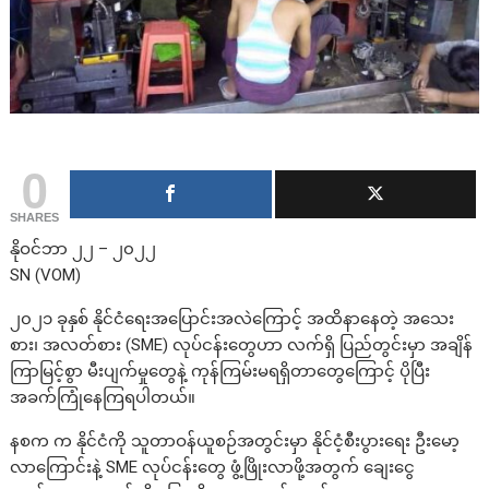
0
SHARES
နိုဝင်ဘာ ၂၂ – ၂၀၂၂
SN (VOM)
၂၀၂၁ ခုနှစ် နိုင်ငံရေးအပြောင်းအလဲကြောင့် အထိနာနေတဲ့ အသေး
စား၊ အလတ်စား (SME) လုပ်ငန်းတွေဟာ လက်ရှိ ပြည်တွင်းမှာ အချိန်
ကြာမြင့်စွာ မီးပျက်မှုတွေနဲ့ ကုန်ကြမ်းမရရှိတာတွေကြောင့် ပိုပြီး
အခက်ကြုံနေကြရပါတယ်။
နစက က နိုင်ငံကို သူတာဝန်ယူစဉ်အတွင်းမှာ နိုင်ငံ့စီးပွားရေး ဦးမော့
လာကြောင်းနဲ့ SME လုပ်ငန်းတွေ ဖွံ့ဖြိုးလာဖို့အတွက် ချေးငွေ