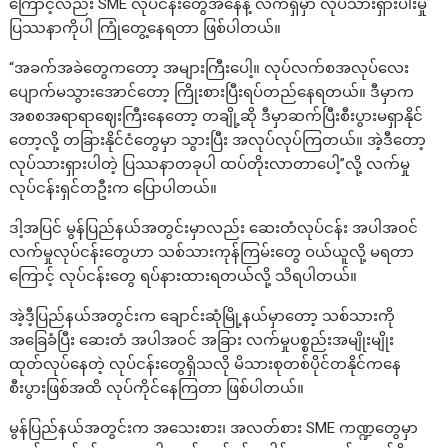
ကြောင့်လည်း SME လုပ်ငန်းတွေအနေနဲ့ လက်ရှိမှာ လုပ်သားရှားပါးမှု
ပြဿနာကိုပါ ကြုံတွေ့နေရတာ ဖြစ်ပါတယ်။
“အခက်အခဲတွေကတော့ အများကြီးပေါ့။ လုပ်လက်စအလုပ်လေး
ပျောက်မသွားအောင်တော့ ကြိုးစားပြီးရပ်တည်နေရတယ်။ ဒီမှာက
အစစအရာရာဈေးကြီးနေတော့ တချို့ဆို ဒီမှာဆက်ပြီးစီးပွားမရှာနိုင်
တော့လို့ တခြားနိုင်ငံတွေမှာ သွားပြီး အလုပ်လုပ်ကြတယ်။ အဲ့ဒီတော့
လုပ်သားရှားပါတဲ့ ပြဿနာတခုပါ ထပ်တိုးလာတာပေါ့”လို့ လက်မှု
လုပ်ငန်းရှင်တဦးက ပြောပါတယ်။
ဒါ့အပြင် မွန်ပြည်နယ်အတွင်းမှာလည်း ဆေးတံလုပ်ငန်း အပါအဝင်
လက်မှုလုပ်ငန်းတွေဟာ သစ်သားကုန်ကြမ်းတွေ ဝယ်ယူလို့ မရတာ
ကြောင့် လုပ်ငန်းတွေ ရပ်နားထားရတယ်လို့ သိရပါတယ်။
အဲ့ဒီ့ပြည်နယ်အတွင်းက ချောင်းဆုံမြို့နယ်မှာတော့ သစ်သားကို
အခြေခံပြီး ဆေးတံ အပါအဝင် အခြား လက်မှုပစ္စည်းအမျိုးမျိုး
ထုတ်လုပ်နေတဲ့ လုပ်ငန်းတွေရှိသလို မိသားစုတစ်ပိုင်တနိုင်ကနေ
စီးပွားဖြစ်အထိ လုပ်ကိုင်နေကြတာ ဖြစ်ပါတယ်။
မွန်ပြည်နယ်အတွင်းက အသေးစား၊ အလတ်စား SME ကဏ္ဍတွေမှာ