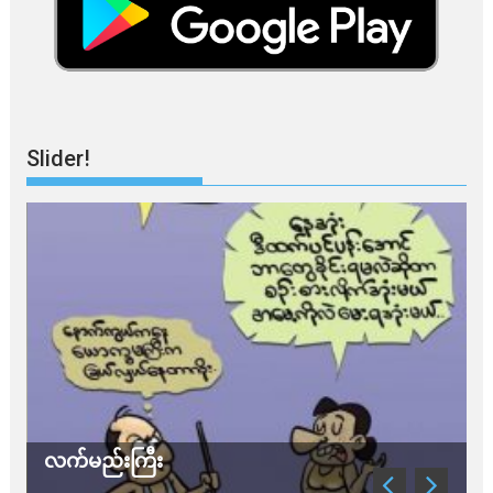
Slider!
လက်မည်းကြီး
သ