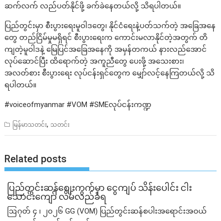
ဆက်လက် လည်ပတ်နိုင်ဖို့ ခက်ခဲနေတယ်လို့ သိရပါတယ်။
ပြည်တွင်းမှာ စီးပွားရေးမူဝါဒတွေ၊ နိုင်ငံရေးနဲ့ပတ်သက်တဲ့ အခြေအနေ
တွေ တည်ငြိမ်မှုမရှိရင် စီးပွားရေးက ကောင်းမလာနိုင်တဲ့အတွက် တိ
ကျတဲ့မူဝါဒနဲ့ မြေပြင်အခြေအနေကို အမှန်တကယ် နားလည်အောင်
လုပ်ဆောင်ပြီး ထိရောက်တဲ့ အကူညီတွေ ပေးဖို့ အသေးစား၊
အလတ်စား စီးပွားရေး လုပ်ငန်းရှင်တွေက မျှော်လင့်နေကြတယ်လို့ သိ
ရပါတယ်။
#voiceofmyanmar #VOM #SMEလုပ်ငန်းကဏ္ဍ
,
မြန်မာသတင်း
သတင်း
Related posts
ပြည်တွင်းဆန်စျေးကွက်မှာ ငွေကျပ် သိန်းပေါင်း ငါး​
သောင်းကျော် လိမ်လည်ခံရ
ဩဂုတ် ၄ ၊ ၂၀၂၆ GG (VOM) ပြည်တွင်းဆန်စပါးအရောင်းအဝယ်