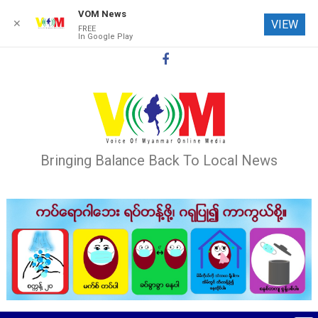
VOM News
✕
VIEW
FREE
In Google Play
Skip
to
content
Bringing Balance Back To Local News