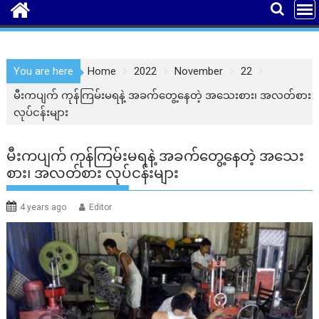
You are here
Home
2022
November
22
မီးကပျက် ကုန်ကြမ်းမရနဲ့ အခက်တွေ့နေတဲ့ ‌အသေးစား၊ အလတ်စား
လုပ်ငန်းများ
မီးကပျက် ကုန်ကြမ်းမရနဲ့ အခက်တွေ့နေတဲ့ ‌အသေး
စား၊ အလတ်စား လုပ်ငန်းများ
4 years ago
Editor