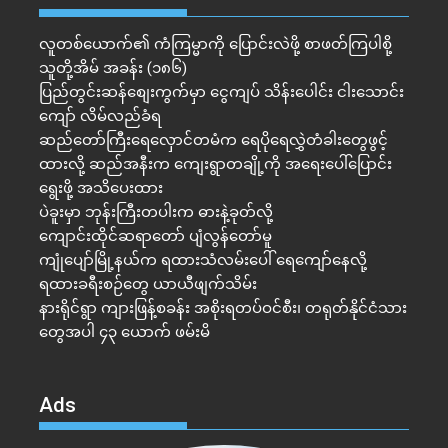
လူတစ်ယောက်၏ ကံကြမ္မာကို ပြောင်းလဲဖို့ စာဖတ်ကြပါစို့
သူတို့အိမ် အခန်း (၁၈၆)
ပြည်တွင်းဆန်စျေးကွက်မှာ ငွေကျပ် သိန်းပေါင်း ငါး​သောင်း
ကျော် လိမ်လည်ခံရ
ဆည်တော်ကြီးရေလှောင်တမံက ရေပိုရေလွှဲတံခါးတွေဖွင့်
ထားလို့ ဆည်အနီးက ကျေးရွာတချို့ကို အရေးပေါ်ပြောင်း
ရွေးဖို့ အသိပေးထား
ပဲခူးမှာ ဘုန်းကြီးတပါးက ဓားနဲ့ခုတ်လို့
ကျောင်းထိုင်ဆရာတော် ပျံလွန်တော်မူ
ကျုံပျော်မြို့နယ်က ရထားသံလမ်းပေါ် ရေကျော်နေလို့
ရထားခရီးစဉ်တွေ ယာယီဖျက်သိမ်း
နားရိုင်ရွာ ကျားဖြန့်စခန်း အစိုးရတပ်ဝင်စီး၊ တရုတ်နိုင်ငံသား
တွေအပါ ၄၃ ယောက် ဖမ်းမိ
Ads