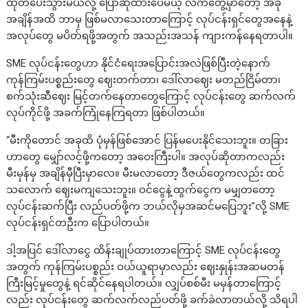
ထုတ်ပေးသွားမယ်လို့ ပြောဆိုထားပေမယ့် လက်တွေ့မှာတော့ အခု
အချိန်အထိ ဘာမှ ဖြစ်မလာသေးတာကြောင့် လုပ်ငန်းရှင်တွေအနေနဲ့
အလုပ်တွေ မပိတ်ရဖို့အတွက် အသည်းအသန် ကျားကန်နေရတာပါ။
SME လုပ်ငန်းတွေဟာ နိုင်ငံရေးအပြောင်းအလဲဖြစ်ပြီးတဲ့နောက်
ကုန်ကြမ်းပစ္စည်းတွေ ဈေးတက်တာ၊ ဒေါ်လာဈေး မတည်ငြိမ်တာ၊
စက်သုံးဆီဈေး မြင့်တက်နေတာတွေကြောင့် လုပ်ငန်းတွေ ဆက်လက်
လုပ်ကိုင်ဖို့ အခက်ကြုံနေကြရတာ ဖြစ်ပါတယ်။
“မီးကိုတောင် အခုထိ ပုံမှန်ဖြစ်အောင် ပြန်မပေးနိုင်သေးဘူး။ တခြား
ဟာတွေ မျှော်လင့်ဖို့ကတော့ အဝေးကြီးပါ။ အလုပ်ဆိုတာကလည်း
မီးမှန်မှ အချိန်မှီပြီးမှာလေ။ မီးမလာတော့ ဒီဇယ်တွေကလည်း ထင်
သလောက် ဈေးမကျသေးဘူး။ ဝင်ငွေနဲ့ထွက်ငွေက မမျှတတော့
လုပ်ငန်းဆက်ပြီး လည်ပတ်ဖို့က ဘယ်လိုမှအဆင်မပြေဘူး”လို့ SME
လုပ်ငန်းရှင်တဦးက ပြောပါတယ်။
ဒါ့အပြင် ဒေါ်လာငွေ ထိန်းချုပ်ထားတာကြောင့် SME လုပ်ငန်းတွေ
အတွက် ကုန်ကြမ်းပစ္စည်း ဝယ်ယူရာမှာလည်း ဈေးနှုန်းအဆမတန်
ကြီးမြင့်မှုတွေနဲ့ ရင်ဆိုင်နေရပါတယ်။ လျှပ်စစ်မီး မမှန်တာကြောင့်
လည်း လုပ်ငန်းတွေ ဆက်လက်လည်ပတ်ဖို့ ခက်ခဲလာတယ်လို့ သိရပါ