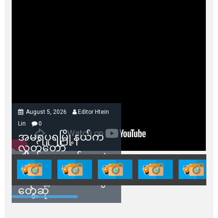
August 5, 2026
Editor Htein
Lin
0
အမရပူရမြို့နယ်က
လွှတ်တော်
ကိုယ်စားလှယ်တွေနဲ့
နေအိမ်တွေဖျက်သိမ်း
ခံရမယ့် ဒေသခံတွေ
တွေ့ဆုံ