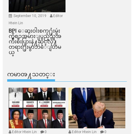
September 10, 2019
Editor
Htein Lin
BPI ​ေဆးဝါးစက္​႐ုံးမွဴး
ကိစၥအမ်ားျပည္​သူအ
က်ိဳးစီးပြားနဲ႔ဆိုင္​လို႔
တရား႐ုံးမွာဘဲေျပာမ
ယ္​
ကမာၻ႔သတင္း
Editor Htein Lin
0
Editor Htein Lin
0