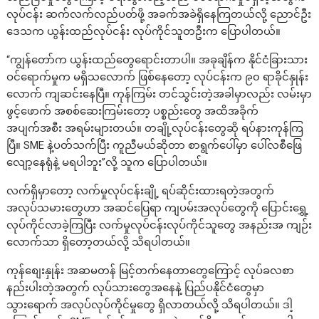
လုပ်ငန်း ဆက်လက်လည်ပတ်ဖို့ အခက်အခဲရှိနေကြတယ်လို့ ညောင်ဦး
ဒေသက ယွန်းထည်လုပ်ငန်း လုပ်ကိုင်သူတဦးက ပြောပါတယ်။
“ကျွန်တော်က ယွန်းထည်တွေရောင်းတာပါ။ အခုချိန်က နိုင်ငံခြားသား
ဝင်ရောက်မှုက မရှိသလောက် ဖြစ်နေတော့ လုပ်ငန်းက ၉၀ ရာခိုင်နှုန်း
လောက် ကျဆင်းနေပြီ။ ကုန်ကြမ်း တင်သွင်းတဲ့အခါမှာလည်း လမ်းမှာ
ဖွင့်ဖောက် အစစ်ဆေးကြမ်းတော့ ပစ္စည်းတွေ အထိအခိုက်
အပျက်အစီး အရမ်းများတယ်။ တချို့လုပ်ငန်းတွေဆို ရပ်နားကုန်ကြ
ပြီ။ SME နဲ့ပတ်သက်ပြီး ကူညီမယ်ဆိုတာ စာရွက်ပေါ်မှာ ပေါ်လစီဖြေ
လျော့နေရုံနဲ့ မရပါဘူး”လို့ သူက ပြောပါတယ်။
လက်ရှိမှာတော့ လက်မှုလုပ်ငန်းချို့ ရပ်ဆိုင်းထားရတဲ့အတွက်
အလုပ်သမားတွေဟာ အဆင်ပြေရာ ကျပမ်းအလုပ်တွေကို ပြောင်းရွှေ့
လုပ်ကိုင်လာခဲ့ကြပြီး လက်မှုလုပ်ငန်းလုပ်ကိုင်သူတွေ အနည်းအ ကျဉ်း
လောက်သာ ရှိတော့တယ်လို့ သိရပါတယ်။
ကုန်စျေးနှုန်း အဆမတန် မြင့်တက်နေတာတွေကြောင့် လုပ်ခလစာ
နည်းပါးတဲ့အတွက် လုပ်သားတွေအနေနဲ့ ပြည်ပနိုင်ငံတွေမှာ
သွားရောက် အလုပ်လုပ်ကိုင်မှုတွေ ရှိလာတယ်လို့ သိရပါတယ်။ ဒါ့