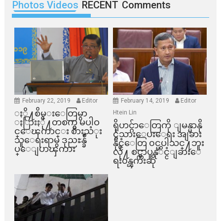
Photos Videos
RECENT
Comments
February 22, 2019
Editor
February 14, 2019
Editor
ႏို႔စိမ္းေတြမွာ
Htein Lin
ႏြားႏို႔တစက္မွ မပါဝ
ရိုဟင္ဂ်ာေတြကို ျမန္မာနို
င္ေၾကာင္း စားသံုး
င္ငံသားေပးေရး အျခား
သူေရးရာမွ ဒုညႊန္ခ်ဳ
နိုင္ငံေတြ ၀င္မပါသင္႔ဘူး
ပ္ေျပာၾကား
လို႔ စင္ကာပူနုိင္ငံျခားေ
ရး၀န္ၾကီးဆို