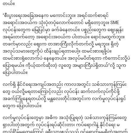
တယ်။
“စီးပွားရေးအခြေအနေက မကောင်းဘူး။ အရင်ထက်စာရင်
အရောင်းအဝယ်က သုံးပုံတပုံလောက်တောင် မရှိတော့ဘူး။ SME
လုပ်ငန်းတွေက မြေပြင်မှာ ခက်ခဲနေတယ်။ ပစ္စည်းတွေက ဈေးနှုန်း
အရမ်းတက်တော့ အရောင်းအဝယ်က ပါးတယ်။ ရောင်းမထွက်ဘူး။
တဖက်မှာလည်း ဈေးက တအားကြီးလိုက်တက်လို့ မရဘူး။ ရှိတဲ့
အလုပ်သမားတွေကိုပဲ ထိန်းချုပ်ရတာပေါ့။ ထမင်းစားရဖို့ပဲ။
ထမင်းစားရုံလောက်ပဲ နေနေတယ်။ အလုပ်မပိတ်ရတာ ကံကောင်းလို့ပဲ
ပြောရမယ်။ ကိုယ့်ထက်ဆိုးတဲ့ လူတွေ အများကြီးပဲရှိတယ်”လို့ သူက
ပြောပါတယ်။
လက်ရှိ နိုင်ငံရေးအကျပ်အတည်း ကာလအတွင်း သစ်သားကုန်ကြမ်း
တွေ ဝယ်လို့မရတာကြောင့်လည်း လုပ်ငန်း ဆက်လက်လုပ်ကိုင်ဖို့
အခက်ကြုံနေရတယ်လို့ မန္တလေးတိုင်းအတွင်းက လက်မှုလုပ်ငန်းရှင်
တွေက ပြောပါတယ်။
လက်မှုလုပ်ငန်းတွေမှာ အဓိက အသုံးပြုရတဲ့ သစ်သားကုန်ကြမ်းတွေ
ရှားပါးတဲ့အတွက် လုပ်ငန်းရပ်ဆိုင်းတာ၊ ကပ်ရောဂါနဲ့ နိုင်ငံရေး မ
တည်ငြိမ်မှုတွေကြောင့် ခရီးသွားဧည့်သည် ဝင်ရောက်မှုမရှိတဲ့အတွက်