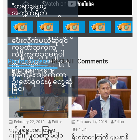
“တရားမဝင်
အကွက်ရိုက်
ရောင်းချမှုတွေကို
သက်ဆိုင်ရာတာဝန်ရှိ
သူတွေက ဂရန်တွေချ
ပေးလိုက်မယ်ဆိုရင်
ကုမ္ပဏီဘက်က
ကန့်ကွက်ခွင့်မရှိပါ
ဘူး” ဆိုတဲ့ အမရပူရ
Photos Videos
RECENT
Comments
မြို့ပြဖွံ့ဖြိုးရေး
စီမံကိန်း ဒါရိုက်တာ
ဦးဇော်ရဲဝင်းနဲ့ တွေ့ဆုံ
ခြင်း
February 22, 2019
Editor
February 14, 2019
Editor
ႏို႔စိမ္းေတြမွာ
Htein Lin
ႏြားႏို႔တစက္မွ မပါဝ
ရိုဟင္ဂ်ာေတြကို ျမန္မာနို