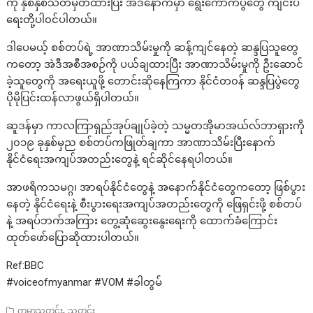
ကို နှစ်နှစ်သတ်မှတ်ထားပြီး အဲဒီနောက်မှာ ရွေးကောက်ပွဲတွေ ကျင်းပ
ရေးတို့ပါ၀င်ပါတယ်။
ဒါပေမယ့် စစ်တပ်ရဲ့ အာဏာသိမ်းမှုကို ဆန့်ကျင်နေတဲ့ ဆန္ဒပြသူတွေ
ကတော့ အဲဒီအစီအစဉ်ကို ပယ်ချထားပြီး အာဏာသိမ်းမှုကို ဦးဆောင်
ခဲ့သူတွေကို အရေးယူဖို့ တောင်းဆိုနေကြကာ နိုင်ငံတ၀န် ဆန္ဒပြပွဲတွေ
ပိုမိုပြင်းထန်လာဖွယ်ရှိပါတယ်။
ဆူဒန်မှာ ကာလကြာရှည်အုပ်ချုပ်ခဲ့တဲ့ သမ္မတအိုမာအယ်လ်ဘာရှားကို
၂၀၁၉ ခုနှစ်မှည စစ်တပ်ကဖြုတ်ချကာ အာဏာသိမ်းပြီးနောက်
နိုင်ငံရေးအကျပ်အတည်းတွေနဲ့ ရင်ဆိုင်နေရပါတယ်။
အာဖရိကသမဂ္ဂ၊ အာရပ်နိုင်ငံတွေနဲ့ အနောက်နိုင်ငံတွေကတော့ ဖြစ်ပွား
နေတဲ့ နိုင်ငံရေးနဲ့ စီးပွားရေးအကျပ်အတည်းတွေကို ဖြေရှင်းဖို့ စစ်တပ်
နဲ့ အရပ်ဘက်အကြား တွေ့ဆုံဆွေးနွေးရေးကို ထောက်ခံကြောင်း
ထုတ်ဖော်ပြောဆိုထားပါတယ်။
Ref:BBC
#voiceofmyanmar #VOM #ခါတွမ်
,
ကမ္ဘာ့သတင်း
သတင်း