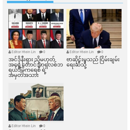
Editor Htein Lin
0
Editor Htein Lin
0
အင်ဒိုနီးရှား သို့မဟုတ်
ဗာဆိုင်းမှသည် ငြိမ်းချမ်း
အရှေ့တောင်အာရှလစ်ဘ
ရေးဆီသို့
ရယ်ဒီမိုကရေစီ ရဲ့
အမှတ်အသား
Editor Htein Lin
0