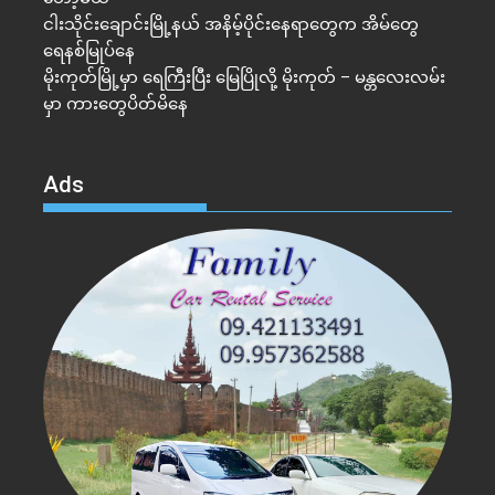
ငါးသိုင်းချောင်းမြို့နယ် အနိမ့်ပိုင်းနေရာတွေက အိမ်​တွေ
ရေနစ်မြုပ်နေ
မိုးကုတ်မြို့မှာ ရေကြီးပြီး မြေပြိုလို့ မိုးကုတ် – မန္တလေးလမ်း
မှာ ကားတွေပိတ်မိနေ
Ads