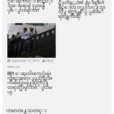
င္ေၾကာင္း စားသံုး
င္ငံသားေပးေရး အျခား
သူေရးရာမွ ဒုညႊန္ခ်ဳ
နိုင္ငံေတြ ၀င္မပါသင္႔ဘူး
ပ္ေျပာၾကား
လို႔ စင္ကာပူနုိင္ငံျခားေ
ရး၀န္ၾကီးဆို
September 10, 2019
Editor
Htein Lin
BPI ​ေဆးဝါးစက္​႐ုံးမွဴး
ကိစၥအမ်ားျပည္​သူအ
က်ိဳးစီးပြားနဲ႔ဆိုင္​လို႔
တရား႐ုံးမွာဘဲေျပာမ
ယ္​
ကမာၻ႔သတင္း