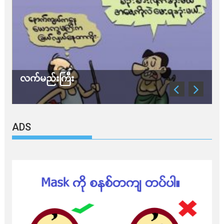
လက်မည်းကြီး
သ
ADS