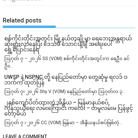
Related posts
စစ်ကိုင်းတိုင်းအတွင်း မြို့နယ်တချို့မှာ ရေဘေးအန္တရာယ်
ဆိုးရွားလာနေပြီး ဒေသခံ သောင်းနဲ့ချီ အရေးပေါ်
ရွှေ့ပြောင်းနေရ
ဩဂုတ် ၇ – ၂၀၂၆ SS (VOM) စစ်ကိုင်းတိုင်းအတွင်းက ရေဦး၊ ခင်
ဦး၊...
UWSP နဲ့ NSPNC တို့ နေပြည်တော်မှာ တွေ့ဆုံမှု ရလဒ် ဝ
ဘက်က ထုတ်ပြန်
ဩဂုတ် ၇၊ ၂၀၂၆ Shy V (VOM) နေပြည်တော်မှာ ဩဂုတ်လ ၃...
၂နှစ်​ကျော်ပိတ်ထားတဲ့ အိန္ဒိယ – မြန်မာနယ်စပ်
ကုန်သွယ်ရေး လမ်းကြောင်း ကလေး – တမူလမ်းမ ပြန်ဖွင့်
တော့မယ်
ဩဂုတ် ၇ ၊ ၂၀၂၆ CC (VOM) မြန်မာ – အိန္ဒိယနယ်စပ်ဖြစ်တဲ့...
LEAVE A COMMENT