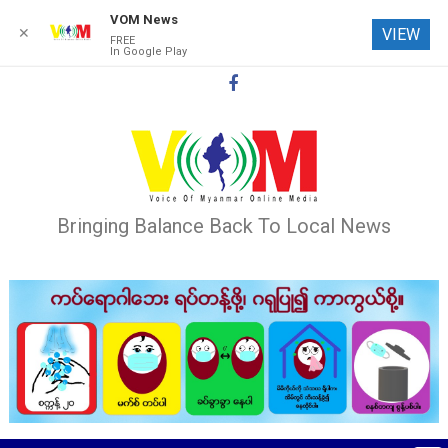
VOM News
✕
VIEW
FREE
In Google Play
Skip
to
content
Bringing Balance Back To Local News