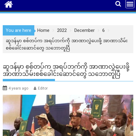
You are here
Home
2022
December
6
ဆူဒန်မှာ စစ်တပ်က အရပ်ဘက်ကို အာဏာလွှဲပေးဖို့ အာဏာသိမ်း
စစ်ခေါင်းဆောင်တွေ သဘောတူပြီ
ဆူဒန်မှာ စစ်တပ်က အရပ်ဘက်ကို အာဏာလွှဲပေးဖို့
အာဏာသိမ်းစစ်ခေါင်းဆောင်တွေ သဘောတူပြီ
4 years ago
Editor