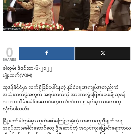
0
SHARES
ခါတွမ်၊ ဒီဇင်ဘာ-၆-၂၀၂၂
မျိုးဆက်(VOM)
ဆူဒန်နိုင်ငံမှာ လက်ရှိဖြစ်ပေါ်နေတဲ့ နိုင်ငံရေးအကျပ်အတည်းကို
အဆုံးသတ်ဖို့အတွက် အရပ်ဘက်ကို အာဏာလွှဲပြောင်းပေးဖို့ ဆူဒန်
အာဏာသိမ်းခေါင်းဆောင်တွေက ဒီဇင်ဘာ ၅ ရက်မှာ သဘောတူ
လိုက်ပါတယ်။
မြို့တော်ခါတွမ်မှာ ထုတ်ဖော်ကြေညာခဲ့တဲ့ သဘောတူညီချက်အရ
အရပ်သားခေါင်းဆောင်တွေ ဦးဆောင်တဲ့ အသွင်ကူးပြောင်းရေးကာလ