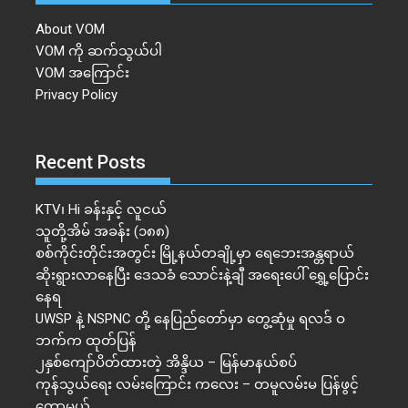
About VOM
VOM ကို ဆက်သွယ်ပါ
VOM အကြောင်း
Privacy Policy
Recent Posts
KTV၊ Hi ခန်းနှင့် လူငယ်
သူတို့အိမ် အခန်း (၁၈၈)
စစ်ကိုင်းတိုင်းအတွင်း မြို့နယ်တချို့မှာ ရေဘေးအန္တရာယ်
ဆိုးရွားလာနေပြီး ဒေသခံ သောင်းနဲ့ချီ အရေးပေါ် ရွှေ့ပြောင်း
နေရ
UWSP နဲ့ NSPNC တို့ နေပြည်တော်မှာ တွေ့ဆုံမှု ရလဒ် ဝ
ဘက်က ထုတ်ပြန်
၂နှစ်​ကျော်ပိတ်ထားတဲ့ အိန္ဒိယ – မြန်မာနယ်စပ်
ကုန်သွယ်ရေး လမ်းကြောင်း ကလေး – တမူလမ်းမ ပြန်ဖွင့်
တော့မယ်