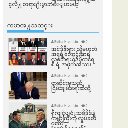
င္​လို႔ တရား႐ုံးမွာဘဲေျပာမယ္​
ကမာၻ႔သတင္း
Editor Htein Lin
0
အင်ဒိုနီးရှား သို့မဟုတ်
အရှေ့တောင်အာရှ
လစ်ဘရယ်ဒီမိုကရေ
စီ ရဲ့ အမှတ်အသား
Editor Htein Lin
0
ဗာဆိုင်းမှသည်
ငြိမ်းချမ်းရေးဆီသို့
Editor Htein Lin
0
ရှီကျင့်ဖျင်၊ သုစိဒိဒ်နဲ့
ကမ္ဘာကြီးကို လှုပ်ခတ်
စေတဲ့