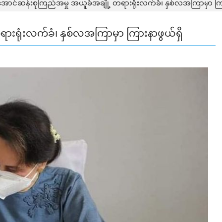
အောင်ဆန်းစုကြည်အမှု အယူခံအချို့ တရားရုံးလက်ခံ၊ နှစ်လအကြာမှာ ကြာ
ားရုံးလက်ခံ၊ နှစ်လအကြာမှာ ကြားနာဖွယ်ရှိ