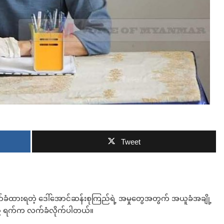
ဘာလျှော့မလဲ
Tweet
်ခံထားရတဲ့ ဒေါ်အောင်ဆန်းစုကြည်ရဲ့ အမှုတွေအတွက် အယူခံအချို့
ီ ၁၉ ရက်က လက်ခံလိုက်ပါတယ်။