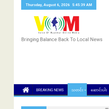
Skip
Thursday, August 6, 2026
5:45:40 AM
to
content
Bringing Balance Back To Local News
BREAKING NEWS
သတင်း
ဆောင်းပါး