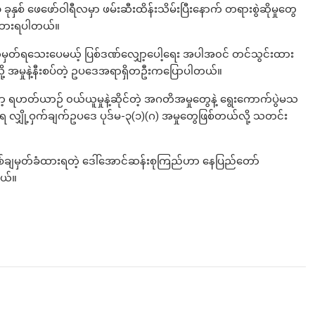
စ် ဖေဖော်ဝါရီလမှာ ဖမ်းဆီးထိန်းသိမ်းပြီးနောက် တရားစွဲဆိုမှုတွေ
ခံထားရပါတယ်။
်မှတ်ရသေးပေမယ့် ပြစ်ဒဏ်လျှော့ပေါ့ရေး အပါအ၀င် တင်သွင်းထား
ု့ အမှုနဲ့နီးစပ်တဲ့ ဥပဒေအရာရှိတဦးကပြောပါတယ်။
ဟတ်ယာဉ် ၀ယ်ယူမှုနဲ့ဆိုင်တဲ့ အဂတိအမှုတွေနဲ့ ရွေးကောက်ပွဲမသ
ိုးရ လျှို့ဝှက်ချက်ဥပဒေ ပုဒ်မ-၃(၁)(ဂ) အမှုတွေဖြစ်တယ်လို့ သတင်း
ှစ်ချမှတ်ခံထားရတဲ့ ဒေါ်အောင်ဆန်းစုကြည်ဟာ နေပြည်တော်
ယ်။