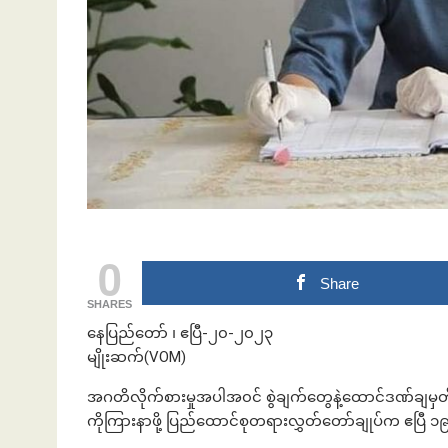
ဘဏ်နဲ့အကြွေး
0
Share
SHARES
နေပြည်တော် ၊ ဧပြီ-၂၀-၂၀၂၃
မျိုးဆက်(VOM)
အဂတိလိုက်စားမှုအပါအ၀င် စွဲချက်တွေနဲ့ထောင်ဒဏ်ချမှတ
ကိုကြားနာဖို့ ပြည်ထောင်စုတရားလွှတ်တော်ချုပ်က ဧပြ