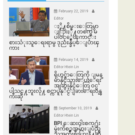
February 22, 2019
Editor
ႏို႔စိမ္းေတြမွာ
ႏြားႏို႔တစက္မွ မ
ပါဝင္ေၾကာင္း
စားသံုးသူေရးရာမွ ဒုညႊန္ခ်ဳပ္ေျပာၾ
ကား
February 14, 2019
Editor Htein Lin
ရိုဟင္ဂ်ာေတြကို ျမန္
မာနိုင္ငံသားေပးေရး
အျခားနိုင္ငံေတြ ၀င္မ
ပါသင္႔ဘူးလို႔ စင္ကာပူနုိင္ငံျခားေရး၀န္ၾ
ကီးဆို
September 10, 2019
Editor Htein Lin
BPI ​ေဆးဝါးစက္​႐ုံး
မွဴးကိစၥအမ်ားျပည္​
သူအက်ိဳးစီးပြားနဲ႔ဆို