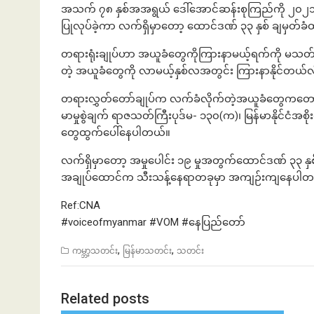
အသက် ၇၈ နှစ်အအရွယ် ဒေါ်အောင်ဆန်းစုကြည်ကို ၂၀၂၁ ခုနှ
ပြုလုပ်ခဲ့ကာ လက်ရှိမှာတော့ ထောင်ဒဏ် ၃၃ နှစ် ချမှတ်
တရားရုံးချုပ်ဟာ အယူခံတွေကိုကြားနာမယ့်ရက်ကို မသတ
တဲ့ အယူခံတွေကို လာမယ့်နှစ်လအတွင်း ကြားနာနိုင်တယ်လိ
တရားလွှတ်တော်ချုပ်က လက်ခံလိုက်တဲ့အယူခံတွေကတော့ ရ
မာမှုစွဲချက် ရာဇသတ်ကြီးပုဒ်မ- ၁၃၀(က)၊ မြန်မာနိုင်ငံအစ
တွေထွက်ပေါ်နေပါတယ်။
လက်ရှိမှာတော့ အမှုပေါင်း ၁၉ မှုအတွက်ထောင်ဒဏ် ၃၃ န
အချုပ်ထောင်က သီးသန့်နေရာတခုမှာ အကျဉ်းကျနေပါတ
Ref:CNA
#voiceofmyanmar #VOM #နေပြည်တော်
,
,
ကမ္ဘာ့သတင်း
မြန်မာသတင်း
သတင်း
Related posts