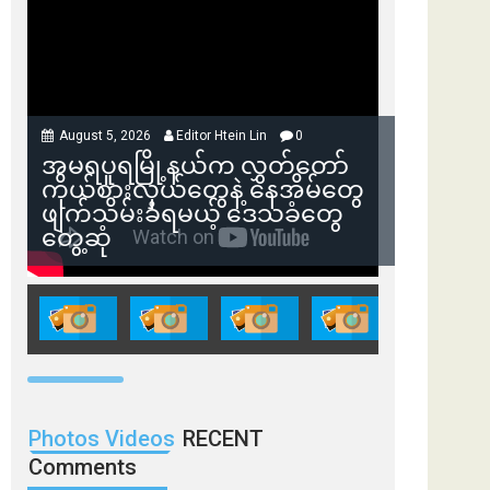
August 5, 2026
Editor Htein Lin
0
အမရပူရမြို့နယ်က လွှတ်တော်
ကိုယ်စားလှယ်တွေနဲ့ နေအိမ်တွေ
ဖျက်သိမ်းခံရမယ့် ဒေသခံတွေ
တွေ့ဆုံ
Photos Videos
RECENT
Comments