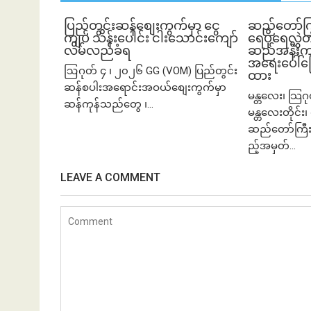
ပြည်တွင်းဆန်စျေးကွက်မှာ ငွေ
ဆည်တော်က
ကျပ် သိန်းပေါင်း ငါး​သောင်းကျော်
ရေပိုရေလွှဲတ
လိမ်လည်ခံရ
ဆည်အနီးက က
အရေးပေါ်ပြေ
ဩဂုတ် ၄ ၊ ၂၀၂၆ GG (VOM) ပြည်တွင်း
ထား
ဆန်စပါးအရောင်းအဝယ်စျေးကွက်မှာ
မန္တလေး၊ သြဂ
ဆန်ကုန်သည်တွေ ၊...
မန္တလေးတိုင်း၊ 
ဆည်တော်ကြီး
ည့်အမှတ်...
LEAVE A COMMENT