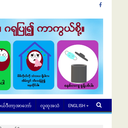
ယ်ဒီတာ့အာဘော်
လူထုအသံ
ENGLISH