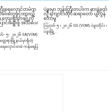
ြီးရေလှောင်တမံက
ပဲခူးမှာ ဘုန်းကြီးတပါးက ဓားနဲ့ခုတ်
ံခါးတွေဖွင့်ထားလို့
လို့ ကျောင်းထိုင်ဆရာတော် ပျံလွန်
ျေးရွာတချို့ကို
တော်မူ
ာင်းရွေးဖို့ အသိပေး
ဩဂုတ် ၅ ၊ ၂၀၂၆ GG (VOM) ပဲခူးတိုင်း ၊
ပဲခူးမြို့...
ုတ်- ၅- ၂၀၂၆ SA(VOM)
မတ္တရာမြို့နယ်မှာရှိတဲ့
ရေလှောင်တမံ ကန်ရေပြ