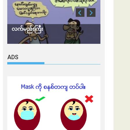
လက်မည်းကြီး
သတိ အိုမီခရ
ADS