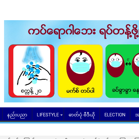
နည်းပညာ
LIFESTYLE
ဓာတ်ပုံ ဗီဒီယို
ELECTION
အ