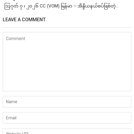
ဩဂုတ် ၇ ၊ ၂၀၂၆ CC (VOM) မြန်မာ – အိန္ဒိယနယ်စပ်ဖြစ်တဲ့...
LEAVE A COMMENT