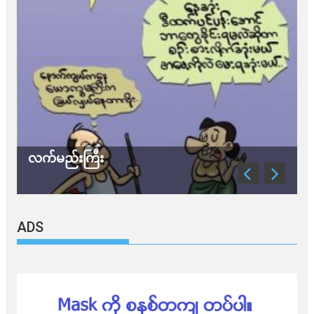
လက်မည်းကြီး
သ
ADS