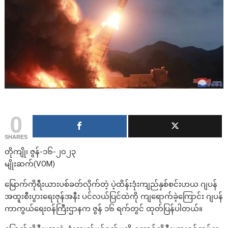
0
SHARES
တိုကျို၊ ဇွန်-၁၆-၂၀၂၃
မျိုးဆက်(VOM)
မြောက်ကိုရီးယားပစ်ခတ်လိုက်တဲ့ ပဲ့ထိန်းဒုံးကျည်နှစ်စင်းဟယ ဂျပန်
အထူးစီးပွားရေးဇုန်အနီး ပင်လယ်ပြင်ထဲကို ကျရောက်ခဲ့ကြောင်း ဂျပန်
ကာကွယ်ရေး၀န်ကြီးဌာနက ဇွန် ၁၆ ရက်တွင် ထုတ်ပြန်ပါတယ်။