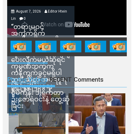
August 7, 2026
Editor Htein
Lin
0
“တရားမဝင်
အကွက်ရိုက်
ရောင်းချမှုတွေကို
သက်ဆိုင်ရာတာဝန်ရှိ
သူတွေက ဂရန်တွေချ
ပေးလိုက်မယ်ဆိုရင်
ကုမ္ပဏီဘက်က
ကန့်ကွက်ခွင့်မရှိပါ
ဘူး” ဆိုတဲ့ အမရပူရ
Photos Videos
RECENT
Comments
မြို့ပြဖွံ့ဖြိုးရေး
စီမံကိန်း ဒါရိုက်တာ
ဦးဇော်ရဲဝင်းနဲ့ တွေ့ဆုံ
ခြင်း