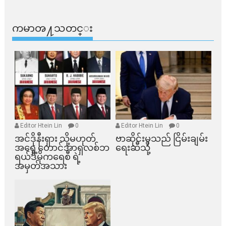
ကမာၻ႔သတင္း
Editor Htein Lin
0
Editor Htein Lin
0
အင်ဒိုနီးရှား သို့မဟုတ်
ဗာဆိုင်းမှသည် ငြိမ်းချမ်း
အရှေ့တောင်အာရှလစ်ဘ
ရေးဆီသို့
ရယ်ဒီမိုကရေစီ ရဲ့
အမှတ်အသား