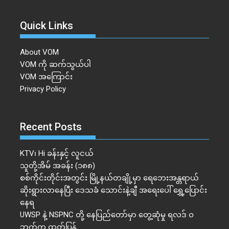
Quick Links
About VOM
VOM ကို ဆက်သွယ်ပါ
VOM အကြောင်း
Privacy Policy
Recent Posts
KTV၊ Hi ခန်းနှင့် လူငယ်
သူတို့အိမ် အခန်း (၁၈၈)
စစ်ကိုင်းတိုင်းအတွင်း မြို့နယ်တချို့မှာ ရေဘေးအန္တရာယ်
ဆိုးရွားလာနေပြီး ဒေသခံ သောင်းနဲ့ချီ အရေးပေါ် ရွှေ့ပြောင်း
နေရ
UWSP နဲ့ NSPNC တို့ နေပြည်တော်မှာ တွေ့ဆုံမှု ရလဒ် ဝ
ဘက်က ထုတ်ပြန်