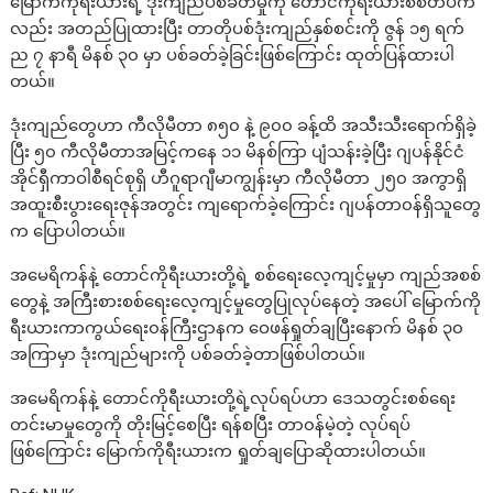
မြောက်ကိုရီးယားရဲ့ ဒုံးကျည်ပစ်ခတ်မှုကို တောင်ကိုရီးယားစစ်တပ်က
လည်း အတည်ပြုထားပြီး တာတိုပစ်ဒုံးကျည်နှစ်စင်းကို ဇွန် ၁၅ ရက်
ည ၇ နာရီ မိနစ် ၃၀ မှာ ပစ်ခတ်ခဲ့ခြင်းဖြစ်ကြောင်း ထုတ်ပြန်ထားပါ
တယ်။
ဒုံးကျည်တွေဟာ ကီလိုမီတာ ၈၅၀ နဲ့ ၉၀၀ ခန့်ထိ အသီးသီးရောက်ရှိခဲ့
ပြီး ၅၀ ကီလိုမီတာအမြင့်ကနေ ၁၁ မိနစ်ကြာ ပျံသန်းခဲ့ပြီး ဂျပန်နိုင်ငံ
အိုင်ရှီကာဝါစီရင်စုရှိ ဟီဂူရာဂျီမာကျွန်းမှာ ကီလိုမီတာ ၂၅၀ အကွာရှိ
အထူးစီးပွားရေးဇုန်အတွင်း ကျရောက်ခဲ့ကြောင်း ဂျပန်တာ၀န်ရှိသူတွေ
က ပြောပါတယ်။
အမေရိကန်နဲ့ တောင်ကိုရီးယားတို့ရဲ့ စစ်ရေးလေ့ကျင့်မှုမှာ ကျည်အစစ်
တွေနဲ့ အကြီးစားစစ်ရေးလေ့ကျင့်မှုတွေပြုလုပ်နေတဲ့ အပေါ် မြောက်ကို
ရီးယားကာကွယ်ရေး၀န်ကြီးဌာနက ဝေဖန်ရှုတ်ချပြီးနောက် မိနစ် ၃၀
အကြာမှာ ဒုံးကျည်များကို ပစ်ခတ်ခဲ့တာဖြစ်ပါတယ်။
အမေရိကန်နဲ့ တောင်ကိုရီးယားတို့ရဲ့လုပ်ရပ်ဟာ ဒေသတွင်းစစ်ရေး
တင်းမာမှုတွေကို တိုးမြင့်စေပြီး ရန်စပြီး တာ၀န်မဲ့တဲ့ လုပ်ရပ်
ဖြစ်ကြောင်း မြောက်ကိုရီးယားက ရှုတ်ချပြောဆိုထားပါတယ်။