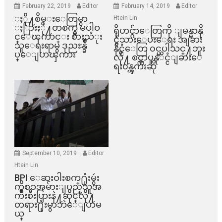
February 22, 2019
Editor
February 14, 2019
Editor
ႏို႔စိမ္းေတြမွာ
Htein Lin
ႏြားႏို႔တစက္မွ မပါဝ
ရိုဟင္ဂ်ာေတြကို ျမန္မာနို
င္ေၾကာင္း စားသံုး
င္ငံသားေပးေရး အျခား
သူေရးရာမွ ဒုညႊန္ခ်ဳ
နိုင္ငံေတြ ၀င္မပါသင္႔ဘူး
ပ္ေျပာၾကား
လို႔ စင္ကာပူနုိင္ငံျခားေ
ရး၀န္ၾကီးဆို
September 10, 2019
Editor
Htein Lin
BPI ​ေဆးဝါးစက္​႐ုံးမွဴး
ကိစၥအမ်ားျပည္​သူအ
က်ိဳးစီးပြားနဲ႔ဆိုင္​လို႔
တရား႐ုံးမွာဘဲေျပာမ
ယ္​