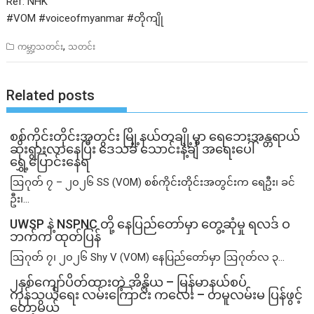
Ref: NHK
#VOM #voiceofmyanmar #တိုကျို
,
ကမ္ဘာ့သတင်း
သတင်း
Related posts
စစ်ကိုင်းတိုင်းအတွင်း မြို့နယ်တချို့မှာ ရေဘေးအန္တရာယ်
ဆိုးရွားလာနေပြီး ဒေသခံ သောင်းနဲ့ချီ အရေးပေါ်
ရွှေ့ပြောင်းနေရ
ဩဂုတ် ၇ – ၂၀၂၆ SS (VOM) စစ်ကိုင်းတိုင်းအတွင်းက ရေဦး၊ ခင်
ဦး၊...
UWSP နဲ့ NSPNC တို့ နေပြည်တော်မှာ တွေ့ဆုံမှု ရလဒ် ဝ
ဘက်က ထုတ်ပြန်
ဩဂုတ် ၇၊ ၂၀၂၆ Shy V (VOM) နေပြည်တော်မှာ ဩဂုတ်လ ၃...
၂နှစ်​ကျော်ပိတ်ထားတဲ့ အိန္ဒိယ – မြန်မာနယ်စပ်
ကုန်သွယ်ရေး လမ်းကြောင်း ကလေး – တမူလမ်းမ ပြန်ဖွင့်
တော့မယ်