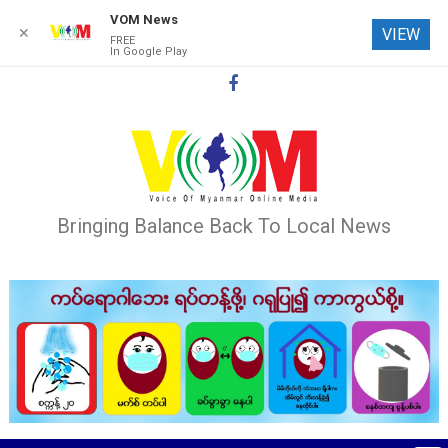
VOM News
✕
VIEW
FREE
In Google Play
Skip
to
content
Bringing Balance Back To Local News