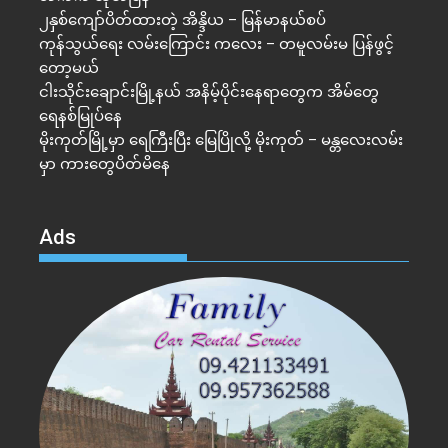
၂နှစ်​ကျော်ပိတ်ထားတဲ့ အိန္ဒိယ – မြန်မာနယ်စပ်
ကုန်သွယ်ရေး လမ်းကြောင်း ကလေး – တမူလမ်းမ ပြန်ဖွင့်
တော့မယ်
ငါးသိုင်းချောင်းမြို့နယ် အနိမ့်ပိုင်းနေရာတွေက အိမ်​တွေ
ရေနစ်မြုပ်နေ
မိုးကုတ်မြို့မှာ ရေကြီးပြီး မြေပြိုလို့ မိုးကုတ် – မန္တလေးလမ်း
မှာ ကားတွေပိတ်မိနေ
Ads