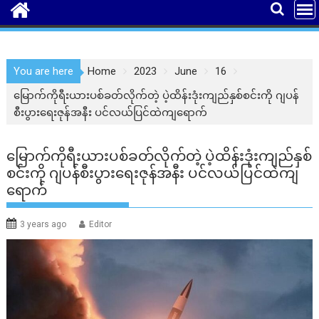
You are here
Home
2023
June
16
မြောက်ကိုရီးယားပစ်ခတ်လိုက်တဲ့ ပဲ့ထိန်းဒုံးကျည်နှစ်စင်းကို ဂျပန်
စီးပွားရေးဇုန်အနီး ပင်လယ်ပြင်ထဲကျရောက်
မြောက်ကိုရီးယားပစ်ခတ်လိုက်တဲ့ ပဲ့ထိန်းဒုံးကျည်နှစ်
စင်းကို ဂျပန်စီးပွားရေးဇုန်အနီး ပင်လယ်ပြင်ထဲကျ
ရောက်
3 years ago
Editor