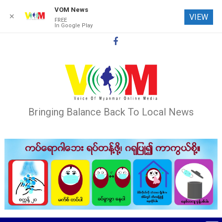
VOM News
✕
VIEW
FREE
In Google Play
Skip
to
content
Bringing Balance Back To Local News