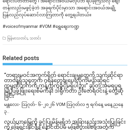
ရောင်းပိတ်တာတွေ ၊ အရောင်းအဝယ်မလုပ်ဘဲ ရပ်ခဲ့ကြသလို စျေး
တန်းလည်းမဖွင့်ခဲ့ဘဲ အခုရက်ပိုင်းမှာသာ အရောင်းအဝယ်အချို့
ပြန်လည်လုပ်ဆောင်လာကြတာကို တွေ့ရပါတယ်။
#voiceofmyanmar #VOM #ရွှေဈေးကဏ္ဍ
,
မြန်မာသတင်း
သတင်း
Related posts
“တရားမဝင်အကွက်ရိုက် ရောင်းချမှုတွေကို သက်ဆိုင်ရာ
တာဝန်ရှိသူတွေက ဂရန်တွေချပေးလိုက်မယ်ဆိုရင်
ကုမ္ပဏီဘက်က ကန့်ကွက်ခွင့်မရှိပါဘူး” ဆိုတဲ့ အမရပူရ
မြို့ပြဖွံ့ဖြိုးရေးစီမံကိန်း ဒါရိုက်တာ ဦးဇော်ရဲဝင်းနဲ့ တွေ့ဆုံ
ခြင်း
မန္တလေး- သြဂုတ်- ၆-၂၀၂၆ VOM သြဂုတ်လ ၅ ရက်နေ့ မနေ့ညနေ
၃...
လယ်ယာမြေကို ခွင့်ပြုမိန့်မရှိဘဲ အခြားနည်းအသုံးပြုခြင်း
ကို ဖြေရှင်းနိုင်ဖို့နဲ့ နောင်ထပ်မံ မဖြစ်ပွားစေဖို့အတွက်