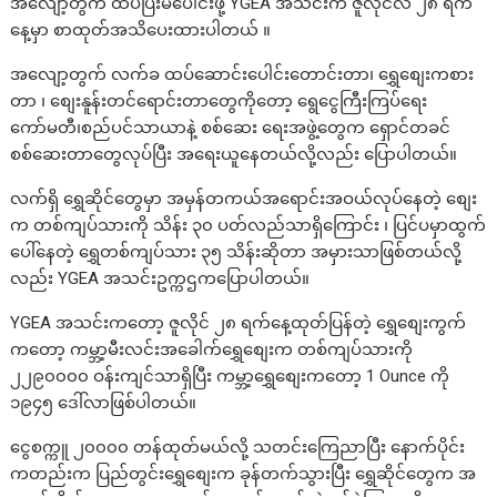
အလျော့တွက် ထပ်ပြီးမပေါင်းဖို့ YGEA အသင်းက ဇူလိုင်လ ၂၈ ရက်
နေ့မှာ စာထုတ်အသိပေးထားပါတယ် ။
အလျော့တွက် လက်ခ ထပ်ဆောင်းပေါင်းတောင်းတာ၊ ရွှေစျေးကစား
တာ ၊ စျေးနူန်းတင်ရောင်းတာတွေကိုတော့ ရွေငွေကြီးကြပ်ရေး
ကော်မတီ၊စည်ပင်သာယာနဲ့ စစ်ဆေး ရေးအဖွဲ့တွေက ရှောင်တခင်
စစ်ဆေးတာတွေလုပ်ပြီး အရေးယူနေတယ်လို့လည်း ပြောပါတယ်။
လက်ရှိ ရွှေဆိုင်တွေမှာ အမှန်တကယ်အရောင်းအဝယ်လုပ်နေတဲ့ စျေး
က တစ်ကျပ်သားကို သိန်း ၃၀ ပတ်လည်သာရှိကြောင်း ၊ ပြင်ပမှာထွက်
ပေါ်နေတဲ့ ရွှေတစ်ကျပ်သား ၃၅ သိန်းဆိုတာ အမှားသာဖြစ်တယ်လို့
လည်း YGEA အသင်းဥက္ကဌကပြောပါတယ်။
YGEA အသင်းကတော့ ဇူလိုင် ၂၈ ရက်နေ့ထုတ်ပြန်တဲ့ ရွှေစျေးကွက်
ကတော့ ကမ္ဘာ့မီးလင်းအခေါက်ရွှေစျေးက တစ်ကျပ်သားကို
၂၂၉၀၀၀၀ ဝန်းကျင်သာရှိပြီး ကမ္ဘာ့ရွှေစျေးကတော့ 1 Ounce ကို
၁၉၄၅ ဒေါ်လာဖြစ်ပါတယ်။
ငွေစက္ကူ ၂၀၀၀၀ တန်ထုတ်မယ်လို့ သတင်းကြေညာပြီး နောက်ပိုင်း
ကတည်းက ပြည်တွင်းရွှေစျေးက ခုန်တက်သွားပြီး ရွှေဆိုင်တွေက အ