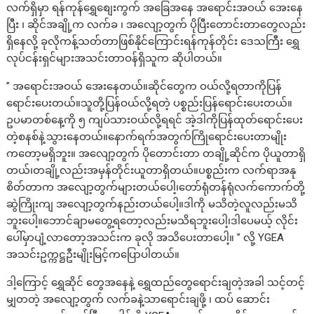
လက်ရှိမှာ ရန်ကုန်ရွှေစျေးကွက် အခြေအနေ အရောင်းအဝယ် အေးနေ
ပြီး ၊ ဆိုင်အချို့က လက်ခ ၊ အလျော့တွက် ပိုပြီးတောင်းတာတွေလည်း
ရှိနေလို့ ခုလိုကန့်သတ်တာဖြစ်နိုင်ကြောင်းရန်ကုန်တိုင်း ဒေသကြီး ရွှေ
လုပ်ငန်းရှင်များအသင်းတာဝန်ရှိသူက ဆိုပါတယ်။
” အရောင်းအဝယ် အေးနေတယ်။ဆိုင်တွေက ဝယ်လို့ရတာကိုပြန်
ရောင်းပေးတယ်။သူတို့ပြန်ဝယ်လို့ရတဲ့ ပစ္စည်းပြန်ရောင်းပေးတယ်။
ဥပမာတစ်နေ့ကို ၅ ကျပ်သားဝယ်လို့ရရင် အဲ့ဒါကိုပြန်ထုတ်ရောင်းပေး
တဲ့စနစ်နဲ့သွားနေတယ်။နောက်ရက်အတွက်ကြိုရောင်းပေးတာမျိုး
ကတော့မရှိဘူး။ အလျော့တွက် ပိုတောင်းတာ တချို့ဆိုင်က ပိုယူတာရှိ
တယ်၊တချို့လည်းအမှန်တိုင်းယူတာရှိတယ်။ပစ္စည်းက လက်ရာအနု
စိတ်တာက အလျော့တွက်များတယ်ပေါ့၊တော်ရုံတန်ရုံလက်ကောက်တို့
ဆွဲကြိုးကျ အလျော့တွက်နည်းတယ်ပေါ့။ဒါကို မသိတဲ့လူလည်းမသိ
ဘူးပေါ့။ဘောင်ချာမတွေ့ရတော့လည်းမသိရဘူးပေါ့၊ဒါပေမယ့် လိုင်း
ပေါ်မှာပျံ့လာတော့အသင်းက ခုလို အသိပေးတာပေါ့။ ” လို့ YGEA
အသင်းဥက္ကဋ္ဌဦးမျိုးမြင့်ကပြောပါတယ်။
ဒါ့ကြောင့် ရွှေဆိုင် တွေအနေနဲ့ ရွှေထည်တွေရောင်းချတဲ့အခါ သင့်တင့်
မျှတတဲ့ အလျော့တွက် လက်ခနဲ့သာရောင်းချဖို့ ၊ ထပ် ဆောင်း