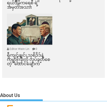
ရယ်ဒီမိုကရေစီ ရဲ့
အမှတ်အသား
Editor Htein Lin
0
ရှီကျင့်ဖျင်၊ သုစိဒိဒ်နဲ့
ကမ္ဘာကြီးကို လှုပ်ခတ်စေ
တဲ့ “ထောင်ချောက်”
About Us