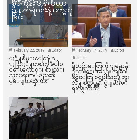
စီမံကိန်း ဒါရိုက်တာ
ဦးဇော်ရဲဝင်းနဲ့ တွေ့ဆုံ
ခြင်း
February 22, 2019
Editor
February 14, 2019
Editor
ႏို႔စိမ္းေတြမွာ
Htein Lin
ႏြားႏို႔တစက္မွ မပါဝ
ရိုဟင္ဂ်ာေတြကို ျမန္မာနို
င္ေၾကာင္း စားသံုး
င္ငံသားေပးေရး အျခား
သူေရးရာမွ ဒုညႊန္ခ်ဳ
နိုင္ငံေတြ ၀င္မပါသင္႔ဘူး
ပ္ေျပာၾကား
လို႔ စင္ကာပူနုိင္ငံျခားေ
ရး၀န္ၾကီးဆို