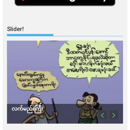
Slider!
လက်မည်းကြီး
သ