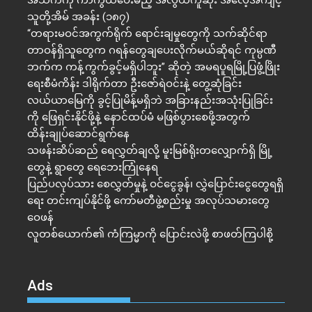
အသက်ကို ကာကွယ်ပေးမည့် အလွယ်ကူဆုံး အလေ့အကျင့်
သူတို့အိမ် အခန်း (၁၈၇)
“တရားမဝင်အကွက်ရိုက် ရောင်းချမှုတွေကို သက်ဆိုင်ရာ
တာဝန်ရှိသူတွေက ဂရန်တွေချပေးလိုက်မယ်ဆိုရင် ကုမ္ပဏီ
ဘက်က ကန့်ကွက်ခွင့်မရှိပါဘူး” ဆိုတဲ့ အမရပူရမြို့ပြဖွံ့ဖြိုး
ရေးစီမံကိန်း ဒါရိုက်တာ ဦးဇော်ရဲဝင်းနဲ့ တွေ့ဆုံခြင်း
လယ်ယာမြေကို ခွင့်ပြုမိန့်မရှိဘဲ အခြားနည်းအသုံးပြုခြင်း
ကို ဖြေရှင်းနိုင်ဖို့နဲ့ နောင်ထပ်မံ မဖြစ်ပွားစေဖို့အတွက်
ထိန်းချုပ်ဆောင်ရွက်နေ
သဖန်းဆိပ်ဆည် ရေလွှတ်ချလို့ မူးမြစ်ရိုးတလျှောက်ရှိ မြို့
တွေနဲ့ ရွာတွေ ရေဘေးကြုံနေရ
ပြည်ပလုပ်သား စေလွှတ်မှုနဲ့ ဝင်ငွေခွန်၊ လွှဲပြောင်းငွေတွေရရှိ
ရေး တင်းကျပ်နိုင်ဖို့ ကော်မတီဖွဲ့စည်းမှု အလုပ်သမားတွေ
ဝေဖန်
လူတစ်ယောက်၏ ကံကြမ္မာကို ပြောင်းလဲဖို့ စာဖတ်ကြပါစို့
Ads