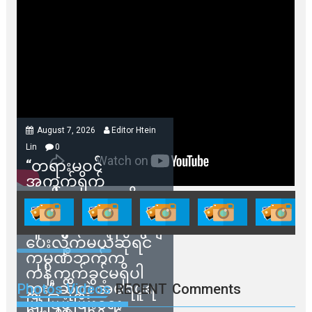
August 7, 2026
Editor Htein
Lin
0
“တရားမဝင်
အကွက်ရိုက်
ရောင်းချမှုတွေကို
သက်ဆိုင်ရာတာဝန်ရှိ
သူတွေက ဂရန်တွေချ
ပေးလိုက်မယ်ဆိုရင်
ကုမ္ပဏီဘက်က
ကန့်ကွက်ခွင့်မရှိပါ
ဘူး” ဆိုတဲ့ အမရပူရ
Photos Videos
RECENT
Comments
မြို့ပြဖွံ့ဖြိုးရေး