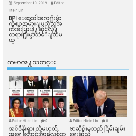
September 10, 2019
Editor
Htein Lin
BPI ​ေဆးဝါးစက္​႐ုံးမွဴး
ကိစၥအမ်ားျပည္​သူအ
က်ိဳးစီးပြားနဲ႔ဆိုင္​လို႔
တရား႐ုံးမွာဘဲေျပာမ
ယ္​
ကမာၻ႔သတင္း
Editor Htein Lin
0
Editor Htein Lin
0
အင်ဒိုနီးရှား သို့မဟုတ်
ဗာဆိုင်းမှသည် ငြိမ်းချမ်း
အရှေ့တောင်အာရှလစ်ဘ
ရေးဆီသို့