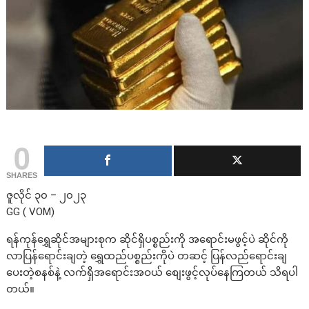
0
SHARES
ဇူလိုင် ၃၀ – ၂၀၂၃
GG ( VOM)
ရန်ကုန်ရွှေဆိုင်အများစုက ဆိုင်ရှိပစ္စည်းကို အရောင်းမဖွင့်ပဲ ဆိုင်ကို
လာပြန်ရောင်းချတဲ့ ရွှေထည်ပစ္စည်းကိုပဲ တဆင့် ပြန်လည်ရောင်းချ
ပေးတဲ့စနစ်နဲ့ လက်ရှိအရောင်းအဝယ် စျေးဖွင့်လုပ်နေကြတယ် သိရပါ
တယ်။