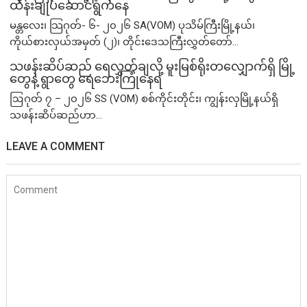
ထိန်းချုပ်ဆောင်ရွက်နေ
မန္တလေး၊ သြဂုတ်- ၆- ၂၀၂၆ SA(VOM) ပုသိမ်ကြီးမြို့နယ်၊
ကိုယ်စားလှယ်အမှတ် (၂)၊ တိုင်းဒေသကြီးလွှတ်တော်...
သဖန်းဆိပ်ဆည် ရေလွှတ်ချလို့ မူးမြစ်ရိုးတလျှောက်ရှိ မြို့
တွေနဲ့ ရွာတွေ ရေဘေးကြုံနေရ
ဩဂုတ် ၇ – ၂၀၂၆ SS (VOM) စစ်ကိုင်းတိုင်း၊ ကျွန်းလှမြို့နယ်ရှိ
သဖန်းဆိပ်ဆည်ဟာ...
LEAVE A COMMENT