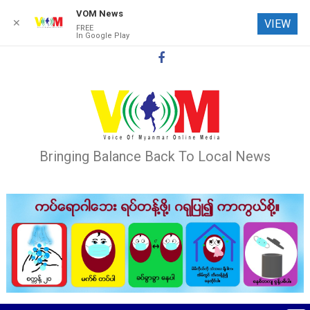
VOM News
✕
VIEW
FREE
In Google Play
Skip
to
content
Bringing Balance Back To Local News