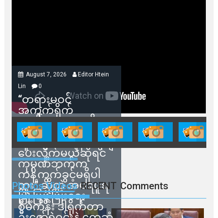
August 7, 2026
Editor Htein
Lin
0
“တရားမဝင်
အကွက်ရိုက်
ရောင်းချမှုတွေကို
သက်ဆိုင်ရာတာဝန်ရှိ
သူတွေက ဂရန်တွေချ
ပေးလိုက်မယ်ဆိုရင်
ကုမ္ပဏီဘက်က
ကန့်ကွက်ခွင့်မရှိပါ
ဘူး” ဆိုတဲ့ အမရပူရ
Photos Videos
RECENT
Comments
မြို့ပြဖွံ့ဖြိုးရေး
စီမံကိန်း ဒါရိုက်တာ
ဦးဇော်ရဲဝင်းနဲ့ တွေ့ဆုံ