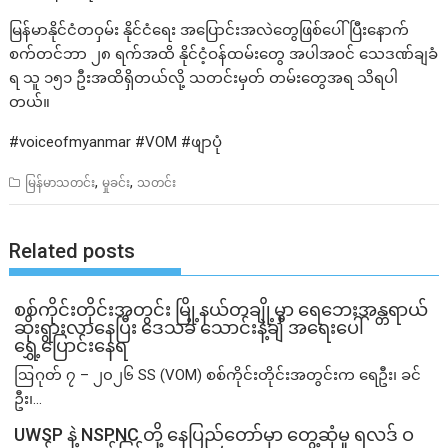
မြန်မာနိုင်ငံတဝှမ်း နိုင်ငံရေး အပြောင်းအလဲတွေဖြစ်ပေါ်ပြီးနောက်
စက်တင်ဘာ ၂၈ ရက်အထိ နိုင်ငံ့ဝန်ထမ်းတွေ အပါအဝင် သေဒဏ်ချခံ
ရ သူ ၁၅၁ ဦးအထိရှိတယ်လို့ သတင်းမှတ် တမ်းတွေအရ သိရပါ
တယ်။
#voiceofmyanmar #VOM #ဖျာပုံ
,
,
မြန်မာသတင်း
မှုခင်း
သတင်း
Related posts
စစ်ကိုင်းတိုင်းအတွင်း မြို့နယ်တချို့မှာ ရေဘေးအန္တရာယ်
ဆိုးရွားလာနေပြီး ဒေသခံ သောင်းနဲ့ချီ အရေးပေါ်
ရွှေ့ပြောင်းနေရ
ဩဂုတ် ၇ – ၂၀၂၆ SS (VOM) စစ်ကိုင်းတိုင်းအတွင်းက ရေဦး၊ ခင်
ဦး၊...
UWSP နဲ့ NSPNC တို့ နေပြည်တော်မှာ တွေ့ဆုံမှု ရလဒ် ဝ