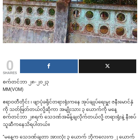
0
SHARES
စက်တင်ဘာ ၂၈-၂၀၂၃
MM(VOM)
ဧရာဝတီတိုင်း ၊ ဖျာပုံခရိုင်တရားရုံးကနေ အုပ်ချုပ်ရေးမှူး ဇနီးမောင်နှံ
ကို သတ်ဖြတ်တယ်လို့ဆိုကာ အမျိုးသား ၃ ယောက်ကို မနေ့
စက်တင်ဘာ ၂၈ရက် သေဒဏ်အမိန့်ချလိုက်တယ်လို့ တရားရုံးနဲ့ နီးစပ်
သူဆီကနေသိရပါတယ်။
”မနေ့က သေဒဏ်ချတာ အားလုံး ၃ ယောက် ဘိုကလေးက ၂ ယောက်