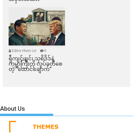
Editor Htein Lin
0
ရှီကျင့်ဖျင်၊ သုစိဒိဒ်နဲ့
ကမ္ဘာကြီးကို လှုပ်ခတ်စေ
တဲ့ “ထောင်ချောက်”
About Us