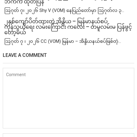
ဘက်က ထုတ်ပြန်
ဩဂုတ် ၇၊ ၂၀၂၆ Shy V (VOM) နေပြည်တော်မှာ ဩဂုတ်လ ၃...
၂နှစ်​ကျော်ပိတ်ထားတဲ့ အိန္ဒိယ – မြန်မာနယ်စပ်
ကုန်သွယ်ရေး လမ်းကြောင်း ကလေး – တမူလမ်းမ ပြန်ဖွင့်
တော့မယ်
ဩဂုတ် ၇ ၊ ၂၀၂၆ CC (VOM) မြန်မာ – အိန္ဒိယနယ်စပ်ဖြစ်တဲ့...
LEAVE A COMMENT