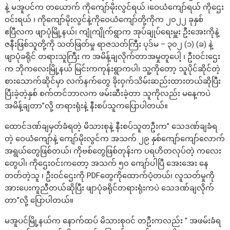
နဲ့ မအူပင်က တယောက် ကိုကျော်မိုးလွင်ရယ် ၊ဝေယံကျော်ရယ် ကိုဌေး
ဝင်းရယ် ၊ ကိုကျော်မိုးလွင်နဲ့ကိုဝေယံကျော်တို့ကိုက ၂၀၂၂ ခုနှစ်
ဧပြီလက ဖျာပုံမြို့နယ်၊ ကျုံကျိုက်ရွာက အုပ်ချုပ်ရေးမှူး ဦးအေးကိုနဲ့
ဇနီးဖြစ်သူတို့ကို သတ်ဖြတ်မှု ရာဇသတ်ကြီး ပုဒ်မ – ၃၀၂ (၁) (ခ) နဲ့
ဖျာပုံခရိုင် တရားသူကြီး က အမိန့်ချလိုက်တာအမှုတူပေါ့ ၊ ဦးဝင်းဌေး
က ဘိုကလေးမြို့နယ် မြင်းကကုန်းရွာကပါ၊ သူ့ကိုတော့ သူပိုင်ဆိုင်တဲ့
စားသောက်ဆိုင်မှာ လက်နက်တွေ ခိုးဝှက်သိမ်းဆည်းထားတယ်ဆိုပြီး
ပြီးခဲ့တဲ့နှစ် စက်တင်ဘာလက ဖမ်းဆီးခဲ့တာ သူကိုလည်း မနေ့ကပဲ
အမိန့်ချတာ”လို့ တရားရုံးနဲ့ နီးစပ်သူကပြောပါတယ်။
ထောင်ဒဏ်ချမှတ်ခံရတဲ့ မိသားစုနဲ့ နီးစပ်သူတဦးက” သေဒဏ်ချခံရ
တဲ့ ဝေယံကျော်နဲ့ ကျော်မိုးလွင်က အသက် ၂၉ နှစ်ကျော်ကျော်လောက်
အရွယ်တွေဖြစ်တယ်၊ ကိုဗစ်တွေဖြစ်တုန်းက ပရဟိတလုပ်တဲ့ ကလေး
တွေပါ၊ ကိုဌေးဝင်းကတော့ အသက် ၅၀ ကျော်ပါပြီ အေးအေး နေ
တတ်တဲ့သူ ၊ ဦးဝင်ဌေးကို PDFတွေကိုထောက်ပံ့တယ်၊ လူသတ်မှုကို
အားပေးကူညီတယ်ဆိုပြီး ဖျာပုံခရိုင်တရားရုံးကပဲ သေဒဏ်ချလိုက်
တာ”လို့ ပြောပါတယ်။
မအူပင်မြို့နယ်က နောက်ထပ် မိသားစုဝင် တဦးကလည်း ” အဖမ်းခံရ