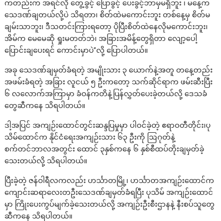
ကတည်းက အရင်လို တွေ့ခွင့် ပြောခွင့် ပေးခွင့်ဘာမှမရှိဘူး ၊ မနေ့က
သေဒဏ်ချတယ်လို့ပဲ သိရတာ၊ စိတ်ထဲမကောင်းဘူး တစ်နေ့မှ စိတ်မ
ချမ်းသာဘူး၊ ဒီသတင်းကြားရတော့ ပိုပြီးစိတ်ထဲနေလိုမကောင်းဘူး၊
အိမ်က မေမေဆို ရှုးမတတ်ဘဲ၊ အခြားအမိန့်တွေရှိတာ လျော့ပေါ့
ပြောင်းချပေးရင် ကောင်းမှာပဲ”လို့ ပြောပါတယ်။
အခု သေဒဏ်ချမှတ်ခံရတဲ့ အမျိုးသား ၃ ယောက်နဲ့အတူ တနေ့တည်း
အဖမ်းခံရတဲ့ အခြား လူငယ် ၅ ဦးကတော့ သက်ဆိုင်ရာက ဖမ်းဆီးပြီး
၆ လလောက်အကြာမှာ ခံဝန်ကတိနဲ့ပြန်လွှတ်ပေးခဲ့တယ်လို့ ဒေသခံ
တွေဆီကနေ သိရပါတယ်။
ဒါ့အပြင် အကျဉ်းထောင်တွင်းဆန္ဒပြမှုမှာ ပါဝင်ခဲ့တဲ့ ဧရာဝတီတိုင်း၊ပု
သိမ်ထောင်က နိုင်ငံရေးအကျဉ်းသား ၆၃ ဦးကို ဩဂုတ်နဲ့
စက်တင်ဘာလအတွင်း ထောင် ၃နှစ်ကနေ ၆ နှစ်စီထပ်တိုးချမှတ်ခဲ့
သေးတယ်လို့ သိရပါတယ်။
ပြီးခဲ့တဲ့ ဇန်ဝါရီလကလည်း ဟင်္သာတမြို့၊ ဟင်္သာတအကျဉ်းထောင်က
ကျောင်းဆရာလေးတဦးသေဒဏ်ချမှတ်ခံရပြီး ပုသိမ် အကျဉ်းထောင်
မှာ ကြိုးပေးကွပ်မျက်ခဲ့သေးတယ်လို့ အကျဉ်းဦးစီးဌာနနဲ့ နီးစပ်သူတွေ
ဆီကနေ သိရပါတယ်။