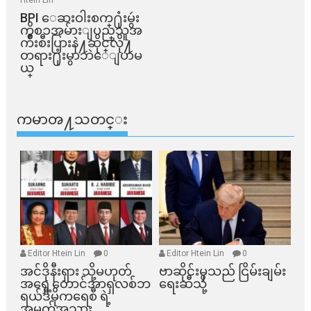
Htein Lin
BPI ​ေဆးဝါးစက္​႐ုံးမွဴး
ကိစၥအမ်ားျပည္​သူအ
က်ိဳးစီးပြားနဲ႔ဆိုင္​လို႔
တရား႐ုံးမွာဘဲေျပာမ
ယ္​
ကမာၻ႔သတင္း
Editor Htein Lin
0
Editor Htein Lin
0
အင်ဒိုနီးရှား သို့မဟုတ်
ဗာဆိုင်းမှသည် ငြိမ်းချမ်း
အရှေ့တောင်အာရှလစ်ဘ
ရေးဆီသို့
ရယ်ဒီမိုကရေစီ ရဲ့
အမှတ်အသား