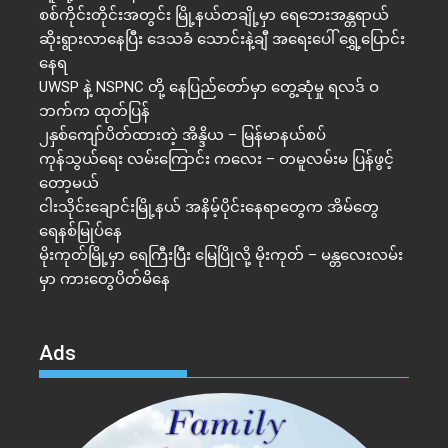
စစ်ကိုင်းတိုင်းအတွင်း မြို့နယ်တချို့မှာ ရေဘေးအန္တရာယ်
ဆိုးရွားလာနေပြီး ဒေသခံ သောင်းနဲ့ချီ အရေးပေါ် ရွှေ့ပြောင်း
နေရ
UWSP နဲ့ NSPNC တို့ နေပြည်တော်မှာ တွေ့ဆုံမှု ရလဒ် ဝ
ဘက်က ထုတ်ပြန်
၂နှစ်​ကျော်ပိတ်ထားတဲ့ အိန္ဒိယ – မြန်မာနယ်စပ်
ကုန်သွယ်ရေး လမ်းကြောင်း ကလေး – တမူလမ်းမ ပြန်ဖွင့်
တော့မယ်
ငါးသိုင်းချောင်းမြို့နယ် အနိမ့်ပိုင်းနေရာတွေက အိမ်​တွေ
ရေနစ်မြုပ်နေ
မိုးကုတ်မြို့မှာ ရေကြီးပြီး မြေပြိုလို့ မိုးကုတ် – မန္တလေးလမ်း
မှာ ကားတွေပိတ်မိနေ
Ads