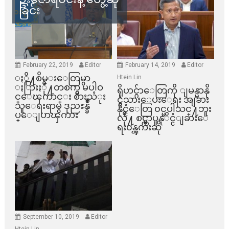
ခြင်း
February 22, 2019
Editor
February 14, 2019
Editor
ႏို႔စိမ္းေတြမွာ
Htein Lin
ႏြားႏို႔တစက္မွ မပါဝ
ရိုဟင္ဂ်ာေတြကို ျမန္မာနို
င္ေၾကာင္း စားသံုး
င္ငံသားေပးေရး အျခား
သူေရးရာမွ ဒုညႊန္ခ်ဳ
နိုင္ငံေတြ ၀င္မပါသင္႔ဘူး
ပ္ေျပာၾကား
လို႔ စင္ကာပူနုိင္ငံျခားေ
ရး၀န္ၾကီးဆို
September 10, 2019
Editor